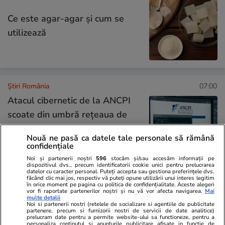
Ce este agar-agar și cum se
utilizează
Știri România
07:00
Atacul cibernetic de la ANCPI
scoate din umbră rețeaua de
firme cu relații politice care
Nouă ne pasă ca datele tale personale să rămână
digitalizează instituții din
confidențiale
România. Carlo Burci, Radu
Noi și partenerii noștri
596
stocăm și/sau accesăm informații pe
dispozitivul dvs., precum identificatorii cookie unici pentru prelucrarea
Negrescu și Frank Timiș,
datelor cu caracter personal. Puteți accepta sau gestiona preferințele dvs.
făcând clic mai jos, respectiv vă puteți opune utilizării unui interes legitim
implicați în „dezvoltarea
în orice moment pe pagina cu politica de confidențialitate. Aceste alegeri
vor fi raportate partenerilor noștri și nu vă vor afecta navigarea.
Mai
platformelor” de la Cadastru
multe detalii
Noi si partenerii nostri (retelele de socializare si agentiile de publicitate
partenere, precum si furnizorii nostri de servicii de date analitice)
prelucram date pentru a permite website-ului sa functioneze, pentru a
personaliza continutul si anunturile publicitare afisate in functie de