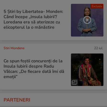
Exclusiv
5 Știri by Libertatea- Monden:
Când începe „Insula Iubirii”/
Loredana era să aterizeze cu
elicopterul la o mănăstire
Stiri Mondene
22 iul.
Ce spun foștii concurenți de la
Insula Iubirii despre Radu
Vâlcan: „De fiecare dată îmi dă
emoții”
PARTENERI