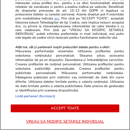
Știri România
07:00
interesele si/sau profilul dvs., pentru a va oferi functionalitati aferente
retelelor de socializare si pentru a analiza traficul pe website. Beneficiati
de drepturile prevazute de art. 15-22 din GDPR in legatura cu
prelucrarea datelor cu caracter personal. Aceste drepturi pot fi exercitate
Tragerile loto din 23 iulie 2026.
prin modalitatea indicata
aici
. Prin click pe “ACCEPT TOATE”, acceptati
folosirea tuturor Tehnologiilor de tip Cookie, care implica inclusiv acceptul
Report de peste 8,40 milioane
dvs. cu privire la stocarea/accesarea informatiilor de catre Vendor-ii cu
care colaboram. Prin click pe “VREAU SA MODIFIC SETARILE
de euro la Loto 6 din 49,
INDIVIDUAL” puteti schimba preferintele in mod individual, mai putin
cele legate de cookie strict necesare pentru functionarea website-ului.
categoria I
Atât noi, cât și partenerii noștri prelucrăm datele pentru a oferi:
Măsurarea performanței reclamelor. Utilizarea profilurilor pentru
selectarea conținutului personalizat. Stocarea și/sau accesarea
informațiilor de pe un dispozitiv. Dezvoltarea și îmbunătățirea serviciilor.
Știri România
06:32
Crearea profilurilor de conținut personalizat. Utilizarea profilurilor pentru
selectarea publicității personalizate. Crearea profilurilor pentru
Soluția propusă de fostul
publicitate personalizată. Măsurarea performanței conținutului.
Înțelegerea publicului prin statistici sau combinații de date din surse
ministru al Energiei pentru
diferite. Utilizarea datelor limitate pentru a selecta conținutul. Utilizarea
de date limitate pentru a selecta publicitatea. Date precise de geolocație
scumpirile de la pompă: TVA
și identificarea prin scanarea dispozitivului.
redus la 19% pentru carburanți
Listă parteneri (furnizori)
și acciză micșorată la motorină
ACCEPT TOATE
VREAU SA MODIFIC SETARILE INDIVIDUAL
Știri România
22 iul.