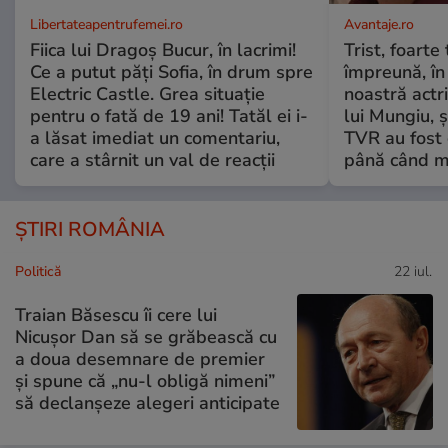
Libertateapentrufemei.ro
Avantaje.ro
Fiica lui Dragoș Bucur, în lacrimi!
Trist, foarte
Ce a putut păți Sofia, în drum spre
împreună, în
Electric Castle. Grea situație
noastră actri
pentru o fată de 19 ani! Tatăl ei i-
lui Mungiu, ș
a lăsat imediat un comentariu,
TVR au fost 
care a stârnit un val de reacții
până când mo
ȘTIRI ROMÂNIA
Politică
22 iul.
Traian Băsescu îi cere lui
Nicușor Dan să se grăbească cu
a doua desemnare de premier
și spune că „nu-l obligă nimeni”
să declanșeze alegeri anticipate