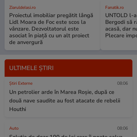
ZiaruldeIasi.ro
Fanatik.ro
Proiectul imobiliar pregătit lângă
UNTOLD l-a 
Lidl Moara de Foc este scos la
Bergodi să 
vânzare. Dezvoltatorul este
acasă, dar nu
asociat în piață cu un alt proiect
Plecare impo
de anvergură
ULTIMELE ȘTIRI
Știri Externe
08:06
Un petrolier arde în Marea Roșie, după ce
două nave saudite au fost atacate de rebelii
Houthi
Auto
08:06
Soluția de doar 100 de lei care îi poate salva