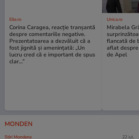
Elle.ro
Unica.ro
Corina Caragea, reacție tranșantă
Mirabela Gră
despre comentariile negative.
surprinzătoar
Prezentatoarea a dezvăluit că a
flancată de 
fost jignită și amenințată: „Un
aflat despre
lucru cred că e important de spus
de Apel
clar...”
MONDEN
Stiri Mondene
22 iul.