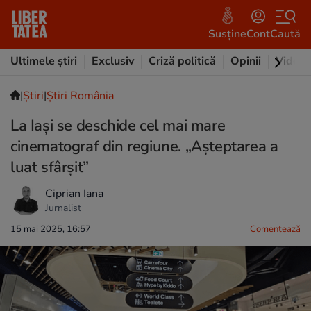
Susține
Cont
Caută
Ultimele știri
Exclusiv
Criză politică
Opinii
Video
|
Ştiri
|
Știri România
La Iași se deschide cel mai mare
cinematograf din regiune. „Așteptarea a
luat sfârșit”
Ciprian Iana
Jurnalist
15 mai 2025, 16:57
Comentează