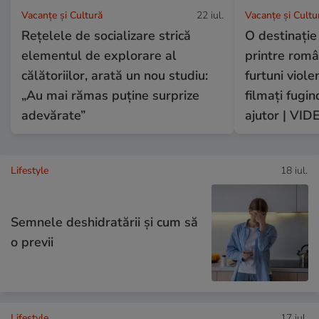
Vacanțe și Cultură
22 iul.
Vacanțe și Cultu
Rețelele de socializare strică
O destinație
elementul de explorare al
printre româ
călătoriilor, arată un nou studiu:
furtuni violen
„Au mai rămas puține surprize
filmați fugin
adevărate”
ajutor | VID
Lifestyle
18 iul.
Semnele deshidratării și cum să
o previi
Lifestyle
17 iul.