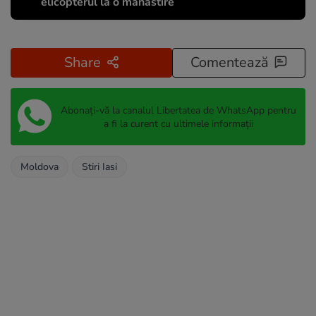
elicopterul la o mănăstire
Share
Comentează
Abonați-vă la canalul Libertatea de WhatsApp pentru
a fi la curent cu ultimele informații
Moldova
Stiri Iasi