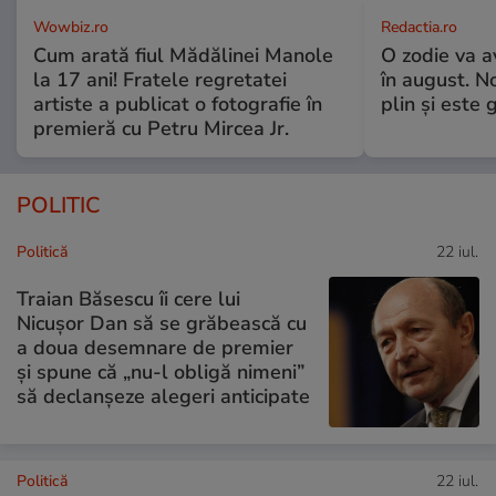
Wowbiz.ro
Redactia.ro
Cum arată fiul Mădălinei Manole
O zodie va a
la 17 ani! Fratele regretatei
în august. No
artiste a publicat o fotografie în
plin și este 
premieră cu Petru Mircea Jr.
POLITIC
Politică
22 iul.
Traian Băsescu îi cere lui
Nicușor Dan să se grăbească cu
a doua desemnare de premier
și spune că „nu-l obligă nimeni”
să declanșeze alegeri anticipate
Politică
22 iul.