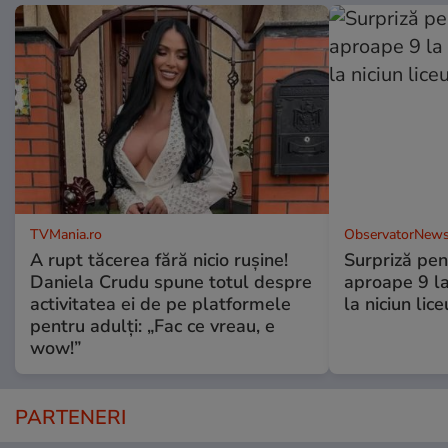
TVMania.ro
ObservatorNews
A rupt tăcerea fără nicio rușine!
Surpriză pen
Daniela Crudu spune totul despre
aproape 9 la
activitatea ei de pe platformele
la niciun lice
pentru adulți: „Fac ce vreau, e
wow!”
PARTENERI