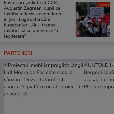
Fostul președinte al CCR,
Analiză
Augustin Zegrean, după ce
Justiția a decis suspendarea
inițierii Legii salarizării
bugetarilor: „Nu-i treaba
Justiției să se amestece în
legiferare”
PARTENERI