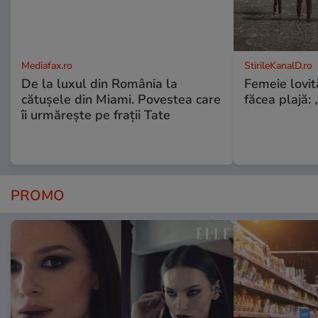
Mediafax.ro
StirileKanalD.ro
De la luxul din România la
Femeie lovit
cătușele din Miami. Povestea care
făcea plajă: „
îi urmărește pe frații Tate
PROMO