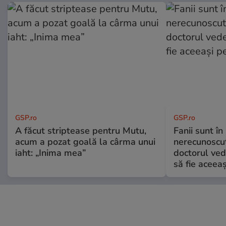
GSP.ro
GSP.ro
A făcut striptease pentru Mutu,
Fanii sunt în 
acum a pozat goală la cârma unui
nerecunoscut
iaht: „Inima mea”
doctorul ved
să fie aceea