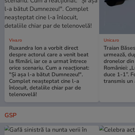
Viva.ro
Unica.ro
Ruxandra Ion a vorbit direct
Traian Băses
despre actorul care a venit beat
urmează, du
la filmări, iar ce a urmat întrece
dronelor din 
orice scenariu. Cum a reacționat:
României: „L
"Și așa l-a bătut Dumnezeu!".
duce 1-1”. F
Complet neașteptat cine l-a
transmis un 
înlocuit, detaliile chiar par de
telenovelă!
GSP