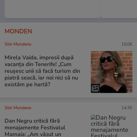
MONDEN
Stiri Mondene
15:06
Mirela Vaida, impresii după
vacanța din Tenerife! „Cum
reușesc unii să facă turism din
piatră seacă, iar noi nici să nu
existăm pe hartă?
Stiri Mondene
14:35
Dan Negru critică fără
menajamente Festivalul
Mamaia: „Am văzut un