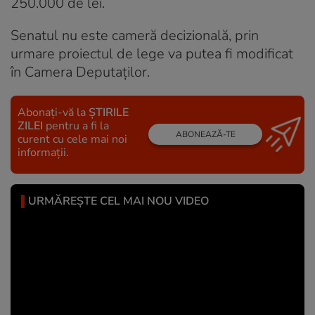
250.000 de lei.
Senatul nu este cameră decizională, prin
urmare proiectul de lege va putea fi modificat
în Camera Deputaților.
Abonați-vă la
ȘTIRILE
ZILEI
pentru a fi la
ABONEAZĂ-TE
curent cu cele mai noi
informații.
URMĂREȘTE CEL MAI NOU VIDEO