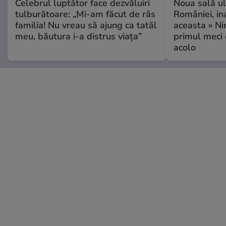
Celebrul luptător face dezvăluiri
Noua sală u
tulburătoare: „Mi-am făcut de râs
României, i
familia! Nu vreau să ajung ca tatăl
aceasta » Ni
meu, băutura i-a distrus viața”
primul meci 
acolo