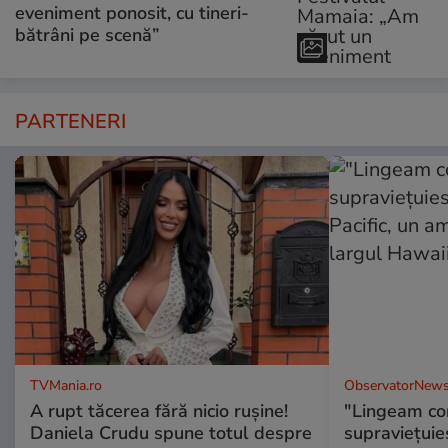
eveniment ponosit, cu tineri-
bătrâni pe scenă”
PARTENERI
TVMania.ro
ObservatorNews
A rupt tăcerea fără nicio rușine!
"Lingeam co
Daniela Crudu spune totul despre
supraviețuie