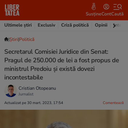
Susține
Cont
Caută
Ultimele știri
Exclusiv
Criză politică
Opinii
Intervi
|
Ştiri
|
Politică
Secretarul Comisiei Juridice din Senat:
Pragul de 250.000 de lei a fost propus de
ministrul Predoiu și există dovezi
incontestabile
Cristian Otopeanu
Jurnalist
Actualizat pe 30 mart. 2023, 17:54
Comentează