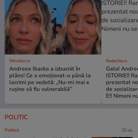
Wowbiz.ro
Redactia.ro
Andreea Ibacka a izbucnit în
Gata! Andre
plâns! Ce a emoționat-o până la
ISTORIE!! Ra
lacrimi pe vedetă: „Nu-mi mai e
prezentat no
rușine să fiu vulnerabilă”
de socializa
E!! Nimeni nu
POLITIC
Politică
25 iul.