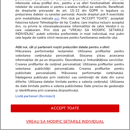
interesele si/sau profilul dvs., pentru a va oferi functionalitati aferente
retelelor de socializare si pentru a analiza traficul pe website. Beneficiati
de drepturile prevazute de art. 15-22 din GDPR in legatura cu
prelucrarea datelor cu caracter personal. Aceste drepturi pot fi exercitate
prin modalitatea indicata
aici
. Prin click pe “ACCEPT TOATE”, acceptati
folosirea tuturor Tehnologiilor de tip Cookie, care implica inclusiv acceptul
dvs. cu privire la stocarea/accesarea informatiilor de catre Vendor-ii cu
care colaboram. Prin click pe “VREAU SA MODIFIC SETARILE
INDIVIDUAL” puteti schimba preferintele in mod individual, mai putin
cele legate de cookie strict necesare pentru functionarea website-ului.
Atât noi, cât și partenerii noștri prelucrăm datele pentru a oferi:
Măsurarea performanței reclamelor. Utilizarea profilurilor pentru
selectarea conținutului personalizat. Stocarea și/sau accesarea
informațiilor de pe un dispozitiv. Dezvoltarea și îmbunătățirea serviciilor.
Fanatik.ro
Spotmedia.ro
Crearea profilurilor de conținut personalizat. Utilizarea profilurilor pentru
Neluțu Varga se bate pentru
Cum ne prost
selectarea publicității personalizate. Crearea profilurilor pentru
publicitate personalizată. Măsurarea performanței conținutului.
calificare cu un miliardar apropiat
propriu! Ce-
Înțelegerea publicului prin statistici sau combinații de date din surse
de Vladimir Putin! Omul de
de știință
diferite. Utilizarea datelor limitate pentru a selecta conținutul. Utilizarea
de date limitate pentru a selecta publicitatea. Date precise de geolocație
afaceri şi-a anunţat prezenţa în
și identificarea prin scanarea dispozitivului.
Gruia
Listă parteneri (furnizori)
ACCEPT TOATE
ULTIMELE ȘTIRI
VREAU SA MODIFIC SETARILE INDIVIDUAL