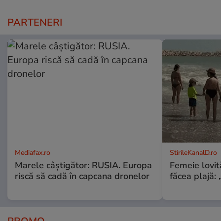
PARTENERI
Mediafax.ro
StirileKanalD.ro
Marele câștigător: RUSIA. Europa
Femeie lovit
riscă să cadă în capcana dronelor
făcea plajă: „