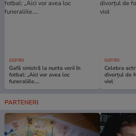
GSP.RO
GSP.RO
Gafă sinistră la nunta verii în
Celebra actri
fotbal: „Aici vor avea loc
divorțul de f
funeraliile....
viol
PARTENERI