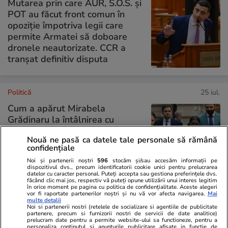
Mutarea prin care AUR, S.O.S. și
POT au făcut front comun în
opoziție împotriva legii care
permite Armatei să doboare
dronele neautorizate. CCR a
tranșat definitiv disputa
Politică
25 iul.
Cum a apărut Mirabela
Grădinaru la întâlnirea cu
președinta Indiei, Droupadi
Nouă ne pasă ca datele tale personale să rămână
Murmu, la Palatul Cotroceni.
confidențiale
Motivul pentru care a ales o
Noi și partenerii noștri
596
stocăm și/sau accesăm informații pe
rochie galbenă
dispozitivul dvs., precum identificatorii cookie unici pentru prelucrarea
datelor cu caracter personal. Puteți accepta sau gestiona preferințele dvs.
făcând clic mai jos, respectiv vă puteți opune utilizării unui interes legitim
în orice moment pe pagina cu politica de confidențialitate. Aceste alegeri
vor fi raportate partenerilor noștri și nu vă vor afecta navigarea.
Mai
PARTENERI
multe detalii
Noi si partenerii nostri (retelele de socializare si agentiile de publicitate
partenere, precum si furnizorii nostri de servicii de date analitice)
prelucram date pentru a permite website-ului sa functioneze, pentru a
personaliza continutul si anunturile publicitare afisate in functie de