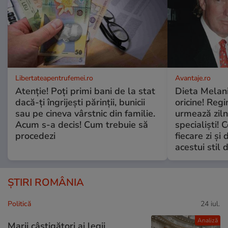
Libertateapentrufemei.ro
Avantaje.ro
Atenție! Poți primi bani de la stat
Dieta Melan
dacă-ți îngrijești părinții, bunicii
oricine! Regi
sau pe cineva vârstnic din familie.
urmează zilni
Acum s-a decis! Cum trebuie să
specialiști! 
procedezi
fiecare zi și 
acestui stil 
ȘTIRI ROMÂNIA
Politică
24 iul.
Analiză
Marii câștigători ai legii