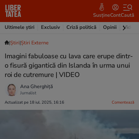
Susține
Cont
Caută
Ultimele știri
Exclusiv
Criză politică
Opinii
Video
|
Ştiri
|
Știri Externe
Imagini fabuloase cu lava care erupe dintr-
o fisură gigantică din Islanda în urma unui
roi de cutremure | VIDEO
Ana Gherghiță
Jurnalist
Actualizat pe 18 iul. 2025, 16:16
Comentează