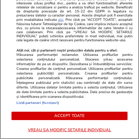
acestui an și de ce nu pleacă
interesele si/sau profilul dvs., pentru a va oferi functionalitati aferente
retelelor de socializare si pentru a analiza traficul pe website. Beneficiati
de drepturile prevazute de art. 15-22 din GDPR in legatura cu
prelucrarea datelor cu caracter personal. Aceste drepturi pot fi exercitate
prin modalitatea indicata
aici
. Prin click pe “ACCEPT TOATE”, acceptati
folosirea tuturor Tehnologiilor de tip Cookie, care implica inclusiv acceptul
Politică
18:37
dvs. cu privire la stocarea/accesarea informatiilor de catre Vendor-ii cu
care colaboram. Prin click pe “VREAU SA MODIFIC SETARILE
INDIVIDUAL” puteti schimba preferintele in mod individual, mai putin
Ilie Bolojan cere ca declarațiile
cele legate de cookie strict necesare pentru functionarea website-ului.
de avere ale demnitarilor să fie
Atât noi, cât și partenerii noștri prelucrăm datele pentru a oferi:
publicate pe site-ul ANI: „Vom
Măsurarea performanței reclamelor. Utilizarea profilurilor pentru
selectarea conținutului personalizat. Stocarea și/sau accesarea
susține în Parlament acest
informațiilor de pe un dispozitiv. Dezvoltarea și îmbunătățirea serviciilor.
lucru”
Crearea profilurilor de conținut personalizat. Utilizarea profilurilor pentru
selectarea publicității personalizate. Crearea profilurilor pentru
publicitate personalizată. Măsurarea performanței conținutului.
Înțelegerea publicului prin statistici sau combinații de date din surse
diferite. Utilizarea datelor limitate pentru a selecta conținutul. Utilizarea
de date limitate pentru a selecta publicitatea. Date precise de geolocație
PARTENERI
și identificarea prin scanarea dispozitivului.
Listă parteneri (furnizori)
ACCEPT TOATE
VREAU SA MODIFIC SETARILE INDIVIDUAL