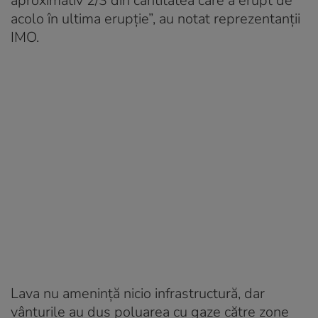
aproximativ 2/3 din cantitatea care a erupt de
acolo în ultima erupție”, au notat reprezentanții
IMO.
Lava nu amenință nicio infrastructură, dar
vânturile au dus poluarea cu gaze către zone