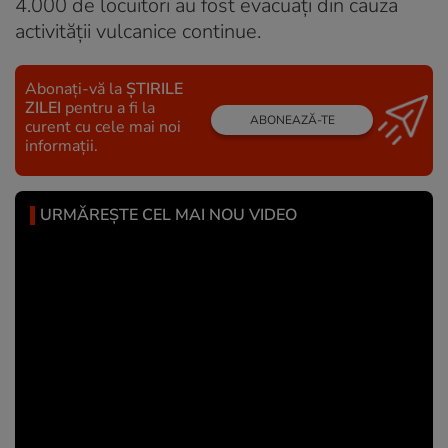
4.000 de locuitori au fost evacuați din cauza
activității vulcanice continue.
Abonați-vă la
ȘTIRILE
ZILEI
pentru a fi la
ABONEAZĂ-TE
curent cu cele mai noi
informații.
URMĂREȘTE CEL MAI NOU VIDEO