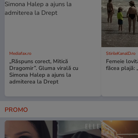
Mediafax.ro
StirileKanalD.ro
„Răspuns corect, Mitică
Femeie lovit
Dragomir”. Gluma virală cu
făcea plajă: „
Simona Halep a ajuns la
admiterea la Drept
PROMO