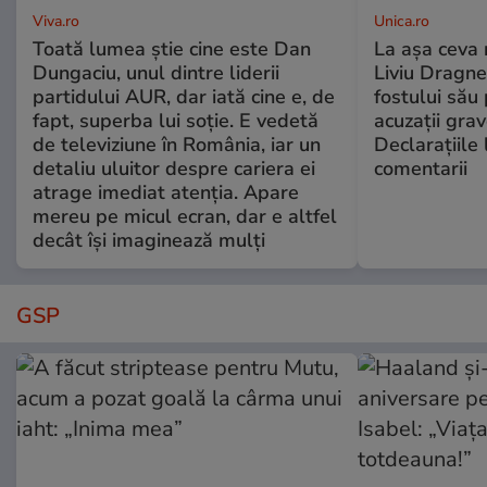
Viva.ro
Unica.ro
Toată lumea știe cine este Dan
La așa ceva 
Dungaciu, unul dintre liderii
Liviu Dragne
partidului AUR, dar iată cine e, de
fostului său 
fapt, superba lui soție. E vedetă
acuzații grav
de televiziune în România, iar un
Declarațiile 
detaliu uluitor despre cariera ei
comentarii
atrage imediat atenția. Apare
mereu pe micul ecran, dar e altfel
decât își imaginează mulți
GSP