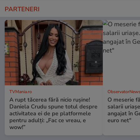
PARTENERI
TVMania.ro
ObservatorNews
A rupt tăcerea fără nicio rușine!
O meserie fă
Daniela Crudu spune totul despre
salarii uriaş
activitatea ei de pe platformele
angajat în G
pentru adulți: „Fac ce vreau, e
euro net"
wow!”