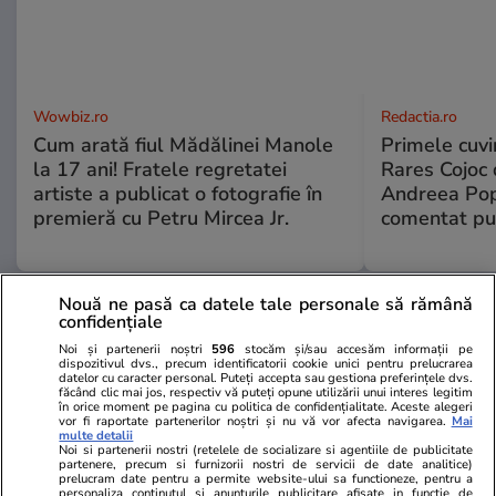
Wowbiz.ro
Redactia.ro
Cum arată fiul Mădălinei Manole
Primele cuvi
la 17 ani! Fratele regretatei
Rares Cojoc 
artiste a publicat o fotografie în
Andreea Pop
premieră cu Petru Mircea Jr.
comentat pub
Nouă ne pasă ca datele tale personale să rămână
POLITIC
confidențiale
Noi și partenerii noștri
596
stocăm și/sau accesăm informații pe
Politică
19:33
dispozitivul dvs., precum identificatorii cookie unici pentru prelucrarea
datelor cu caracter personal. Puteți accepta sau gestiona preferințele dvs.
făcând clic mai jos, respectiv vă puteți opune utilizării unui interes legitim
în orice moment pe pagina cu politica de confidențialitate. Aceste alegeri
Răspunsul premierului Ilie
vor fi raportate partenerilor noștri și nu vă vor afecta navigarea.
Mai
Bolojan, întrebat dacă este
multe detalii
Noi si partenerii nostri (retelele de socializare si agentiile de publicitate
pregătit să asigure interimatul
partenere, precum si furnizorii nostri de servicii de date analitice)
prelucram date pentru a permite website-ului sa functioneze, pentru a
la Guvern până la finalul
personaliza continutul si anunturile publicitare afisate in functie de