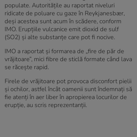
populate. Autoritățile au raportat niveluri
ridicate de poluare cu gaze în Reykjanesbær,
deși acestea sunt acum în scădere, conform
IMO. Erupțiile vulcanice emit dioxid de sulf
(SO2) și alte substanțe care pot fi nocive.
IMO a raportat și formarea de „fire de păr de
vrăjitoare”, mici fibre de sticlă formate când lava
se răcește rapid.
Firele de vrăjitoare pot provoca disconfort pielii
și ochilor, astfel încât oamenii sunt îndemnați să
fie atenți în aer liber în apropierea locurilor de
erupție, au scris reprezentanții.