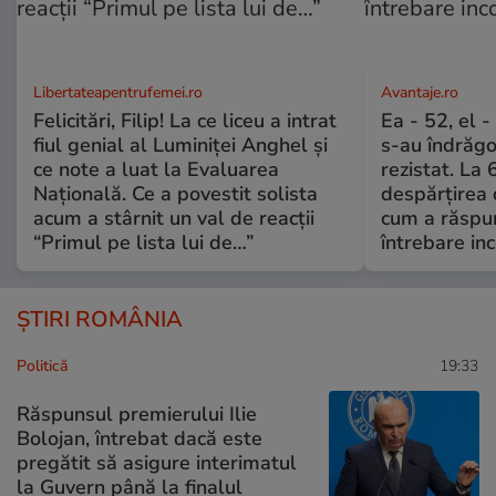
Libertateapentrufemei.ro
Avantaje.ro
Felicitări, Filip! La ce liceu a intrat
Ea - 52, el 
fiul genial al Luminiței Anghel și
s-au îndrăgos
ce note a luat la Evaluarea
rezistat. La 
Națională. Ce a povestit solista
despărțirea 
acum a stârnit un val de reacții
cum a răspu
“Primul pe lista lui de…”
întrebare i
ȘTIRI ROMÂNIA
Politică
19:33
Răspunsul premierului Ilie
Bolojan, întrebat dacă este
pregătit să asigure interimatul
la Guvern până la finalul