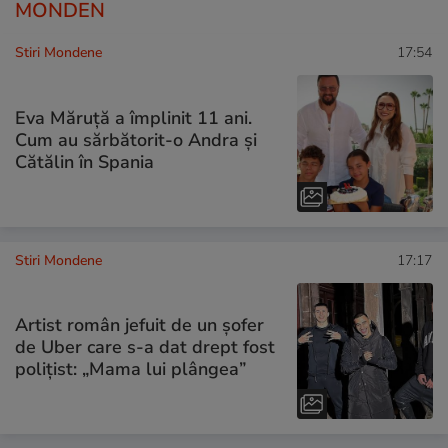
MONDEN
Stiri Mondene
17:54
Eva Măruță a împlinit 11 ani.
Cum au sărbătorit-o Andra și
Cătălin în Spania
Stiri Mondene
17:17
Artist român jefuit de un șofer
de Uber care s-a dat drept fost
polițist: „Mama lui plângea”