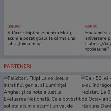
GSP.RO
GSP.RO
A făcut striptease pentru Mutu,
Haaland și-a
acum a pozat goală la cârma unui
aniversare pe
iaht: „Inima mea”
Isabel: „Via
totdeauna!”
PARTENERI