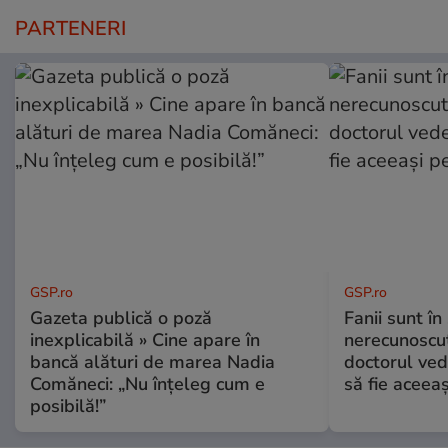
PARTENERI
GSP.ro
GSP.ro
Gazeta publică o poză
Fanii sunt în 
inexplicabilă » Cine apare în
nerecunoscut
bancă alături de marea Nadia
doctorul ved
Comăneci: „Nu înțeleg cum e
să fie aceea
posibilă!”