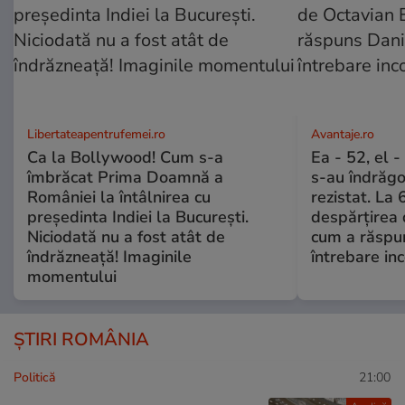
Libertateapentrufemei.ro
Avantaje.ro
Ca la Bollywood! Cum s-a
Ea - 52, el 
îmbrăcat Prima Doamnă a
s-au îndrăgos
României la întâlnirea cu
rezistat. La 
președinta Indiei la București.
despărțirea 
Niciodată nu a fost atât de
cum a răspu
îndrăzneață! Imaginile
întrebare i
momentului
ȘTIRI ROMÂNIA
Politică
21:00