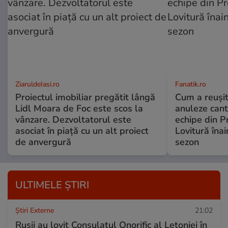
ZiaruldeIasi.ro
Fanatik.ro
Proiectul imobiliar pregătit lângă
Cum a reuși
Lidl Moara de Foc este scos la
anuleze can
vânzare. Dezvoltatorul este
echipe din P
asociat în piață cu un alt proiect
Lovitură înai
de anvergură
sezon
ULTIMELE ȘTIRI
Știri Externe
21:02
Rușii au lovit Consulatul Onorific al Letoniei în