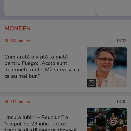
MONDEN
Stiri Mondene
18:03
Cum arată o vizită la piață
pentru Fuego: „Acolo sunt
doamnele mele. Mă servesc cu
ce au mai bun”
Stiri Mondene
18:00
„Insula Iubirii – Reuniuni” a
început pe 23 iulie. Tot ce
trebuie să știi despre show-ul