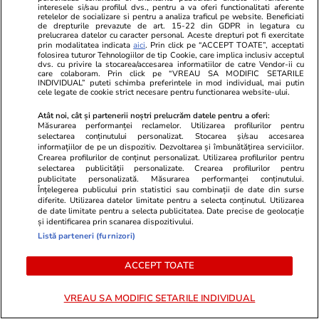
interesele si/sau profilul dvs., pentru a va oferi functionalitati aferente
politica monetară
retelelor de socializare si pentru a analiza traficul pe website. Beneficiati
de drepturile prevazute de art. 15-22 din GDPR in legatura cu
prelucrarea datelor cu caracter personal. Aceste drepturi pot fi exercitate
prin modalitatea indicata
aici
. Prin click pe “ACCEPT TOATE”, acceptati
folosirea tuturor Tehnologiilor de tip Cookie, care implica inclusiv acceptul
dvs. cu privire la stocarea/accesarea informatiilor de catre Vendor-ii cu
care colaboram. Prin click pe “VREAU SA MODIFIC SETARILE
Opinii
09:00
INDIVIDUAL” puteti schimba preferintele in mod individual, mai putin
cele legate de cookie strict necesare pentru functionarea website-ului.
Atât noi, cât și partenerii noștri prelucrăm datele pentru a oferi:
Măsurarea performanței reclamelor. Utilizarea profilurilor pentru
România fricii: Cum am ajuns să
selectarea conținutului personalizat. Stocarea și/sau accesarea
informațiilor de pe un dispozitiv. Dezvoltarea și îmbunătățirea serviciilor.
trăim din spaimă în spaimă
Crearea profilurilor de conținut personalizat. Utilizarea profilurilor pentru
selectarea publicității personalizate. Crearea profilurilor pentru
publicitate personalizată. Măsurarea performanței conținutului.
Înțelegerea publicului prin statistici sau combinații de date din surse
diferite. Utilizarea datelor limitate pentru a selecta conținutul. Utilizarea
de date limitate pentru a selecta publicitatea. Date precise de geolocație
și identificarea prin scanarea dispozitivului.
Opinii
23 iul.
Listă parteneri (furnizori)
ACCEPT TOATE
Țoiu, arestează-mă dacă
altceva n-ai de făcut!
VREAU SA MODIFIC SETARILE INDIVIDUAL