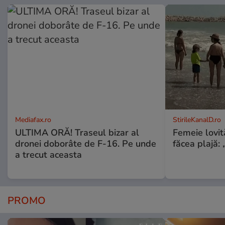
Mediafax.ro
StirileKanalD.ro
ULTIMA ORĂ! Traseul bizar al
Femeie lovit
dronei doborâte de F-16. Pe unde
făcea plajă: „
a trecut aceasta
PROMO