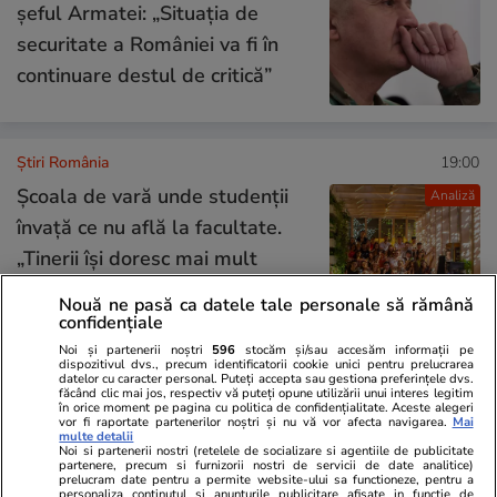
șeful Armatei: „Situația de
securitate a României va fi în
continuare destul de critică”
Știri România
19:00
Școala de vară unde studenții
Analiză
învață ce nu află la facultate.
„Tinerii își doresc mai mult
decât ceea ce primesc în sala
Nouă ne pasă ca datele tale personale să rămână
de curs”
confidențiale
Noi și partenerii noștri
596
stocăm și/sau accesăm informații pe
dispozitivul dvs., precum identificatorii cookie unici pentru prelucrarea
datelor cu caracter personal. Puteți accepta sau gestiona preferințele dvs.
Opinii
20:11
făcând clic mai jos, respectiv vă puteți opune utilizării unui interes legitim
în orice moment pe pagina cu politica de confidențialitate. Aceste alegeri
vor fi raportate partenerilor noștri și nu vă vor afecta navigarea.
Mai
multe detalii
Noi si partenerii nostri (retelele de socializare si agentiile de publicitate
Inteligența artificială va
partenere, precum si furnizorii nostri de servicii de date analitice)
prelucram date pentru a permite website-ului sa functioneze, pentru a
remodela economia mondială și
personaliza continutul si anunturile publicitare afisate in functie de