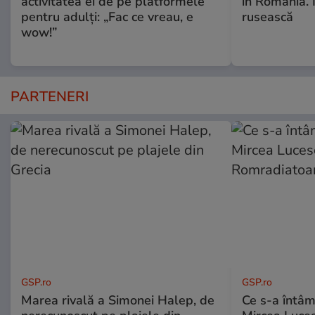
activitatea ei de pe platformele
în România. In
pentru adulți: „Fac ce vreau, e
rusească
wow!”
PARTENERI
GSP.ro
GSP.ro
Marea rivală a Simonei Halep, de
Ce s-a întâmp