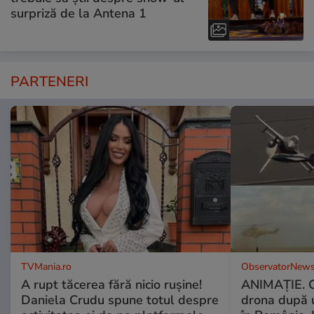
surpriză de la Antena 1
PARTENERI
TVMania.ro
ObservatorNews
A rupt tăcerea fără nicio rușine!
ANIMAŢIE. C
Daniela Crudu spune totul despre
drona după 