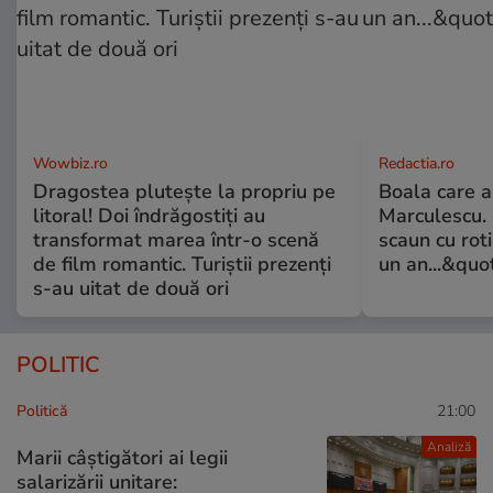
Wowbiz.ro
Redactia.ro
Dragostea plutește la propriu pe
Boala care 
litoral! Doi îndrăgostiți au
Marculescu. 
transformat marea într-o scenă
scaun cu rot
de film romantic. Turiștii prezenți
un an...&quo
s-au uitat de două ori
POLITIC
Politică
21:00
Analiză
Marii câștigători ai legii
salarizării unitare: