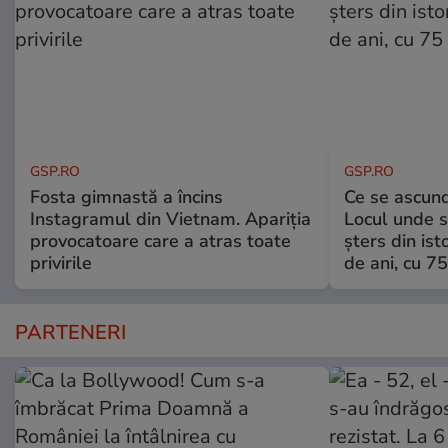
GSP.RO
GSP.RO
Fosta gimnastă a încins
Ce se ascund
Instagramul din Vietnam. Apariția
Locul unde s-
provocatoare care a atras toate
șters din ist
privirile
de ani, cu 7
PARTENERI