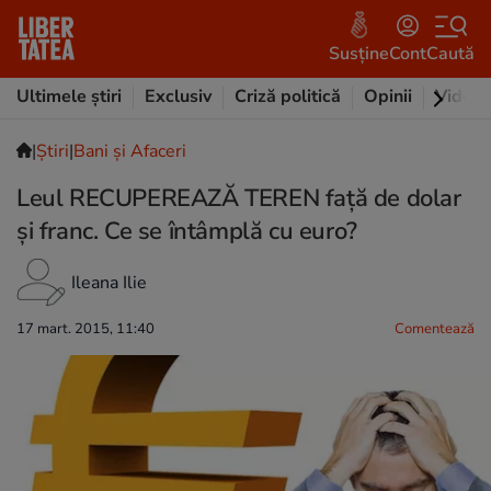
Susține
Cont
Caută
Ultimele știri
Exclusiv
Criză politică
Opinii
Video
|
Ştiri
|
Bani și Afaceri
Leul RECUPEREAZĂ TEREN față de dolar
și franc. Ce se întâmplă cu euro?
Ileana Ilie
17 mart. 2015, 11:40
Comentează