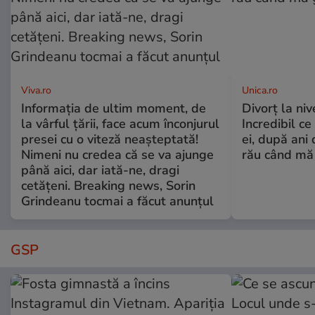
Viva.ro
Unica.ro
Informația de ultim moment, de
Divorț la nive
la vârful țării, face acum înconjurul
Incredibil ce
presei cu o viteză neașteptată!
ei, după ani 
Nimeni nu credea că se va ajunge
rău când mă
până aici, dar iată-ne, dragi
cetățeni. Breaking news, Sorin
Grindeanu tocmai a făcut anunțul
GSP