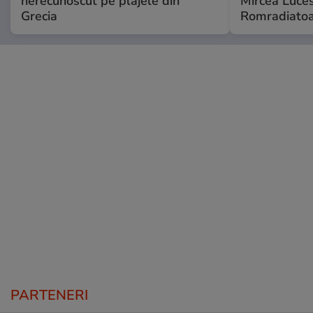
nerecunoscut pe plajele din
Mircea Luces
Grecia
Romradiatoa
PARTENERI