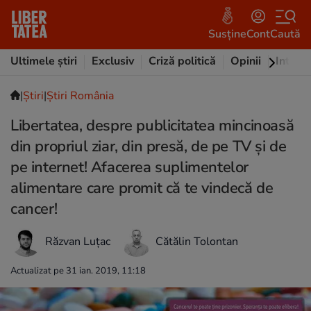
Susține
Cont
Caută
Ultimele știri
Exclusiv
Criză politică
Opinii
Intervi
|
Ştiri
|
Știri România
Libertatea, despre publicitatea mincinoasă
din propriul ziar, din presă, de pe TV și de
pe internet! Afacerea suplimentelor
alimentare care promit că te vindecă de
cancer!
Răzvan Luțac
Cătălin Tolontan
Actualizat pe 31 ian. 2019, 11:18