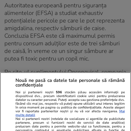
Autoritatea europeană pentru siguranța
alimentelor (EFSA) a studiat exhaustiv
potențialele pericole pe care le pot reprezenta
amigdalina, respectiv sâmburii de caise.
Concluzia EFSA este că maximumul permis
pentru consum adulților este de trei sâmburi
de caisă, în vreme ce un singur sâmbure ar
putea fi toxic pentru un copil mic.
Pe site-ul suplimentului Onconovical, compania
pretinde că nu există posibilitatea ca produsul
Nouă ne pasă ca datele tale personale să rămână
confidențiale
să inducă vreun efect secundar deoarece: „doar
Noi și partenerii noștri
596
stocăm și/sau accesăm informații pe
substanțele chimice pot crea efecte adverse”.
dispozitivul dvs., precum identificatorii cookie unici pentru prelucrarea
datelor cu caracter personal. Puteți accepta sau gestiona preferințele dvs.
făcând clic mai jos, respectiv vă puteți opune utilizării unui interes legitim
Știința ne spune însă altceva: în cantități prea
în orice moment pe pagina cu politica de confidențialitate. Aceste alegeri
vor fi raportate partenerilor noștri și nu vă vor afecta navigarea.
Mai
mari, chiar și apa este toxică.
multe detalii
Noi si partenerii nostri (retelele de socializare si agentiile de publicitate
partenere, precum si furnizorii nostri de servicii de date analitice)
prelucram date pentru a permite website-ului sa functioneze, pentru a
Oncologul Dan Jinga: «Suplimentele
personaliza continutul si anunturile publicitare afisate in functie de