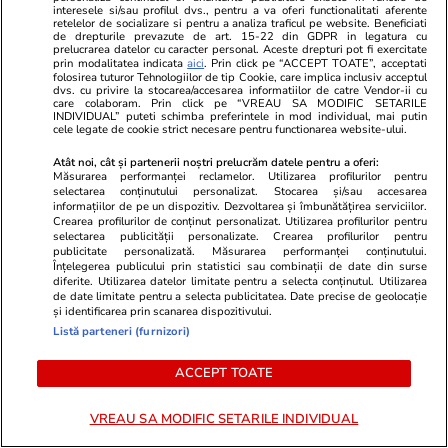
interesele si/sau profilul dvs., pentru a va oferi functionalitati aferente
alimentare pot face mai toxice
retelelor de socializare si pentru a analiza traficul pe website. Beneficiati
de drepturile prevazute de art. 15-22 din GDPR in legatura cu
medicamentele contra cancerului»
prelucrarea datelor cu caracter personal. Aceste drepturi pot fi exercitate
prin modalitatea indicata
aici
. Prin click pe “ACCEPT TOATE”, acceptati
folosirea tuturor Tehnologiilor de tip Cookie, care implica inclusiv acceptul
Dan Jinga este oncolog, cercetător și adept al
dvs. cu privire la stocarea/accesarea informatiilor de catre Vendor-ii cu
care colaboram. Prin click pe “VREAU SA MODIFIC SETARILE
medicinii bazate pe dovezi.
INDIVIDUAL” puteti schimba preferintele in mod individual, mai putin
cele legate de cookie strict necesare pentru functionarea website-ului.
Lucrează la Spitalul Universitar de Urgență
Atât noi, cât și partenerii noștri prelucrăm datele pentru a oferi:
Măsurarea performanței reclamelor. Utilizarea profilurilor pentru
București, cel mai mare din România.
selectarea conținutului personalizat. Stocarea și/sau accesarea
informațiilor de pe un dispozitiv. Dezvoltarea și îmbunătățirea serviciilor.
Crearea profilurilor de conținut personalizat. Utilizarea profilurilor pentru
Când îl întrebăm cum se raportează la folosirea
selectarea publicității personalizate. Crearea profilurilor pentru
suplimentelor alimentare din pulberi de plante
publicitate personalizată. Măsurarea performanței conținutului.
Înțelegerea publicului prin statistici sau combinații de date din surse
de către bolnavii de cancer, oncologul Dan
diferite. Utilizarea datelor limitate pentru a selecta conținutul. Utilizarea
de date limitate pentru a selecta publicitatea. Date precise de geolocație
Jinga tranșează scurt: „Noi nu le utilizăm și nu
și identificarea prin scanarea dispozitivului.
le recomandăm. Noi le recomandăm pacienților
Listă parteneri (furnizori)
să se limiteze la tratamentele standard. Nu
ACCEPT TOATE
putem să recomandăm toate bazaconiile de pe
piață.”
VREAU SA MODIFIC SETARILE INDIVIDUAL