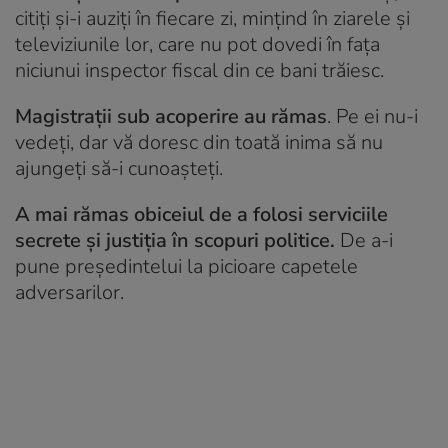
citiți și-i auziți în fiecare zi, mințind în ziarele și
televiziunile lor, care nu pot dovedi în fața
niciunui inspector fiscal din ce bani trăiesc.
Magistrații sub acoperire au rămas
. Pe ei nu-i
vedeți, dar vă doresc din toată inima să nu
ajungeți să-i cunoașteți.
A mai rămas obiceiul de a folosi serviciile
secrete și justiția în scopuri politice.
De a-i
pune președintelui la picioare capetele
adversarilor.