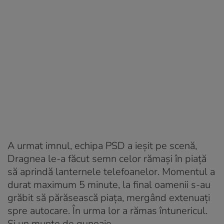
A urmat imnul, echipa PSD a ieșit pe scenă,
Dragnea le-a făcut semn celor rămași în piață
să aprindă lanternele telefoanelor. Momentul a
durat maximum 5 minute, la final oamenii s-au
grăbit să părăsească piața, mergând extenuați
spre autocare. În urma lor a rămas întunericul.
Și un munte de gunoaie.