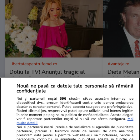
Libertateapentrufemei.ro
Avantaje.ro
Doliu la TV! Anunțul tragic al
Dieta Melan
dimineții a venit acum și frânge
oricine! Regi
inimi! A murit subit
urmează zilni
Nouă ne pasă ca datele tale personale să rămână
confidențiale
prezentatoarea TV care ani de
specialiști! 
zile ne-a adus știri de pe Litoral
fiecare zi și 
Noi și partenerii noștri
596
stocăm și/sau accesăm informații pe
dispozitivul dvs., precum identificatorii cookie unici pentru prelucrarea
acestui stil 
datelor cu caracter personal. Puteți accepta sau gestiona preferințele dvs.
făcând clic mai jos, respectiv vă puteți opune utilizării unui interes legitim
în orice moment pe pagina cu politica de confidențialitate. Aceste alegeri
vor fi raportate partenerilor noștri și nu vă vor afecta navigarea.
Mai
multe detalii
ȘTIRI ROMÂNIA
Noi si partenerii nostri (retelele de socializare si agentiile de publicitate
partenere, precum si furnizorii nostri de servicii de date analitice)
prelucram date pentru a permite website-ului sa functioneze, pentru a
personaliza continutul si anunturile publicitare afisate in functie de