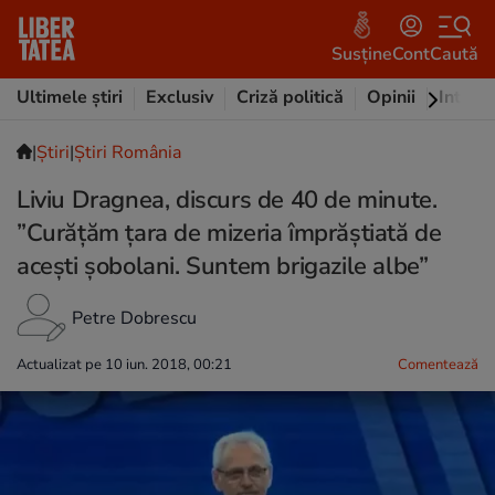
Susține
Cont
Caută
Ultimele știri
Exclusiv
Criză politică
Opinii
Intervi
|
Ştiri
|
Știri România
Liviu Dragnea, discurs de 40 de minute.
”Curățăm țara de mizeria împrăștiată de
acești șobolani. Suntem brigazile albe”
Petre Dobrescu
Actualizat pe 10 iun. 2018, 00:21
Comentează