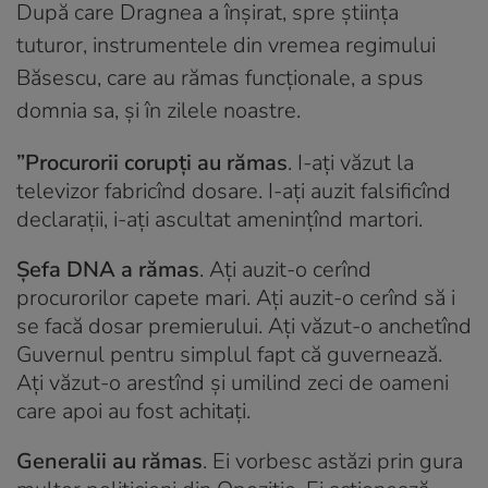
După care Dragnea a înșirat, spre știința
tuturor, instrumentele din vremea regimului
Băsescu, care au rămas funcționale, a spus
domnia sa, și în zilele noastre.
”Procurorii corupți au rămas
. I-ați văzut la
televizor fabricînd dosare. I-ați auzit falsificînd
declarații, i-ați ascultat amenințînd martori.
Șefa DNA a rămas
. Ați auzit-o cerînd
procurorilor capete mari. Ați auzit-o cerînd să i
se facă dosar premierului. Ați văzut-o anchetînd
Guvernul pentru simplul fapt că guvernează.
Ați văzut-o arestînd și umilind zeci de oameni
care apoi au fost achitați.
Generalii au rămas
. Ei vorbesc astăzi prin gura