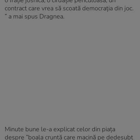
o frăție josnică, o cîrdășie periculoasă, un
contract care vrea să scoată democrația din joc.
” a mai spus Dragnea.
Minute bune le-a explicat celor din piața
despre ”boala cruntă care macină pe dedesubt