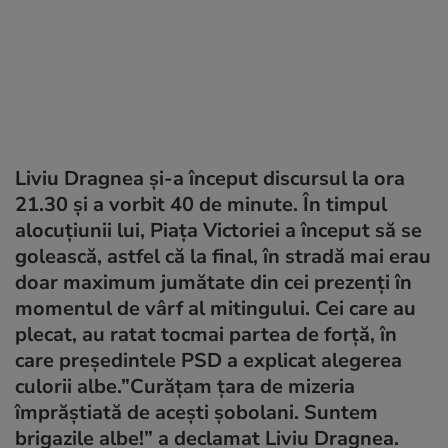
Liviu Dragnea și-a început discursul la ora
21.30 și a vorbit 40 de minute. În timpul
alocuțiunii lui, Piața Victoriei a început să se
golească, astfel că la final, în stradă mai erau
doar maximum jumătate din cei prezenți în
momentul de vârf al mitingului. Cei care au
plecat, au ratat tocmai partea de forță, în
care președintele PSD a explicat alegerea
culorii albe.”Curățam țara de mizeria
împrăștiată de acești șobolani. Suntem
brigazile albe!” a declamat Liviu Dragnea.