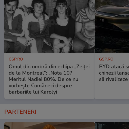
GSP.RO
GSP.RO
Omul din umbră din echipa „Zeiței
BYD atacă s
de la Montreal”: „Nota 10?
chinezii lans
Meritul Nadiei 80%. De ce nu
să rivalize
vorbește Comăneci despre
barbariile lui Karolyi
PARTENERI