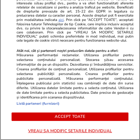
Politică
04 aug.
interesele si/sau profilul dvs., pentru a va oferi functionalitati aferente
retelelor de socializare si pentru a analiza traficul pe website. Beneficiati
de drepturile prevazute de art. 15-22 din GDPR in legatura cu
România riscă să piardă
prelucrarea datelor cu caracter personal. Aceste drepturi pot fi exercitate
prin modalitatea indicata
aici
. Prin click pe “ACCEPT TOATE”, acceptati
miliarde de euro din PNRR
folosirea tuturor Tehnologiilor de tip Cookie, care implica inclusiv acceptul
după un vot în Senat. De ce
dvs. cu privire la stocarea/accesarea informatiilor de catre Vendor-ii cu
care colaboram. Prin click pe “VREAU SA MODIFIC SETARILE
sunt contestate modificările la
INDIVIDUAL” puteti schimba preferintele in mod individual, mai putin
cele legate de cookie strict necesare pentru functionarea website-ului.
legea decarbonizării
Atât noi, cât și partenerii noștri prelucrăm datele pentru a oferi:
Măsurarea performanței reclamelor. Utilizarea profilurilor pentru
selectarea conținutului personalizat. Stocarea și/sau accesarea
informațiilor de pe un dispozitiv. Dezvoltarea și îmbunătățirea serviciilor.
Știri România
03 aug.
Crearea profilurilor de conținut personalizat. Utilizarea profilurilor pentru
selectarea publicității personalizate. Crearea profilurilor pentru
Cinci hotărâri de Guvern atacate
publicitate personalizată. Măsurarea performanței conținutului.
Înțelegerea publicului prin statistici sau combinații de date din surse
de PSD au fost suspendate de
diferite. Utilizarea datelor limitate pentru a selecta conținutul. Utilizarea
Curtea de Apel București.
de date limitate pentru a selecta publicitatea. Date precise de geolocație
și identificarea prin scanarea dispozitivului.
Executivul acuză blocarea unor
Listă parteneri (furnizori)
măsuri importante
ACCEPT TOATE
VREAU SA MODIFIC SETARILE INDIVIDUAL
PARTENERI