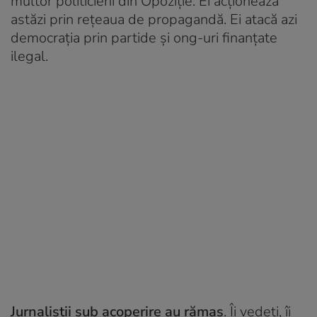
multor politicieni din Opoziție. Ei acționează
astăzi prin rețeaua de propagandă. Ei atacă azi
democrația prin partide și ong-uri finanțate
ilegal.
Jurnaliștii sub acoperire au rămas
. Îi vedeți, îi