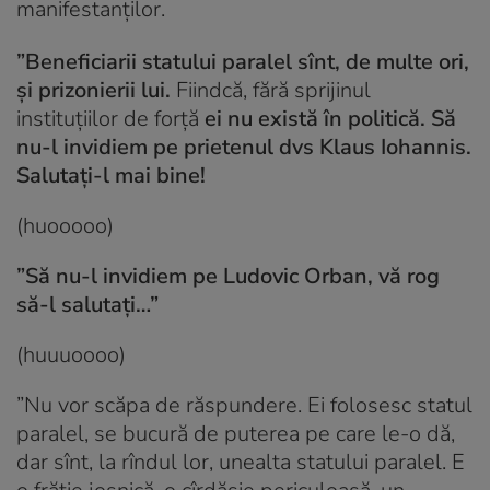
manifestanților.
”Beneficiarii statului paralel sînt, de multe ori,
și prizonierii lui.
Fiindcă, fără sprijinul
instituțiilor de forță
ei nu există în politică. Să
nu-l invidiem pe prietenul dvs Klaus Iohannis.
Salutați-l mai bine!
(huooooo)
”Să nu-l invidiem pe Ludovic Orban, vă rog
să-l salutați…”
(huuuoooo)
”Nu vor scăpa de răspundere. Ei folosesc statul
paralel, se bucură de puterea pe care le-o dă,
dar sînt, la rîndul lor, unealta statului paralel. E