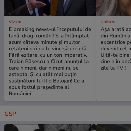
Viva.ro
Unica.ro
E breaking news-ul începutului de
Așa arată az
lună, dragi români! S-a întâmplat
din România!
acum câteva minute și multor
excentrice pe
cetățeni nici nu le vine să creadă.
devenit cel 
Fără ezitare, cu un ton imperativ,
Uită-te bine 
Traian Băsescu a făcut anunțul la
cine e în poz
care nimeni, dar nimeni nu se
zile la TV!!
aștepta. Și cu atât mai puțin
susținătorii lui Ilie Bolojan! Ce a
spus fostul președinte al
României
GSP