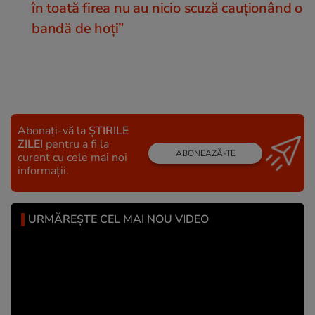
în toată firea nu au nicio scuză cauționând o
bandă de hoți”
Abonați-vă la
ȘTIRILE
ZILEI
pentru a fi la
ABONEAZĂ-TE
curent cu cele mai noi
informații.
URMĂREȘTE CEL MAI NOU VIDEO