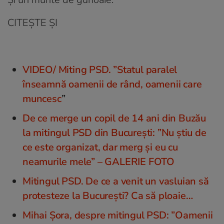
CITEȘTE ȘI
VIDEO/ Miting PSD. ”Statul paralel
înseamnă oamenii de rând, oamenii care
muncesc
”
De ce merge un copil de 14 ani din Buzău
la mitingul PSD din București: ”Nu știu de
ce este organizat, dar merg și eu cu
neamurile mele” – GALERIE FOTO
Mitingul PSD. De ce a venit un vasluian să
protesteze la București? Ca să ploaie…
Mihai Șora, despre mitingul PSD: ”Oamenii