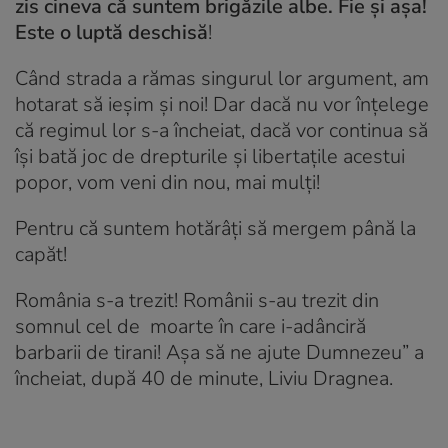
zis cineva că suntem brigăzile albe. Fie și așa!
Este o luptă deschisă
!
Când strada a rămas singurul lor argument, am
hotarat să ieșim și noi! Dar dacă nu vor înțelege
că regimul lor s-a încheiat, dacă vor continua să
își bată joc de drepturile și libertațile acestui
popor, vom veni din nou, mai mulți!
Pentru că suntem hotărâți să mergem până la
capăt!
România s-a trezit! Românii s-au trezit din
somnul cel de moarte în care i-adânciră
barbarii de tirani! Așa să ne ajute Dumnezeu” a
încheiat, după 40 de minute, Liviu Dragnea.