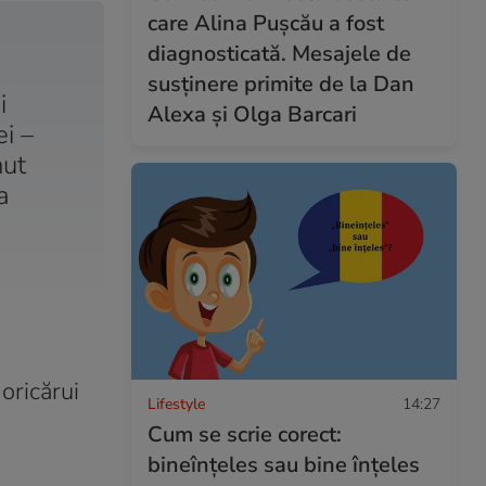
care Alina Pușcău a fost
diagnosticată. Mesajele de
susținere primite de la Dan
i
Alexa și Olga Barcari
ei –
nut
a
 oricărui
Lifestyle
14:27
Cum se scrie corect:
bineînțeles sau bine înțeles