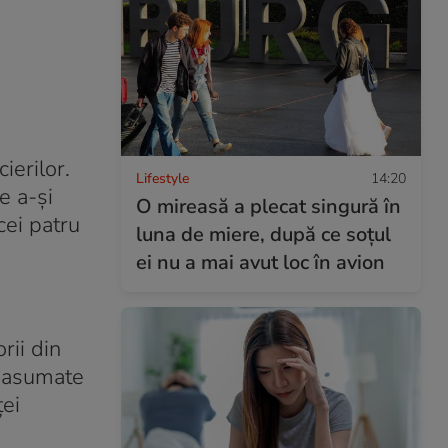
ierilor.
Lifestyle
14:20
e a-şi
O mireasă a plecat singură în
cei patru
luna de miere, după ce soțul
ei nu a mai avut loc în avion
rii din
r asumate
ţei