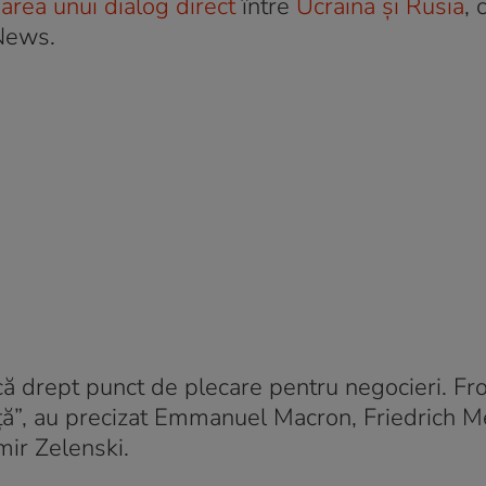
nsarea unui dialog direct
între
Ucraina și Rusia
, 
 News.
că drept punct de plecare pentru negocieri. Fro
rţă”, au precizat Emmanuel Macron, Friedrich Me
mir Zelenski.