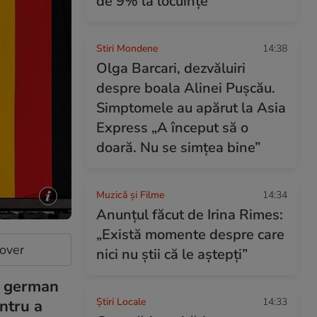
de 9% la locuințe
Stiri Mondene
14:38
Olga Barcari, dezvăluiri
despre boala Alinei Pușcău.
Simptomele au apărut la Asia
Express „A început să o
doară. Nu se simțea bine”
Muzică și Filme
14:34
Anunțul făcut de Irina Rimes:
„Există momente despre care
cover
nici nu știi că le aștepți”
l german
Știri Locale
14:33
entru a