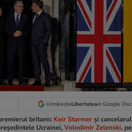
Urmărește
Libertatea
in Google Dis
 premierul britanic
Keir Starmer
și cancelaru
președintele Ucrainei,
Volodimir Zelenski
, p