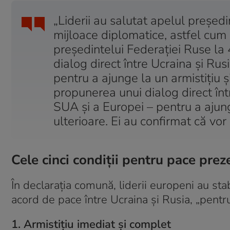
„Liderii au salutat apelul preşedi
mijloace diplomatice, astfel cum 
preşedintelui Federaţiei Ruse la 
dialog direct între Ucraina şi Rus
pentru a ajunge la un armistiţiu şi
propunerea unui dialog direct înt
SUA şi a Europei – pentru a ajunge
ulterioare. Ei au confirmat că vo
Cele cinci condiții pentru pace pre
În declarația comună, liderii europeni au stabi
acord de pace între Ucraina și Rusia, „pentru
1. Armistițiu imediat și complet