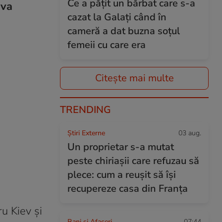
Ce a pățit un bărbat care s-a
iva
cazat la Galați când în
cameră a dat buzna soțul
femeii cu care era
Citește mai multe
TRENDING
Știri Externe
03 aug.
Un proprietar s-a mutat
peste chiriașii care refuzau să
plece: cum a reușit să își
recupereze casa din Franța
ru Kiev și
Bani și Afaceri
07:44