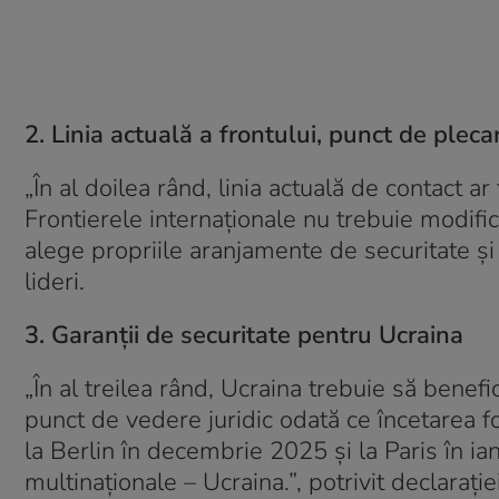
2. Linia actuală a frontului, punct de plec
„În al doilea rând, linia actuală de contact a
Frontierele internaţionale nu trebuie modific
alege propriile aranjamente de securitate şi 
lideri.
3. Garanții de securitate pentru Ucraina
„În al treilea rând, Ucraina trebuie să benefi
punct de vedere juridic odată ce încetarea f
la Berlin în decembrie 2025 şi la Paris în i
multinaţionale – Ucraina.”, potrivit declarației