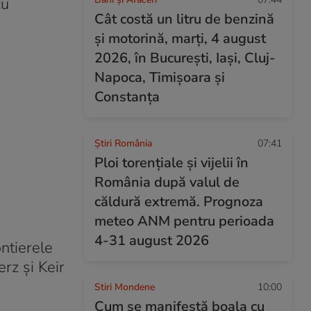
cu
Cât costă un litru de benzină
și motorină, marți, 4 august
2026, în București, Iași, Cluj-
Napoca, Timișoara și
Constanța
Știri România
07:41
Ploi torențiale și vijelii în
România după valul de
căldură extremă. Prognoza
meteo ANM pentru perioada
4-31 august 2026
ntierele
rz şi Keir
Stiri Mondene
10:00
Cum se manifestă boala cu