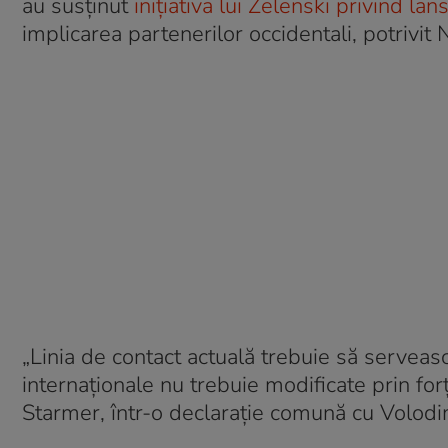
au susținut
inițiativa lui Zelenski privind la
implicarea partenerilor occidentali, potrivit
„Linia de contact actuală trebuie să serveas
internaţionale nu trebuie modificate prin fo
Starmer, într-o declaraţie comună cu Volodi