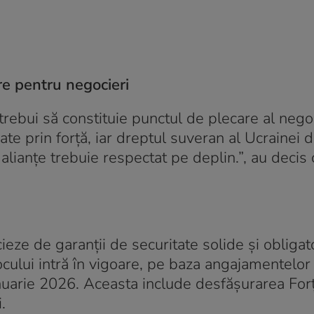
are pentru negocieri
r trebui să constituie punctul de plecare al negoc
ate prin forţă, iar dreptul suveran al Ucrainei d
alianţe trebuie respectat pe deplin.”, au decis 
cieze de garanţii de securitate solide şi obligato
ocului intră în vigoare, pe baza angajamentelo
anuarie 2026. Aceasta include desfăşurarea For
.