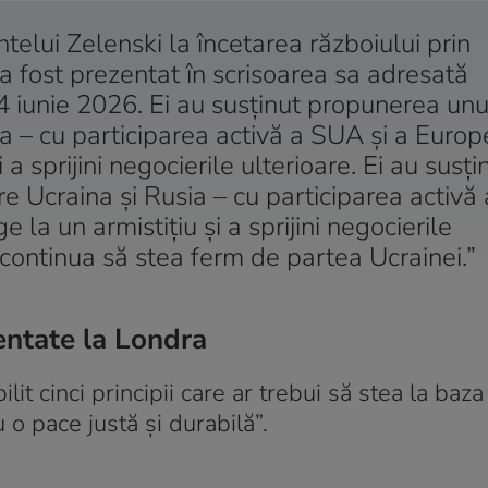
ntelui Zelenski la încetarea războiului prin
a fost prezentat în scrisoarea sa adresată
4 iunie 2026. Ei au susţinut propunerea unu
ia – cu participarea activă a SUA şi a Europ
 a sprijini negocierile ulterioare. Ei au susţi
re Ucraina şi Rusia – cu participarea activă 
 la un armistiţiu şi a sprijini negocierile
r continua să stea ferm de partea Ucrainei.”
zentate la Londra
lit cinci principii care ar trebui să stea la baza
 o pace justă şi durabilă”.