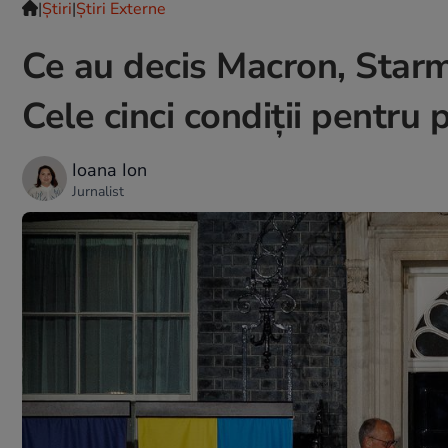
|
Ştiri
|
Știri Externe
Ce au decis Macron, Starme
Cele cinci condiții pentru 
Ioana Ion
Jurnalist