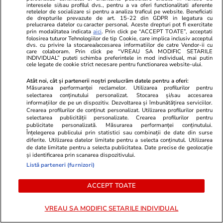
interesele si/sau profilul dvs., pentru a va oferi functionalitati aferente
retelelor de socializare si pentru a analiza traficul pe website. Beneficiati
de drepturile prevazute de art. 15-22 din GDPR in legatura cu
prelucrarea datelor cu caracter personal. Aceste drepturi pot fi exercitate
Horoscop
21:50
prin modalitatea indicata
aici
. Prin click pe “ACCEPT TOATE”, acceptati
folosirea tuturor Tehnologiilor de tip Cookie, care implica inclusiv acceptul
Horoscop 25 iulie 2026.
dvs. cu privire la stocarea/accesarea informatiilor de catre Vendor-ii cu
care colaboram. Prin click pe “VREAU SA MODIFIC SETARILE
Balanțele pot descoperi că au
INDIVIDUAL” puteti schimba preferintele in mod individual, mai putin
cele legate de cookie strict necesare pentru functionarea website-ului.
resurse nebănuite, când au
Atât noi, cât și partenerii noștri prelucrăm datele pentru a oferi:
impresia că nu vor mai scăpa de
Măsurarea performanței reclamelor. Utilizarea profilurilor pentru
selectarea conținutului personalizat. Stocarea și/sau accesarea
probleme
informațiilor de pe un dispozitiv. Dezvoltarea și îmbunătățirea serviciilor.
Crearea profilurilor de conținut personalizat. Utilizarea profilurilor pentru
selectarea publicității personalizate. Crearea profilurilor pentru
publicitate personalizată. Măsurarea performanței conținutului.
Înțelegerea publicului prin statistici sau combinații de date din surse
Lifestyle
17 iul.
diferite. Utilizarea datelor limitate pentru a selecta conținutul. Utilizarea
de date limitate pentru a selecta publicitatea. Date precise de geolocație
și identificarea prin scanarea dispozitivului.
Listă parteneri (furnizori)
De ce să nu păstrezi cartofii
lângă ceapă
ACCEPT TOATE
VREAU SA MODIFIC SETARILE INDIVIDUAL