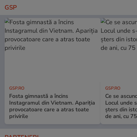
GSP
GSP.RO
GSP.RO
Fosta gimnastă a încins
Ce se ascund
Instagramul din Vietnam. Apariția
Locul unde s-
provocatoare care a atras toate
șters din ist
privirile
de ani, cu 7