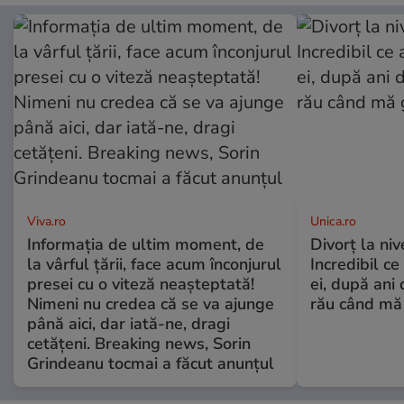
Viva.ro
Unica.ro
Informația de ultim moment, de
Divorț la nive
la vârful țării, face acum înconjurul
Incredibil ce
presei cu o viteză neașteptată!
ei, după ani 
Nimeni nu credea că se va ajunge
rău când mă
până aici, dar iată-ne, dragi
cetățeni. Breaking news, Sorin
Grindeanu tocmai a făcut anunțul