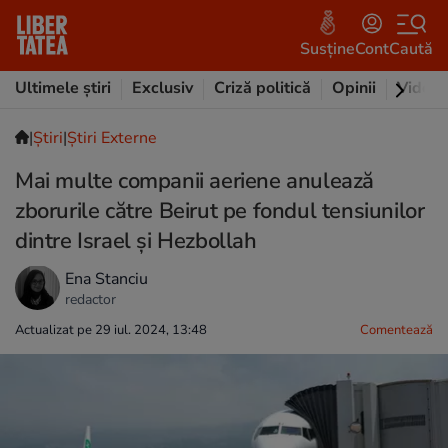
Susține
Cont
Caută
Ultimele știri
Exclusiv
Criză politică
Opinii
Video
|
Ştiri
|
Știri Externe
Mai multe companii aeriene anulează
zborurile către Beirut pe fondul tensiunilor
dintre Israel și Hezbollah
Ena Stanciu
redactor
Actualizat pe 29 iul. 2024, 13:48
Comentează