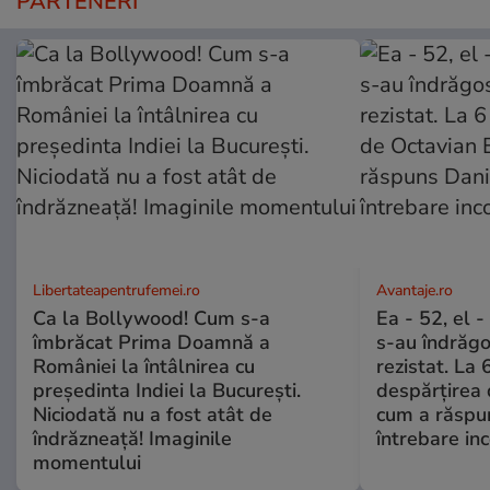
PARTENERI
Libertateapentrufemei.ro
Avantaje.ro
Ca la Bollywood! Cum s-a
Ea - 52, el 
îmbrăcat Prima Doamnă a
s-au îndrăgos
României la întâlnirea cu
rezistat. La 
președinta Indiei la București.
despărțirea 
Niciodată nu a fost atât de
cum a răspu
îndrăzneață! Imaginile
întrebare i
momentului