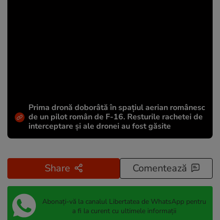
Prima dronă doborâtă în spațiul aerian românesc
de un pilot român de F-16. Resturile rachetei de
interceptare și ale dronei au fost găsite
Share
Comentează
Abonați-vă la canalul Libertatea de WhatsApp pentru
a fi la curent cu ultimele informații