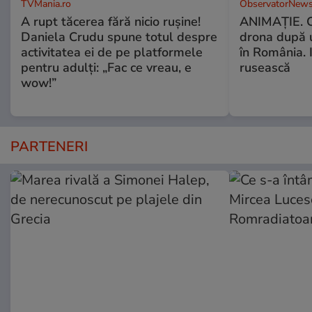
TVMania.ro
ObservatorNews
A rupt tăcerea fără nicio rușine!
ANIMAŢIE. C
Daniela Crudu spune totul despre
drona după 
activitatea ei de pe platformele
în România. In
pentru adulți: „Fac ce vreau, e
rusească
wow!”
PARTENERI