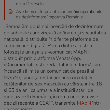
de la Deveselu
Avertisment în privința continuării operațiunilor
de dezinformare împotriva României
„Semnalăm două noi încercări de dezinformare,
pe subiecte care vizează apărarea şi securitatea
naţională, distribuite în diferite platforme de
comunicare digitală. Prima dintre acestea
foloseşte un aşa-zis «comunicat MApN
»
,
distribuit prin platforma WhatsApp.
«Documentul
»
este redactat într-o formă care
încearcă să imite un comunicat de presă al
MApN şi anunţă restricţionarea circulaţiei
cetăţenilor de sex masculin cu vârste între 18
şi 65 de ani, ca urmare a instituirii stării de
mobilizare în România, în urma unei aşa-zise
decizii recente a CSAT”, transmite
MApN
într-
un comunicat.