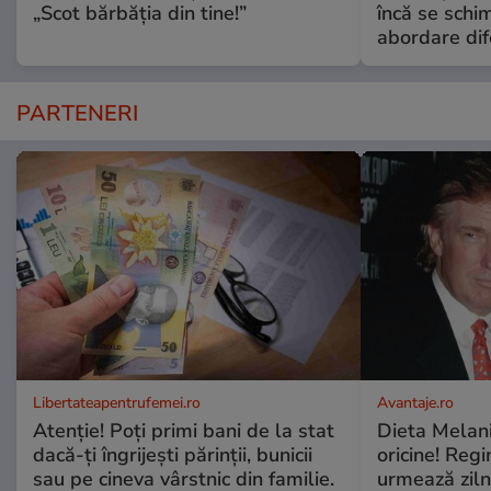
„Scot bărbăția din tine!”
încă se schi
abordare dif
PARTENERI
Libertateapentrufemei.ro
Avantaje.ro
Atenție! Poți primi bani de la stat
Dieta Melan
dacă-ți îngrijești părinții, bunicii
oricine! Regi
sau pe cineva vârstnic din familie.
urmează zilni