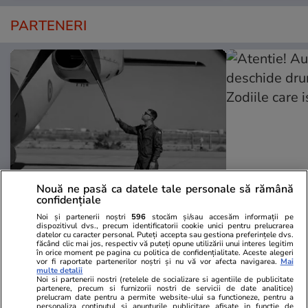
PARTENERI
Nouă ne pasă ca datele tale personale să rămână
confidențiale
Wowbiz.ro
Redactia.ro
Noi și partenerii noștri
596
stocăm și/sau accesăm informații pe
Doliu în Armata României. Pilotul
Atentie! Augu
dispozitivul dvs., precum identificatorii cookie unici pentru prelucrarea
datelor cu caracter personal. Puteți accepta sau gestiona preferințele dvs.
militar Mihai Vîrdol a murit în
deschide dr
făcând clic mai jos, respectiv vă puteți opune utilizării unui interes legitim
urma unui grav accident de
Zodiile care 
în orice moment pe pagina cu politica de confidențialitate. Aceste alegeri
vor fi raportate partenerilor noștri și nu vă vor afecta navigarea.
Mai
motocicletă
multe detalii
Noi si partenerii nostri (retelele de socializare si agentiile de publicitate
partenere, precum si furnizorii nostri de servicii de date analitice)
prelucram date pentru a permite website-ului sa functioneze, pentru a
personaliza continutul si anunturile publicitare afisate in functie de