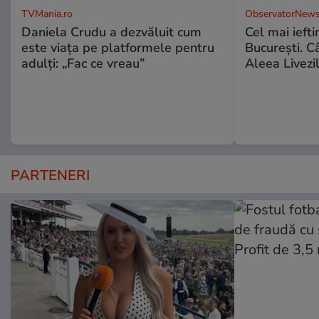
TVMania.ro
ObservatorNews
Daniela Crudu a dezvăluit cum
Cel mai ieft
este viața pe platformele pentru
Bucureşti. C
adulți: „Fac ce vreau”
Aleea Livezil
PARTENERI