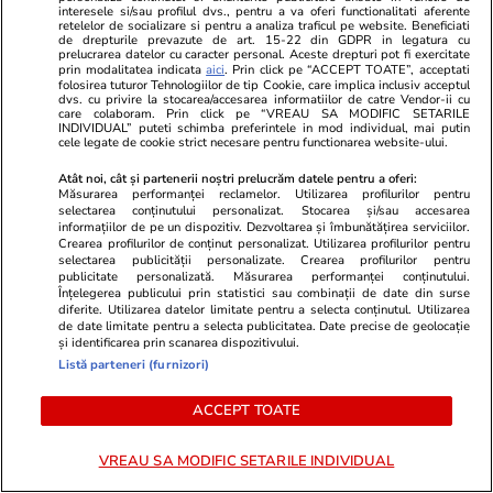
POLITIC
interesele si/sau profilul dvs., pentru a va oferi functionalitati aferente
retelelor de socializare si pentru a analiza traficul pe website. Beneficiati
de drepturile prevazute de art. 15-22 din GDPR in legatura cu
prelucrarea datelor cu caracter personal. Aceste drepturi pot fi exercitate
Politică
30 iul.
prin modalitatea indicata
aici
. Prin click pe “ACCEPT TOATE”, acceptati
folosirea tuturor Tehnologiilor de tip Cookie, care implica inclusiv acceptul
Analiză
dvs. cu privire la stocarea/accesarea informatiilor de catre Vendor-ii cu
care colaboram. Prin click pe “VREAU SA MODIFIC SETARILE
Cum au ciopârțit aleșii noua
INDIVIDUAL” puteti schimba preferintele in mod individual, mai putin
lege ANI. Ce a mai rămas din
cele legate de cookie strict necesare pentru functionarea website-ului.
transparența averilor
Atât noi, cât și partenerii noștri prelucrăm datele pentru a oferi:
politicienilor
Măsurarea performanței reclamelor. Utilizarea profilurilor pentru
selectarea conținutului personalizat. Stocarea și/sau accesarea
informațiilor de pe un dispozitiv. Dezvoltarea și îmbunătățirea serviciilor.
Crearea profilurilor de conținut personalizat. Utilizarea profilurilor pentru
selectarea publicității personalizate. Crearea profilurilor pentru
publicitate personalizată. Măsurarea performanței conținutului.
Politică
30 iul.
Înțelegerea publicului prin statistici sau combinații de date din surse
diferite. Utilizarea datelor limitate pentru a selecta conținutul. Utilizarea
Caracatița cu iz penal din
Analiză
de date limitate pentru a selecta publicitatea. Date precise de geolocație
și identificarea prin scanarea dispozitivului.
Agricultură. Rapida răzgândire
Listă parteneri (furnizori)
a ministrului Tanczos Barna
referitoare la suspendarea unor
ACCEPT TOATE
șefi de instituții cercetați de
DNA
VREAU SA MODIFIC SETARILE INDIVIDUAL