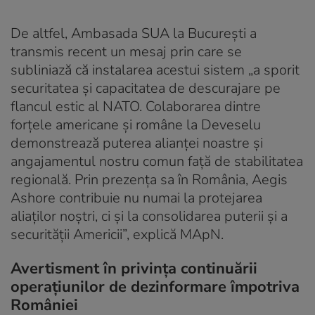
De altfel, Ambasada SUA la Bucureşti a
transmis recent un mesaj prin care se
subliniază că instalarea acestui sistem „a sporit
securitatea şi capacitatea de descurajare pe
flancul estic al NATO. Colaborarea dintre
forţele americane şi române la Deveselu
demonstrează puterea alianţei noastre şi
angajamentul nostru comun faţă de stabilitatea
regională. Prin prezenţa sa în România, Aegis
Ashore contribuie nu numai la protejarea
aliaţilor noştri, ci şi la consolidarea puterii şi a
securităţii Americii”, explică MApN.
Avertisment în privința continuării
operațiunilor de dezinformare împotriva
României