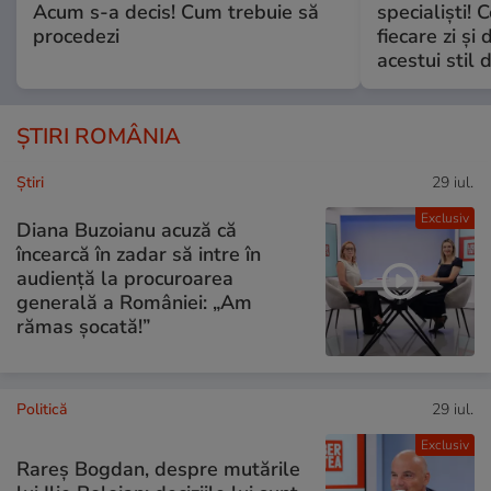
Acum s-a decis! Cum trebuie să
specialiști! 
procedezi
fiecare zi și 
acestui stil 
ȘTIRI ROMÂNIA
Ştiri
29 iul.
Exclusiv
Diana Buzoianu acuză că
încearcă în zadar să intre în
audiență la procuroarea
generală a României: „Am
rămas șocată!”
Politică
29 iul.
Exclusiv
Rareș Bogdan, despre mutările