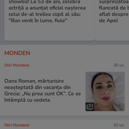
showbiz! La 53 de ani, celebra
surprinzătoar
actriță a anunțat oficial nașterea
flancată de 
celui de-al treilea copil al său:
aflat despre
"Bun venit în lume, fiule"
de Apel
MONDEN
Stiri Mondene
30 iul.
Oana Roman, mărturisire
neașteptată din vacanța din
Grecia: „Nu prea sunt OK”. Ce se
întâmplă cu vedeta
Stiri Mondene
30 iul.