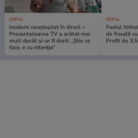
GSP.ro
GSP.ro
Incident neașteptat în direct »
Fostul fotba
Prezentatoarea TV a arătat mai
de fraudă cu 
mult decât și-ar fi dorit: „Știe ce
Profit de 3,
face, e cu intenție”