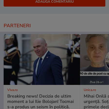
PARTENERI
Viva.ro
Unica.ro
Breaking news! Decizia de ultim
Mihai Onilă 
moment a lui Ilie Bolojan! Tocmai
urgență. Soți
s-a produs un seism în politică.
primele decl