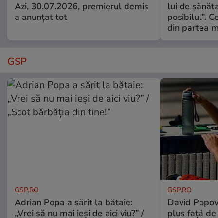
Azi, 30.07.2026, premierul demis
lui de sănăta
a anunțat tot
posibilul”. C
din partea m
GSP
GSP.RO
GSP.RO
Adrian Popa a sărit la bătaie:
David Popovi
„Vrei să nu mai ieși de aici viu?” /
plus față de