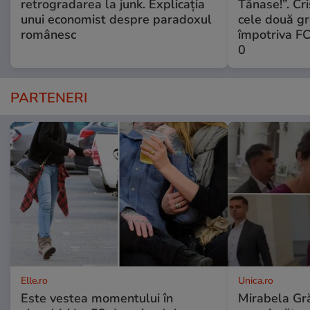
retrogradarea la junk. Explicația
Tănase!”. Cri
unui economist despre paradoxul
cele două gr
românesc
împotriva FC
0
PARTENERI
Elle.ro
Unica.ro
Este vestea momentului în
Mirabela Gră