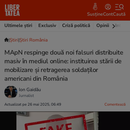
Susține
Cont
Caută
Ultimele știri
Exclusiv
Criză politică
Opinii
Intervi
|
Ştiri
|
Știri România
MApN respinge două noi falsuri distribuite
masiv în mediul online: instituirea stării de
mobilizare și retragerea soldaților
americani din România
Ion Gaidău
Jurnalist
Actualizat pe 26 mai 2025, 06:49
Comentează