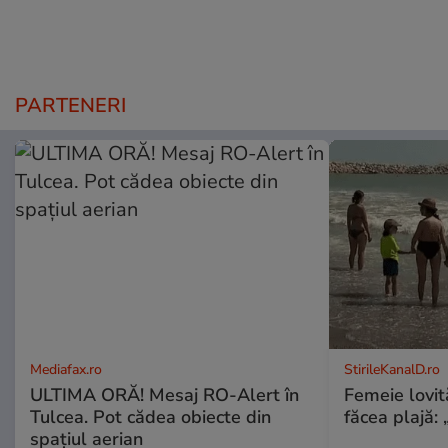
PARTENERI
Mediafax.ro
StirileKanalD.ro
ULTIMA ORĂ! Mesaj RO-Alert în
Femeie lovit
Tulcea. Pot cădea obiecte din
făcea plajă: „
spațiul aerian