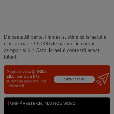
De cealaltă parte, Hamas susține că Israelul a
ucis aproape 65.000 de oameni în cursul
campaniei din Gaza. Israelul contestă acest
bilanț.
Abonați-vă la
ȘTIRILE
ZILEI
pentru a fi la
ABONEAZĂ-TE
curent cu cele mai noi
informații.
URMĂREȘTE CEL MAI NOU VIDEO