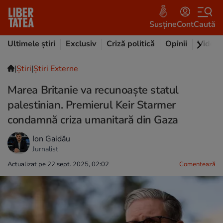
Susține
Cont
Caută
Ultimele știri
Exclusiv
Criză politică
Opinii
Video
|
Ştiri
|
Știri Externe
Marea Britanie va recunoaște statul
palestinian. Premierul Keir Starmer
condamnă criza umanitară din Gaza
Ion Gaidău
Jurnalist
Actualizat pe 22 sept. 2025, 02:02
Comentează