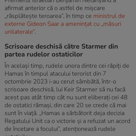
Premierul israelian Benjamin Netanyahu a
afirmat anterior că o astfel de mişcare
„răsplăteşte teroarea”, în timp ce
ministrul de
externe Gideon Saar a amenințat cu „măsuri
unilaterale”
.
Scrisoare deschisă către Starmer din
partea rudelor ostaticilor
În același timp, rudele unora dintre cei răpiți de
Hamas în timpul atacului terorist din 7
octombrie 2023 i-au cerut sâmbătă, într-o
scrisoare deschisă, lui Keir Starmer să nu facă
acest pas atât timp cât nu sunt eliberați cei 48
de ostatici rămaşi, din care 20 se crede că mai
sunt în viaţă. „Hamas a sărbătorit deja decizia
Regatului Unit ca o victorie şi a refuzat un acord
de încetare a focului”, atenționează rudele