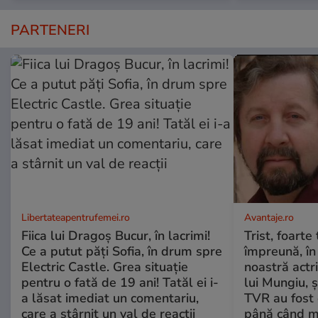
PARTENERI
Libertateapentrufemei.ro
Avantaje.ro
Fiica lui Dragoș Bucur, în lacrimi!
Trist, foarte
Ce a putut păți Sofia, în drum spre
împreună, în
Electric Castle. Grea situație
noastră actri
pentru o fată de 19 ani! Tatăl ei i-
lui Mungiu, ș
a lăsat imediat un comentariu,
TVR au fost 
care a stârnit un val de reacții
până când mo