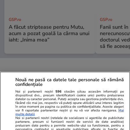
GSP.ro
GSP.ro
A făcut striptease pentru Mutu,
Fanii sunt în 
acum a pozat goală la cârma unui
nerecunoscut
iaht: „Inima mea”
doctorul ved
să fie aceea
Nouă ne pasă ca datele tale personale să rămână
confidențiale
Noi și partenerii noștri
596
stocăm și/sau accesăm informații pe
dispozitivul dvs., precum identificatorii cookie unici pentru prelucrarea
datelor cu caracter personal. Puteți accepta sau gestiona preferințele dvs.
făcând clic mai jos, respectiv vă puteți opune utilizării unui interes legitim
în orice moment pe pagina cu politica de confidențialitate. Aceste alegeri
vor fi raportate partenerilor noștri și nu vă vor afecta navigarea.
Mai
multe detalii
Noi si partenerii nostri (retelele de socializare si agentiile de publicitate
partenere, precum si furnizorii nostri de servicii de date analitice)
prelucram date pentru a permite website-ului sa functioneze, pentru a
personaliza continutul si anunturile publicitare afisate in functie de