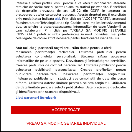
interesele si/sau profilul dvs., pentru a va oferi functionalitati aferente
retelelor de socializare si pentru a analiza traficul pe website. Beneficiati
de drepturile prevazute de art. 15-22 din GDPR in legatura cu
prelucrarea datelor cu caracter personal. Aceste drepturi pot fi exercitate
prin modalitatea indicata
aici
. Prin click pe “ACCEPT TOATE”, acceptati
folosirea tuturor Tehnologiilor de tip Cookie, care implica inclusiv acceptul
dvs. cu privire la stocarea/accesarea informatiilor de catre Vendor-ii cu
care colaboram. Prin click pe “VREAU SA MODIFIC SETARILE
PARTENERI
INDIVIDUAL” puteti schimba preferintele in mod individual, mai putin
cele legate de cookie strict necesare pentru functionarea website-ului.
Atât noi, cât și partenerii noștri prelucrăm datele pentru a oferi:
Măsurarea performanței reclamelor. Utilizarea profilurilor pentru
selectarea conținutului personalizat. Stocarea și/sau accesarea
informațiilor de pe un dispozitiv. Dezvoltarea și îmbunătățirea serviciilor.
Crearea profilurilor de conținut personalizat. Utilizarea profilurilor pentru
selectarea publicității personalizate. Crearea profilurilor pentru
publicitate personalizată. Măsurarea performanței conținutului.
Înțelegerea publicului prin statistici sau combinații de date din surse
diferite. Utilizarea datelor limitate pentru a selecta conținutul. Utilizarea
de date limitate pentru a selecta publicitatea. Date precise de geolocație
și identificarea prin scanarea dispozitivului.
Listă parteneri (furnizori)
ACCEPT TOATE
Mediafax.ro
StirileKanalD.ro
De la luxul din România la
Femeie lovit
cătușele din Miami. Povestea care
făcea plajă: „
VREAU SA MODIFIC SETARILE INDIVIDUAL
îi urmărește pe frații Tate