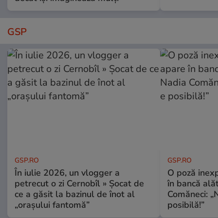
GSP
GSP.RO
GSP.RO
În iulie 2026, un vlogger a
O poză inexp
petrecut o zi Cernobîl » Șocat de
în bancă ală
ce a găsit la bazinul de înot al
Comăneci: „N
„orașului fantomă”
posibilă!”