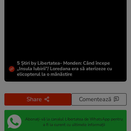
5 Știri by Libertatea- Monden: Când începe
„Insula Iubirii”/ Loredana era să aterizeze cu
elicopterul la o mănăstire
Share
Comentează
Abonați-vă la canalul Libertatea de WhatsApp pentru
a fi la curent cu ultimele informații