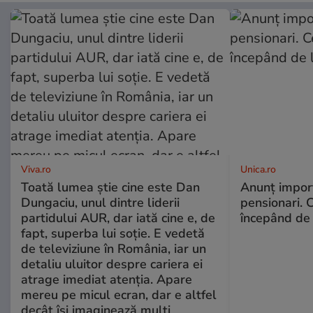
Viva.ro
Unica.ro
Toată lumea știe cine este Dan
Anunț impor
Dungaciu, unul dintre liderii
pensionari. 
partidului AUR, dar iată cine e, de
începând de 
fapt, superba lui soție. E vedetă
de televiziune în România, iar un
detaliu uluitor despre cariera ei
atrage imediat atenția. Apare
mereu pe micul ecran, dar e altfel
decât își imaginează mulți