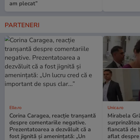
am plecat”
PARTENERI
Elle.ro
Unica.ro
Corina Caragea, reacție tranșantă
Mirabela Gră
despre comentariile negative.
surprinzătoar
Prezentatoarea a dezvăluit că a
flancată de 
fost jignită și amenințată: „Un
aflat despre