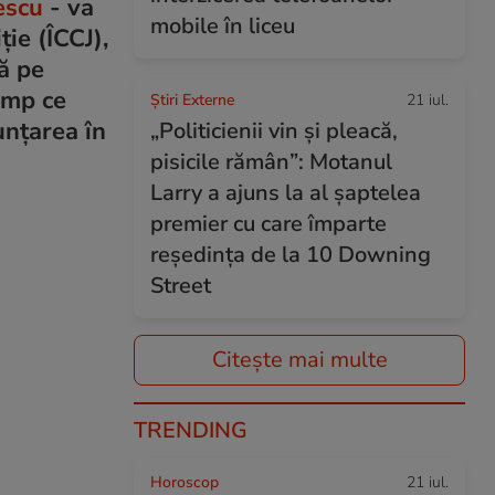
escu
- va
mobile în liceu
ție (ÎCCJ),
tă pe
imp ce
Știri Externe
21 iul.
unțarea în
„Politicienii vin și pleacă,
pisicile rămân”: Motanul
Larry a ajuns la al șaptelea
premier cu care împarte
reședința de la 10 Downing
Street
Citește mai multe
TRENDING
Horoscop
21 iul.