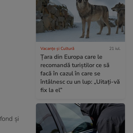
Vacanțe și Cultură
21 iul.
Țara din Europa care le
recomandă turiștilor ce să
facă în cazul în care se
întâlnesc cu un lup: „Uitați-vă
fix la el”
 fond și