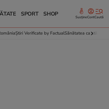
ĂTATE
SPORT
SHOP
Susține
Cont
Caută
Sănătate și Fitness
ce
 culinare
-România
Știri Verificate by Factual
Sănătatea ca stil de vi
 și legume
rea plantelor