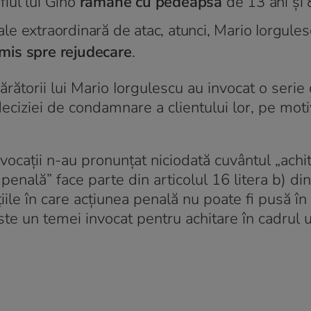
fiul lui Gino
rămâne cu pedeapsa
de 13 ani și 8
e extraordinară de atac, atunci, Mario Iorgules
imis spre rejudecare
.
ătorii lui Mario Iorgulescu au invocat o serie
deciziei de condamnare a clientului lor, pe moti
avocații n-au pronunțat niciodată cuvântul „achit
enală” face parte din articolul 16 litera b) di
țiile în care acțiunea penală nu poate fi pusă î
este un temei invocat pentru achitare în cadrul 