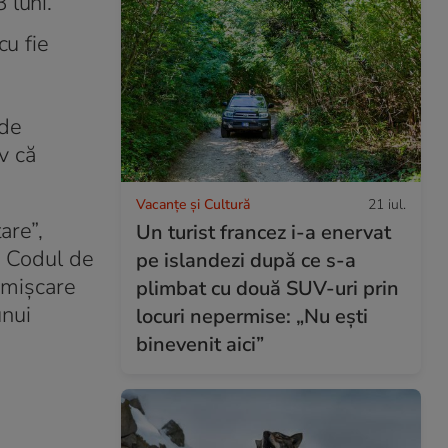
 luni.
cu fie
 de
v că
Vacanțe și Cultură
21 iul.
are”,
Un turist francez i-a enervat
n Codul de
pe islandezi după ce s-a
n mișcare
plimbat cu două SUV-uri prin
unui
locuri nepermise: „Nu ești
binevenit aici”