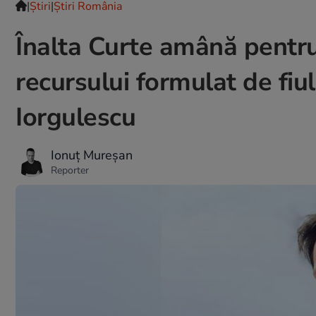
|
Ştiri
|
Știri România
Înalta Curte amână pentr
recursului formulat de fiu
Iorgulescu
Ionuț Mureșan
Reporter