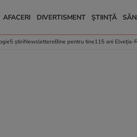
AFACERI
DIVERTISMENT
ȘTIINȚĂ
SĂN
Bani și Afaceri
Monden
Știri Știință
Știri 
Auto
Horoscop
Schimbări climati
Relații
Locuri de muncă
Muzică și Filme
Rețete
ogie
5 știri
Newslettere
Bine pentru tine
115 ani Elveția
Imobiliare.ro
Vacanțe și Cultură
Fructe
eJobs.ro
Îngriji