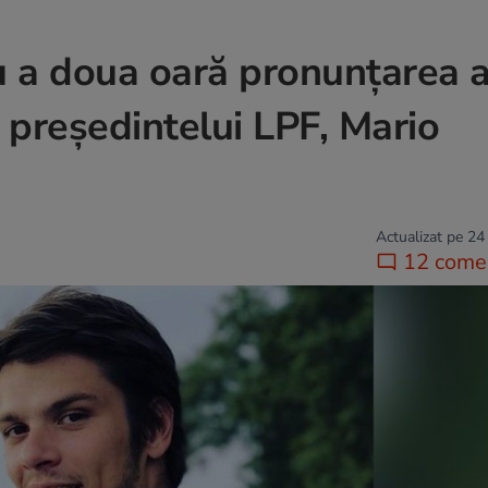
u a doua oară pronunțarea 
l președintelui LPF, Mario
Actualizat pe 24
12 comen