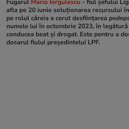
Fugarul
Mario Iorgulescu
- fiul șefului Li
afla pe 20 iunie soluționarea recursului în 
pe rolul căreia a cerut desființarea pedep
numele lui în octombrie 2023, în legătură
conducea beat și drogat. Este pentru a 
dosarul fiului președintelui LPF.