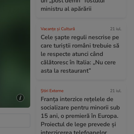
un „post demn” fostului
ministru al apărării
Vacanțe și Cultură
21 iul.
Cele șapte reguli nescrise pe
care turiștii români trebuie să
le respecte atunci când
călătoresc în Italia: „Nu cere
asta la restaurant”
Știri Externe
21 iul.
Franța interzice rețelele de
socializare pentru minorii sub
15 ani, o premieră în Europa.
Proiectul de lege prevede şi
interzicerea telefoanelor