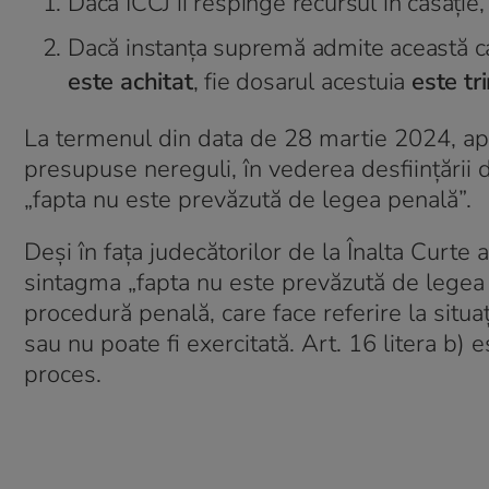
Dacă ÎCCJ îi respinge recursul în casație, 
Dacă instanța supremă admite această cal
este achitat
, fie dosarul acestuia
este tr
La termenul din data de 28 martie 2024, apăr
presupuse nereguli, în vederea desființării 
„fapta nu este prevăzută de legea penală”.
Deși în fața judecătorilor de la Înalta Curte 
sintagma „fapta nu este prevăzută de legea p
procedură penală, care face referire la situa
sau nu poate fi exercitată. Art. 16 litera b) 
proces.