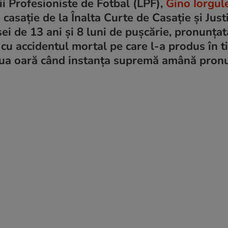
gii Profesioniste de Fotbal (LPF),
Gino Iorgul
casație de la Înalta Curte de Casație și Justi
sei de 13 ani și 8 luni de pușcărie, pronunța
 cu accidentul mortal pe care l-a produs în t
doua oară când instanța supremă amână pron