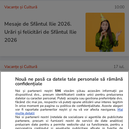
Vacanțe și Cultură
10:00
Mesaje de Sfântul Ilie 2026.
Urări și felicitări de Sfântul Ilie
2026
Vacanțe și Cultură
17 iul.
Nouă ne pasă ca datele tale personale să rămână
Ce nume se sărbătoresc de
confidențiale
Sfântul Ilie. Cui îi spunem La
Noi și partenerii noștri
596
stocăm și/sau accesăm informații pe
dispozitivul dvs., precum identificatorii cookie unici pentru prelucrarea
datelor cu caracter personal. Puteți accepta sau gestiona preferințele dvs.
Mulți Ani
făcând clic mai jos, respectiv vă puteți opune utilizării unui interes legitim
în orice moment pe pagina cu politica de confidențialitate. Aceste alegeri
vor fi raportate partenerilor noștri și nu vă vor afecta navigarea.
Mai
multe detalii
Noi si partenerii nostri (retelele de socializare si agentiile de publicitate
partenere, precum si furnizorii nostri de servicii de date analitice)
prelucram date pentru a permite website-ului sa functioneze, pentru a
Știri România
17 iul.
personaliza continutul si anunturile publicitare afisate in functie de