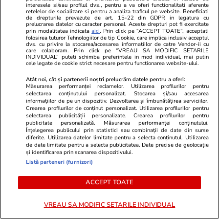
interesele si/sau profilul dvs., pentru a va oferi functionalitati aferente
retelelor de socializare si pentru a analiza traficul pe website. Beneficiati
de drepturile prevazute de art. 15-22 din GDPR in legatura cu
Sfântul Ilie – tradiții, obiceiuri și
prelucrarea datelor cu caracter personal. Aceste drepturi pot fi exercitate
prin modalitatea indicata
aici
. Prin click pe “ACCEPT TOATE”, acceptati
superstiții. Ce să nu faci de
folosirea tuturor Tehnologiilor de tip Cookie, care implica inclusiv acceptul
dvs. cu privire la stocarea/accesarea informatiilor de catre Vendor-ii cu
Sfântul Ilie
care colaboram. Prin click pe “VREAU SA MODIFIC SETARILE
INDIVIDUAL” puteti schimba preferintele in mod individual, mai putin
cele legate de cookie strict necesare pentru functionarea website-ului.
Atât noi, cât și partenerii noștri prelucrăm datele pentru a oferi:
Măsurarea performanței reclamelor. Utilizarea profilurilor pentru
selectarea conținutului personalizat. Stocarea și/sau accesarea
Lifestyle
18 iul.
informațiilor de pe un dispozitiv. Dezvoltarea și îmbunătățirea serviciilor.
Crearea profilurilor de conținut personalizat. Utilizarea profilurilor pentru
selectarea publicității personalizate. Crearea profilurilor pentru
publicitate personalizată. Măsurarea performanței conținutului.
Semnele deshidratării și cum să
Înțelegerea publicului prin statistici sau combinații de date din surse
diferite. Utilizarea datelor limitate pentru a selecta conținutul. Utilizarea
o previi
de date limitate pentru a selecta publicitatea. Date precise de geolocație
și identificarea prin scanarea dispozitivului.
Listă parteneri (furnizori)
ACCEPT TOATE
Știri România
11:47
VREAU SA MODIFIC SETARILE INDIVIDUAL
Marea Britanie îi pune oficial