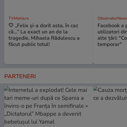
TVMania.ro
ObservatorNews
🤍 „Felix și-a dorit asta, în caz
Facebook a p
că…” La exact un an de la
utilizatori d
tragedie, Mihaela Rădulescu a
alte ţări: "C
făcut public totul!
temporar"
PARTENERI