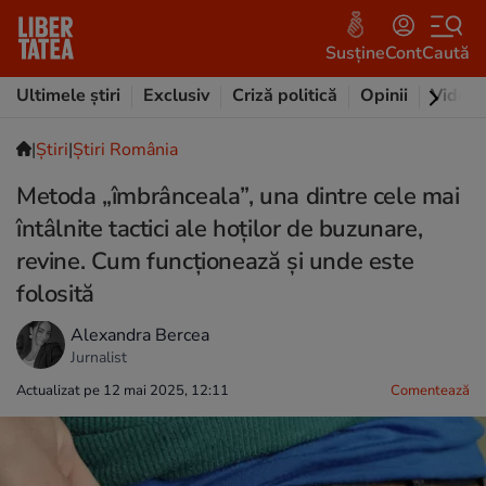
Susține
Cont
Caută
Ultimele știri
Exclusiv
Criză politică
Opinii
Video
|
Ştiri
|
Știri România
Metoda „îmbrânceala”, una dintre cele mai
întâlnite tactici ale hoților de buzunare,
revine. Cum funcționează și unde este
folosită
Alexandra Bercea
Jurnalist
Actualizat pe 12 mai 2025, 12:11
Comentează