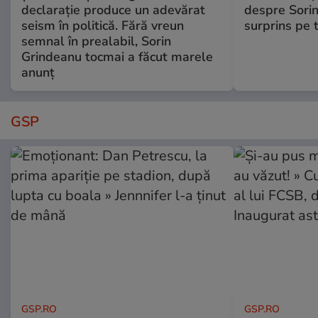
declarație produce un adevărat
despre Sorin
seism în politică. Fără vreun
surprins pe 
semnal în prealabil, Sorin
Grindeanu tocmai a făcut marele
anunț
GSP
GSP.RO
GSP.RO