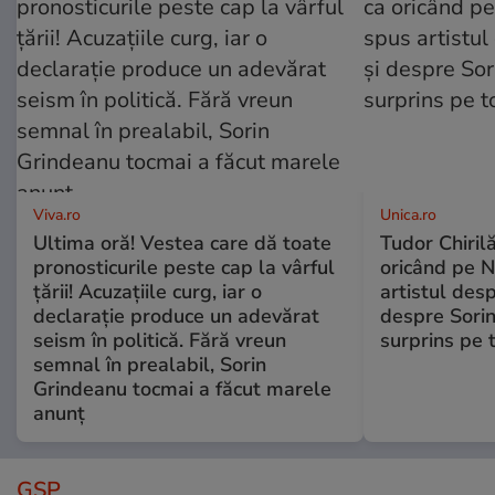
Viva.ro
Unica.ro
Ultima oră! Vestea care dă toate
Tudor Chiril
pronosticurile peste cap la vârful
oricând pe N
țării! Acuzațiile curg, iar o
artistul desp
declarație produce un adevărat
despre Sorin
seism în politică. Fără vreun
surprins pe 
semnal în prealabil, Sorin
Grindeanu tocmai a făcut marele
anunț
GSP