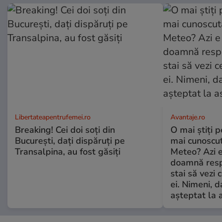
Libertateapentrufemei.ro
Avantaje.ro
Breaking! Cei doi soți din
O mai știți 
București, dați dispăruți pe
mai cunoscu
Transalpina, au fost găsiți
Meteo? Azi e
doamnă respe
stai să vezi 
ei. Nimeni, d
așteptat la 