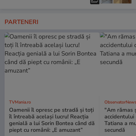
PARTENERI
TVMania.ro
ObservatorNews
Oamenii îl opresc pe stradă și toți
"Am rămas şo
îl întreabă același lucru! Reacția
accidentului 
genială a lui Sorin Bontea când dă
Tatiana a mur
piept cu românii: „E amuzant”
secundă