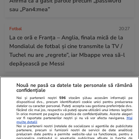
Afirmă că a găsit parole precum „passw0rd”
sau „Pan4:mea”
Fotbal
20:27
La ce oră e Franța – Anglia, finala mică de la
Mondialul de fotbal și cine transmite la TV /
Tuchel nu are „regrete”, iar Mbappe vrea să-l
depășească pe Messi
Horoscop
17 iul.
Nouă ne pasă ca datele tale personale să rămână
confidențiale
Horoscop Urania | Previziuni astrologice pentru
Noi și partenerii noștri
596
stocăm și/sau accesăm informații pe
perioada 18 – 24 iulie 2026. Soarele va intra în
dispozitivul dvs., precum identificatorii cookie unici pentru prelucrarea
datelor cu caracter personal. Puteți accepta sau gestiona preferințele dvs.
zodia Leului
făcând clic mai jos, respectiv vă puteți opune utilizării unui interes legitim
în orice moment pe pagina cu politica de confidențialitate. Aceste alegeri
vor fi raportate partenerilor noștri și nu vă vor afecta navigarea.
Mai
multe detalii
Noi si partenerii nostri (retelele de socializare si agentiile de publicitate
partenere, precum si furnizorii nostri de servicii de date analitice)
prelucram date pentru a permite website-ului sa functioneze, pentru a
personaliza continutul si anunturile publicitare afisate in functie de