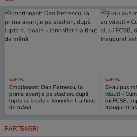
GSP.RO
GSP.RO
Emoționant: Dan Petrescu, la
Și-au pus mâ
prima apariție pe stadion, după
văzut! » Cum
lupta cu boala » Jennnifer l-a ținut
lui FCSB, du
de mână
Inaugurat as
PARTENERI