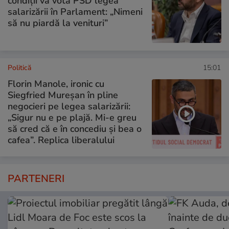
condiții va vota PSD legea
salarizării în Parlament: „Nimeni
să nu piardă la venituri”
Politică
15:01
Florin Manole, ironic cu
Siegfried Mureșan în pline
negocieri pe legea salarizării:
„Sigur nu e pe plajă. Mi-e greu
să cred că e în concediu și bea o
cafea”. Replica liberalului
PARTENERI