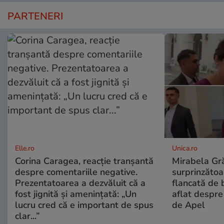
PARTENERI
Elle.ro
Unica.ro
Corina Caragea, reacție tranșantă
Mirabela Gră
despre comentariile negative.
surprinzătoar
Prezentatoarea a dezvăluit că a
flancată de 
fost jignită și amenințată: „Un
aflat despre
lucru cred că e important de spus
de Apel
clar...”