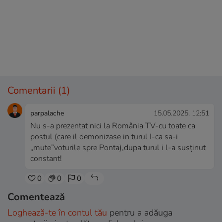
Comentarii
(1)
parpalache
15.05.2025, 12:51
Nu s-a prezentat nici la România TV-cu toate ca
postul (care il demonizase in turul I-ca sa-i
„mute”voturile spre Ponta),dupa turul i l-a susținut
constant!
0
0
0
Comentează
Loghează-te în contul tău
pentru a adăuga