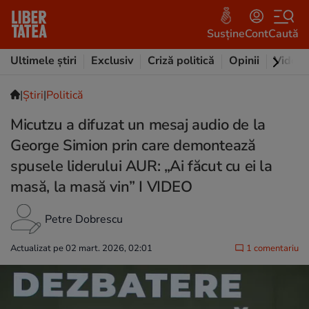
Susține
Cont
Caută
Ultimele știri
Exclusiv
Criză politică
Opinii
Video
|
Ştiri
|
Politică
Micutzu a difuzat un mesaj audio de la
George Simion prin care demontează
spusele liderului AUR: „Ai făcut cu ei la
masă, la masă vin” I VIDEO
Petre Dobrescu
Actualizat pe 02 mart. 2026, 02:01
1 comentariu