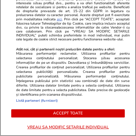
interesele si/sau profilul dvs., pentru a va oferi functionalitati aferente
retelelor de socializare si pentru a analiza traficul pe website. Beneficiati
de drepturile prevazute de art. 15-22 din GDPR in legatura cu
prelucrarea datelor cu caracter personal. Aceste drepturi pot fi exercitate
prin modalitatea indicata
aici
. Prin click pe “ACCEPT TOATE”, acceptati
folosirea tuturor Tehnologiilor de tip Cookie, care implica inclusiv acceptul
dvs. cu privire la stocarea/accesarea informatiilor de catre Vendor-ii cu
care colaboram. Prin click pe “VREAU SA MODIFIC SETARILE
INDIVIDUAL” puteti schimba preferintele in mod individual, mai putin
cele legate de cookie strict necesare pentru functionarea website-ului.
Atât noi, cât și partenerii noștri prelucrăm datele pentru a oferi:
Măsurarea performanței reclamelor. Utilizarea profilurilor pentru
Sănătate și Fitness
20:10
Lifestyle
selectarea conținutului personalizat. Stocarea și/sau accesarea
informațiilor de pe un dispozitiv. Dezvoltarea și îmbunătățirea serviciilor.
Mecanismul ascuns din organism
16 case din 
Crearea profilurilor de conținut personalizat. Utilizarea profilurilor pentru
selectarea publicității personalizate. Crearea profilurilor pentru
care oprește stocarea grăsimii și
prețul unui 
publicitate personalizată. Măsurarea performanței conținutului.
Înțelegerea publicului prin statistici sau combinații de date din surse
activează arderea ei.
de Triumf di
diferite. Utilizarea datelor limitate pentru a selecta conținutul. Utilizarea
de date limitate pentru a selecta publicitatea. Date precise de geolocație
Descoperirea care ar putea
o singură ca
și identificarea prin scanarea dispozitivului.
revoluționa slăbitul
Listă parteneri (furnizori)
ACCEPT TOATE
Vacanțe și Cultură
17 iul.
VREAU SA MODIFIC SETARILE INDIVIDUAL