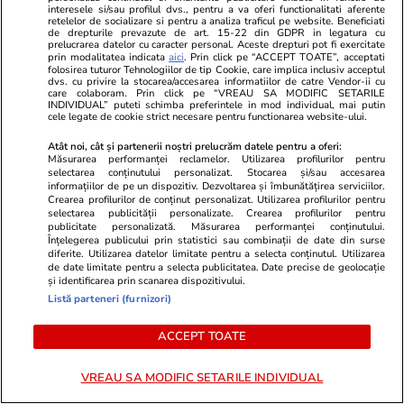
interesele si/sau profilul dvs., pentru a va oferi functionalitati aferente
retelelor de socializare si pentru a analiza traficul pe website. Beneficiati
de drepturile prevazute de art. 15-22 din GDPR in legatura cu
prelucrarea datelor cu caracter personal. Aceste drepturi pot fi exercitate
TVMania.ro
ObservatorNews
prin modalitatea indicata
aici
. Prin click pe “ACCEPT TOATE”, acceptati
folosirea tuturor Tehnologiilor de tip Cookie, care implica inclusiv acceptul
A rupt tăcerea fără nicio rușine!
A întârziat d
dvs. cu privire la stocarea/accesarea informatiilor de catre Vendor-ii cu
care colaboram. Prin click pe “VREAU SA MODIFIC SETARILE
Daniela Crudu spune totul despre
și a fost con
INDIVIDUAL” puteti schimba preferintele in mod individual, mai putin
cele legate de cookie strict necesare pentru functionarea website-ului.
activitatea ei de pe platformele
firma să-i p
pentru adulți: „Fac ce vreau, e
Atât noi, cât și partenerii noștri prelucrăm datele pentru a oferi:
wow!”
Măsurarea performanței reclamelor. Utilizarea profilurilor pentru
selectarea conținutului personalizat. Stocarea și/sau accesarea
informațiilor de pe un dispozitiv. Dezvoltarea și îmbunătățirea serviciilor.
Crearea profilurilor de conținut personalizat. Utilizarea profilurilor pentru
selectarea publicității personalizate. Crearea profilurilor pentru
PARTENERI
publicitate personalizată. Măsurarea performanței conținutului.
Înțelegerea publicului prin statistici sau combinații de date din surse
diferite. Utilizarea datelor limitate pentru a selecta conținutul. Utilizarea
de date limitate pentru a selecta publicitatea. Date precise de geolocație
și identificarea prin scanarea dispozitivului.
Listă parteneri (furnizori)
ACCEPT TOATE
VREAU SA MODIFIC SETARILE INDIVIDUAL