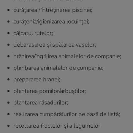
curăţarea / întreţinerea piscinei;
curăţenia/igienizarea locuinţei;
călcatul rufelor;
debarasarea şi spălarea vaselor;
hrănirea/îngrijirea animalelor de companie;
plimbarea animalelor de companie;
prepararea hranei;
plantarea pomilor/arbuştilor;
plantarea răsadurilor;
realizarea cumpărăturilor pe bază de listă;
recoltarea fructelor şi a legumelor;