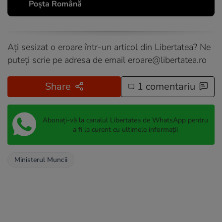
Poșta Română
Ați sesizat o eroare într-un articol din Libertatea? Ne
puteți scrie pe adresa de email
eroare@libertatea.ro
Share
1 comentariu
Abonați-vă la canalul Libertatea de WhatsApp pentru
a fi la curent cu ultimele informații
Ministerul Muncii