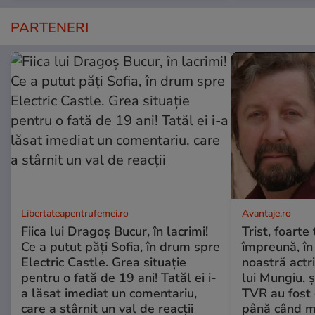
PARTENERI
Libertateapentrufemei.ro
Avantaje.ro
Fiica lui Dragoș Bucur, în lacrimi!
Trist, foarte
Ce a putut păți Sofia, în drum spre
împreună, în
Electric Castle. Grea situație
noastră actri
pentru o fată de 19 ani! Tatăl ei i-
lui Mungiu, ș
a lăsat imediat un comentariu,
TVR au fost 
care a stârnit un val de reacții
până când mo