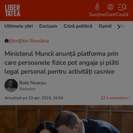
Susține
Cont
Caută
Ultimele știri
Exclusiv
Criză politică
Opinii
Video
|
Ştiri
|
Știri România
Ministerul Muncii anunţă platforma prin
care persoanele fizice pot angaja şi plăti
legal personal pentru activităţi casnice
Bobi Neacșu
Redactor
Actualizat pe 23 apr. 2024, 16:54
1 comentariu