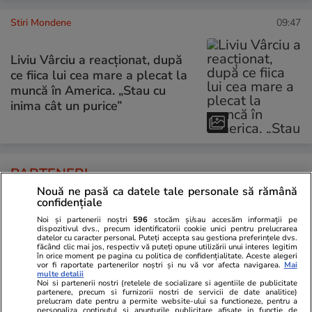
Stiri Mondene
09:47
Liviu Vârciu a reacționat, după
ce fiica lui cea mare a plecat la
muncă în America. „Stau cu
inima cât un purice”
PARTENERI
Nouă ne pasă ca datele tale personale să rămână
confidențiale
Noi și partenerii noștri
596
stocăm și/sau accesăm informații pe
dispozitivul dvs., precum identificatorii cookie unici pentru prelucrarea
datelor cu caracter personal. Puteți accepta sau gestiona preferințele dvs.
făcând clic mai jos, respectiv vă puteți opune utilizării unui interes legitim
în orice moment pe pagina cu politica de confidențialitate. Aceste alegeri
vor fi raportate partenerilor noștri și nu vă vor afecta navigarea.
Mai
multe detalii
Noi si partenerii nostri (retelele de socializare si agentiile de publicitate
partenere, precum si furnizorii nostri de servicii de date analitice)
prelucram date pentru a permite website-ului sa functioneze, pentru a
personaliza continutul si anunturile publicitare afisate in functie de