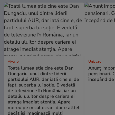
Viva.ro
Unica.ro
Toată lumea știe cine este Dan
Anunț impor
Dungaciu, unul dintre liderii
pensionari. 
partidului AUR, dar iată cine e, de
începând de 
fapt, superba lui soție. E vedetă
de televiziune în România, iar un
detaliu uluitor despre cariera ei
atrage imediat atenția. Apare
mereu pe micul ecran, dar e altfel
decât își imaginează mulți