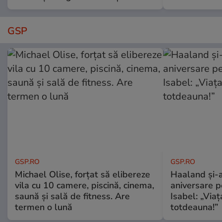
GSP
GSP.RO
GSP.RO
Michael Olise, forțat să elibereze
Haaland și-a
vila cu 10 camere, piscină, cinema,
aniversare pe
saună și sală de fitness. Are
Isabel: „Via
termen o lună
totdeauna!”