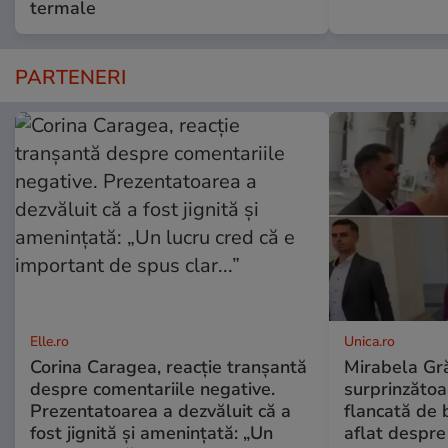
termale
PARTENERI
Elle.ro
Unica.ro
Corina Caragea, reacție tranșantă
Mirabela Gră
despre comentariile negative.
surprinzătoar
Prezentatoarea a dezvăluit că a
flancată de 
fost jignită și amenințată: „Un
aflat despre