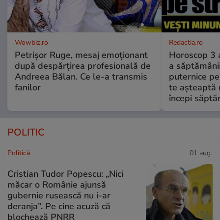
Wowbiz.ro
Redactia.ro
Petrișor Ruge, mesaj emoționant
Horoscop 3 
după despărțirea profesională de
a săptămânii
Andreea Bălan. Ce le-a transmis
puternice pe
fanilor
te așteaptă 
începi săptă
POLITIC
Politică
01 aug.
Cristian Tudor Popescu: „Nici
măcar o Românie ajunsă
gubernie rusească nu i-ar
deranja”. Pe cine acuză că
blochează PNRR