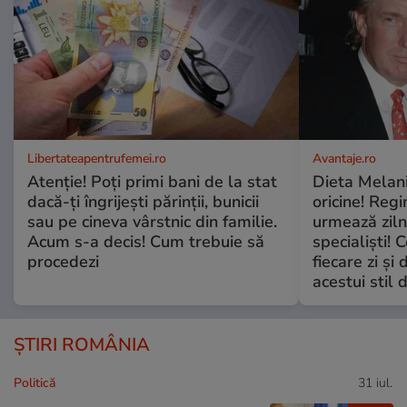
Libertateapentrufemei.ro
Avantaje.ro
Atenție! Poți primi bani de la stat
Dieta Melan
dacă-ți îngrijești părinții, bunicii
oricine! Regi
sau pe cineva vârstnic din familie.
urmează zilni
Acum s-a decis! Cum trebuie să
specialiști! 
procedezi
fiecare zi și 
acestui stil 
ȘTIRI ROMÂNIA
Politică
31 iul.