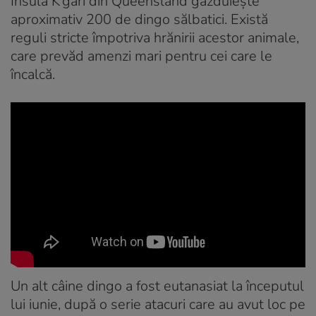
Insula K’gari din Queensland găzduiește
aproximativ 200 de dingo sălbatici. Există
reguli stricte împotriva hrănirii acestor animale,
care prevăd amenzi mari pentru cei care le
încalcă.
Un alt câine dingo a fost eutanasiat la începutul
lui iunie, după o serie atacuri care au avut loc pe