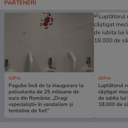
PARTENERI
GSP.ro
GSP.ro
Pagube încă de la inaugurare la
Luptătorul 
polivalenta de 25 milioane de
câștigat meci
euro din România: „Dragi
de iubita lui
«specialiști» în vandalism și
18.000 de s
tentative de furt”