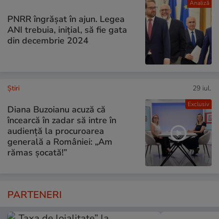
Analiză
PNRR îngrășat în ajun. Legea
ANI trebuia, inițial, să fie gata
din decembrie 2024
Ştiri
29 iul.
Exclusiv
Diana Buzoianu acuză că
încearcă în zadar să intre în
audiență la procuroarea
generală a României: „Am
rămas șocată!”
PARTENERI