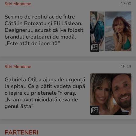
Stiri Mondene
17:00
Schimb de replici acide între
Cătălin Botezatu și Eli Lăslean.
Designerul, acuzat că i-a folosit
brandul creatoarei de modă.
„Este atât de ipocrită”
Stiri Mondene
15:43
Gabriela Oțil a ajuns de urgență
la spital. Ce a pățit vedeta după
o ieșire cu prietenele în oraș.
„N-am avut niciodată ceva de
genul ăsta”
PARTENERI