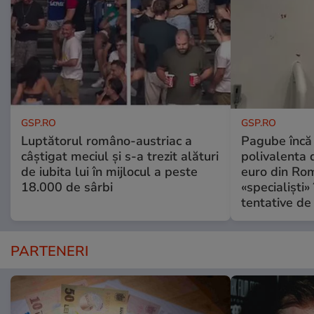
GSP.RO
GSP.RO
Luptătorul româno-austriac a
Pagube încă 
câștigat meciul și s-a trezit alături
polivalenta 
de iubita lui în mijlocul a peste
euro din Rom
18.000 de sârbi
«specialiști»
tentative de 
PARTENERI