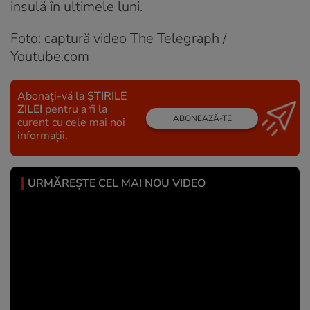
insulă în ultimele luni.
Foto: captură video The Telegraph /
Youtube.com
Abonați-vă la
ȘTIRILE
ZILEI
pentru a fi la
ABONEAZĂ-TE
curent cu cele mai noi
informații.
URMĂREȘTE CEL MAI NOU VIDEO