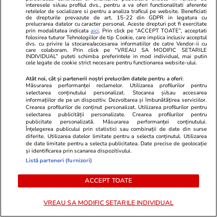
interesele si/sau profilul dvs., pentru a va oferi functionalitati aferente
retelelor de socializare si pentru a analiza traficul pe website. Beneficiati
Știri România
15:35
de drepturile prevazute de art. 15-22 din GDPR in legatura cu
prelucrarea datelor cu caracter personal. Aceste drepturi pot fi exercitate
Prima încercare de deviere a
prin modalitatea indicata
aici
. Prin click pe “ACCEPT TOATE”, acceptati
folosirea tuturor Tehnologiilor de tip Cookie, care implica inclusiv acceptul
cursului Dunării a eșuat.
dvs. cu privire la stocarea/accesarea informatiilor de catre Vendor-ii cu
care colaboram. Prin click pe “VREAU SA MODIFIC SETARILE
Operațiunea pentru dislocarea
INDIVIDUAL” puteti schimba preferintele in mod individual, mai putin
cele legate de cookie strict necesare pentru functionarea website-ului.
stâncii Pârjoaia va fi reluată luni
Atât noi, cât și partenerii noștri prelucrăm datele pentru a oferi:
cu o cantitate dublă de
Măsurarea performanței reclamelor. Utilizarea profilurilor pentru
selectarea conținutului personalizat. Stocarea și/sau accesarea
explozibil
informațiilor de pe un dispozitiv. Dezvoltarea și îmbunătățirea serviciilor.
Crearea profilurilor de conținut personalizat. Utilizarea profilurilor pentru
selectarea publicității personalizate. Crearea profilurilor pentru
publicitate personalizată. Măsurarea performanței conținutului.
Știri România
14:55
Înțelegerea publicului prin statistici sau combinații de date din surse
diferite. Utilizarea datelor limitate pentru a selecta conținutul. Utilizarea
Fermierii nu mai găsesc
de date limitate pentru a selecta publicitatea. Date precise de geolocație
și identificarea prin scanarea dispozitivului.
muncitori români calificați
Listă parteneri (furnizori)
pentru utilaje agricole și
ACCEPT TOATE
angajează lucrători din afara
Uniunii Europene
VREAU SA MODIFIC SETARILE INDIVIDUAL