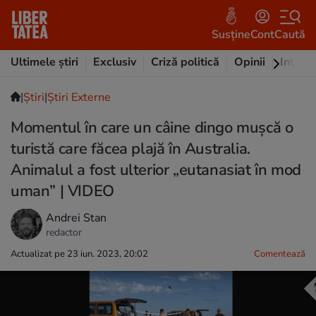
Susține
Cont
Caută
Ultimele știri
Exclusiv
Criză politică
Opinii
Intervi
|
Ştiri
|
Știri Externe
Momentul în care un câine dingo mușcă o
turistă care făcea plajă în Australia.
Animalul a fost ulterior „eutanasiat în mod
uman” | VIDEO
Andrei Stan
redactor
Actualizat pe 23 iun. 2023, 20:02
Comentează