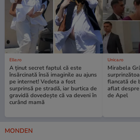
Elle.ro
Unica.ro
A ținut secret faptul că este
Mirabela Gră
însărcinată însă imaginile au ajuns
surprinzătoar
pe internet! Vedeta a fost
flancată de 
surprinsă pe stradă, iar burtica de
aflat despre
gravidă dovedește că va deveni în
de Apel
curând mamă
MONDEN