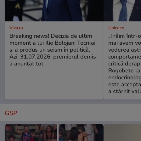
Viva.ro
Unica.ro
Breaking news! Decizia de ultim
„Trăim într-
moment a lui Ilie Bolojan! Tocmai
mai avem vo
s-a produs un seism în politică.
vederea astf
Azi, 31.07.2026, premierul demis
comportamen
a anunțat tot
critică derap
Rogobete la
endocrinolog
este accepta
a stârnit valu
GSP