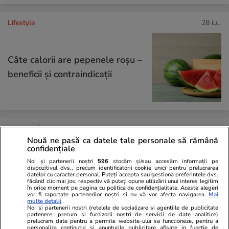
Lifestyle
28 iul.
Câte calorii are pepenele roșu –
beneficii și contraindicații
Știri România
16:00
Nouă ne pasă ca datele tale personale să rămână
Meseria pe care o practică doar
Exclusiv
confidențiale
patru români. Cum a ajuns
Noi și partenerii noștri
596
stocăm și/sau accesăm informații pe
dispozitivul dvs., precum identificatorii cookie unici pentru prelucrarea
Monica Bogdan instructoare de
datelor cu caracter personal. Puteți accepta sau gestiona preferințele dvs.
făcând clic mai jos, respectiv vă puteți opune utilizării unui interes legitim
delfini de la Constanța: „În
în orice moment pe pagina cu politica de confidențialitate. Aceste alegeri
vor fi raportate partenerilor noștri și nu vă vor afecta navigarea.
Mai
niciun caz nu sunt constrânși sau
multe detalii
Noi si partenerii nostri (retelele de socializare si agentiile de publicitate
obligați să facă ceva”
partenere, precum si furnizorii nostri de servicii de date analitice)
prelucram date pentru a permite website-ului sa functioneze, pentru a
personaliza continutul si anunturile publicitare afisate in functie de