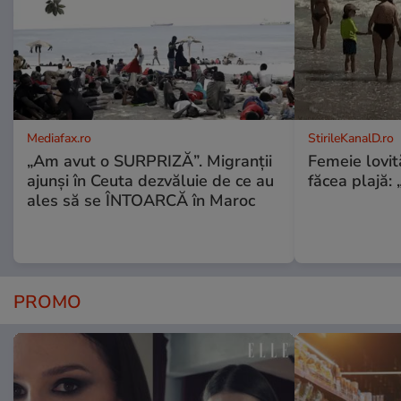
Mediafax.ro
StirileKanalD.ro
„Am avut o SURPRIZĂ”. Migranții
Femeie lovit
ajunși în Ceuta dezvăluie de ce au
făcea plajă: „
ales să se ÎNTOARCĂ în Maroc
PROMO