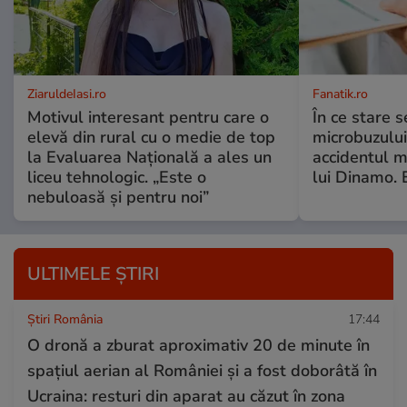
ZiaruldeIasi.ro
Fanatik.ro
Motivul interesant pentru care o
În ce stare s
elevă din rural cu o medie de top
microbuzului
la Evaluarea Națională a ales un
accidentul m
liceu tehnologic. „Este o
lui Dinamo. 
nebuloasă și pentru noi”
ULTIMELE ȘTIRI
Știri România
17:44
O dronă a zburat aproximativ 20 de minute în
spațiul aerian al României și a fost doborâtă în
Ucraina: resturi din aparat au căzut în zona