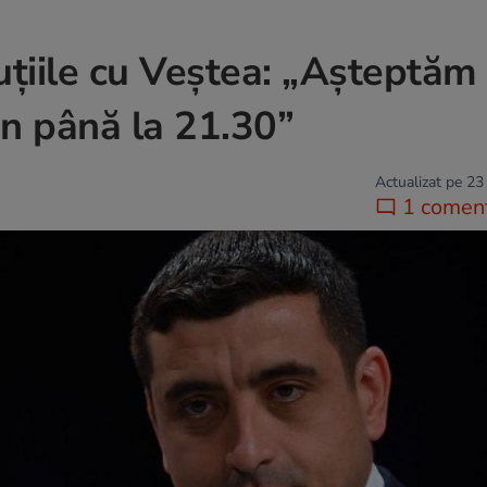
țiile cu Veștea: „Așteptăm
Dan până la 21.30”
Actualizat pe 23
1 coment