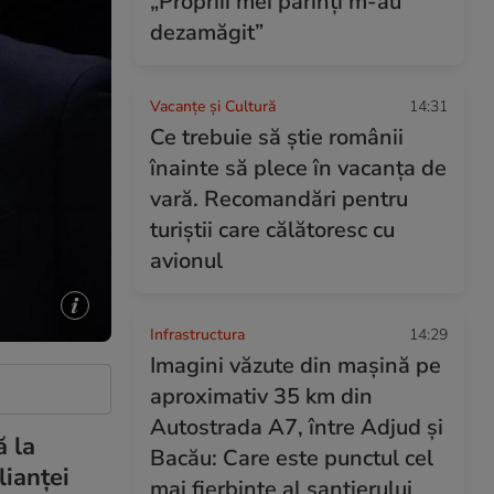
„Propriii mei părinți m-au
dezamăgit”
Vacanțe și Cultură
14:31
Ce trebuie să știe românii
înainte să plece în vacanța de
vară. Recomandări pentru
turiștii care călătoresc cu
avionul
Infrastructura
14:29
Imagini văzute din mașină pe
aproximativ 35 km din
Autostrada A7, între Adjud și
 la
Bacău: Care este punctul cel
lianței
mai fierbinte al șantierului