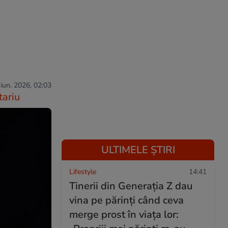
 iun. 2026, 02:03
ariu
ULTIMELE ȘTIRI
Lifestyle
14:41
Tinerii din Generația Z dau
vina pe părinți când ceva
merge prost în viața lor: