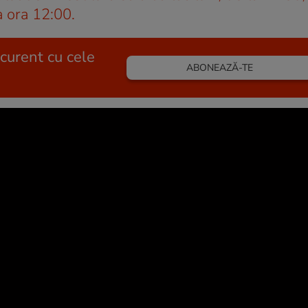
a ora 12:00.
 curent cu cele
ABONEAZĂ-TE