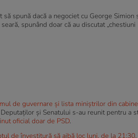
 să spună dacă a negociet cu George Simion s
ă seară, spunând doar că au discutat „chestiuni
 de guvernare şi lista miniştrilor din cabine
eputaţilor şi Senatului s-au reunit pentru a st
inut oficial doar de PSD
.
tul de învestitură să aibă loc luni, de la 21:30, 