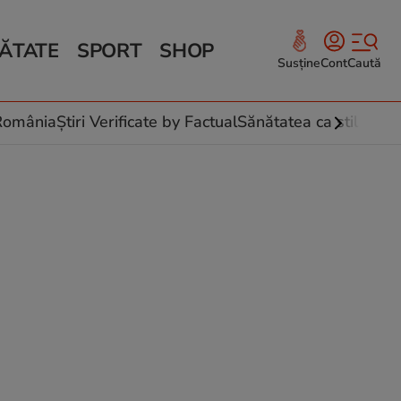
ĂTATE
SPORT
SHOP
Susține
Cont
Caută
Sănătate și Fitness
ce
 culinare
-România
Știri Verificate by Factual
Sănătatea ca stil de vi
 și legume
rea plantelor