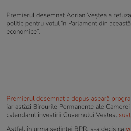
Premierul desemnat Adrian Veștea a refuzat
politic pentru votul în Parlament din aceast
economice”.
Premierul desemnat a depus aseară programul
iar astăzi Birourile Permanente ale Camerei D
calendarul învestirii Guvernului Veştea,
susț
Astfel, în urma ședinței BPR, s-a decis ca
vo