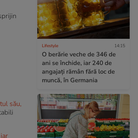
prijin
Lifestyle
14:15
O berărie veche de 346 de
ani se închide, iar 240 de
angajați rămân fără loc de
muncă, în Germania
tul său,
abili
iar