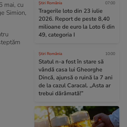
Știri România
07:00
6 mai, cu
Tragerile loto din 23 iulie
ge Simion,
2026. Report de peste 8,40
milioane de euro la Loto 6 din
ntru
49, categoria I
Așteptăm
Știri România
10:00
Statul n-a fost în stare să
vândă casa lui Gheorghe
Dincă, ajunsă o ruină la 7 ani
de la cazul Caracal. „Asta ar
trebui dărâmată!”