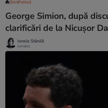
|
Ştiri
|
Politică
George Simion, după discu
clarificări de la Nicușor 
Ionela Stănilă
Jurnalist