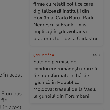
firme cu relații politice care
digitalizează instituții din
România. Carlo Burci, Radu
Negrescu și Frank Timiș,
implicați în „dezvoltarea
platformelor” de la Cadastru
Știri România
10:28
Sute de permise de
conducere românești erau să
e în acest
fie transformate în hârtie
igienică în Republica
Moldova: traseul de la Vaslui
) E un pas
la gunoiul din Porumbeni
 fie
l în acest