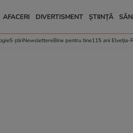
AFACERI
DIVERTISMENT
ȘTIINȚĂ
SĂN
Bani și Afaceri
Monden
Știri Știință
Știri 
Auto
Horoscop
Schimbări climati
Relații
Locuri de muncă
Muzică și Filme
Rețete
ogie
5 știri
Newslettere
Bine pentru tine
115 ani Elveția
Imobiliare.ro
Vacanțe și Cultură
Fructe
eJobs.ro
Îngriji