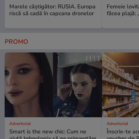
Marele câștigător: RUSIA. Europa
Femeie lovit
riscă să cadă în capcana dronelor
făcea plajă: „
PROMO
Advertorial
Advertorial
Smart is the new chic: Cum ne
Înscrie-te ac
ajută tehnologia să ne reinventăm
voucher de 5