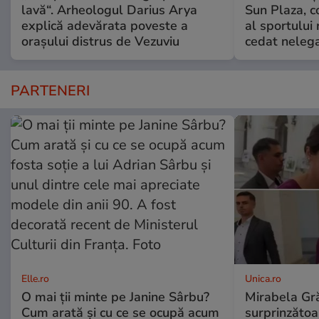
lavă“. Arheologul Darius Arya
Sun Plaza, c
explică adevărata poveste a
al sportului
orașului distrus de Vezuviu
cedat nelega
PARTENERI
Elle.ro
Unica.ro
O mai ții minte pe Janine Sârbu?
Mirabela Gră
Cum arată și cu ce se ocupă acum
surprinzătoar