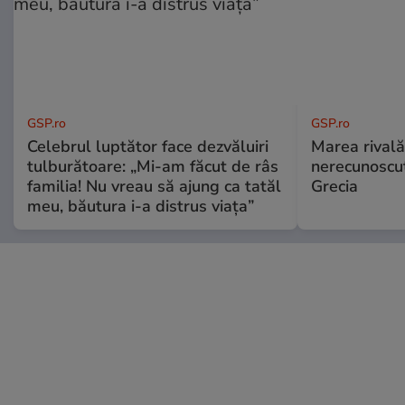
GSP.ro
GSP.ro
Celebrul luptător face dezvăluiri
Marea rivală
tulburătoare: „Mi-am făcut de râs
nerecunoscut
familia! Nu vreau să ajung ca tatăl
Grecia
meu, băutura i-a distrus viața”