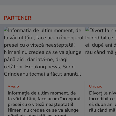
PARTENERI
Viva.ro
Unica.ro
Informația de ultim moment, de
Divorț la nive
la vârful țării, face acum înconjurul
Incredibil ce
presei cu o viteză neașteptată!
ei, după ani 
Nimeni nu credea că se va ajunge
rău când mă
până aici, dar iată-ne, dragi