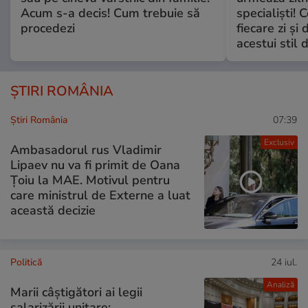
Acum s-a decis! Cum trebuie să
specialiști! 
procedezi
fiecare zi și 
acestui stil 
ȘTIRI ROMÂNIA
Știri România
07:39
Exclusiv
Ambasadorul rus Vladimir
Lipaev nu va fi primit de Oana
Țoiu la MAE. Motivul pentru
care ministrul de Externe a luat
această decizie
Politică
24 iul.
Analiză
Marii câștigători ai legii
salarizării unitare: