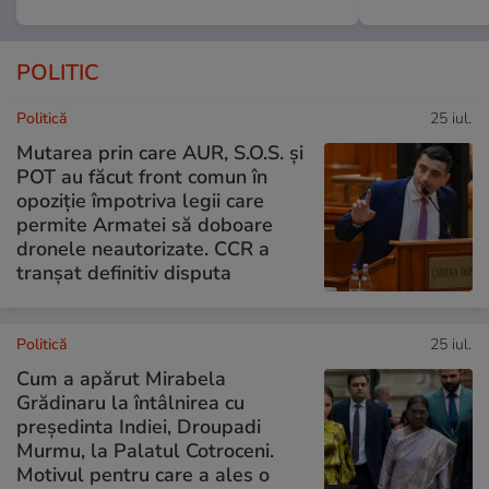
POLITIC
Politică
25 iul.
Mutarea prin care AUR, S.O.S. și
POT au făcut front comun în
opoziție împotriva legii care
permite Armatei să doboare
dronele neautorizate. CCR a
tranșat definitiv disputa
Politică
25 iul.
Cum a apărut Mirabela
Grădinaru la întâlnirea cu
președinta Indiei, Droupadi
Murmu, la Palatul Cotroceni.
Motivul pentru care a ales o