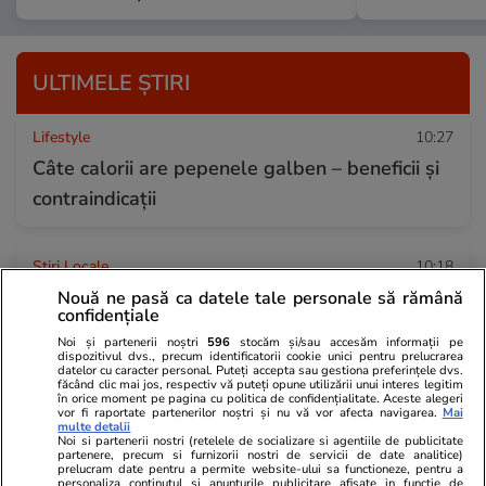
ULTIMELE ȘTIRI
Lifestyle
10:27
Câte calorii are pepenele galben – beneficii și
contraindicații
Știri Locale
10:18
Un bulgar, cu pașaportul expirat, a încercat să
Nouă ne pasă ca datele tale personale să rămână
confidențiale
treacă vama Foeni, din Timiș, cu 20 de euro
Noi și partenerii noștri
596
stocăm și/sau accesăm informații pe
dispozitivul dvs., precum identificatorii cookie unici pentru prelucrarea
datelor cu caracter personal. Puteți accepta sau gestiona preferințele dvs.
făcând clic mai jos, respectiv vă puteți opune utilizării unui interes legitim
Știri România
10:09
în orice moment pe pagina cu politica de confidențialitate. Aceste alegeri
vor fi raportate partenerilor noștri și nu vă vor afecta navigarea.
Mai
Două avioane F-16 au fost ridicate de la sol
multe detalii
Noi si partenerii nostri (retelele de socializare si agentiile de publicitate
după ce a fost detectată o dronă la est de
partenere, precum si furnizorii nostri de servicii de date analitice)
prelucram date pentru a permite website-ului sa functioneze, pentru a
personaliza continutul si anunturile publicitare afisate in functie de