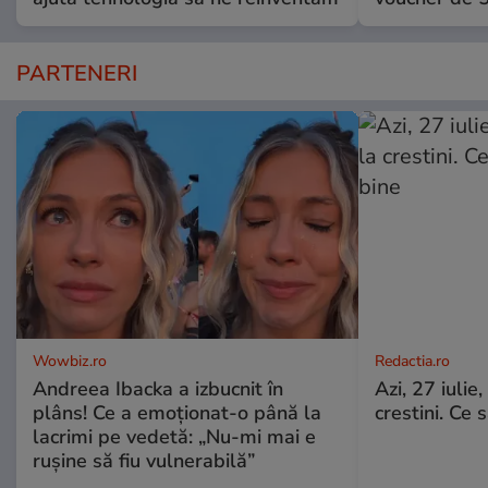
PARTENERI
Wowbiz.ro
Redactia.ro
Andreea Ibacka a izbucnit în
Azi, 27 iuli
plâns! Ce a emoționat-o până la
crestini. Ce s
lacrimi pe vedetă: „Nu-mi mai e
rușine să fiu vulnerabilă”