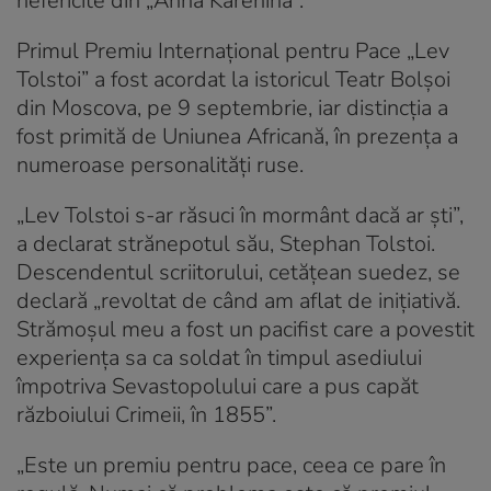
nefericite din „Anna Karenina”.
Primul Premiu Internațional pentru Pace „Lev
Tolstoi” a fost acordat la istoricul Teatr Bolșoi
din Moscova, pe 9 septembrie, iar distincția a
fost primită de Uniunea Africană, în prezența a
numeroase personalități ruse.
„Lev Tolstoi s-ar răsuci în mormânt dacă ar ști”,
a declarat strănepotul său, Stephan Tolstoi.
Descendentul scriitorului, cetățean suedez, se
declară „revoltat de când am aflat de inițiativă.
Strămoșul meu a fost un pacifist care a povestit
experiența sa ca soldat în timpul asediului
împotriva Sevastopolului care a pus capăt
războiului Crimeii, în 1855”.
„Este un premiu pentru pace, ceea ce pare în