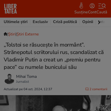
Susține
Cont
Caută
Ultimele știri
Exclusiv
Criză politică
Opinii
Intervi
|
Ştiri
|
Știri Externe
„Tolstoi se răsucește în mormânt”.
Strănepotul scriitorului rus, scandalizat că
Vladimir Putin a creat un „premiu pentru
pace” cu numele bunicului său
Mihai Toma
Jurnalist
Actualizat pe 04 oct. 2024, 12:37
2 comentarii