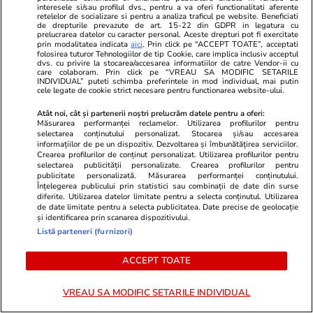
Sulina: A fost emis și un mesaj Ro-Alert
interesele si/sau profilul dvs., pentru a va oferi functionalitati aferente
retelelor de socializare si pentru a analiza traficul pe website. Beneficiati
de drepturile prevazute de art. 15-22 din GDPR in legatura cu
prelucrarea datelor cu caracter personal. Aceste drepturi pot fi exercitate
Stiri Mondene
10:00
prin modalitatea indicata
aici
. Prin click pe “ACCEPT TOATE”, acceptati
folosirea tuturor Tehnologiilor de tip Cookie, care implica inclusiv acceptul
Prima imagine cu Rareș Cojoc și iubita lui,
dvs. cu privire la stocarea/accesarea informatiilor de catre Vendor-ii cu
care colaboram. Prin click pe “VREAU SA MODIFIC SETARILE
Claudia Dumitru. Fotomodelul a publicat
INDIVIDUAL” puteti schimba preferintele in mod individual, mai putin
cele legate de cookie strict necesare pentru functionarea website-ului.
fotografia care le oficializează relația
Atât noi, cât și partenerii noștri prelucrăm datele pentru a oferi:
Măsurarea performanței reclamelor. Utilizarea profilurilor pentru
selectarea conținutului personalizat. Stocarea și/sau accesarea
Citește mai multe
informațiilor de pe un dispozitiv. Dezvoltarea și îmbunătățirea serviciilor.
Crearea profilurilor de conținut personalizat. Utilizarea profilurilor pentru
selectarea publicității personalizate. Crearea profilurilor pentru
publicitate personalizată. Măsurarea performanței conținutului.
Înțelegerea publicului prin statistici sau combinații de date din surse
TRENDING
diferite. Utilizarea datelor limitate pentru a selecta conținutul. Utilizarea
de date limitate pentru a selecta publicitatea. Date precise de geolocație
și identificarea prin scanarea dispozitivului.
Horoscop
26 iul.
Listă parteneri (furnizori)
Horoscop 27 iulie 2026. Balanțele vor simți
ACCEPT TOATE
nevoia să scoată la lumină talente și înzestrări
pe care le folosesc rar sau deloc
VREAU SA MODIFIC SETARILE INDIVIDUAL