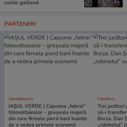
rochie galbenă
PARTENERI
ZiaruldeIasi.ro
Fanatik.ro
IAȘUL VERDE | Capcana „febrei”
Trei jucători
fotovoltaicelor – greșeala majoră
să-i transfe
din care firmele pierd bani înainte
Borza. Dan 
de a vedea primele economii
„robinetul” c