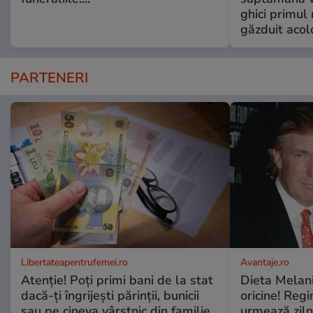
ghici primul 
găzduit acol
PARTENERI
Libertateapentrufemei.ro
Avantaje.ro
Atenție! Poți primi bani de la stat
Dieta Melan
dacă-ți îngrijești părinții, bunicii
oricine! Regi
sau pe cineva vârstnic din familie.
urmează zilni