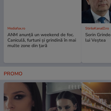
Mediafax.ro
StirileKanalD.ro
ANM anunță un weekend de foc.
Sorin Grinde
Caniculă, furtuni și grindină în mai
lui Veștea
multe zone din țară
PROMO