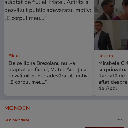
Elle.ro
Unica.ro
De ce Ilona Brezoianu nu l-a
Mirabela Gră
alăptat pe fiul ei, Matei. Actrița a
surprinzătoar
dezvăluit public adevăratul motiv:
flancată de 
„E corpul meu..."
aflat despre
de Apel
MONDEN
Stiri Mondene
17:59