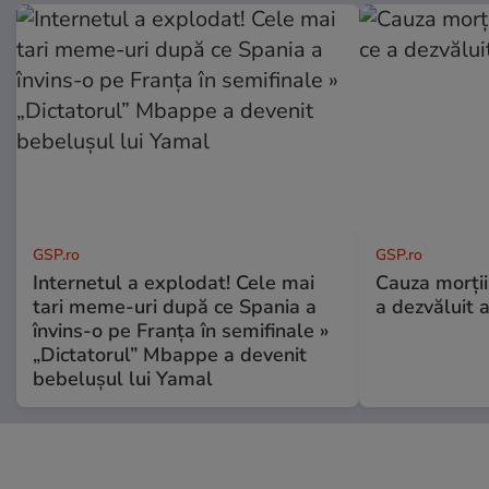
GSP.ro
GSP.ro
Internetul a explodat! Cele mai
Cauza morții
tari meme-uri după ce Spania a
a dezvăluit 
învins-o pe Franța în semifinale »
„Dictatorul” Mbappe a devenit
bebelușul lui Yamal