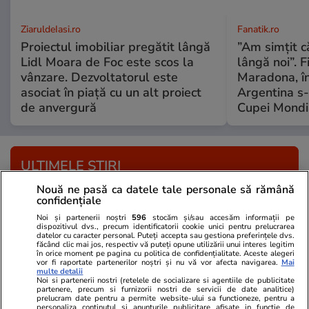
ZiaruldeIasi.ro
Fanatik.ro
Proiectul imobiliar pregătit lângă
”Am simțit că
Lidl Moara de Foc este scos la
lângă noi”. F
vânzare. Dezvoltatorul este
Maradona, în
asociat în piață cu un alt proiect
Argentina s-a
de anvergură
Cupei Mondi
ULTIMELE ȘTIRI
Nouă ne pasă ca datele tale personale să rămână
confidențiale
Infrastructura
23:21
Cât de utile sunt barierele de retenție de pe
Noi și partenerii noștri
596
stocăm și/sau accesăm informații pe
dispozitivul dvs., precum identificatorii cookie unici pentru prelucrarea
datelor cu caracter personal. Puteți accepta sau gestiona preferințele dvs.
DN 7: Fără restricții de trafic pe Valea Oltului
făcând clic mai jos, respectiv vă puteți opune utilizării unui interes legitim
în orice moment pe pagina cu politica de confidențialitate. Aceste alegeri
în luna august
vor fi raportate partenerilor noștri și nu vă vor afecta navigarea.
Mai
multe detalii
Noi si partenerii nostri (retelele de socializare si agentiile de publicitate
partenere, precum si furnizorii nostri de servicii de date analitice)
prelucram date pentru a permite website-ului sa functioneze, pentru a
Știri Externe
23:07
personaliza continutul si anunturile publicitare afisate in functie de