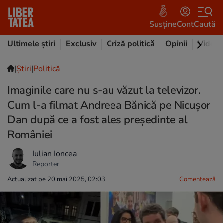
Susține
Cont
Caută
Ultimele știri
Exclusiv
Criză politică
Opinii
Video
|
Ştiri
|
Politică
Imaginile care nu s-au văzut la televizor.
Cum l-a filmat Andreea Bănică pe Nicușor
Dan după ce a fost ales președinte al
României
Iulian Ioncea
Reporter
Actualizat pe 20 mai 2025, 02:03
Comentează