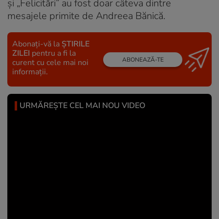
și „Felicitări” au fost doar câteva dintre
mesajele primite de Andreea Bănică.
Abonați-vă la
ȘTIRILE
ZILEI
pentru a fi la
ABONEAZĂ-TE
curent cu cele mai noi
informații.
URMĂREȘTE CEL MAI NOU VIDEO