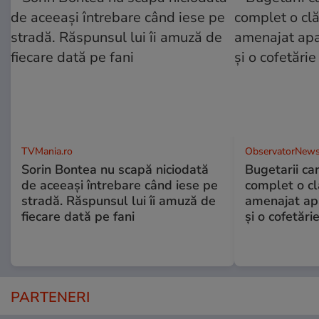
TVMania.ro
ObservatorNews
Sorin Bontea nu scapă niciodată
Bugetarii ca
de aceeași întrebare când iese pe
complet o clă
stradă. Răspunsul lui îi amuză de
amenajat ap
fiecare dată pe fani
și o cofetări
PARTENERI