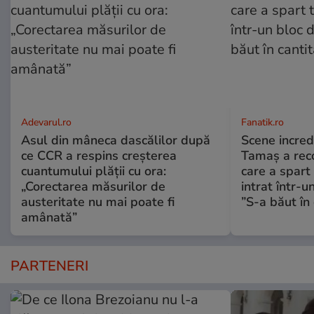
Adevarul.ro
Fanatik.ro
Asul din mâneca dascălilor după
Scene incred
ce CCR a respins creșterea
Tamaș a reco
cuantumului plății cu ora:
care a spart
„Corectarea măsurilor de
intrat într-u
austeritate nu mai poate fi
”S-a băut în 
amânată”
PARTENERI