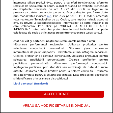
interesele si/sau profilul dvs., pentru a va oferi functionalitati aferente
Donald Trump trimite forțe noi în Orientul
retelelor de socializare si pentru a analiza traficul pe website. Beneficiati
de drepturile prevazute de art. 15-22 din GDPR in legatura cu
Mijlociu pentru extinderea operațiunii militare.
prelucrarea datelor cu caracter personal. Aceste drepturi pot fi exercitate
prin modalitatea indicata
aici
. Prin click pe “ACCEPT TOATE”, acceptati
Iranul amenință cu o ofensivă „totală, fără
folosirea tuturor Tehnologiilor de tip Cookie, care implica inclusiv acceptul
dvs. cu privire la stocarea/accesarea informatiilor de catre Vendor-ii cu
granițe sigure”
care colaboram. Prin click pe “VREAU SA MODIFIC SETARILE
INDIVIDUAL” puteti schimba preferintele in mod individual, mai putin
cele legate de cookie strict necesare pentru functionarea website-ului.
Politică
22:46
Atât noi, cât și partenerii noștri prelucrăm datele pentru a oferi:
Măsurarea performanței reclamelor. Utilizarea profilurilor pentru
Nicușor Dan îi atacă pe politicienii care vor
selectarea conținutului personalizat. Stocarea și/sau accesarea
informațiilor de pe un dispozitiv. Dezvoltarea și îmbunătățirea serviciilor.
alegeri anticipate: „Un semn de imaturitate
Crearea profilurilor de conținut personalizat. Utilizarea profilurilor pentru
selectarea publicității personalizate. Crearea profilurilor pentru
politică”
publicitate personalizată. Măsurarea performanței conținutului.
Înțelegerea publicului prin statistici sau combinații de date din surse
diferite. Utilizarea datelor limitate pentru a selecta conținutul. Utilizarea
de date limitate pentru a selecta publicitatea. Date precise de geolocație
Știri Externe
22:41
și identificarea prin scanarea dispozitivului.
Listă parteneri (furnizori)
Un fost blogger pro-Kremlin care a spus
despre Putin că este „criminal, hoț și
ACCEPT TOATE
complexat” a fost arestat și riscă ani grei de
VREAU SA MODIFIC SETARILE INDIVIDUAL
închisoare