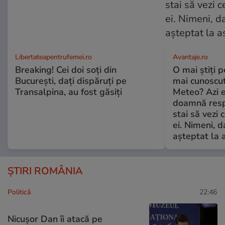
Libertateapentrufemei.ro
Avantaje.ro
Breaking! Cei doi soți din
O mai știți 
București, dați dispăruți pe
mai cunoscu
Transalpina, au fost găsiți
Meteo? Azi e
doamnă respe
stai să vezi 
ei. Nimeni, d
așteptat la 
ȘTIRI ROMÂNIA
Politică
22:46
Nicușor Dan îi atacă pe