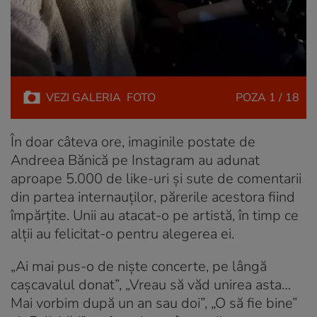
VEZI
GALERIA
FOTO
POZA
1 / 18
În doar câteva ore, imaginile postate de
Andreea Bănică pe Instagram au adunat
aproape 5.000 de like-uri și sute de comentarii
din partea internauților, părerile acestora fiind
împărțite. Unii au atacat-o pe artistă, în timp ce
alții au felicitat-o pentru alegerea ei.
„Ai mai pus-o de niște concerte, pe lângă
cașcavalul donat”, „Vreau să văd unirea asta…
Mai vorbim după un an sau doi”, „O să fie bine”