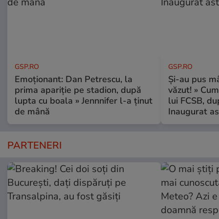
GSP.RO
GSP.RO
Emoționant: Dan Petrescu, la
Și-au pus mâ
prima apariție pe stadion, după
văzut! » Cum
lupta cu boala » Jennnifer l-a ținut
lui FCSB, du
de mână
Inaugurat as
PARTENERI