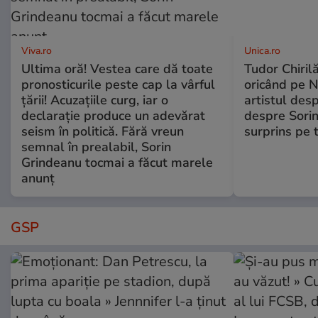
Viva.ro
Unica.ro
Ultima oră! Vestea care dă toate
Tudor Chiril
pronosticurile peste cap la vârful
oricând pe N
țării! Acuzațiile curg, iar o
artistul desp
declarație produce un adevărat
despre Sorin
seism în politică. Fără vreun
surprins pe 
semnal în prealabil, Sorin
Grindeanu tocmai a făcut marele
anunț
GSP