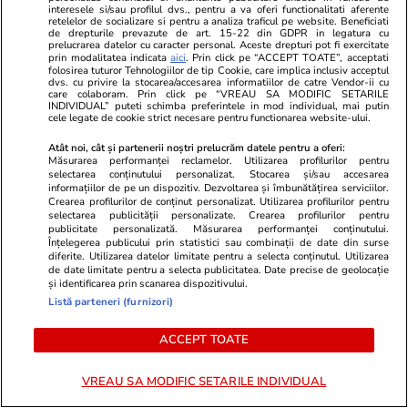
interesele si/sau profilul dvs., pentru a va oferi functionalitati aferente
retelelor de socializare si pentru a analiza traficul pe website. Beneficiati
de drepturile prevazute de art. 15-22 din GDPR in legatura cu
prelucrarea datelor cu caracter personal. Aceste drepturi pot fi exercitate
prin modalitatea indicata
aici
. Prin click pe “ACCEPT TOATE”, acceptati
folosirea tuturor Tehnologiilor de tip Cookie, care implica inclusiv acceptul
dvs. cu privire la stocarea/accesarea informatiilor de catre Vendor-ii cu
care colaboram. Prin click pe “VREAU SA MODIFIC SETARILE
INDIVIDUAL” puteti schimba preferintele in mod individual, mai putin
cele legate de cookie strict necesare pentru functionarea website-ului.
Atât noi, cât și partenerii noștri prelucrăm datele pentru a oferi:
Măsurarea performanței reclamelor. Utilizarea profilurilor pentru
selectarea conținutului personalizat. Stocarea și/sau accesarea
informațiilor de pe un dispozitiv. Dezvoltarea și îmbunătățirea serviciilor.
Crearea profilurilor de conținut personalizat. Utilizarea profilurilor pentru
selectarea publicității personalizate. Crearea profilurilor pentru
publicitate personalizată. Măsurarea performanței conținutului.
Lifestyle
28 iul.
Vacanțe și Cultu
Înțelegerea publicului prin statistici sau combinații de date din surse
diferite. Utilizarea datelor limitate pentru a selecta conținutul. Utilizarea
Amendă de 350 de euro pentru
Unde se află
de date limitate pentru a selecta publicitatea. Date precise de geolocație
și identificarea prin scanarea dispozitivului.
șoferii care lasă mașina pornită ca
din lume și 
Listă parteneri (furnizori)
să-și cumpere cafea sau gustări,
la ea: nu are
în Grecia
electricitate
ACCEPT TOATE
VREAU SA MODIFIC SETARILE INDIVIDUAL