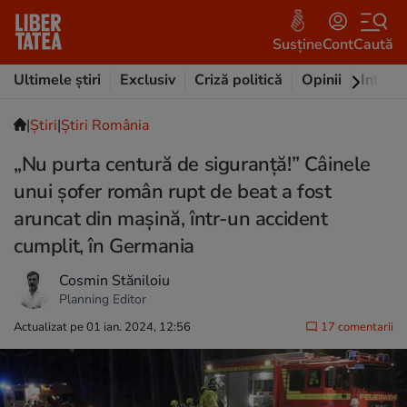
Susține
Cont
Caută
Ultimele știri
Exclusiv
Criză politică
Opinii
Intervi
|
Ştiri
|
Știri România
„Nu purta centură de siguranță!” Câinele
unui șofer român rupt de beat a fost
aruncat din mașină, într-un accident
cumplit, în Germania
Cosmin Stăniloiu
Planning Editor
Actualizat pe 01 ian. 2024, 12:56
17 comentarii