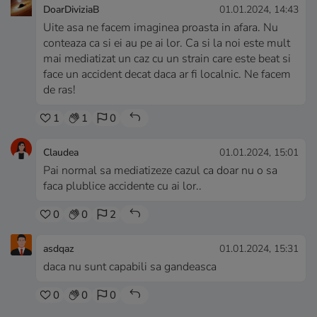
DoarDiviziaB
01.01.2024, 14:43
Uite asa ne facem imaginea proasta in afara. Nu
conteaza ca si ei au pe ai lor. Ca si la noi este mult
mai mediatizat un caz cu un strain care este beat si
face un accident decat daca ar fi localnic. Ne facem
de ras!
1
1
0
Claudea
01.01.2024, 15:01
Pai normal sa mediatizeze cazul ca doar nu o sa
faca plublice accidente cu ai lor..
0
0
2
asdqaz
01.01.2024, 15:31
daca nu sunt capabili sa gandeasca
0
0
0