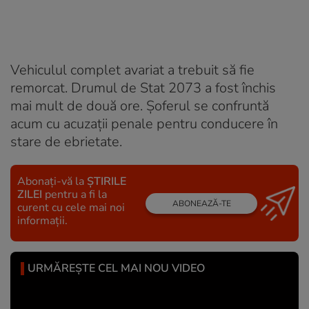
Vehiculul complet avariat a trebuit să fie
remorcat. Drumul de Stat 2073 a fost închis
mai mult de două ore. Șoferul se confruntă
acum cu acuzații penale pentru conducere în
stare de ebrietate.
Abonați-vă la
ȘTIRILE
ZILEI
pentru a fi la
ABONEAZĂ-TE
curent cu cele mai noi
informații.
URMĂREȘTE CEL MAI NOU VIDEO