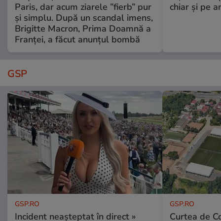
Paris, dar acum ziarele ”fierb” pur
chiar și pe a
și simplu. După un scandal imens,
Brigitte Macron, Prima Doamnă a
Franței, a făcut anunțul bombă
GSP
GSP.RO
GSP.RO
Incident neașteptat în direct »
Curtea de Co