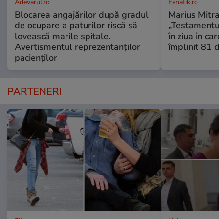
Adevarul.ro
Fanatik.ro
Blocarea angajărilor după gradul
Marius Mitra
de ocupare a paturilor riscă să
„Testamentul
lovească marile spitale.
în ziua în car
Avertismentul reprezentanților
împlinit 81 d
pacienților
PARTENERI