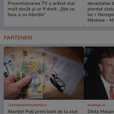
Prezentatoarea TV a arătat mai
devastator 
mult decât și-ar fi dorit: „Știe ce
pierdut stat
face, e cu intenție”
lei + Neregu
Năstase - M
PARTENERI
Libertateapentrufemei.ro
Avantaje.ro
Atenție! Poți primi bani de la stat
Dieta Melan