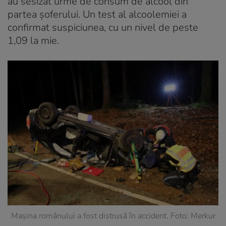
au sesizat urme de consum de alcool din
partea șoferului. Un test al alcoolemiei a
confirmat suspiciunea, cu un nivel de peste
1,09 la mie.
Mașina românului a fost distrusă în accident. Foto: Merkur