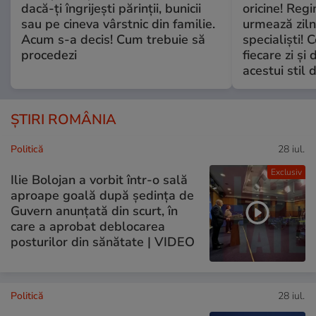
dacă-ți îngrijești părinții, bunicii
oricine! Regi
sau pe cineva vârstnic din familie.
urmează zilni
Acum s-a decis! Cum trebuie să
specialiști! 
procedezi
fiecare zi și 
acestui stil 
ȘTIRI ROMÂNIA
Politică
28 iul.
Exclusiv
Ilie Bolojan a vorbit într-o sală
aproape goală după ședința de
Guvern anunțată din scurt, în
care a aprobat deblocarea
posturilor din sănătate | VIDEO
Politică
28 iul.