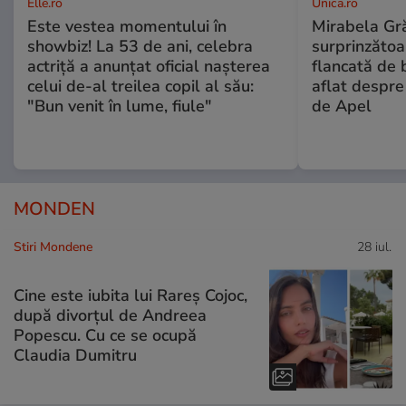
Elle.ro
Unica.ro
Este vestea momentului în
Mirabela Gră
showbiz! La 53 de ani, celebra
surprinzătoar
actriță a anunțat oficial nașterea
flancată de 
celui de-al treilea copil al său:
aflat despre
"Bun venit în lume, fiule"
de Apel
MONDEN
Stiri Mondene
28 iul.
Cine este iubita lui Rareș Cojoc,
după divorțul de Andreea
Popescu. Cu ce se ocupă
Claudia Dumitru