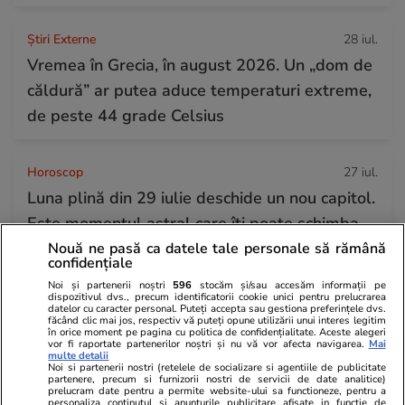
Știri Externe
28 iul.
Vremea în Grecia, în august 2026. Un „dom de
căldură” ar putea aduce temperaturi extreme,
de peste 44 grade Celsius
Horoscop
27 iul.
Luna plină din 29 iulie deschide un nou capitol.
Este momentul astral care îți poate schimba
direcția vieții
Nouă ne pasă ca datele tale personale să rămână
confidențiale
Noi și partenerii noștri
596
stocăm și/sau accesăm informații pe
dispozitivul dvs., precum identificatorii cookie unici pentru prelucrarea
Horoscop
28 iul.
datelor cu caracter personal. Puteți accepta sau gestiona preferințele dvs.
făcând clic mai jos, respectiv vă puteți opune utilizării unui interes legitim
Horoscop 29 iulie 2026. Săgetătorii au șansa
în orice moment pe pagina cu politica de confidențialitate. Aceste alegeri
vor fi raportate partenerilor noștri și nu vă vor afecta navigarea.
Mai
de a descoperi că o anumită doză de
multe detalii
Noi si partenerii nostri (retelele de socializare si agentiile de publicitate
flexibilitate interioară le este de mare folos
partenere, precum si furnizorii nostri de servicii de date analitice)
prelucram date pentru a permite website-ului sa functioneze, pentru a
personaliza continutul si anunturile publicitare afisate in functie de