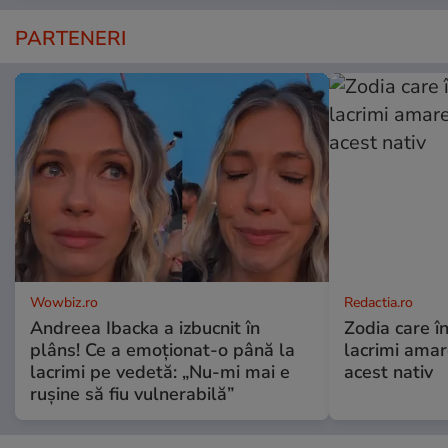
PARTENERI
Wowbiz.ro
Redactia.ro
Andreea Ibacka a izbucnit în
Zodia care în
plâns! Ce a emoționat-o până la
lacrimi ama
lacrimi pe vedetă: „Nu-mi mai e
acest nativ
rușine să fiu vulnerabilă”