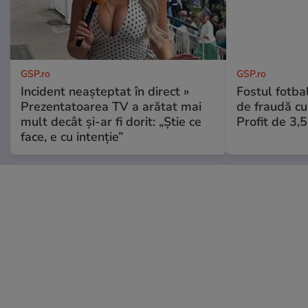
GSP.ro
GSP.ro
Incident neașteptat în direct »
Fostul fotba
Prezentatoarea TV a arătat mai
de fraudă cu 
mult decât și-ar fi dorit: „Știe ce
Profit de 3,
face, e cu intenție”