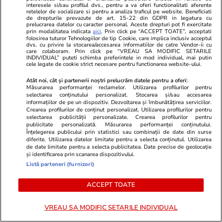
interesele si/sau profilul dvs., pentru a va oferi functionalitati aferente
retelelor de socializare si pentru a analiza traficul pe website. Beneficiati
de drepturile prevazute de art. 15-22 din GDPR in legatura cu
Horoscop
30 iul.
prelucrarea datelor cu caracter personal. Aceste drepturi pot fi exercitate
Horoscop 31 iulie 2026. Scorpionii au șansa de
prin modalitatea indicata
aici
. Prin click pe “ACCEPT TOATE”, acceptati
folosirea tuturor Tehnologiilor de tip Cookie, care implica inclusiv acceptul
dvs. cu privire la stocarea/accesarea informatiilor de catre Vendor-ii cu
a privi dincolo de aparențe și de a evalua
care colaboram. Prin click pe “VREAU SA MODIFIC SETARILE
INDIVIDUAL” puteti schimba preferintele in mod individual, mai putin
corect comportamentul și deciziile unor
cele legate de cookie strict necesare pentru functionarea website-ului.
apropiați
Atât noi, cât și partenerii noștri prelucrăm datele pentru a oferi:
Măsurarea performanței reclamelor. Utilizarea profilurilor pentru
selectarea conținutului personalizat. Stocarea și/sau accesarea
informațiilor de pe un dispozitiv. Dezvoltarea și îmbunătățirea serviciilor.
Crearea profilurilor de conținut personalizat. Utilizarea profilurilor pentru
selectarea publicității personalizate. Crearea profilurilor pentru
publicitate personalizată. Măsurarea performanței conținutului.
Înțelegerea publicului prin statistici sau combinații de date din surse
diferite. Utilizarea datelor limitate pentru a selecta conținutul. Utilizarea
de date limitate pentru a selecta publicitatea. Date precise de geolocație
și identificarea prin scanarea dispozitivului.
Listă parteneri (furnizori)
ACCEPT TOATE
VREAU SA MODIFIC SETARILE INDIVIDUAL
Lifestyle
30 iul.
Lifestyle