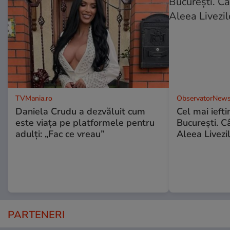
TVMania.ro
ObservatorNews
Daniela Crudu a dezvăluit cum
Cel mai ieft
este viața pe platformele pentru
Bucureşti. C
adulți: „Fac ce vreau”
Aleea Livezil
PARTENERI