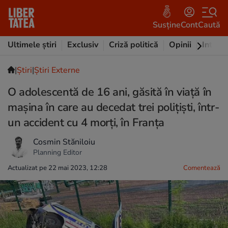
Susține
Cont
Caută
Ultimele știri
Exclusiv
Criză politică
Opinii
Intervi
|
Ştiri
|
Știri Externe
O adolescentă de 16 ani, găsită în viață în
mașina în care au decedat trei polițiști, într-
un accident cu 4 morți, în Franța
Cosmin Stăniloiu
Planning Editor
Actualizat pe 22 mai 2023, 12:28
Comentează