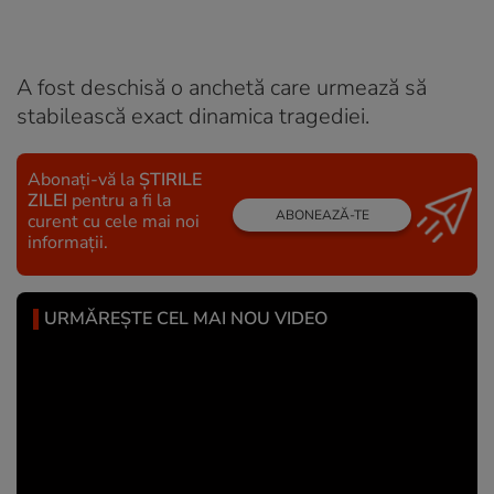
A fost deschisă o anchetă care urmează să
stabilească exact dinamica tragediei.
Abonați-vă la
ȘTIRILE
ZILEI
pentru a fi la
ABONEAZĂ-TE
curent cu cele mai noi
informații.
URMĂREȘTE CEL MAI NOU VIDEO