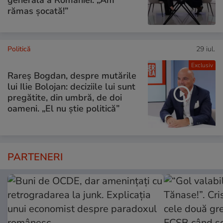
generală a României: „Am
rămas șocată!”
Politică
29 iul.
Exclusiv
Rareș Bogdan, despre mutările
lui Ilie Bolojan: deciziile lui sunt
pregătite, din umbră, de doi
oameni. „El nu știe politică”
PARTENERI