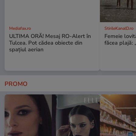
Mediafax.ro
StirileKanalD.ro
ULTIMA ORĂ! Mesaj RO-Alert în
Femeie lovit
Tulcea. Pot cădea obiecte din
făcea plajă: „
spațiul aerian
PROMO