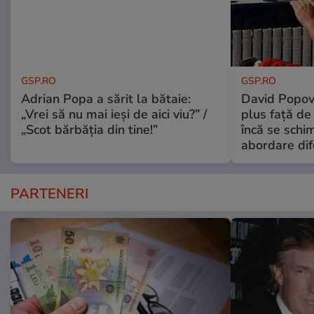
GSP.RO
GSP.RO
Adrian Popa a sărit la bătaie:
David Popovi
„Vrei să nu mai ieși de aici viu?” /
plus față de
„Scot bărbăția din tine!”
încă se schi
abordare dif
PARTENERI