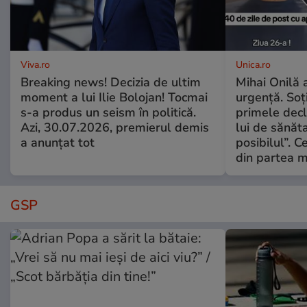
Viva.ro
Unica.ro
Breaking news! Decizia de ultim
Mihai Onilă 
moment a lui Ilie Bolojan! Tocmai
urgență. Soți
s-a produs un seism în politică.
primele decl
Azi, 30.07.2026, premierul demis
lui de sănăta
a anunțat tot
posibilul”. C
din partea m
GSP