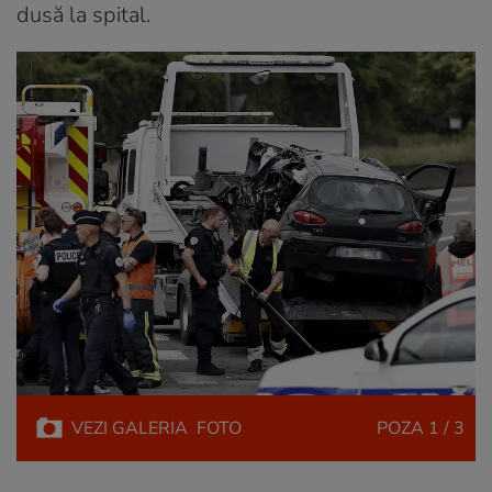
dusă la spital.
VEZI
GALERIA
FOTO
POZA
1 / 3