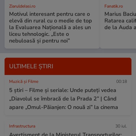
ZiaruldeIasi.ro
Fanatik.ro
Motivul interesant pentru care o
Marius Baciu
elevă din rural cu o medie de top
Ratarea califi
la Evaluarea Națională a ales un
de la Auda a
liceu tehnologic. „Este o
nebuloasă și pentru noi”
ULTIMELE ȘTIRI
Muzică și Filme
00:18
5 știri – Filme și seriale: Unde puteţi vedea
„Diavolul se îmbracă de la Prada 2” | Când
apare „Omul-Păianjen: O nouă zi” la cinema
Infrastructura
30 iul.
Avertisment de la Ministerul Transporturilor: