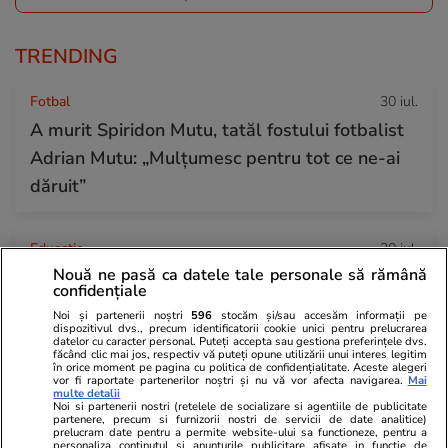
TRENDING
Fotbal
30 iul.
A murit Spiridon Mutu, tatăl fostului fotbalist
Adrian Mutu: „Mulțumesc pentru tot ce ne-ai
dăruit”
Educație
30 iul.
Nouă ne pasă ca datele tale personale să rămână
Când începe şcoala în septembrie – structura
confidențiale
anului şcolar 2026-2027
Noi și partenerii noștri
596
stocăm și/sau accesăm informații pe
dispozitivul dvs., precum identificatorii cookie unici pentru prelucrarea
datelor cu caracter personal. Puteți accepta sau gestiona preferințele dvs.
făcând clic mai jos, respectiv vă puteți opune utilizării unui interes legitim
Știri România
30 iul.
în orice moment pe pagina cu politica de confidențialitate. Aceste alegeri
vor fi raportate partenerilor noștri și nu vă vor afecta navigarea.
Mai
Rezultatele loto din 30 iulie 2026. Numerele
multe detalii
Noi si partenerii nostri (retelele de socializare si agentiile de publicitate
partenere, precum si furnizorii nostri de servicii de date analitice)
câștigătoare extrase joi
prelucram date pentru a permite website-ului sa functioneze, pentru a
personaliza continutul si anunturile publicitare afisate in functie de