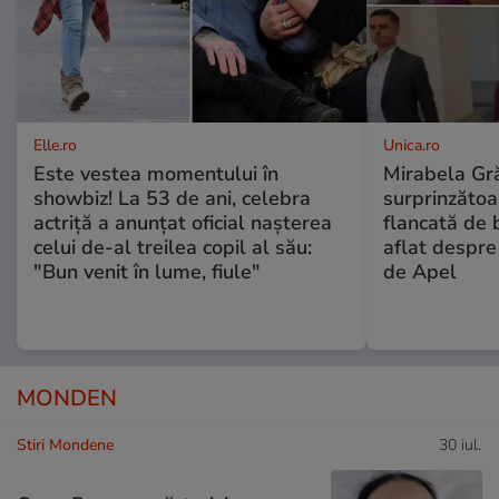
Elle.ro
Unica.ro
Este vestea momentului în
Mirabela Gră
showbiz! La 53 de ani, celebra
surprinzătoar
actriță a anunțat oficial nașterea
flancată de 
celui de-al treilea copil al său:
aflat despre
"Bun venit în lume, fiule"
de Apel
MONDEN
Stiri Mondene
30 iul.