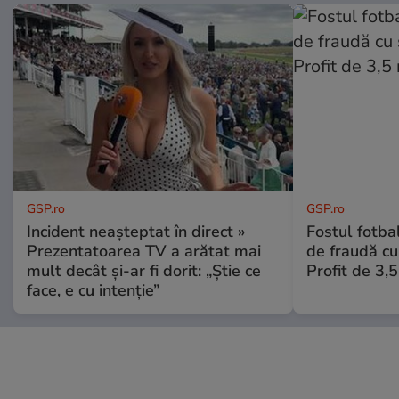
GSP.ro
GSP.ro
Incident neașteptat în direct »
Fostul fotba
Prezentatoarea TV a arătat mai
de fraudă cu 
mult decât și-ar fi dorit: „Știe ce
Profit de 3,
face, e cu intenție”