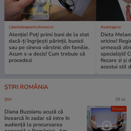
Libertateapentrufemei.ro
Avantaje.ro
Atenție! Poți primi bani de la stat
Dieta Melan
dacă-ți îngrijești părinții, bunicii
oricine! Regi
sau pe cineva vârstnic din familie.
urmează zilni
Acum s-a decis! Cum trebuie să
specialiști! 
procedezi
fiecare zi și 
acestui stil 
ȘTIRI ROMÂNIA
Ştiri
29 iul.
Exclusiv
Diana Buzoianu acuză că
încearcă în zadar să intre în
audiență la procuroarea