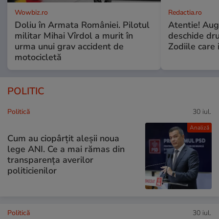
Wowbiz.ro
Redactia.ro
Doliu în Armata României. Pilotul
Atentie! Augu
militar Mihai Vîrdol a murit în
deschide dr
urma unui grav accident de
Zodiile care 
motocicletă
POLITIC
Politică
30 iul.
Analiză
Cum au ciopârțit aleșii noua
lege ANI. Ce a mai rămas din
transparența averilor
politicienilor
Politică
30 iul.