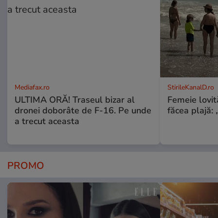
Mediafax.ro
StirileKanalD.ro
ULTIMA ORĂ! Traseul bizar al
Femeie lovit
dronei doborâte de F-16. Pe unde
făcea plajă: „
a trecut aceasta
PROMO