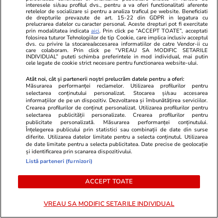
Ce este batch cooking și cum îți
interesele si/sau profilul dvs., pentru a va oferi functionalitati aferente
retelelor de socializare si pentru a analiza traficul pe website. Beneficiati
poate simplifica mesele
de drepturile prevazute de art. 15-22 din GDPR in legatura cu
prelucrarea datelor cu caracter personal. Aceste drepturi pot fi exercitate
săptămânale
prin modalitatea indicata
aici
. Prin click pe “ACCEPT TOATE”, acceptati
folosirea tuturor Tehnologiilor de tip Cookie, care implica inclusiv acceptul
dvs. cu privire la stocarea/accesarea informatiilor de catre Vendor-ii cu
care colaboram. Prin click pe “VREAU SA MODIFIC SETARILE
INDIVIDUAL” puteti schimba preferintele in mod individual, mai putin
cele legate de cookie strict necesare pentru functionarea website-ului.
Lifestyle
20 iul.
Atât noi, cât și partenerii noștri prelucrăm datele pentru a oferi:
Măsurarea performanței reclamelor. Utilizarea profilurilor pentru
selectarea conținutului personalizat. Stocarea și/sau accesarea
informațiilor de pe un dispozitiv. Dezvoltarea și îmbunătățirea serviciilor.
Crearea profilurilor de conținut personalizat. Utilizarea profilurilor pentru
Ce este agar-agar și cum se
selectarea publicității personalizate. Crearea profilurilor pentru
publicitate personalizată. Măsurarea performanței conținutului.
utilizează
Înțelegerea publicului prin statistici sau combinații de date din surse
diferite. Utilizarea datelor limitate pentru a selecta conținutul. Utilizarea
de date limitate pentru a selecta publicitatea. Date precise de geolocație
și identificarea prin scanarea dispozitivului.
Listă parteneri (furnizori)
Știri România
07:00
ACCEPT TOATE
„Rechinul”, la un pas de
VREAU SA MODIFIC SETARILE INDIVIDUAL
prescripție. Ce au cerut la