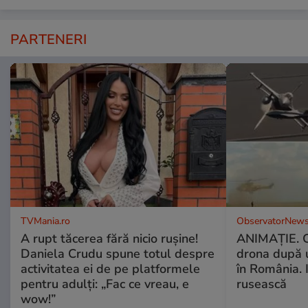
PARTENERI
TVMania.ro
ObservatorNews
A rupt tăcerea fără nicio rușine!
ANIMAŢIE. C
Daniela Crudu spune totul despre
drona după 
activitatea ei de pe platformele
în România. In
pentru adulți: „Fac ce vreau, e
rusească
wow!”