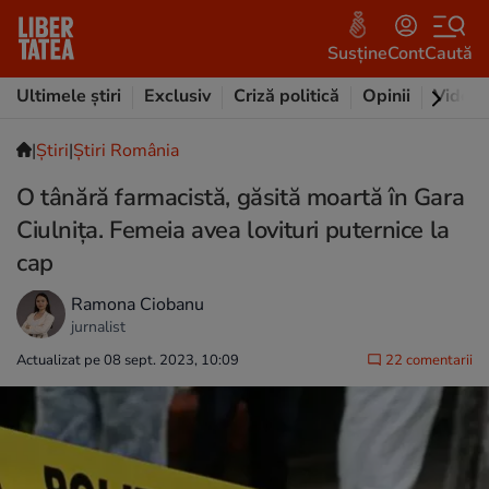
Susține
Cont
Caută
Ultimele știri
Exclusiv
Criză politică
Opinii
Video
|
Ştiri
|
Știri România
O tânără farmacistă, găsită moartă în Gara
Ciulnița. Femeia avea lovituri puternice la
cap
Ramona Ciobanu
jurnalist
Actualizat pe 08 sept. 2023, 10:09
22 comentarii