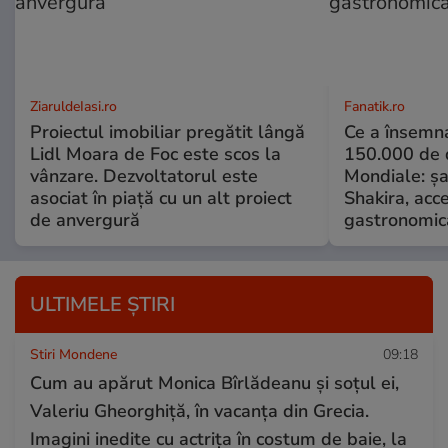
ZiaruldeIasi.ro
Fanatik.ro
Proiectul imobiliar pregătit lângă
Ce a însemna
Lidl Moara de Foc este scos la
150.000 de d
vânzare. Dezvoltatorul este
Mondiale: șa
asociat în piață cu un alt proiect
Shakira, acce
de anvergură
gastronomică
ULTIMELE ȘTIRI
Stiri Mondene
09:18
Cum au apărut Monica Bîrlădeanu și soțul ei,
Valeriu Gheorghiță, în vacanța din Grecia.
Imagini inedite cu actrița în costum de baie, la