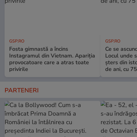
GSP.RO
GSP.RO
Fosta gimnastă a încins
Ce se ascund
Instagramul din Vietnam. Apariția
Locul unde s-
provocatoare care a atras toate
șters din ist
privirile
de ani, cu 7
PARTENERI