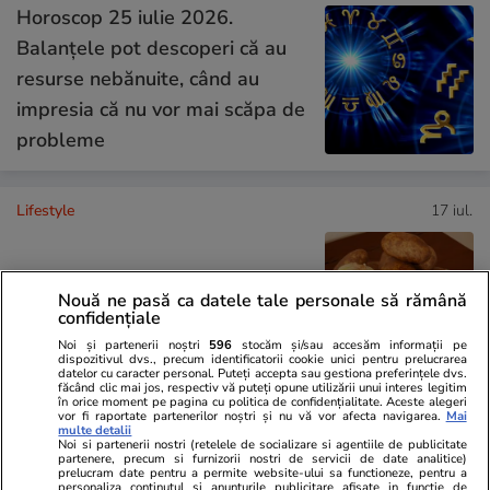
Horoscop 25 iulie 2026.
Balanțele pot descoperi că au
resurse nebănuite, când au
impresia că nu vor mai scăpa de
probleme
Lifestyle
17 iul.
De ce să nu păstrezi cartofii
Nouă ne pasă ca datele tale personale să rămână
confidențiale
lângă ceapă
Noi și partenerii noștri
596
stocăm și/sau accesăm informații pe
dispozitivul dvs., precum identificatorii cookie unici pentru prelucrarea
datelor cu caracter personal. Puteți accepta sau gestiona preferințele dvs.
făcând clic mai jos, respectiv vă puteți opune utilizării unui interes legitim
în orice moment pe pagina cu politica de confidențialitate. Aceste alegeri
vor fi raportate partenerilor noștri și nu vă vor afecta navigarea.
Mai
multe detalii
Lifestyle
20 iul.
Noi si partenerii nostri (retelele de socializare si agentiile de publicitate
partenere, precum si furnizorii nostri de servicii de date analitice)
prelucram date pentru a permite website-ului sa functioneze, pentru a
personaliza continutul si anunturile publicitare afisate in functie de