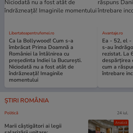
Libertateapentrufemei.ro
Avantaje.ro
Ca la Bollywood! Cum s-a
Ea - 52, el 
îmbrăcat Prima Doamnă a
s-au îndrăgos
României la întâlnirea cu
rezistat. La 
președinta Indiei la București.
despărțirea 
Niciodată nu a fost atât de
cum a răspu
îndrăzneață! Imaginile
întrebare i
momentului
ȘTIRI ROMÂNIA
Politică
24 iul.
Analiză
Marii câștigători ai legii
salarizării unitare: