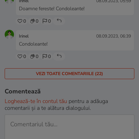
Irinel
08.09.2023, 05:59
Doamne fereste! Condoleante!
0
0
0
Irinel
08.09.2023, 06:39
Condoleante!
0
0
0
VEZI TOATE COMENTARIILE (22)
Comentează
Loghează-te în contul tău
pentru a adăuga
comentarii și a te alătura dialogului.