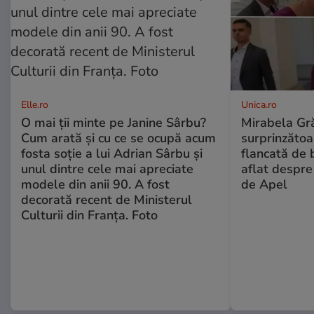
Elle.ro
Unica.ro
O mai ții minte pe Janine Sârbu?
Mirabela Gră
Cum arată și cu ce se ocupă acum
surprinzătoar
fosta soție a lui Adrian Sârbu și
flancată de 
unul dintre cele mai apreciate
aflat despre
modele din anii 90. A fost
de Apel
decorată recent de Ministerul
Culturii din Franța. Foto