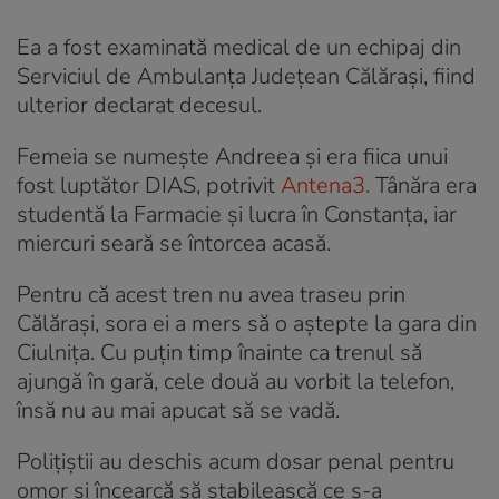
Ea a fost examinată medical de un echipaj din
Serviciul de Ambulanţa Judeţean Călăraşi, fiind
ulterior declarat decesul.
Femeia se numește Andreea și era fiica unui
fost luptător DIAS, potrivit
Antena3.
Tânăra era
studentă la Farmacie și lucra în Constanța, iar
miercuri seară se întorcea acasă.
Pentru că acest tren nu avea traseu prin
Călărași, sora ei a mers să o aștepte la gara din
Ciulnița. Cu puțin timp înainte ca trenul să
ajungă în gară, cele două au vorbit la telefon,
însă nu au mai apucat să se vadă.
Poliţiştii au deschis acum dosar penal pentru
omor şi încearcă să stabilească ce s-a