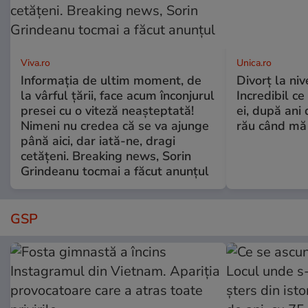
Viva.ro
Unica.ro
Informația de ultim moment, de
Divorț la nive
la vârful țării, face acum înconjurul
Incredibil ce
presei cu o viteză neașteptată!
ei, după ani 
Nimeni nu credea că se va ajunge
rău când mă
până aici, dar iată-ne, dragi
cetățeni. Breaking news, Sorin
Grindeanu tocmai a făcut anunțul
GSP