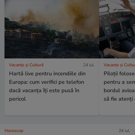
Vacanțe și Cultură
24 iul.
Vacanțe și Cultu
Hartă live pentru incendiile din
Piloții folos
Europa: cum verifici pe telefon
pentru a se
dacă vacanța îți este pusă în
bordul avioa
pericol
să fie atenți 
Horoscop
24 iul.