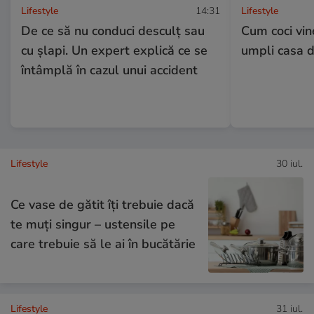
Lifestyle
14:31
Lifestyle
De ce să nu conduci desculț sau
Cum coci vine
cu șlapi. Un expert explică ce se
umpli casa 
întâmplă în cazul unui accident
Lifestyle
30 iul.
Ce vase de gătit îți trebuie dacă
te muți singur – ustensile pe
care trebuie să le ai în bucătărie
Lifestyle
31 iul.