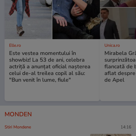
Elle.ro
Unica.ro
Este vestea momentului în
Mirabela Gră
showbiz! La 53 de ani, celebra
surprinzătoar
actriță a anunțat oficial nașterea
flancată de 
celui de-al treilea copil al său:
aflat despre
"Bun venit în lume, fiule"
de Apel
MONDEN
Stiri Mondene
14:16