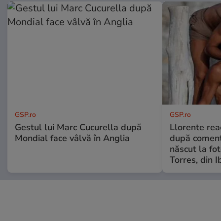
GSP.ro
GSP.ro
Gestul lui Marc Cucurella după
Llorente rea
Mondial face vâlvă în Anglia
după comenta
născut la fot
Torres, din I