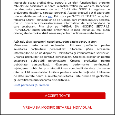
Autostrada Soarelui, înainte și
interesele si/sau profilul dvs., pentru a va oferi functionalitati aferente
retelelor de socializare si pentru a analiza traficul pe website. Beneficiati
după stația de taxare Fetești
de drepturile prevazute de art. 15-22 din GDPR in legatura cu
prelucrarea datelor cu caracter personal. Aceste drepturi pot fi exercitate
prin modalitatea indicata
aici
. Prin click pe “ACCEPT TOATE”, acceptati
folosirea tuturor Tehnologiilor de tip Cookie, care implica inclusiv acceptul
dvs. cu privire la stocarea/accesarea informatiilor de catre Vendor-ii cu
care colaboram. Prin click pe “VREAU SA MODIFIC SETARILE
INDIVIDUAL” puteti schimba preferintele in mod individual, mai putin
cele legate de cookie strict necesare pentru functionarea website-ului.
Știri România
13:25
Două mașini s-au ciocnit și au
Atât noi, cât și partenerii noștri prelucrăm datele pentru a oferi:
Măsurarea performanței reclamelor. Utilizarea profilurilor pentru
fost proiectate în șanț în urma
selectarea conținutului personalizat. Stocarea și/sau accesarea
informațiilor de pe un dispozitiv. Dezvoltarea și îmbunătățirea serviciilor.
unui grav accident pe DN1A.
Crearea profilurilor de conținut personalizat. Utilizarea profilurilor pentru
selectarea publicității personalizate. Crearea profilurilor pentru
Traficul este blocat la Boldești-
publicitate personalizată. Măsurarea performanței conținutului.
Înțelegerea publicului prin statistici sau combinații de date din surse
Scăeni
diferite. Utilizarea datelor limitate pentru a selecta conținutul. Utilizarea
de date limitate pentru a selecta publicitatea. Date precise de geolocație
și identificarea prin scanarea dispozitivului.
Listă parteneri (furnizori)
Știri România
13:00
Reportaj
ACCEPT TOATE
Toată lumea se oprește la
această tarabă cu roșii din Piața
VREAU SA MODIFIC SETARILE INDIVIDUAL
Obor. Cât costă kilogramul de