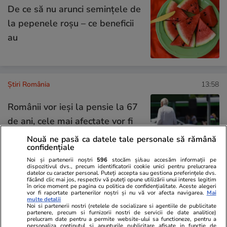
De ce să nu arunci semințele de
la pepenele roșu – ce beneficii
au
Știri România
13:58
Românii vor ieși la pensie la 67
de ani, cele mai afectate vor fi
femeile: când se schimbă
Nouă ne pasă ca datele tale personale să rămână
confidențiale
radical legea
Noi și partenerii noștri
596
stocăm și/sau accesăm informații pe
dispozitivul dvs., precum identificatorii cookie unici pentru prelucrarea
datelor cu caracter personal. Puteți accepta sau gestiona preferințele dvs.
făcând clic mai jos, respectiv vă puteți opune utilizării unui interes legitim
în orice moment pe pagina cu politica de confidențialitate. Aceste alegeri
Știri România
13:49
vor fi raportate partenerilor noștri și nu vă vor afecta navigarea.
Mai
multe detalii
Noi si partenerii nostri (retelele de socializare si agentiile de publicitate
partenere, precum si furnizorii nostri de servicii de date analitice)
Se circulă bară la bară pe
prelucram date pentru a permite website-ului sa functioneze, pentru a
personaliza continutul si anunturile publicitare afisate in functie de