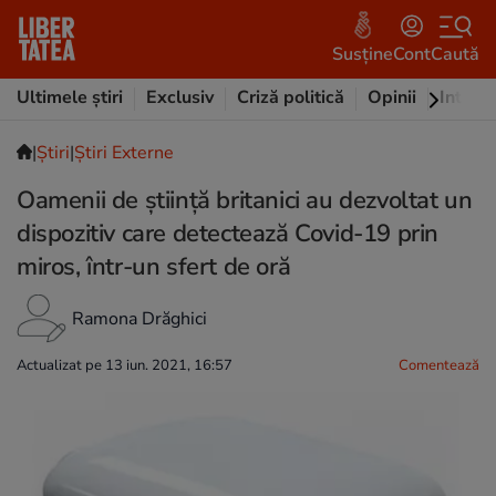
Susține
Cont
Caută
Ultimele știri
Exclusiv
Criză politică
Opinii
Intervi
|
Ştiri
|
Știri Externe
Oamenii de știință britanici au dezvoltat un
dispozitiv care detectează Covid-19 prin
miros, într-un sfert de oră
Ramona Drăghici
Actualizat pe 13 iun. 2021, 16:57
Comentează