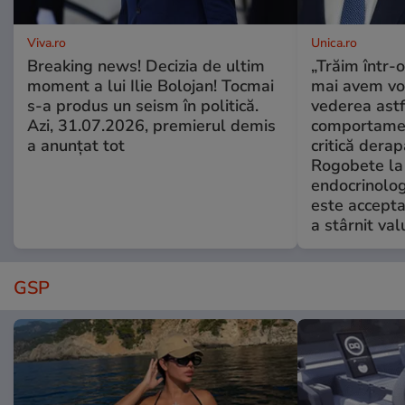
Viva.ro
Unica.ro
Breaking news! Decizia de ultim
„Trăim într-
moment a lui Ilie Bolojan! Tocmai
mai avem vo
s-a produs un seism în politică.
vederea astf
Azi, 31.07.2026, premierul demis
comportamen
a anunțat tot
critică derap
Rogobete la
endocrinolog
este accepta
a stârnit valu
GSP