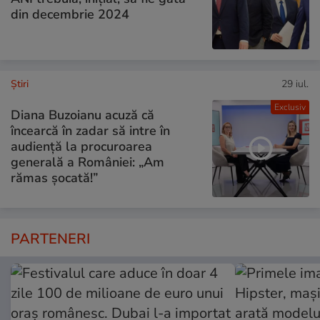
din decembrie 2024
Ştiri
29 iul.
Exclusiv
Diana Buzoianu acuză că
încearcă în zadar să intre în
audiență la procuroarea
generală a României: „Am
rămas șocată!”
PARTENERI