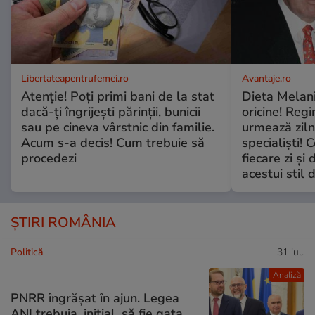
Libertateapentrufemei.ro
Avantaje.ro
Atenție! Poți primi bani de la stat
Dieta Melan
dacă-ți îngrijești părinții, bunicii
oricine! Regi
sau pe cineva vârstnic din familie.
urmează zilni
Acum s-a decis! Cum trebuie să
specialiști! 
procedezi
fiecare zi și 
acestui stil 
ȘTIRI ROMÂNIA
Politică
31 iul.
Analiză
PNRR îngrășat în ajun. Legea
ANI trebuia, inițial, să fie gata