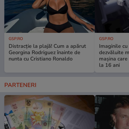
GSP.RO
GSP.RO
Distracție la plajă! Cum a apărut
Imaginile cu
Georgina Rodriguez înainte de
dezvăluite m
nunta cu Cristiano Ronaldo
mașina care 
la 16 ani
PARTENERI