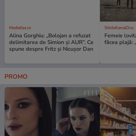
Mediafax.ro
StirileKanalD.ro
Alina Gorghiu: „Bolojan a refuzat
Femeie lovit
delimitarea de Simion și AUR”. Ce
făcea plajă: „
spune despre Fritz și Nicușor Dan
PROMO