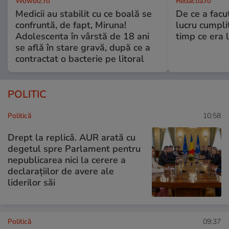
Wowbiz.ro
Redactia.ro
Medicii au stabilit cu ce boală se
De ce a fac
confruntă, de fapt, Miruna!
lucru cumplit
Adolescenta în vârstă de 18 ani
timp ce era 
se află în stare gravă, după ce a
contractat o bacterie pe litoral
POLITIC
Politică
10:58
Drept la replică. AUR arată cu
degetul spre Parlament pentru
nepublicarea nici la cerere a
declarațiilor de avere ale
liderilor săi
Politică
09:37