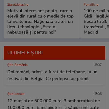
ZiaruldeIasi.ro
Fanatik.ro
Motivul interesant pentru care o
100 de mili
elevă din rural cu o medie de top
Gică Hagi! A
la Evaluarea Națională a ales un
Becali la 35 
liceu tehnologic. „Este o
transferul „
nebuloasă și pentru noi”
Madrid
ULTIMELE ȘTIRI
Știri România
15:07
Doi români, prinși la furat de telefoane, la un
festival din Belgia. Ce pedepse au primit
Știri Locale
15:06
12 mașini de 500.000 euro, 3 ambarcaţiuni de
100.000 euro, bani, bijuterii și săbii, confiscate