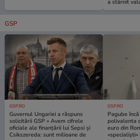
a stârnit valu
GSP
GSP.RO
GSP.RO
Guvernul Ungariei a răspuns
Pagube încă 
solicitării GSP » Avem cifrele
polivalenta 
oficiale ale finanțării lui Sepsi și
euro din Rom
Csikszereda: sunt milioane de
«specialiști»