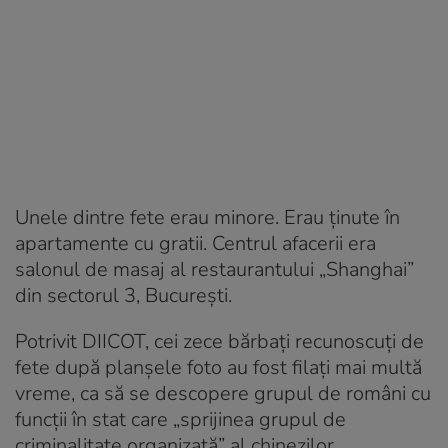
Unele dintre fete erau minore. Erau ținute în
apartamente cu gratii. Centrul afacerii era
salonul de masaj al restaurantului „Shanghai”
din sectorul 3, București.
Potrivit DIICOT, cei zece bărbați recunoscuți de
fete după planșele foto au fost filați mai multă
vreme, ca să se descopere grupul de români cu
funcții în stat care „sprijinea grupul de
criminalitate organizată” al chinezilor.