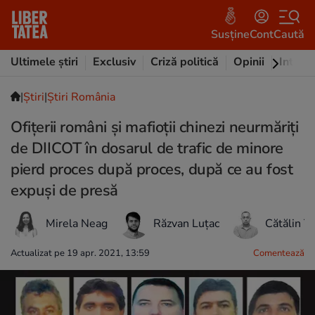
Susține
Cont
Caută
Ultimele știri
Exclusiv
Criză politică
Opinii
Intervi
|
Ştiri
|
Știri România
Ofițerii români și mafioții chinezi neurmăriți
de DIICOT în dosarul de trafic de minore
pierd proces după proces, după ce au fost
expuși de presă
Mirela Neag
Răzvan Luțac
Cătălin T
Actualizat pe 19 apr. 2021, 13:59
Comentează