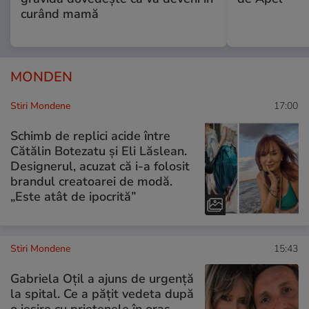
curând mamă
MONDEN
Stiri Mondene
17:00
Schimb de replici acide între
Cătălin Botezatu și Eli Lăslean.
Designerul, acuzat că i-a folosit
brandul creatoarei de modă.
„Este atât de ipocrită”
Stiri Mondene
15:43
Gabriela Oțil a ajuns de urgență
la spital. Ce a pățit vedeta după
o ieșire cu prietenele în oraș.