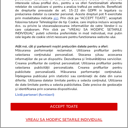
interesele si/sau profilul dvs., pentru a va oferi functionalitati aferente
Imagini spectaculoase cu Antonia,
prima dată
retelelor de socializare si pentru a analiza traficul pe website. Beneficiati
INNA, Bianca Drăgușanu și alte
de drepturile prevazute de art. 15-22 din GDPR in legatura cu
prelucrarea datelor cu caracter personal. Aceste drepturi pot fi exercitate
dive
prin modalitatea indicata
aici
. Prin click pe “ACCEPT TOATE”, acceptati
folosirea tuturor Tehnologiilor de tip Cookie, care implica inclusiv acceptul
dvs. cu privire la stocarea/accesarea informatiilor de catre Vendor-ii cu
care colaboram. Prin click pe “VREAU SA MODIFIC SETARILE
INDIVIDUAL” puteti schimba preferintele in mod individual, mai putin
cele legate de cookie strict necesare pentru functionarea website-ului.
PARTENERI
Atât noi, cât și partenerii noștri prelucrăm datele pentru a oferi:
Măsurarea performanței reclamelor. Utilizarea profilurilor pentru
selectarea conținutului personalizat. Stocarea și/sau accesarea
informațiilor de pe un dispozitiv. Dezvoltarea și îmbunătățirea serviciilor.
Crearea profilurilor de conținut personalizat. Utilizarea profilurilor pentru
selectarea publicității personalizate. Crearea profilurilor pentru
publicitate personalizată. Măsurarea performanței conținutului.
Înțelegerea publicului prin statistici sau combinații de date din surse
diferite. Utilizarea datelor limitate pentru a selecta conținutul. Utilizarea
de date limitate pentru a selecta publicitatea. Date precise de geolocație
și identificarea prin scanarea dispozitivului.
Listă parteneri (furnizori)
ACCEPT TOATE
GSP.ro
GSP.ro
VREAU SA MODIFIC SETARILE INDIVIDUAL
Distracție la plajă! Cum a apărut
Luptătorul 