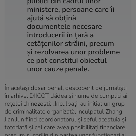
publici din cadrul unor
ministere, persoane care îi
ajută să obțină
documentele necesare
introducerii în țară a
cetățenilor străini, precum
și rezolvarea unor probleme
ce pot constitui obiectul
unor cauze penale.
În același dosar penal, descoperit de jurnaliști
în arhive, DIICOT dădea și nume de complici ai
rețelei chinezești: „Inculpații au inițiat un grup
de criminalitate organizată, inculpatul Zhang
Jian Jun fiind coordonatorul și șeful acestuia și
totodată și cel care avea posibilități financiare,
precum și sprijin din partea unor funcționari ai