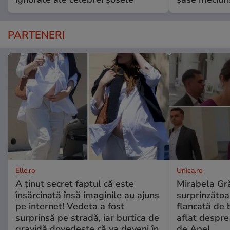
PARTENERI
Elle.ro
Unica.ro
A ținut secret faptul că este
Mirabela Gră
însărcinată însă imaginile au ajuns
surprinzătoar
pe internet! Vedeta a fost
flancată de 
surprinsă pe stradă, iar burtica de
aflat despre
gravidă dovedește că va deveni în
de Apel