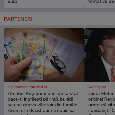
euro
tentative de 
PARTENERI
Libertateapentrufemei.ro
Avantaje.ro
Atenție! Poți primi bani de la stat
Dieta Melan
dacă-ți îngrijești părinții, bunicii
oricine! Regi
sau pe cineva vârstnic din familie.
urmează zilni
Acum s-a decis! Cum trebuie să
specialiști! 