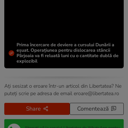
Prima încercare de deviere a cursului Dunării a
eșuat. Operațiunea pentru dislocarea stâncii
Pârjoaia va fi reluată luni cu o cantitate dublă de
explozibil
Ați sesizat o eroare într-un articol din Libertatea? Ne
puteți scrie pe adresa de email
eroare@libertatea.ro
Share
Comentează
Abonați-vă la canalul Libertatea de WhatsApp pentru