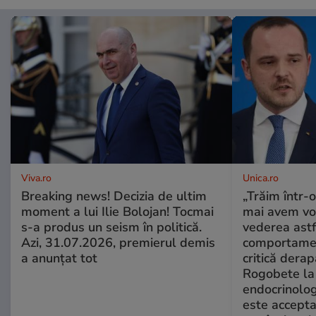
Viva.ro
Unica.ro
Breaking news! Decizia de ultim
„Trăim într-
moment a lui Ilie Bolojan! Tocmai
mai avem vo
s-a produs un seism în politică.
vederea astf
Azi, 31.07.2026, premierul demis
comportamen
a anunțat tot
critică derap
Rogobete la
endocrinolog
este accepta