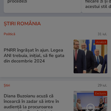
procedezi
fiecare zi și 
acestui stil 
ȘTIRI ROMÂNIA
Politică
31 iul.
Analiză
PNRR îngrășat în ajun. Legea
ANI trebuia, inițial, să fie gata
din decembrie 2024
Ştiri
29 iul.
Exclusiv
Diana Buzoianu acuză că
încearcă în zadar să intre în
audiență la procuroarea