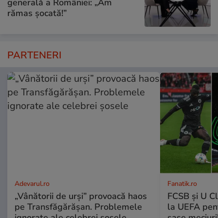
generală a României: „Am
rămas șocată!”
PARTENERI
Adevarul.ro
Fanatik.ro
„Vânătorii de urși” provoacă haos
FCSB și U Cl
pe Transfăgărășan. Problemele
la UEFA pentr
ignorate ale celebrei șosele
șase meciuri