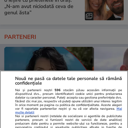
„N-am avut niciodată ceva de
genul ăsta”
PARTENERI
Nouă ne pasă ca datele tale personale să rămână
confidențiale
Noi și partenerii noștri
596
stocăm și/sau accesăm informații pe
dispozitivul dvs., precum identificatorii cookie unici pentru prelucrarea
datelor cu caracter personal. Puteți accepta sau gestiona preferințele dvs.
făcând clic mai jos, respectiv vă puteți opune utilizării unui interes legitim
în orice moment pe pagina cu politica de confidențialitate. Aceste alegeri
vor fi raportate partenerilor noștri și nu vă vor afecta navigarea.
Mai
TVMania.ro
ObservatorNews
multe detalii
Noi si partenerii nostri (retelele de socializare si agentiile de publicitate
10 vedete din România care au
Reacția unui
partenere, precum si furnizorii nostri de servicii de date analitice)
prelucram date pentru a permite website-ului sa functioneze, pentru a
făcut furori în costum de baie.
ce a ajuns p
personaliza continutul si anunturile publicitare afisate in functie de