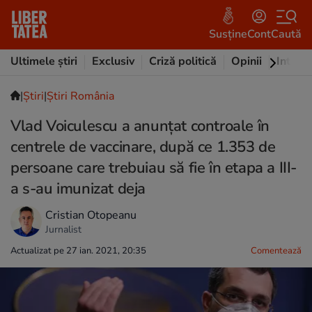
Susține
Cont
Caută
Ultimele știri
Exclusiv
Criză politică
Opinii
Intervi
|
Ştiri
|
Știri România
Vlad Voiculescu a anunțat controale în
centrele de vaccinare, după ce 1.353 de
persoane care trebuiau să fie în etapa a III-
a s-au imunizat deja
Cristian Otopeanu
Jurnalist
Actualizat pe 27 ian. 2021, 20:35
Comentează