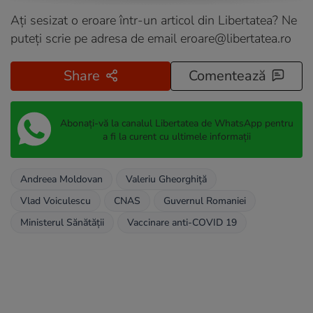
Ați sesizat o eroare într-un articol din Libertatea? Ne
puteți scrie pe adresa de email
eroare@libertatea.ro
Share
Comentează
Abonați-vă la canalul Libertatea de WhatsApp pentru
a fi la curent cu ultimele informații
Andreea Moldovan
Valeriu Gheorghiță
Vlad Voiculescu
CNAS
Guvernul Romaniei
Ministerul Sănătății
Vaccinare anti-COVID 19