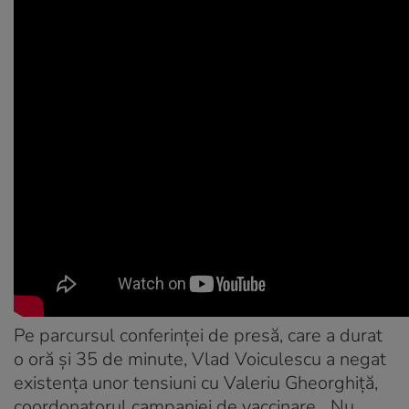
Pe parcursul conferinței de presă, care a durat
o oră și 35 de minute, Vlad Voiculescu a negat
existența unor tensiuni cu Valeriu Gheorghiță,
coordonatorul campaniei de vaccinare. „Nu