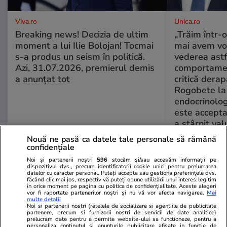
Viva.ro
Unica.ro
Breaking news! Decizia de ultim
„Trăim într-
moment a lui Ilie Bolojan! Tocmai
mai avem vo
s-a produs un seism în politică.
vederea astf
Azi, 31.07.2026, premierul demis
comportamen
a anunțat tot
critică derap
Rogobete la
endocrinolog
este accepta
a stârnit valu
Nouă ne pasă ca datele tale personale să rămână
confidențiale
GSP
Noi și partenerii noștri
596
stocăm și/sau accesăm informații pe
dispozitivul dvs., precum identificatorii cookie unici pentru prelucrarea
datelor cu caracter personal. Puteți accepta sau gestiona preferințele dvs.
făcând clic mai jos, respectiv vă puteți opune utilizării unui interes legitim
în orice moment pe pagina cu politica de confidențialitate. Aceste alegeri
vor fi raportate partenerilor noștri și nu vă vor afecta navigarea.
Mai
multe detalii
Noi si partenerii nostri (retelele de socializare si agentiile de publicitate
partenere, precum si furnizorii nostri de servicii de date analitice)
prelucram date pentru a permite website-ului sa functioneze, pentru a
personaliza continutul si anunturile publicitare afisate in functie de