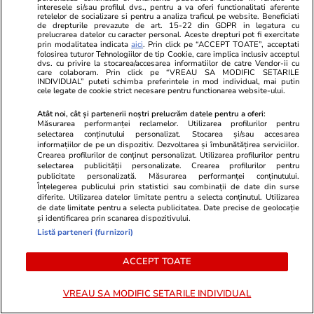
interesele si/sau profilul dvs., pentru a va oferi functionalitati aferente
retelelor de socializare si pentru a analiza traficul pe website. Beneficiati
de drepturile prevazute de art. 15-22 din GDPR in legatura cu
prelucrarea datelor cu caracter personal. Aceste drepturi pot fi exercitate
prin modalitatea indicata
aici
. Prin click pe “ACCEPT TOATE”, acceptati
folosirea tuturor Tehnologiilor de tip Cookie, care implica inclusiv acceptul
dvs. cu privire la stocarea/accesarea informatiilor de catre Vendor-ii cu
care colaboram. Prin click pe “VREAU SA MODIFIC SETARILE
INDIVIDUAL” puteti schimba preferintele in mod individual, mai putin
GSP.RO
GSP.RO
cele legate de cookie strict necesare pentru functionarea website-ului.
Confesiune cutremurătoare din
Titi Aur con
Atât noi, cât și partenerii noștri prelucrăm datele pentru a oferi:
„microbuzul groazei”: „O creangă
în accidentul
Măsurarea performanței reclamelor. Utilizarea profilurilor pentru
selectarea conținutului personalizat. Stocarea și/sau accesarea
ne-a despărțit...”
echipa a dou
informațiilor de pe un dispozitiv. Dezvoltarea și îmbunătățirea serviciilor.
vorba de vâr
Crearea profilurilor de conținut personalizat. Utilizarea profilurilor pentru
selectarea publicității personalizate. Crearea profilurilor pentru
Adevărații a
publicitate personalizată. Măsurarea performanței conținutului.
acolo”
Înțelegerea publicului prin statistici sau combinații de date din surse
diferite. Utilizarea datelor limitate pentru a selecta conținutul. Utilizarea
de date limitate pentru a selecta publicitatea. Date precise de geolocație
și identificarea prin scanarea dispozitivului.
PARTENERI
Listă parteneri (furnizori)
ACCEPT TOATE
VREAU SA MODIFIC SETARILE INDIVIDUAL