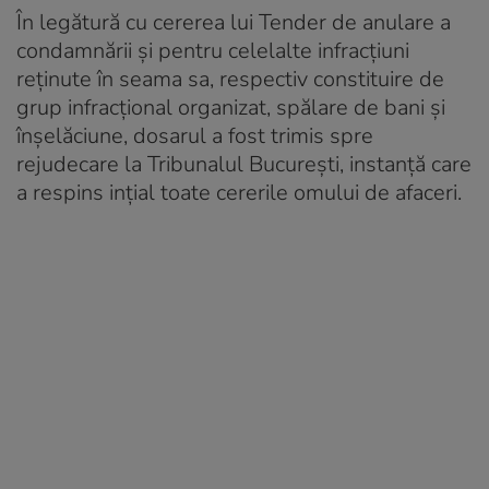
În legătură cu cererea lui Tender de anulare a
condamnării şi pentru celelalte infracţiuni
reţinute în seama sa, respectiv constituire de
grup infracţional organizat, spălare de bani şi
înşelăciune, dosarul a fost trimis spre
rejudecare la Tribunalul Bucureşti, instanţă care
a respins inţial toate cererile omului de afaceri.