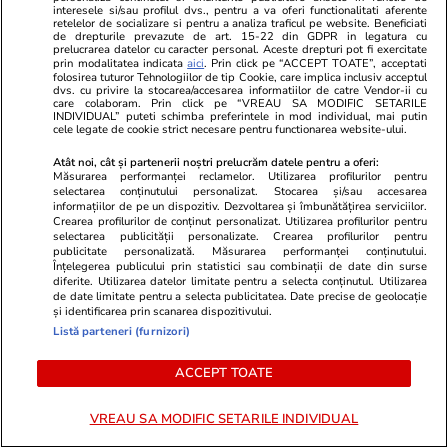
Politică
18:37
interesele si/sau profilul dvs., pentru a va oferi functionalitati aferente
retelelor de socializare si pentru a analiza traficul pe website. Beneficiati
de drepturile prevazute de art. 15-22 din GDPR in legatura cu
Ilie Bolojan cere ca declarațiile
prelucrarea datelor cu caracter personal. Aceste drepturi pot fi exercitate
prin modalitatea indicata
aici
. Prin click pe “ACCEPT TOATE”, acceptati
de avere ale demnitarilor să fie
folosirea tuturor Tehnologiilor de tip Cookie, care implica inclusiv acceptul
publicate pe site-ul ANI: „Vom
dvs. cu privire la stocarea/accesarea informatiilor de catre Vendor-ii cu
care colaboram. Prin click pe “VREAU SA MODIFIC SETARILE
susține în Parlament acest
INDIVIDUAL” puteti schimba preferintele in mod individual, mai putin
cele legate de cookie strict necesare pentru functionarea website-ului.
lucru”
Atât noi, cât și partenerii noștri prelucrăm datele pentru a oferi:
Măsurarea performanței reclamelor. Utilizarea profilurilor pentru
selectarea conținutului personalizat. Stocarea și/sau accesarea
informațiilor de pe un dispozitiv. Dezvoltarea și îmbunătățirea serviciilor.
PARTENERI
Crearea profilurilor de conținut personalizat. Utilizarea profilurilor pentru
selectarea publicității personalizate. Crearea profilurilor pentru
publicitate personalizată. Măsurarea performanței conținutului.
Înțelegerea publicului prin statistici sau combinații de date din surse
diferite. Utilizarea datelor limitate pentru a selecta conținutul. Utilizarea
de date limitate pentru a selecta publicitatea. Date precise de geolocație
și identificarea prin scanarea dispozitivului.
Listă parteneri (furnizori)
ACCEPT TOATE
VREAU SA MODIFIC SETARILE INDIVIDUAL