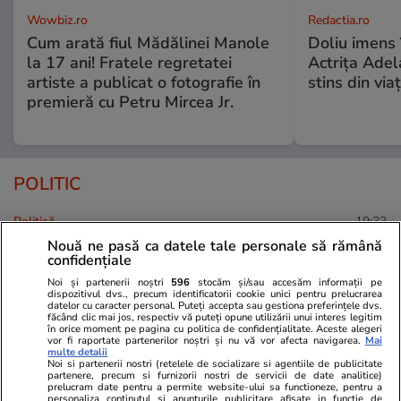
Wowbiz.ro
Redactia.ro
Cum arată fiul Mădălinei Manole
Doliu imens 
la 17 ani! Fratele regretatei
Actrița Adel
artiste a publicat o fotografie în
stins din via
premieră cu Petru Mircea Jr.
POLITIC
Politică
19:33
Nouă ne pasă ca datele tale personale să rămână
Răspunsul premierului Ilie
confidențiale
Bolojan, întrebat dacă este
Noi și partenerii noștri
596
stocăm și/sau accesăm informații pe
dispozitivul dvs., precum identificatorii cookie unici pentru prelucrarea
pregătit să asigure interimatul
datelor cu caracter personal. Puteți accepta sau gestiona preferințele dvs.
la Guvern până la finalul anului
făcând clic mai jos, respectiv vă puteți opune utilizării unui interes legitim
în orice moment pe pagina cu politica de confidențialitate. Aceste alegeri
și de ce nu pleacă
vor fi raportate partenerilor noștri și nu vă vor afecta navigarea.
Mai
multe detalii
Noi si partenerii nostri (retelele de socializare si agentiile de publicitate
partenere, precum si furnizorii nostri de servicii de date analitice)
prelucram date pentru a permite website-ului sa functioneze, pentru a
personaliza continutul si anunturile publicitare afisate in functie de