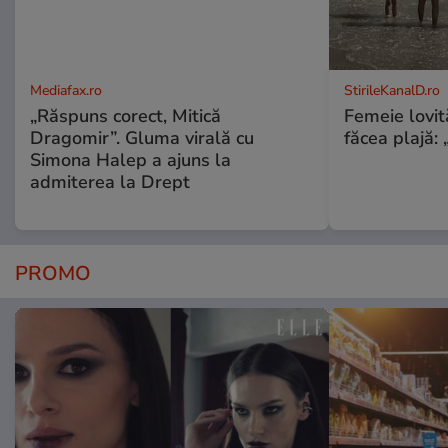
Mediafax.ro
StirileKanalD.ro
„Răspuns corect, Mitică
Femeie lovit
Dragomir”. Gluma virală cu
făcea plajă: „
Simona Halep a ajuns la
admiterea la Drept
PROMO