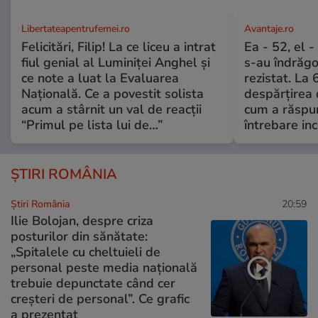
Libertateapentrufemei.ro
Avantaje.ro
Felicitări, Filip! La ce liceu a intrat
Ea - 52, el 
fiul genial al Luminiței Anghel și
s-au îndrăgos
ce note a luat la Evaluarea
rezistat. La 
Națională. Ce a povestit solista
despărțirea 
acum a stârnit un val de reacții
cum a răspu
“Primul pe lista lui de…”
întrebare i
ȘTIRI ROMÂNIA
Știri România
20:59
Ilie Bolojan, despre criza
posturilor din sănătate:
„Spitalele cu cheltuieli de
personal peste media națională
trebuie depunctate când cer
creșteri de personal”. Ce grafic
a prezentat