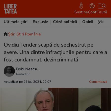
Susține
Cont
Caută
Ultimele știri
Exclusiv
Criză politică
Opinii
Video
|
Ştiri
|
Știri România
Ovidiu Tender scapă de sechestrul pe
avere. Una dintre infracțiunile pentru care a
fost condamnat, dezincriminată
Bobi Neacșu
Redactor
Actualizat pe 26 iul. 2024, 22:07
Comentează