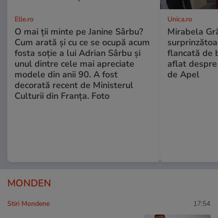
Elle.ro
Unica.ro
O mai ții minte pe Janine Sârbu?
Mirabela Gră
Cum arată și cu ce se ocupă acum
surprinzătoar
fosta soție a lui Adrian Sârbu și
flancată de 
unul dintre cele mai apreciate
aflat despre
modele din anii 90. A fost
de Apel
decorată recent de Ministerul
Culturii din Franța. Foto
MONDEN
Stiri Mondene
17:54