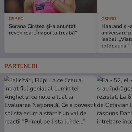
GSP.RO
GSP.RO
Sorana Cîrstea și-a anunțat
Haaland și-a
revenirea: „Înapoi la treabă”
aniversare pe
Isabel: „Via
totdeauna!”
PARTENERI