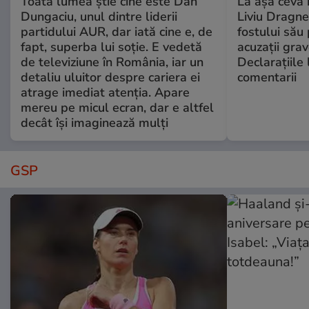
Toată lumea știe cine este Dan
La așa ceva 
Dungaciu, unul dintre liderii
Liviu Dragne
partidului AUR, dar iată cine e, de
fostului său 
fapt, superba lui soție. E vedetă
acuzații grav
de televiziune în România, iar un
Declarațiile 
detaliu uluitor despre cariera ei
comentarii
atrage imediat atenția. Apare
mereu pe micul ecran, dar e altfel
decât își imaginează mulți
GSP