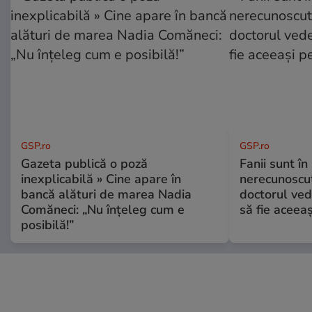
GSP.ro
GSP.ro
Gazeta publică o poză
Fanii sunt în 
inexplicabilă » Cine apare în
nerecunoscut
bancă alături de marea Nadia
doctorul ved
Comăneci: „Nu înțeleg cum e
să fie aceea
posibilă!”