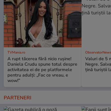
TVMania.ro
ObservatorNews
A rupt tăcerea fără nicio rușine!
Valuri de 5 m
Daniela Crudu spune totul despre
Negre. Salva
activitatea ei de pe platformele
ţină turiştii 
pentru adulți: „Fac ce vreau, e
wow!”
PARTENERI