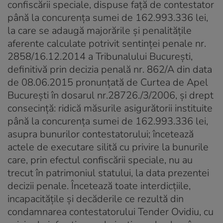
confiscării speciale, dispuse faţă de contestator
până la concurenţa sumei de 162.993.336 lei,
la care se adaugă majorările şi penalităţile
aferente calculate potrivit sentinţei penale nr.
2858/16.12.2014 a Tribunalului Bucureşti,
definitivă prin decizia penală nr. 862/A din data
de 08.06.2015 pronunţată de Curtea de Apel
Bucureşti în dosarul nr.28726./3/2006, şi drept
consecinţă: ridică măsurile asigurătorii instituite
până la concurenţa sumei de 162.993.336 lei,
asupra bunurilor contestatorului; încetează
actele de executare silită cu privire la bunurile
care, prin efectul confiscării speciale, nu au
trecut în patrimoniul statului, la data prezentei
decizii penale. Încetează toate interdicţiile,
incapacităţile şi decăderile ce rezultă din
condamnarea contestatorului Tender Ovidiu, cu