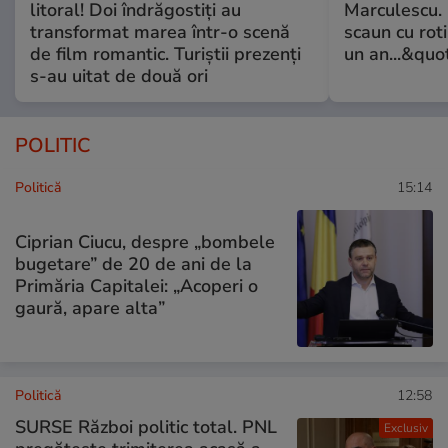
litoral! Doi îndrăgostiți au
Marculescu. 
transformat marea într-o scenă
scaun cu rot
de film romantic. Turiștii prezenți
un an...&quo
s-au uitat de două ori
POLITIC
Politică
15:14
Ciprian Ciucu, despre „bombele
bugetare” de 20 de ani de la
Primăria Capitalei: „Acoperi o
gaură, apare alta”
Politică
12:58
SURSE Război politic total. PNL
Exclusiv