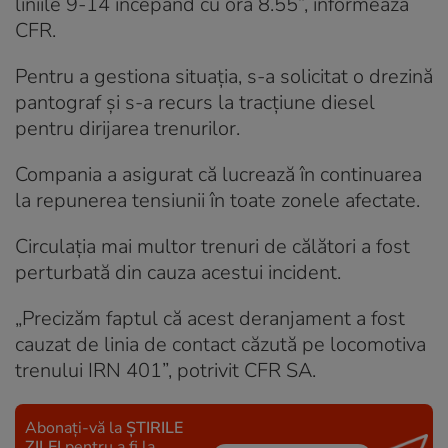
liniile 9-14 începând cu ora 8.55”, informează
CFR.
Pentru a gestiona situația, s-a solicitat o drezină
pantograf și s-a recurs la tracțiune diesel
pentru dirijarea trenurilor.
Compania a asigurat că lucrează în continuarea
la repunerea tensiunii în toate zonele afectate.
Circulația mai multor trenuri de călători a fost
perturbată din cauza acestui incident.
„Precizăm faptul că acest deranjament a fost
cauzat de linia de contact căzută pe locomotiva
trenului IRN 401”, potrivit CFR SA.
Abonați-vă la
ȘTIRILE
ZILEI
pentru a fi la