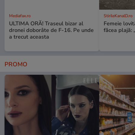
Mediafax.ro
StirileKanalD.ro
ULTIMA ORĂ! Traseul bizar al
Femeie lovit
dronei doborâte de F-16. Pe unde
făcea plajă: „
a trecut aceasta
PROMO