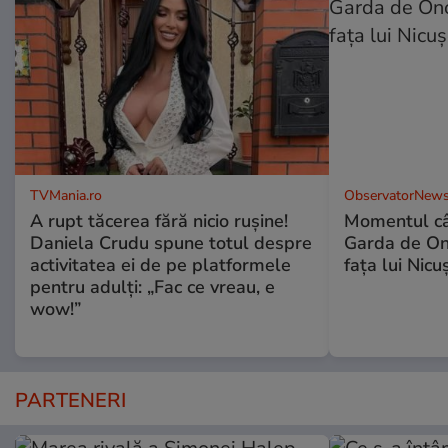
TVMania.ro
ObservatorNews
A rupt tăcerea fără nicio rușine!
Momentul câ
Daniela Crudu spune totul despre
Garda de Ono
activitatea ei de pe platformele
fața lui Nic
pentru adulți: „Fac ce vreau, e
wow!”
PARTENERI