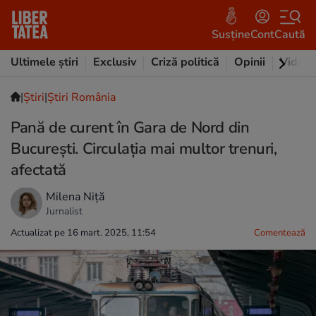
Susține
Cont
Caută
Ultimele știri
Exclusiv
Criză politică
Opinii
Video
|
Ştiri
|
Știri România
Pană de curent în Gara de Nord din
București. Circulaţia mai multor trenuri,
afectată
Milena Niță
Jurnalist
Actualizat pe 16 mart. 2025, 11:54
Comentează