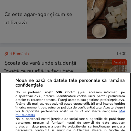
Ce este agar-agar și cum se
utilizează
Știri România
19:00
Școala de vară unde studenții
Analiză
învață ce nu află la facultate.
„Tinerii își doresc mai mult
Nouă ne pasă ca datele tale personale să rămână
confidențiale
decât ceea ce primesc în sala
Noi și partenerii noștri
596
stocăm și/sau accesăm informații pe
de curs”
dispozitivul dvs., precum identificatorii cookie unici pentru prelucrarea
datelor cu caracter personal. Puteți accepta sau gestiona preferințele dvs.
făcând clic mai jos, respectiv vă puteți opune utilizării unui interes legitim
în orice moment pe pagina cu politica de confidențialitate. Aceste alegeri
vor fi raportate partenerilor noștri și nu vă vor afecta navigarea.
Mai
Știri România
17:44
multe detalii
Noi si partenerii nostri (retelele de socializare si agentiile de publicitate
Reacțiile oamenilor din Padina,
partenere, precum si furnizorii nostri de servicii de date analitice)
prelucram date pentru a permite website-ului sa functioneze, pentru a
personaliza continutul si anunturile publicitare afisate in functie de