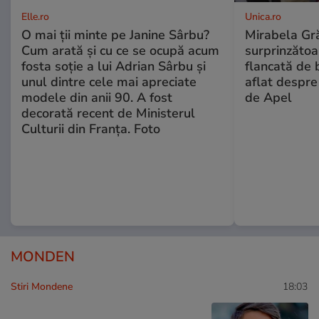
Elle.ro
Unica.ro
O mai ții minte pe Janine Sârbu?
Mirabela Gră
Cum arată și cu ce se ocupă acum
surprinzătoar
fosta soție a lui Adrian Sârbu și
flancată de 
unul dintre cele mai apreciate
aflat despre
modele din anii 90. A fost
de Apel
decorată recent de Ministerul
Culturii din Franța. Foto
MONDEN
Stiri Mondene
18:03