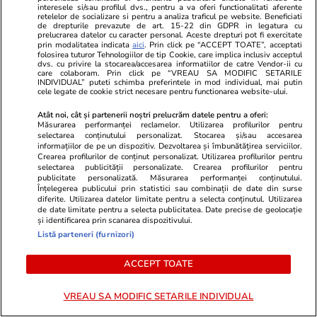
localitatea lângă care a fost
interesele si/sau profilul dvs., pentru a va oferi functionalitati aferente
retelelor de socializare si pentru a analiza traficul pe website. Beneficiati
doborâtă drona: „S-a văzut așa,
de drepturile prevazute de art. 15-22 din GDPR in legatura cu
prelucrarea datelor cu caracter personal. Aceste drepturi pot fi exercitate
ca o flacără pe cer, de cinci
prin modalitatea indicata
aici
. Prin click pe “ACCEPT TOATE”, acceptati
folosirea tuturor Tehnologiilor de tip Cookie, care implica inclusiv acceptul
secunde”
dvs. cu privire la stocarea/accesarea informatiilor de catre Vendor-ii cu
care colaboram. Prin click pe “VREAU SA MODIFIC SETARILE
INDIVIDUAL” puteti schimba preferintele in mod individual, mai putin
cele legate de cookie strict necesare pentru functionarea website-ului.
Știri România
17:35
Atât noi, cât și partenerii noștri prelucrăm datele pentru a oferi:
Măsurarea performanței reclamelor. Utilizarea profilurilor pentru
Cine este pilotul român de F-16
selectarea conținutului personalizat. Stocarea și/sau accesarea
care a doborât drona la Padina,
informațiilor de pe un dispozitiv. Dezvoltarea și îmbunătățirea serviciilor.
Crearea profilurilor de conținut personalizat. Utilizarea profilurilor pentru
în județul Buzău. Generalul
selectarea publicității personalizate. Crearea profilurilor pentru
publicitate personalizată. Măsurarea performanței conținutului.
Gheorghiță Vlad: „Îmi doresc să
Înțelegerea publicului prin statistici sau combinații de date din surse
diferite. Utilizarea datelor limitate pentru a selecta conținutul. Utilizarea
fie decorat”
de date limitate pentru a selecta publicitatea. Date precise de geolocație
și identificarea prin scanarea dispozitivului.
Listă parteneri (furnizori)
Știri România
17:00
ACCEPT TOATE
Reportaj
Femeia care ridică manual, de
VREAU SA MODIFIC SETARILE INDIVIDUAL
36 de ani, o barieră de tren.