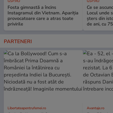
GSP.RO
GSP.RO
Fosta gimnastă a încins
Ce se ascund
Instagramul din Vietnam. Apariția
Locul unde s-
provocatoare care a atras toate
șters din ist
privirile
de ani, cu 7
PARTENERI
Libertateapentrufemei.ro
Avantaje.ro