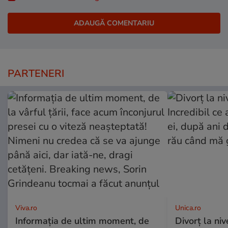
PARTENERI
Viva.ro
Unica.ro
Informația de ultim moment, de
Divorț la nive