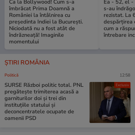
Ca la Bollywood! Cum s-a
Ea - 52, el 
îmbrăcat Prima Doamnă a
s-au îndrăgos
României la întâlnirea cu
rezistat. La 
președinta Indiei la București.
despărțirea 
Niciodată nu a fost atât de
cum a răspu
îndrăzneață! Imaginile
întrebare i
momentului
ȘTIRI ROMÂNIA
Politică
12:58
SURSE Război politic total. PNL
Exclusiv
pregătește trimiterea acasă a
garniturilor doi și trei din
instituțiile statului și
deconcentratele ocupate de
oamenii PSD