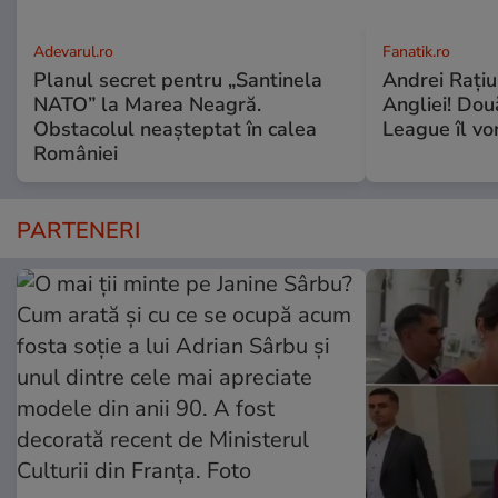
Adevarul.ro
Fanatik.ro
Planul secret pentru „Santinela
Andrei Rațiu,
NATO” la Marea Neagră.
Angliei! Dou
Obstacolul neașteptat în calea
League îl vo
României
PARTENERI