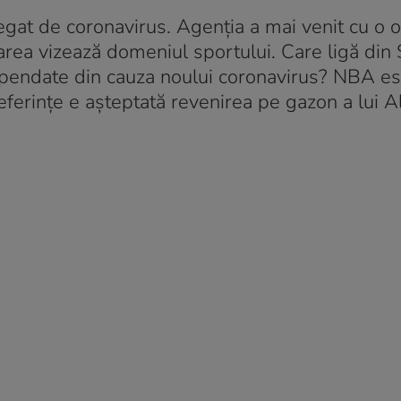
egat de coronavirus. Agenția a mai venit cu o o
barea vizează domeniul sportului. Care ligă di
suspendate din cauza noului coronavirus? NBA es
preferințe e așteptată revenirea pe gazon a lui A