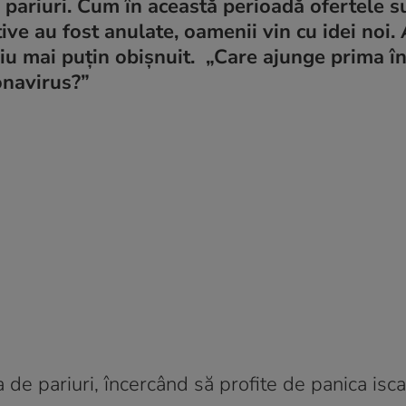
 pariuri. Cum în această perioadă ofertele s
ive au fost anulate, oamenii vin cu idei noi. 
riu mai puțin obișnuit. „Care ajunge prima 
onavirus?”
de pariuri, încercând să profite de panica isc