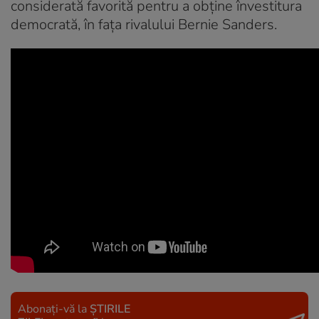
considerată favorită pentru a obține învestitura
democrată, în fața rivalului Bernie Sanders.
Abonați-vă la
ȘTIRILE