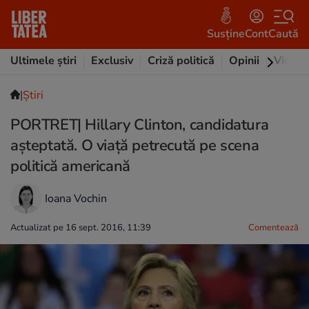
Susține
Cont
Caută
Ultimele știri
Exclusiv
Criză politică
Opinii
Video
|
Ştiri
PORTRET| Hillary Clinton, candidatura
așteptată. O viață petrecută pe scena
politică americană
Ioana Vochin
Actualizat pe 16 sept. 2016, 11:39
Comentează