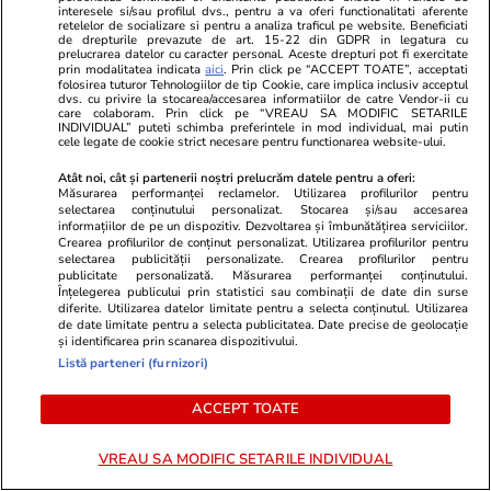
Drăgușanu. Lista bunurilor care
interesele si/sau profilul dvs., pentru a va oferi functionalitati aferente
retelelor de socializare si pentru a analiza traficul pe website. Beneficiati
urmează să fie valorificate
de drepturile prevazute de art. 15-22 din GDPR in legatura cu
prelucrarea datelor cu caracter personal. Aceste drepturi pot fi exercitate
prin modalitatea indicata
aici
. Prin click pe “ACCEPT TOATE”, acceptati
folosirea tuturor Tehnologiilor de tip Cookie, care implica inclusiv acceptul
dvs. cu privire la stocarea/accesarea informatiilor de catre Vendor-ii cu
care colaboram. Prin click pe “VREAU SA MODIFIC SETARILE
INDIVIDUAL” puteti schimba preferintele in mod individual, mai putin
PARTENERI
cele legate de cookie strict necesare pentru functionarea website-ului.
Atât noi, cât și partenerii noștri prelucrăm datele pentru a oferi:
Măsurarea performanței reclamelor. Utilizarea profilurilor pentru
selectarea conținutului personalizat. Stocarea și/sau accesarea
informațiilor de pe un dispozitiv. Dezvoltarea și îmbunătățirea serviciilor.
Crearea profilurilor de conținut personalizat. Utilizarea profilurilor pentru
selectarea publicității personalizate. Crearea profilurilor pentru
publicitate personalizată. Măsurarea performanței conținutului.
Înțelegerea publicului prin statistici sau combinații de date din surse
diferite. Utilizarea datelor limitate pentru a selecta conținutul. Utilizarea
de date limitate pentru a selecta publicitatea. Date precise de geolocație
și identificarea prin scanarea dispozitivului.
Listă parteneri (furnizori)
ACCEPT TOATE
TVMania.ro
ObservatorNews
„De la fetița fără petreceri, la diva
Un bucureşte
VREAU SA MODIFIC SETARILE INDIVIDUAL
din Capri!” Scrisoarea
de mascaţi şi