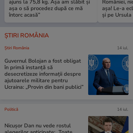
ajuns la 75,8 kg. Așa am slăbit și
României, ni
așa o să procedez după ce mă
așa! Le-a ec
întorc acasă”
și pe Ursula
ȘTIRI ROMÂNIA
Știri România
14 iul.
Guvernul Bolojan a fost obligat
în primă instanță să
desecretizeze informații despre
ajutoarele militare pentru
Ucraina: „Provin din bani publici”
Politică
14 iul.
Nicușor Dan nu vede rostul
alegerilor anticipate: „Toate