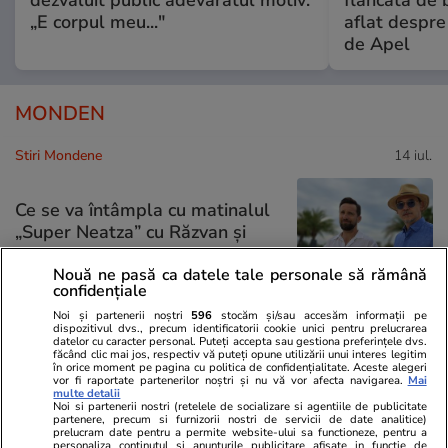
dezvăluit public adevăratul motiv:
flancată de 
„E corpul meu..."
aflat despre
de Apel
MONDEN
Stiri Mondene
14 iul.
Ce se va întâmpla cu matinalul
„Super Neatza” cu Răzvan şi
Dani, de la Antena 1. Anunțul
Nouă ne pasă ca datele tale personale să rămână
făcut de producători
confidențiale
Noi și partenerii noștri
596
stocăm și/sau accesăm informații pe
dispozitivul dvs., precum identificatorii cookie unici pentru prelucrarea
datelor cu caracter personal. Puteți accepta sau gestiona preferințele dvs.
făcând clic mai jos, respectiv vă puteți opune utilizării unui interes legitim
Stiri Mondene
14 iul.
în orice moment pe pagina cu politica de confidențialitate. Aceste alegeri
vor fi raportate partenerilor noștri și nu vă vor afecta navigarea.
Mai
multe detalii
Noi si partenerii nostri (retelele de socializare si agentiile de publicitate
ANAF scoate la licitație hainele
partenere, precum si furnizorii nostri de servicii de date analitice)
prelucram date pentru a permite website-ului sa functioneze, pentru a
confiscate de la Bianca
personaliza continutul si anunturile publicitare afisate in functie de