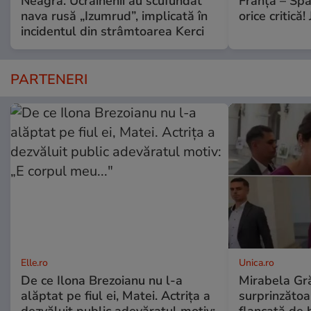
Neagră. Ucrainenii au scufundat
Franța – Spa
nava rusă „Izumrud”, implicată în
orice critică!
incidentul din strâmtoarea Kerci
PARTENERI
Elle.ro
Unica.ro
De ce Ilona Brezoianu nu l-a
Mirabela Gră
alăptat pe fiul ei, Matei. Actrița a
surprinzătoar