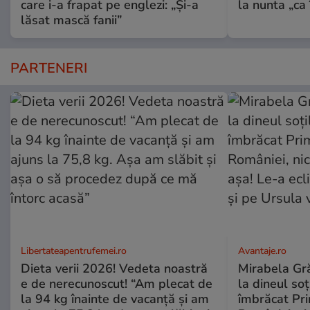
care i-a frapat pe englezi: „Și-a
la nunta „ca
lăsat mască fanii”
PARTENERI
Libertateapentrufemei.ro
Avantaje.ro
Dieta verii 2026! Vedeta noastră
Mirabela Grăd
e de nerecunoscut! “Am plecat de
la dineul so
la 94 kg înainte de vacanță și am
îmbrăcat Pr