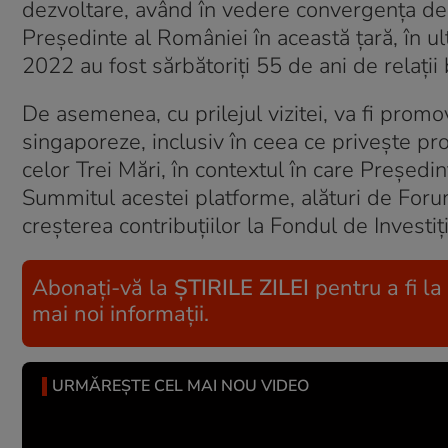
dezvoltare, având în vedere convergența de val
Președinte al României în această țară, în ult
2022 au fost sărbătoriți 55 de ani de relații 
De asemenea, cu prilejul vizitei, va fi promo
singaporeze, inclusiv în ceea ce privește proi
celor Trei Mări, în contextul în care Președi
Summitul acestei platforme, alături de Forum
creșterea contribuțiilor la Fondul de Investiții 
Abonați-vă la
ȘTIRILE ZILEI
pentru a fi la
mai noi informații.
URMĂREȘTE CEL MAI NOU VIDEO