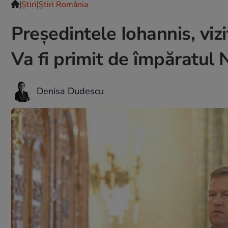
|
Ştiri
|
Știri România
Președintele Iohannis, vizi
Va fi primit de împăratul 
Denisa Dudescu