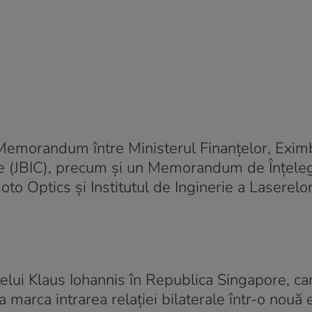
un Memorandum între Ministerul Finanțelor, Exi
e (JBIC), precum și un Memorandum de Înțeleg
 Optics și Institutul de Inginerie a Laserelor
ntelui Klaus Iohannis în Republica Singapore, ca
 marca intrarea relației bilaterale într-o nouă