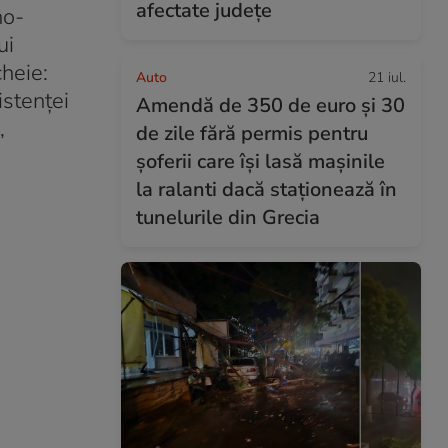
afectate județe
no-
ui
cheie:
Auto
21 iul.
istenței
Amendă de 350 de euro și 30
,
de zile fără permis pentru
șoferii care își lasă mașinile
la ralanti dacă staționează în
tunelurile din Grecia