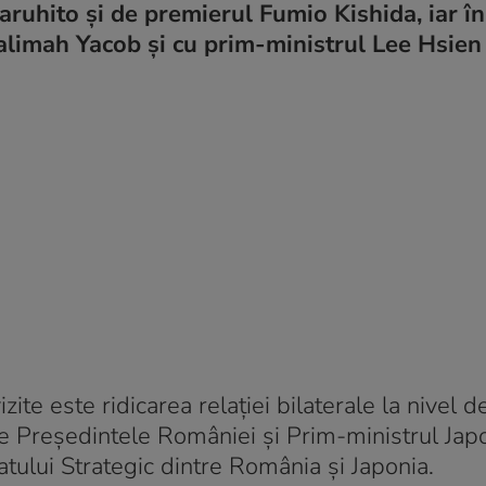
aruhito și de premierul Fumio Kishida, iar în
alimah Yacob și cu prim-ministrul Lee Hsien
zite este ridicarea relației bilaterale la nivel d
re Președintele României și Prim-ministrul Japo
atului Strategic dintre România și Japonia.