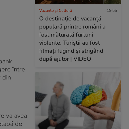
Vacanțe și Cultură
19:55
O destinație de vacanță
populară printre români a
fost măturată furtuni
violente. Turiștii au fost
filmați fugind și strigând
după ajutor | VIDEO
mbank
ere între
 din
re va avea
 etapă de