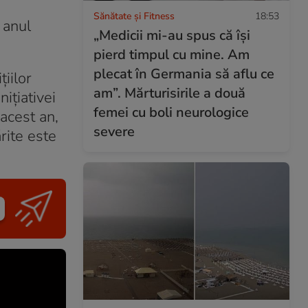
Sănătate și Fitness
18:53
 anul
„Medicii mi-au spus că își
pierd timpul cu mine. Am
plecat în Germania să aflu ce
iilor
am”. Mărturisirile a două
ițiativei
femei cu boli neurologice
 acest an,
severe
rite este