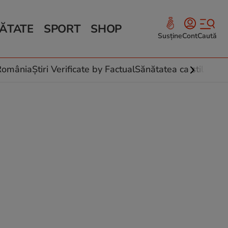
ĂTATE
SPORT
SHOP
Susține
Cont
Caută
Sănătate și Fitness
ce
 culinare
-România
Știri Verificate by Factual
Sănătatea ca stil de vi
 și legume
rea plantelor