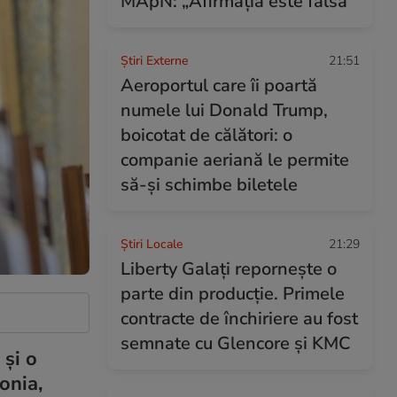
MApN: „Afirmația este falsă”
Știri Externe
21:51
Aeroportul care îi poartă
numele lui Donald Trump,
boicotat de călători: o
companie aeriană le permite
să-și schimbe biletele
Știri Locale
21:29
Liberty Galați repornește o
parte din producție. Primele
contracte de închiriere au fost
semnate cu Glencore și KMC
 și o
ponia,