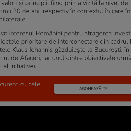
ori și principii, fiind prima vizită la nivel de
imii 20 de ani, respectiv în contextul în care în
bilaterale.
vat interesul României pentru atragerea investiț
ectele prioritare de interconectare din cadrul In
ntele Klaus Iohannis găzduiește la București, în
ul de Afaceri, iar unul dintre obiectivele urmă
al Inițiativei.
 curent cu cele
ABONEAZĂ-TE