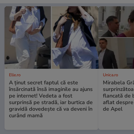
Elle.ro
Unica.ro
A ținut secret faptul că este
Mirabela Gră
însărcinată însă imaginile au ajuns
surprinzătoar
pe internet! Vedeta a fost
flancată de 
surprinsă pe stradă, iar burtica de
aflat despre
gravidă dovedește că va deveni în
de Apel
curând mamă