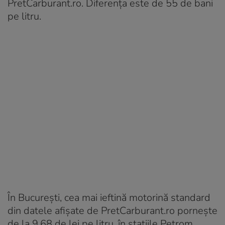
PretCarburant.ro. Diferența este de 55 de bani
pe litru.
În București, cea mai ieftină motorină standard
din datele afișate de PretCarburant.ro pornește
de la 9,68 de lei pe litru, în stațiile Petrom.