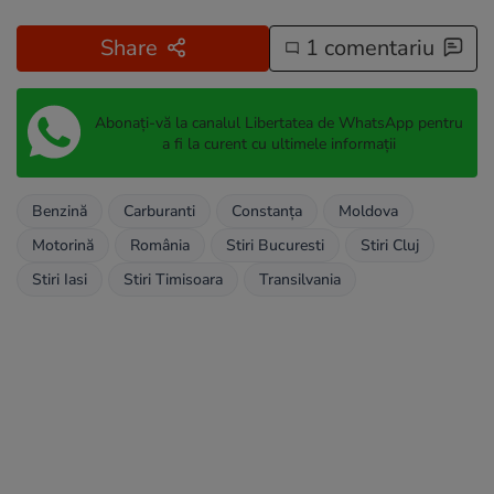
Share
1 comentariu
Abonați-vă la canalul Libertatea de WhatsApp pentru
a fi la curent cu ultimele informații
Benzină
Carburanti
Constanța
Moldova
Motorină
România
Stiri Bucuresti
Stiri Cluj
Stiri Iasi
Stiri Timisoara
Transilvania