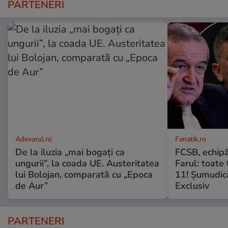
PARTENERI
Adevarul.ro
Fanatik.ro
De la iluzia „mai bogați ca
FCSB, echipă
ungurii”, la coada UE. Austeritatea
Farul: toate 
lui Bolojan, comparată cu „Epoca
11! Șumudică:
de Aur”
Exclusiv
PARTENERI