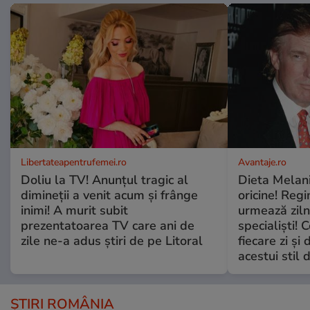
Libertateapentrufemei.ro
Avantaje.ro
Doliu la TV! Anunțul tragic al
Dieta Melan
dimineții a venit acum și frânge
oricine! Regi
inimi! A murit subit
urmează zilni
prezentatoarea TV care ani de
specialiști! 
zile ne-a adus știri de pe Litoral
fiecare zi și 
acestui stil 
ȘTIRI ROMÂNIA