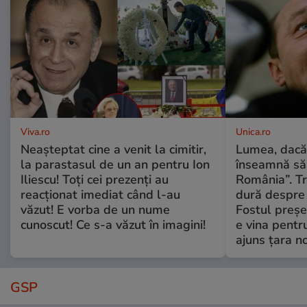
Viva.ro
Unica.ro
Neașteptat cine a venit la cimitir,
Lumea, dacă
la parastasul de un an pentru Ion
înseamnă să f
Iliescu! Toți cei prezenți au
România”. Tr
reacționat imediat când l-au
dură despre 
văzut! E vorba de un nume
Fostul preșe
cunoscut! Ce s-a văzut în imagini!
e vina pentru
ajuns țara n
GSP