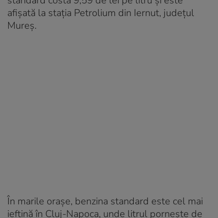
standard costă 9,59 de lei pe litru și este
afișată la stația Petrolium din Iernut, județul
Mureș.
În marile orașe, benzina standard este cel mai
ieftină în Cluj-Napoca, unde litrul pornește de