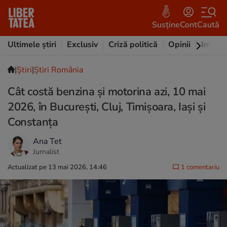
Susține
Cont
Caută
Ultimele știri
Exclusiv
Criză politică
Opinii
Intervi
|
Ştiri
|
Știri România
Cât costă benzina și motorina azi, 10 mai
2026, în București, Cluj, Timișoara, Iași și
Constanța
Ana Tet
Jurnalist
Actualizat pe 13 mai 2026, 14:46
1 comentariu