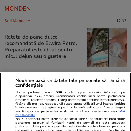
MONDEN
Stiri Mondene
12:03
Rețeta de pâine dulce
recomandată de Elwira Petre.
Preparatul este ideal pentru
micul dejun sau o gustare
Nouă ne pasă ca datele tale personale să rămână
Stiri Mondene
11:55
confidențiale
Noi și partenerii noștri
596
stocăm și/sau accesăm informații pe
Recunoști băiețelul din
dispozitivul dvs., precum identificatorii cookie unici pentru prelucrarea
imagine? Astăzi este unul dintre
datelor cu caracter personal. Puteți accepta sau gestiona preferințele dvs.
făcând clic mai jos, respectiv vă puteți opune utilizării unui interes legitim
cei mai cunoscuți actori din
în orice moment pe pagina cu politica de confidențialitate. Aceste alegeri
vor fi raportate partenerilor noștri și nu vă vor afecta navigarea.
Mai
România: „Am crezut că te-ai
multe detalii
născut chel”
Noi si partenerii nostri (retelele de socializare si agentiile de publicitate
partenere, precum si furnizorii nostri de servicii de date analitice)
prelucram date pentru a permite website-ului sa functioneze, pentru a
personaliza continutul si anunturile publicitare afisate in functie de