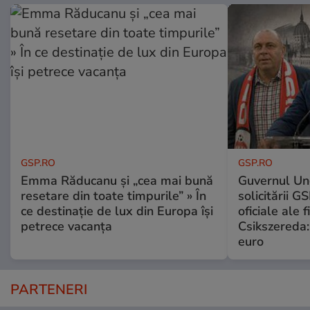
GSP.RO
GSP.RO
Emma Răducanu și „cea mai bună
Guvernul Ung
resetare din toate timpurile” » În
solicitării G
ce destinație de lux din Europa își
oficiale ale f
petrece vacanța
Csikszereda:
euro
PARTENERI