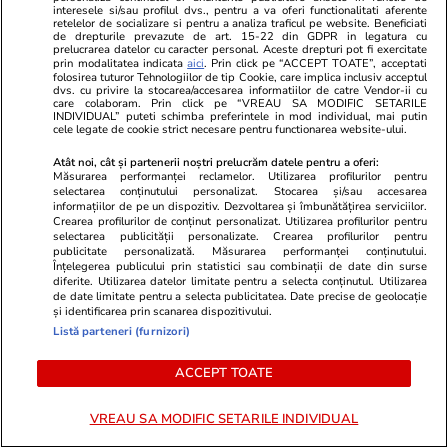
interesele si/sau profilul dvs., pentru a va oferi functionalitati aferente
retelelor de socializare si pentru a analiza traficul pe website. Beneficiati
de drepturile prevazute de art. 15-22 din GDPR in legatura cu
PARTENERI
prelucrarea datelor cu caracter personal. Aceste drepturi pot fi exercitate
prin modalitatea indicata
aici
. Prin click pe “ACCEPT TOATE”, acceptati
folosirea tuturor Tehnologiilor de tip Cookie, care implica inclusiv acceptul
dvs. cu privire la stocarea/accesarea informatiilor de catre Vendor-ii cu
care colaboram. Prin click pe “VREAU SA MODIFIC SETARILE
INDIVIDUAL” puteti schimba preferintele in mod individual, mai putin
cele legate de cookie strict necesare pentru functionarea website-ului.
Atât noi, cât și partenerii noștri prelucrăm datele pentru a oferi:
Măsurarea performanței reclamelor. Utilizarea profilurilor pentru
selectarea conținutului personalizat. Stocarea și/sau accesarea
informațiilor de pe un dispozitiv. Dezvoltarea și îmbunătățirea serviciilor.
Crearea profilurilor de conținut personalizat. Utilizarea profilurilor pentru
selectarea publicității personalizate. Crearea profilurilor pentru
publicitate personalizată. Măsurarea performanței conținutului.
Înțelegerea publicului prin statistici sau combinații de date din surse
diferite. Utilizarea datelor limitate pentru a selecta conținutul. Utilizarea
de date limitate pentru a selecta publicitatea. Date precise de geolocație
TVMania.ro
ObservatorNews
și identificarea prin scanarea dispozitivului.
Listă parteneri (furnizori)
10 vedete din România care au
Satul aproa
făcut furori în costum de baie.
soarele apun
ACCEPT TOATE
Imagini spectaculoase cu Antonia,
seară
INNA, Bianca Drăgușanu și alte
VREAU SA MODIFIC SETARILE INDIVIDUAL
dive