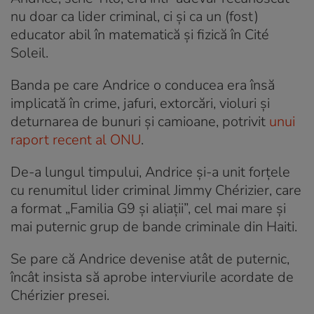
nu doar ca lider criminal, ci și ca un (fost)
educator abil în matematică și fizică în Cité
Soleil.
Banda pe care Andrice o conducea era însă
implicată în crime, jafuri, extorcări, violuri și
deturnarea de bunuri și camioane, potrivit
unui
raport recent al ONU
.
De-a lungul timpului, Andrice și-a unit forțele
cu renumitul lider criminal Jimmy Chérizier, care
a format „Familia G9 și aliații”, cel mai mare și
mai puternic grup de bande criminale din Haiti.
Se pare că Andrice devenise atât de puternic,
încât insista să aprobe interviurile acordate de
Chérizier presei.