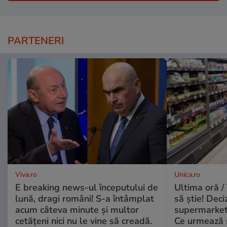
PARTENERI
Viva.ro
Unica.ro
E breaking news-ul începutului de
Ultima oră / 
lună, dragi români! S-a întâmplat
să știe! Deci
acum câteva minute și multor
supermarketu
cetățeni nici nu le vine să creadă.
Ce urmează s