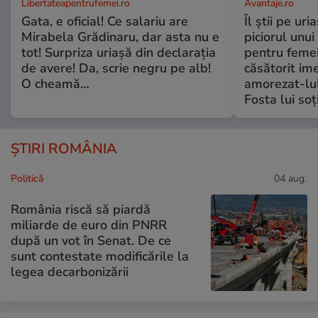
Libertateapentrufemei.ro
Avantaje.ro
Gata, e oficial! Ce salariu are
Îl știi pe ur
Mirabela Grădinaru, dar asta nu e
piciorul unui
tot! Surpriza uriașă din declarația
pentru femei
de avere! Da, scrie negru pe alb!
căsătorit ime
O cheamă…
amorezat-lul
Fosta lui soț
ȘTIRI ROMÂNIA
Politică
04 aug.
România riscă să piardă
miliarde de euro din PNRR
după un vot în Senat. De ce
sunt contestate modificările la
legea decarbonizării