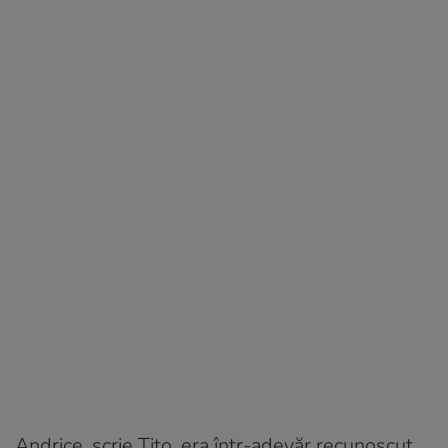
Andrice, scrie Tito, era într-adevăr recunoscut