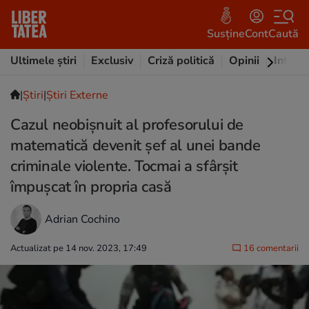
Susține
Cont
Caută
Ultimele știri
Exclusiv
Criză politică
Opinii
Intervi
|
Ştiri
|
Știri Externe
Cazul neobișnuit al profesorului de
matematică devenit șef al unei bande
criminale violente. Tocmai a sfârșit
împușcat în propria casă
Adrian Cochino
Actualizat pe 14 nov. 2023, 17:49
16 comentarii