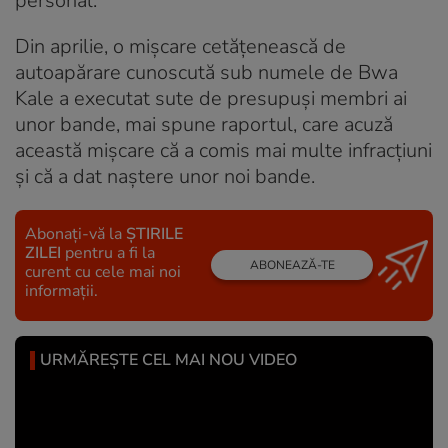
personal.
Din aprilie, o mișcare cetățenească de
autoapărare cunoscută sub numele de Bwa
Kale a executat sute de presupuși membri ai
unor bande, mai spune raportul, care acuză
această mișcare că a comis mai multe infracțiuni
și că a dat naștere unor noi bande.
Abonați-vă la
ȘTIRILE
ZILEI
pentru a fi la
ABONEAZĂ-TE
curent cu cele mai noi
informații.
URMĂREȘTE CEL MAI NOU VIDEO