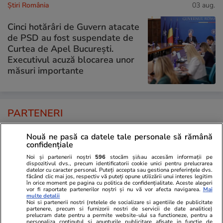
Știri România
03 aug.
Cinci hotărâri de Guvern atacate
de PSD au fost suspendate de
Curtea de Apel București.
Executivul acuză blocarea unor
măsuri importante
PARTENERI
Nouă ne pasă ca datele tale personale să rămână
confidențiale
Noi și partenerii noștri
596
stocăm și/sau accesăm informații pe
dispozitivul dvs., precum identificatorii cookie unici pentru prelucrarea
datelor cu caracter personal. Puteți accepta sau gestiona preferințele dvs.
făcând clic mai jos, respectiv vă puteți opune utilizării unui interes legitim
în orice moment pe pagina cu politica de confidențialitate. Aceste alegeri
vor fi raportate partenerilor noștri și nu vă vor afecta navigarea.
Mai
multe detalii
Noi si partenerii nostri (retelele de socializare si agentiile de publicitate
partenere, precum si furnizorii nostri de servicii de date analitice)
prelucram date pentru a permite website-ului sa functioneze, pentru a
personaliza continutul si anunturile publicitare afisate in functie de