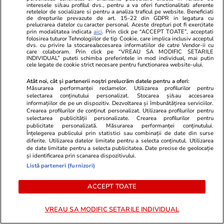
interesele si/sau profilul dvs., pentru a va oferi functionalitati aferente
retelelor de socializare si pentru a analiza traficul pe website. Beneficiati
de drepturile prevazute de art. 15-22 din GDPR in legatura cu
Adevarul.ro
Fanatik.ro
prelucrarea datelor cu caracter personal. Aceste drepturi pot fi exercitate
prin modalitatea indicata
aici
. Prin click pe “ACCEPT TOATE”, acceptati
„Ne-am îmbolnăvit toți”. Coșmarul
Tot adevărul
folosirea tuturor Tehnologiilor de tip Cookie, care implica inclusiv acceptul
unor români într-una dintre cele
bani publici 
dvs. cu privire la stocarea/accesarea informatiilor de catre Vendor-ii cu
care colaboram. Prin click pe “VREAU SA MODIFIC SETARILE
mai populare destinații din
Steaua. Cine 
INDIVIDUAL” puteti schimba preferintele in mod individual, mai putin
cele legate de cookie strict necesare pentru functionarea website-ului.
Albania: „Apa mirosea a
și cum au fos
canalizare”
de promova
Atât noi, cât și partenerii noștri prelucrăm datele pentru a oferi:
Măsurarea performanței reclamelor. Utilizarea profilurilor pentru
selectarea conținutului personalizat. Stocarea și/sau accesarea
informațiilor de pe un dispozitiv. Dezvoltarea și îmbunătățirea serviciilor.
PARTENERI
Crearea profilurilor de conținut personalizat. Utilizarea profilurilor pentru
selectarea publicității personalizate. Crearea profilurilor pentru
publicitate personalizată. Măsurarea performanței conținutului.
Înțelegerea publicului prin statistici sau combinații de date din surse
diferite. Utilizarea datelor limitate pentru a selecta conținutul. Utilizarea
de date limitate pentru a selecta publicitatea. Date precise de geolocație
și identificarea prin scanarea dispozitivului.
Listă parteneri (furnizori)
ACCEPT TOATE
VREAU SA MODIFIC SETARILE INDIVIDUAL