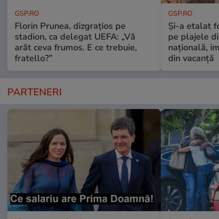
GSP.RO
GSP.RO
Florin Prunea, dizgrațios pe
Și-a etalat 
stadion, ca delegat UEFA: „Vă
pe plajele d
arăt ceva frumos. E ce trebuie,
națională, i
fratello?”
din vacanță
PARTENERI