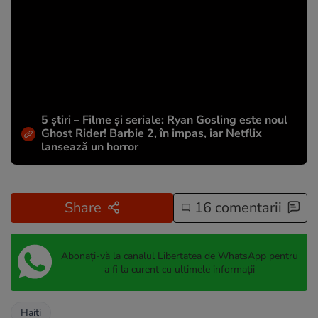
5 știri – Filme și seriale: Ryan Gosling este noul
Ghost Rider! Barbie 2, în impas, iar Netflix
lansează un horror
Share
16 comentarii
Abonați-vă la canalul Libertatea de WhatsApp pentru
a fi la curent cu ultimele informații
Haiti