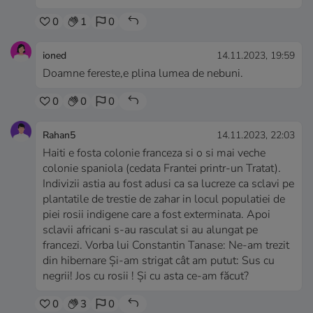
0
1
0
ioned
14.11.2023, 19:59
Doamne fereste,e plina lumea de nebuni.
0
0
0
Rahan5
14.11.2023, 22:03
Haiti e fosta colonie franceza si o si mai veche
colonie spaniola (cedata Frantei printr-un Tratat).
Indivizii astia au fost adusi ca sa lucreze ca sclavi pe
plantatile de trestie de zahar in locul populatiei de
piei rosii indigene care a fost exterminata. Apoi
sclavii africani s-au rasculat si au alungat pe
francezi. Vorba lui Constantin Tanase: Ne-am trezit
din hibernare Şi-am strigat cât am putut: Sus cu
negrii! Jos cu rosii ! Şi cu asta ce-am făcut?
0
3
0