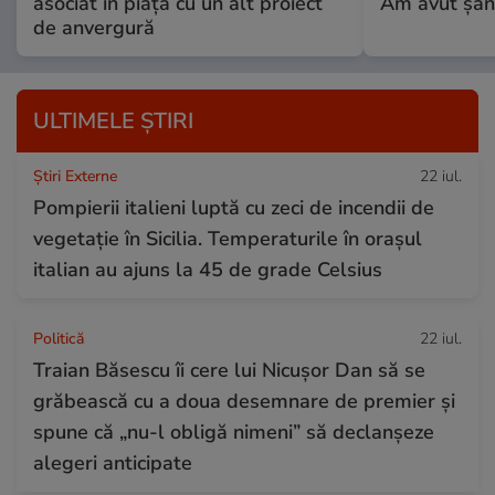
asociat în piață cu un alt proiect
Am avut șan
de anvergură
ULTIMELE ȘTIRI
Știri Externe
22 iul.
Pompierii italieni luptă cu zeci de incendii de
vegetație în Sicilia. Temperaturile în orașul
italian au ajuns la 45 de grade Celsius
Politică
22 iul.
Traian Băsescu îi cere lui Nicușor Dan să se
grăbească cu a doua desemnare de premier și
spune că „nu-l obligă nimeni” să declanșeze
alegeri anticipate