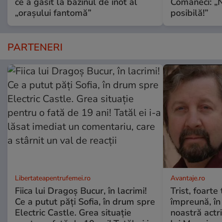
ce a găsit la bazinul de înot al
Comăneci: „N
„orașului fantomă”
posibilă!”
PARTENERI
Libertateapentrufemei.ro
Avantaje.ro
Fiica lui Dragoș Bucur, în lacrimi!
Trist, foarte
Ce a putut păți Sofia, în drum spre
împreună, în
Electric Castle. Grea situație
noastră actri