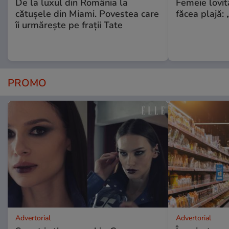
De la luxul din România la
Femeie lovit
cătușele din Miami. Povestea care
făcea plajă: „
îi urmărește pe frații Tate
PROMO
Advertorial
Advertorial