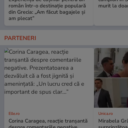
român într-o destinație populară
murit la doa
din Grecia: „Am făcut bagajele și
am plecat”
PARTENERI
Elle.ro
Unica.ro
Corina Caragea, reacție tranșantă
Mirabela Gră
despre comentariile negative.
surprinzătoar