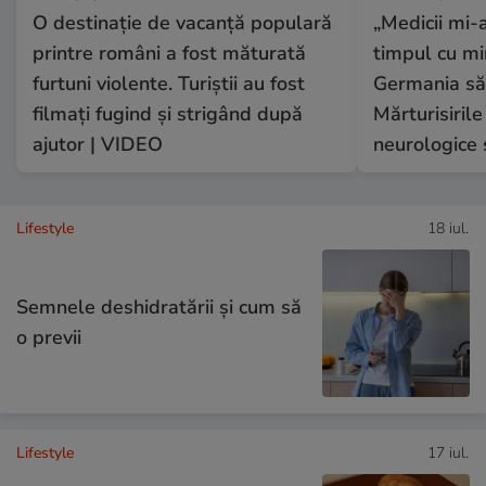
O destinație de vacanță populară
„Medicii mi-a
printre români a fost măturată
timpul cu mi
furtuni violente. Turiștii au fost
Germania să 
filmați fugind și strigând după
Mărturisirile
ajutor | VIDEO
neurologice 
Lifestyle
18 iul.
Semnele deshidratării și cum să
o previi
Lifestyle
17 iul.