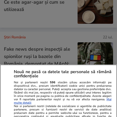
Ce este agar-agar și cum se
utilizează
Știri România
22 iul.
Fake news despre inspecții ale
spionilor ruși la bazele din
România, demontat de MApN:
„Afirmația este falsă”
Nouă ne pasă ca datele tale personale să rămână
confidențiale
Noi și partenerii noștri
596
stocăm și/sau accesăm informații pe
dispozitivul dvs., precum identificatorii cookie unici pentru prelucrarea
datelor cu caracter personal. Puteți accepta sau gestiona preferințele dvs.
Știri România
22 iul.
făcând clic mai jos, respectiv vă puteți opune utilizării unui interes legitim
în orice moment pe pagina cu politica de confidențialitate. Aceste alegeri
vor fi raportate partenerilor noștri și nu vă vor afecta navigarea.
Mai
Sorin Blejnar, fostul șef ANAF,
multe detalii
Noi si partenerii nostri (retelele de socializare si agentiile de publicitate
condamnat definitiv la 5 ani de
partenere, precum si furnizorii nostri de servicii de date analitice)
prelucram date pentru a permite website-ului sa functioneze, pentru a
personaliza continutul si anunturile publicitare afisate in functie de