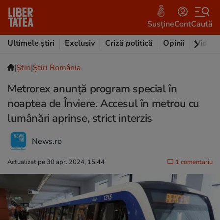
Susține
Cont
Caută
Ultimele știri
Exclusiv
Criză politică
Opinii
Video
|
Ştiri
|
Știri România
Metrorex anunță program special în
noaptea de Înviere. Accesul în metrou cu
lumânări aprinse, strict interzis
News.ro
Actualizat pe 30 apr. 2024, 15:44
1 comentariu