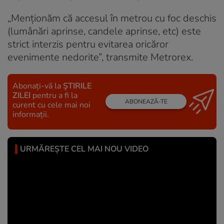
„Menţionăm că accesul în metrou cu foc deschis
(lumânări aprinse, candele aprinse, etc) este
strict interzis pentru evitarea oricăror
evenimente nedorite”, transmite Metrorex.
Abonați-vă la
ȘTIRILE
ZILEI
pentru a fi la
ABONEAZĂ-TE
curent cu cele mai noi
informații.
URMĂREȘTE CEL MAI NOU VIDEO