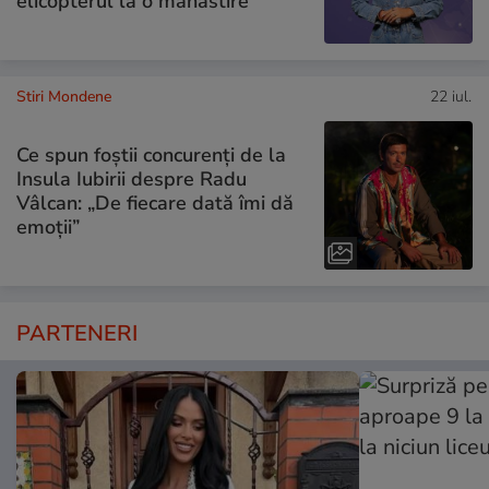
elicopterul la o mănăstire
Stiri Mondene
22 iul.
Ce spun foștii concurenți de la
Insula Iubirii despre Radu
Vâlcan: „De fiecare dată îmi dă
emoții”
PARTENERI