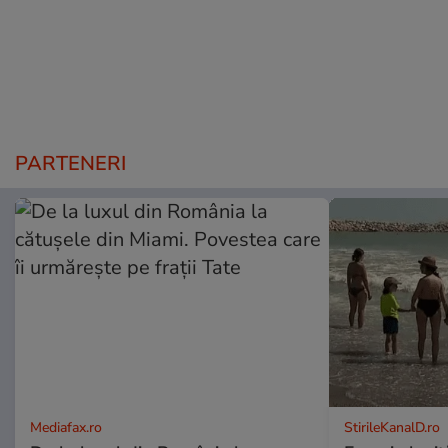
PARTENERI
Mediafax.ro
StirileKanalD.ro