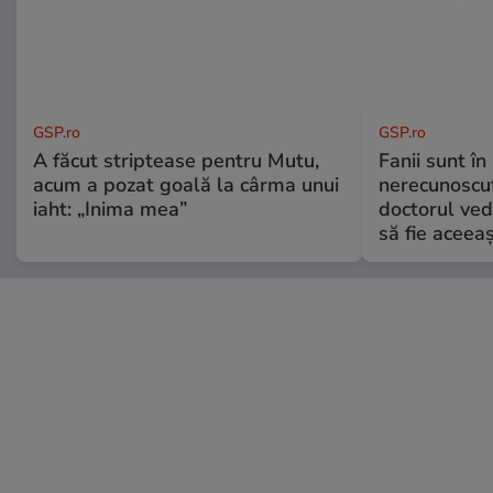
GSP.ro
GSP.ro
A făcut striptease pentru Mutu,
Fanii sunt în 
acum a pozat goală la cârma unui
nerecunoscut
iaht: „Inima mea”
doctorul ved
să fie aceea