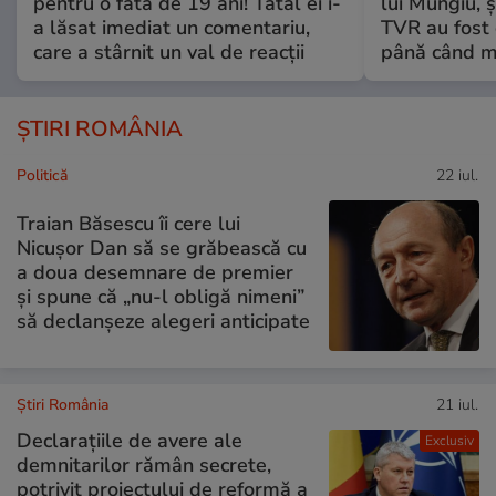
pentru o fată de 19 ani! Tatăl ei i-
lui Mungiu, ș
a lăsat imediat un comentariu,
TVR au fost 
care a stârnit un val de reacții
până când mo
ȘTIRI ROMÂNIA
Politică
22 iul.
Traian Băsescu îi cere lui
Nicușor Dan să se grăbească cu
a doua desemnare de premier
și spune că „nu-l obligă nimeni”
să declanșeze alegeri anticipate
Știri România
21 iul.
Declarațiile de avere ale
Exclusiv
demnitarilor rămân secrete,
potrivit proiectului de reformă a