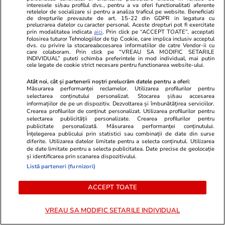
închisoare, a scăpat de acuzație
interesele si/sau profilul dvs., pentru a va oferi functionalitati aferente
retelelor de socializare si pentru a analiza traficul pe website. Beneficiati
pentru că fapta s-a prescris
de drepturile prevazute de art. 15-22 din GDPR in legatura cu
prelucrarea datelor cu caracter personal. Aceste drepturi pot fi exercitate
prin modalitatea indicata
aici
. Prin click pe “ACCEPT TOATE”, acceptati
folosirea tuturor Tehnologiilor de tip Cookie, care implica inclusiv acceptul
dvs. cu privire la stocarea/accesarea informatiilor de catre Vendor-ii cu
care colaboram. Prin click pe “VREAU SA MODIFIC SETARILE
Știri România
22 iul.
INDIVIDUAL” puteti schimba preferintele in mod individual, mai putin
cele legate de cookie strict necesare pentru functionarea website-ului.
Sorin Grindeanu, reacție după
Atât noi, cât și partenerii noștri prelucrăm datele pentru a oferi:
imaginile cu Marcel Ciolacu și
Măsurarea performanței reclamelor. Utilizarea profilurilor pentru
selectarea conținutului personalizat. Stocarea și/sau accesarea
Ionel Arsene surprinși la masă,
informațiilor de pe un dispozitiv. Dezvoltarea și îmbunătățirea serviciilor.
în Italia: „Fiecare răspunde de
Crearea profilurilor de conținut personalizat. Utilizarea profilurilor pentru
selectarea publicității personalizate. Crearea profilurilor pentru
ceea ce face”
publicitate personalizată. Măsurarea performanței conținutului.
Înțelegerea publicului prin statistici sau combinații de date din surse
diferite. Utilizarea datelor limitate pentru a selecta conținutul. Utilizarea
de date limitate pentru a selecta publicitatea. Date precise de geolocație
și identificarea prin scanarea dispozitivului.
Știri România
22 iul.
Listă parteneri (furnizori)
Cum ne schimbă psihanaliza și
Interviu
de ce suferința face parte din
ACCEPT TOATE
vindecare. Psihoterapeuta Ioana
VREAU SA MODIFIC SETARILE INDIVIDUAL
Scoruș: „Oamenii se raportează