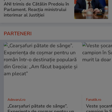
ANI trimis de Cătălin Predoiu în
Parlament. Reacția ministrului
interimar al Justiției
PARTENERI
Adevarul.ro
Fanatik.ro
„Cearșafuri pătate de sânge”.
Veste șocantă
Experiența de coșmar pentru un
campion în S