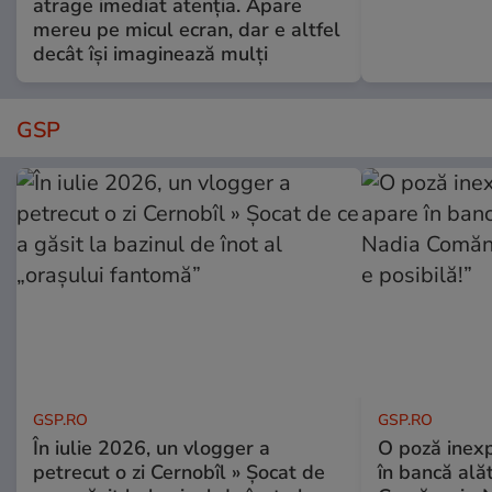
atrage imediat atenția. Apare
mereu pe micul ecran, dar e altfel
decât își imaginează mulți
GSP
GSP.RO
GSP.RO
În iulie 2026, un vlogger a
O poză inexp
petrecut o zi Cernobîl » Șocat de
în bancă ală