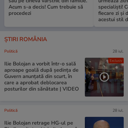
sau pe cineva vârstnic din familie.
urmează zilni
Acum s-a decis! Cum trebuie să
specialiști! 
procedezi
fiecare zi și 
acestui stil 
ȘTIRI ROMÂNIA
Politică
28 iul.
Exclusiv
Ilie Bolojan a vorbit într-o sală
aproape goală după ședința de
Guvern anunțată din scurt, în
care a aprobat deblocarea
posturilor din sănătate | VIDEO
Politică
28 iul.
Ilie Bolojan retrage HG-ul pe