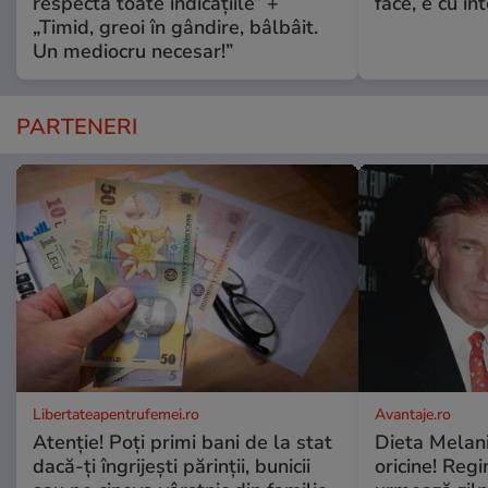
respecta toate indicațiile” +
face, e cu int
„Timid, greoi în gândire, bâlbâit.
Un mediocru necesar!”
PARTENERI
Libertateapentrufemei.ro
Avantaje.ro
Atenție! Poți primi bani de la stat
Dieta Melan
dacă-ți îngrijești părinții, bunicii
oricine! Regi