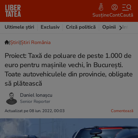
Susține
Cont
Caută
Ultimele știri
Exclusiv
Criză politică
Opinii
Intervi
|
Ştiri
|
Știri România
Proiect: Taxă de poluare de peste 1.000 de
euro pentru mașinile vechi, în București.
Toate autovehiculele din provincie, obligate
să plătească
Daniel Ionașcu
Senior Reporter
Actualizat pe 08 iun. 2022, 00:03
Comentează