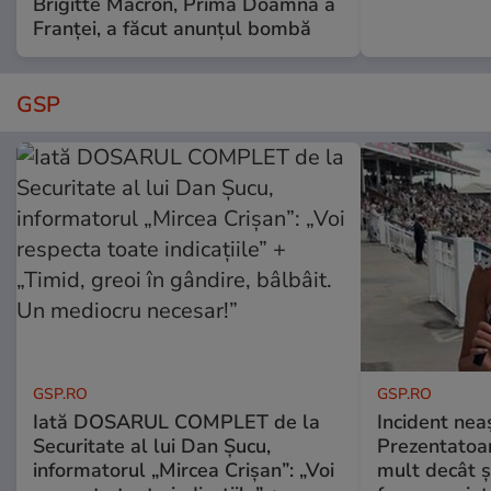
Brigitte Macron, Prima Doamnă a
Franței, a făcut anunțul bombă
GSP
GSP.RO
GSP.RO
Iată DOSARUL COMPLET de la
Incident neaș
Securitate al lui Dan Șucu,
Prezentatoa
informatorul „Mircea Crișan”: „Voi
mult decât și