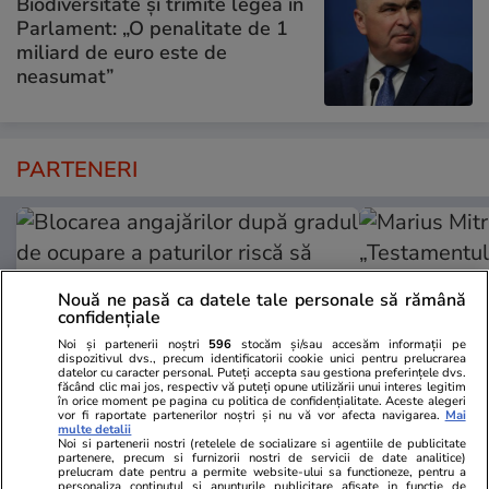
Biodiversitate și trimite legea în
Parlament: „O penalitate de 1
miliard de euro este de
neasumat”
PARTENERI
Nouă ne pasă ca datele tale personale să rămână
confidențiale
Noi și partenerii noștri
596
stocăm și/sau accesăm informații pe
dispozitivul dvs., precum identificatorii cookie unici pentru prelucrarea
datelor cu caracter personal. Puteți accepta sau gestiona preferințele dvs.
făcând clic mai jos, respectiv vă puteți opune utilizării unui interes legitim
în orice moment pe pagina cu politica de confidențialitate. Aceste alegeri
vor fi raportate partenerilor noștri și nu vă vor afecta navigarea.
Mai
multe detalii
Noi si partenerii nostri (retelele de socializare si agentiile de publicitate
Adevarul.ro
Fanatik.ro
partenere, precum si furnizorii nostri de servicii de date analitice)
prelucram date pentru a permite website-ului sa functioneze, pentru a
Blocarea angajărilor după gradul
Marius Mitra
personaliza continutul si anunturile publicitare afisate in functie de