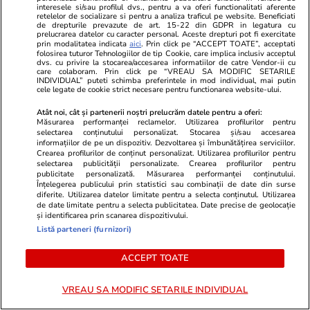
interesele si/sau profilul dvs., pentru a va oferi functionalitati aferente
de ocupare a paturilor riscă să
„Testamentul
retelelor de socializare si pentru a analiza traficul pe website. Beneficiati
de drepturile prevazute de art. 15-22 din GDPR in legatura cu
lovească marile spitale.
în ziua în car
prelucrarea datelor cu caracter personal. Aceste drepturi pot fi exercitate
Avertismentul reprezentanților
împlinit 81 d
prin modalitatea indicata
aici
. Prin click pe “ACCEPT TOATE”, acceptati
folosirea tuturor Tehnologiilor de tip Cookie, care implica inclusiv acceptul
pacienților
dvs. cu privire la stocarea/accesarea informatiilor de catre Vendor-ii cu
care colaboram. Prin click pe “VREAU SA MODIFIC SETARILE
INDIVIDUAL” puteti schimba preferintele in mod individual, mai putin
cele legate de cookie strict necesare pentru functionarea website-ului.
PARTENERI
Atât noi, cât și partenerii noștri prelucrăm datele pentru a oferi:
Măsurarea performanței reclamelor. Utilizarea profilurilor pentru
selectarea conținutului personalizat. Stocarea și/sau accesarea
informațiilor de pe un dispozitiv. Dezvoltarea și îmbunătățirea serviciilor.
Crearea profilurilor de conținut personalizat. Utilizarea profilurilor pentru
selectarea publicității personalizate. Crearea profilurilor pentru
publicitate personalizată. Măsurarea performanței conținutului.
Înțelegerea publicului prin statistici sau combinații de date din surse
diferite. Utilizarea datelor limitate pentru a selecta conținutul. Utilizarea
de date limitate pentru a selecta publicitatea. Date precise de geolocație
și identificarea prin scanarea dispozitivului.
Listă parteneri (furnizori)
ACCEPT TOATE
Elle.ro
Unica.ro
VREAU SA MODIFIC SETARILE INDIVIDUAL
Este vestea momentului în
Mirabela Gră