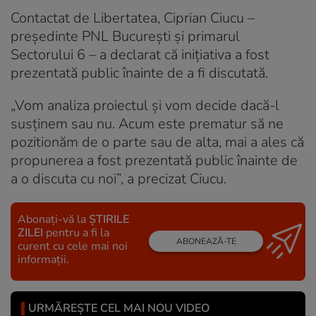
Contactat de Libertatea, Ciprian Ciucu –
președinte PNL București și primarul
Sectorului 6 – a declarat că inițiativa a fost
prezentată public înainte de a fi discutată.
„Vom analiza proiectul și vom decide dacă-l
susținem sau nu. Acum este prematur să ne
pozitionăm de o parte sau de alta, mai a ales că
propunerea a fost prezentată public înainte de
a o discuta cu noi”, a precizat Ciucu.
Abonați-vă la
ȘTIRILE
ZILEI
pentru a fi la
ABONEAZĂ-TE
curent cu cele mai noi
informații.
URMĂREȘTE CEL MAI NOU VIDEO