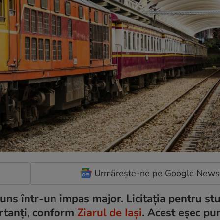
Urmărește-ne pe Google News
juns într-un impas major. Licitația pentru st
ertanți, conform
Ziarul de Iași
. Acest eșec pu