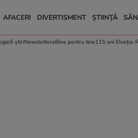
AFACERI
DIVERTISMENT
ȘTIINȚĂ
SĂN
Bani și Afaceri
Monden
Știri Știință
Știri 
Auto
Horoscop
Schimbări climati
Relații
Locuri de muncă
Muzică și Filme
Rețete
ogie
5 știri
Newslettere
Bine pentru tine
115 ani Elveția
Imobiliare.ro
Vacanțe și Cultură
Fructe
eJobs.ro
Îngriji