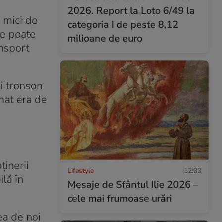
2026. Report la Loto 6/49 la
 mici de
categoria I de peste 8,12
se poate
milioane de euro
ansport
i tronson
mat era de
ținerii
Lifestyle
12:00
ilă în
Mesaje de Sfântul Ilie 2026 –
cele mai frumoase urări
rea de noi