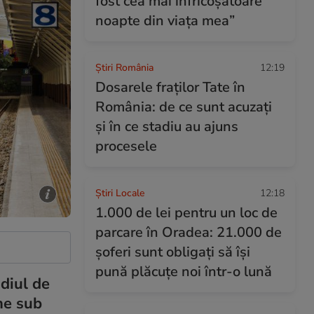
fost cea mai înfricoşătoare
noapte din viaţa mea”
Știri România
12:19
Dosarele fraților Tate în
România: de ce sunt acuzați
și în ce stadiu au ajuns
procesele
Știri Locale
12:18
1.000 de lei pentru un loc de
parcare în Oradea: 21.000 de
șoferi sunt obligați să își
pună plăcuțe noi într-o lună
udiul de
ne sub