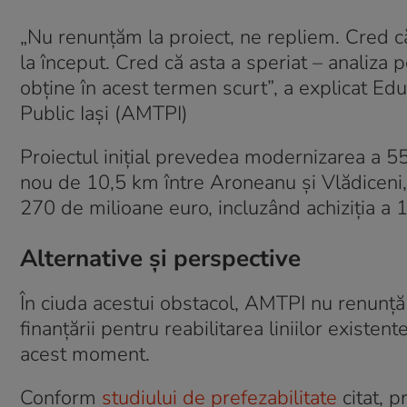
„Nu renunțăm la proiect, ne repliem. Cred c
la început. Cred că asta a speriat – analiza
obține în acest termen scurt”, a explicat Ed
Public Iași (AMTPI)
Proiectul inițial prevedea modernizarea a 55
nou de 10,5 km între Aroneanu și Vlădiceni,
270 de milioane euro, incluzând achiziția a 
Alternative și perspective
În ciuda acestui obstacol, AMTPI nu renunță 
finanțării pentru reabilitarea liniilor existent
acest moment.
Conform
studiului de prefezabilitate
citat, p