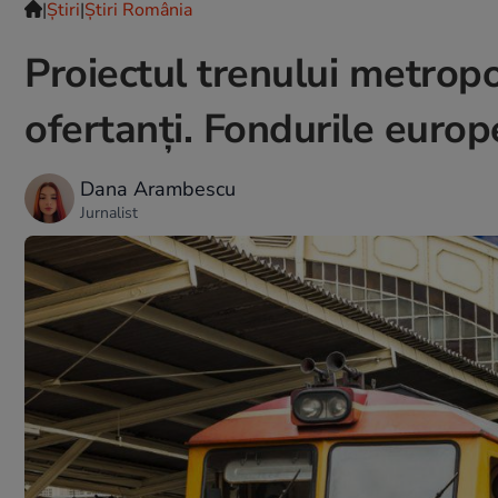
|
Ştiri
|
Știri România
Proiectul trenului metropol
ofertanți. Fondurile europ
Dana Arambescu
Jurnalist