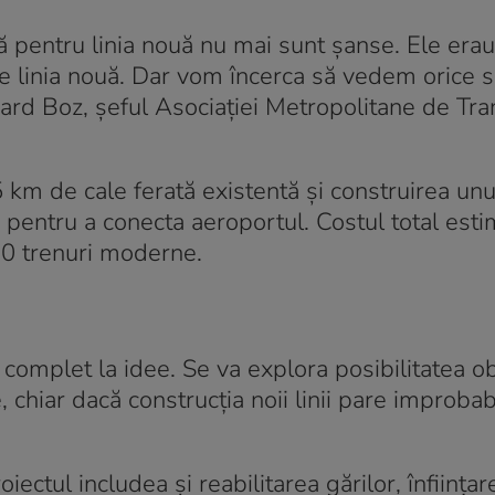
ă pentru linia nouă nu mai sunt șanse. Ele erau
 pe linia nouă. Dar vom încerca să vedem orice 
uard Boz, șeful Asociației Metropolitane de Tr
 km de cale ferată existentă și construirea unu
 pentru a conecta aeroportul. Costul total esti
10 trenuri moderne.
complet la idee. Se va explora posibilitatea ob
e, chiar dacă construcția noii linii pare improbab
roiectul includea și reabilitarea gărilor, înființa