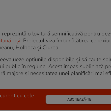
te reprezintă o lovitură semnificativă pentru de
tană Iași
. Proiectul viza îmbunătățirea conexiun
neanu, Holboca și Ciurea.
reevalueze opțiunile disponibile și să caute solu
ui public în regiune. Acest impas subliniază pr
ă majore și necesitatea unei planificări mai efi
 curent cu cele
ABONEAZĂ-TE