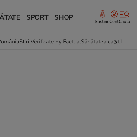
ĂTATE
SPORT
SHOP
Susține
Cont
Caută
Sănătate și Fitness
ce
 culinare
-România
Știri Verificate by Factual
Sănătatea ca stil de vi
 și legume
rea plantelor