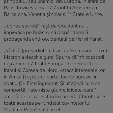
principalul său „inamic” din Europa. În afară de
Paris, Kuzicev a mai călătorit la Amsterdam,
Barcelona, Veneția și chiar și în Statele Unite.
„Iubirea secretă” față de Occident nu-l
împiedică pe Kuzicev să răspândească
propagandă anti-occidentală pe Pervîi Kanal.
„Văd că (președintele francez Emmanuel – n.r.)
Macron a deschis gura. Spune că înfricoșătorii
ruși amenință toată Europa, cooperează cu
Iranul și Coreea de Nord, «atacă interesele lor
în Africa (?) și sunt foarte, foarte agresivi în
spațiu (!)». Este îngrijorat. Și uitați-vă cum se
comportă. Face niște glume idioate, care îi
amuză pe cei care stau în cameră. Chicotesc. Și
toate acestea pe fundalul cuvintelor lui
Vladimir Putin”, susține el.