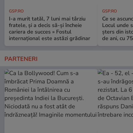
GSP.RO
GSP.RO
I-a murit tatăl, 7 luni mai târziu
Ce se ascund
fratele, și a decis să-și încheie
Locul unde s-
cariera de succes » Fostul
șters din ist
internațional este astăzi grădinar
de ani, cu 7
PARTENERI