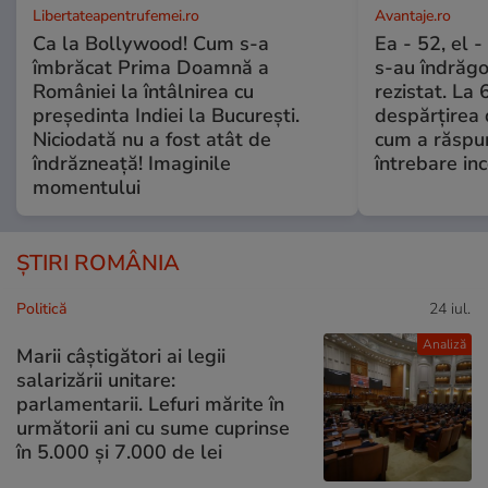
Libertateapentrufemei.ro
Avantaje.ro
Ca la Bollywood! Cum s-a
Ea - 52, el 
îmbrăcat Prima Doamnă a
s-au îndrăgos
României la întâlnirea cu
rezistat. La 
președinta Indiei la București.
despărțirea 
Niciodată nu a fost atât de
cum a răspu
îndrăzneață! Imaginile
întrebare i
momentului
ȘTIRI ROMÂNIA
Politică
24 iul.
Analiză
Marii câștigători ai legii
salarizării unitare:
parlamentarii. Lefuri mărite în
următorii ani cu sume cuprinse
în 5.000 și 7.000 de lei