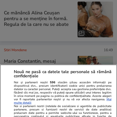
Ce mănâncă Alina Ceușan
pentru a se menține în formă.
Regula de la care nu se abate
Stiri Mondene
16:49
Maria Constantin, mesaj
emoționant la 3 ani de la nunta
Nouă ne pasă ca datele tale personale să rămână
cu Robert Stoica: „Am înțeles că
confidențiale
o căsnicie frumoasă nu
Noi și partenerii noștri
596
stocăm și/sau accesăm informații pe
înseamnă perfecțiune”
dispozitivul dvs., precum identificatorii cookie unici pentru prelucrarea
datelor cu caracter personal. Puteți accepta sau gestiona preferințele dvs.
făcând clic mai jos, respectiv vă puteți opune utilizării unui interes legitim
în orice moment pe pagina cu politica de confidențialitate. Aceste alegeri
vor fi raportate partenerilor noștri și nu vă vor afecta navigarea.
Mai
multe detalii
PARTENERI
Noi si partenerii nostri (retelele de socializare si agentiile de publicitate
partenere, precum si furnizorii nostri de servicii de date analitice)
prelucram date pentru a permite website-ului sa functioneze, pentru a
personaliza continutul si anunturile publicitare afisate in functie de