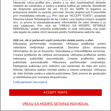
interesele si/sau profilul dvs., pentru a va oferi functionalitati aferente
retelelor de socializare si pentru a analiza traficul pe website. Beneficiati
de drepturile prevazute de art. 15-22 din GDPR in legatura cu
prelucrarea datelor cu caracter personal. Aceste drepturi pot fi exercitate
prin modalitatea indicata
aici
. Prin click pe “ACCEPT TOATE”, acceptati
folosirea tuturor Tehnologiilor de tip Cookie, care implica inclusiv acceptul
dvs. cu privire la stocarea/accesarea informatiilor de catre Vendor-ii cu
care colaboram. Prin click pe “VREAU SA MODIFIC SETARILE
INDIVIDUAL” puteti schimba preferintele in mod individual, mai putin
cele legate de cookie strict necesare pentru functionarea website-ului.
Atât noi, cât și partenerii noștri prelucrăm datele pentru a oferi:
Măsurarea performanței reclamelor. Utilizarea profilurilor pentru
selectarea conținutului personalizat. Stocarea și/sau accesarea
informațiilor de pe un dispozitiv. Dezvoltarea și îmbunătățirea serviciilor.
Crearea profilurilor de conținut personalizat. Utilizarea profilurilor pentru
TVMania.ro
ObservatorNews
selectarea publicității personalizate. Crearea profilurilor pentru
A rupt tăcerea fără nicio rușine!
Afacerea cu 
publicitate personalizată. Măsurarea performanței conținutului.
Înțelegerea publicului prin statistici sau combinații de date din surse
Daniela Crudu spune totul despre
lovitura pe t
diferite. Utilizarea datelor limitate pentru a selecta conținutul. Utilizarea
activitatea ei de pe platformele
aşteaptă şi 
de date limitate pentru a selecta publicitatea. Date precise de geolocație
pentru adulți: „Fac ce vreau, e
serviciu
și identificarea prin scanarea dispozitivului.
Listă parteneri (furnizori)
wow!”
ACCEPT TOATE
VREAU SA MODIFIC SETARILE INDIVIDUAL
PARTENERI