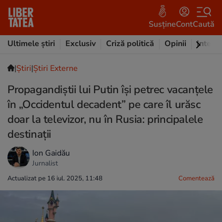
Susține
Cont
Caută
Ultimele știri
Exclusiv
Criză politică
Opinii
Intervi
|
Ştiri
|
Știri Externe
Propagandiștii lui Putin își petrec vacanțele
în „Occidentul decadent” pe care îl urăsc
doar la televizor, nu în Rusia: principalele
destinații
Ion Gaidău
Jurnalist
Actualizat pe 16 iul. 2025, 11:48
Comentează