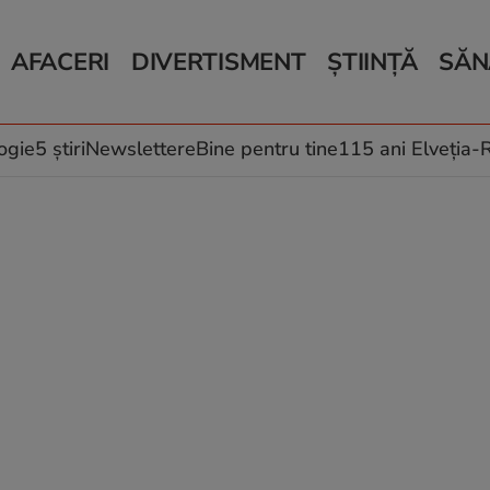
AFACERI
DIVERTISMENT
ȘTIINȚĂ
SĂN
Bani și Afaceri
Monden
Știri Știință
Știri 
Auto
Horoscop
Schimbări climati
Relații
Locuri de muncă
Muzică și Filme
Rețete
ogie
5 știri
Newslettere
Bine pentru tine
115 ani Elveția
Imobiliare.ro
Vacanțe și Cultură
Fructe
eJobs.ro
Îngriji