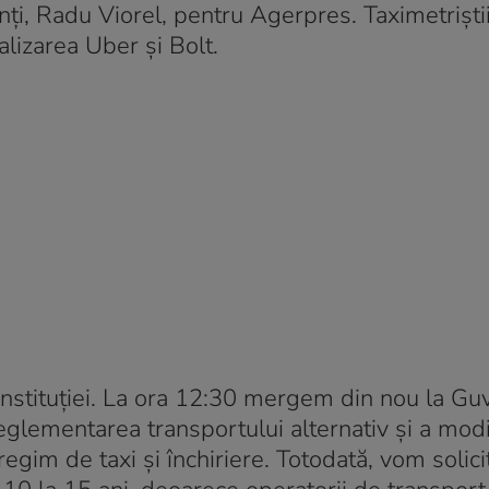
ţi, Radu Viorel, pentru Agerpres. Taximetriști
calizarea Uber și Bolt.
 Constituţiei. La ora 12:30 mergem din nou la G
lementarea transportului alternativ şi a modif
egim de taxi şi închiriere. Totodată, vom solici