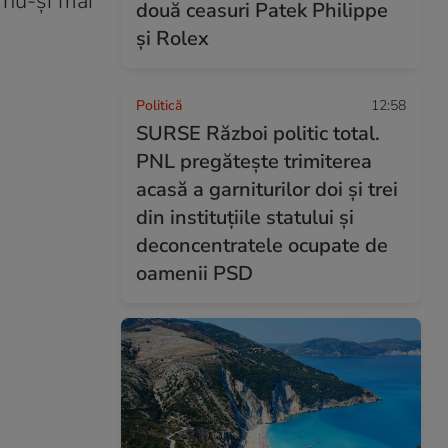
 nu-şi mai
două ceasuri Patek Philippe
și Rolex
Politică
12:58
SURSE Război politic total.
PNL pregătește trimiterea
acasă a garniturilor doi și trei
din instituțiile statului și
deconcentratele ocupate de
oamenii PSD