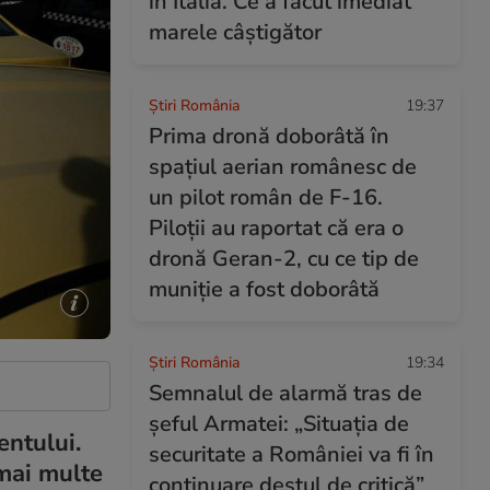
în Italia. Ce a făcut imediat
marele câștigător
Știri România
19:37
Prima dronă doborâtă în
spațiul aerian românesc de
un pilot român de F-16.
Piloții au raportat că era o
dronă Geran-2, cu ce tip de
muniție a fost doborâtă
Știri România
19:34
Semnalul de alarmă tras de
șeful Armatei: „Situația de
entului.
securitate a României va fi în
 mai multe
continuare destul de critică”