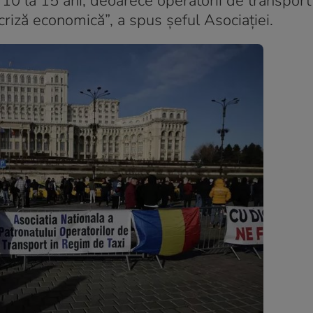
a 10 la 15 ani, deoarece operatorii de transport
riză economică”, a spus șeful Asociației.