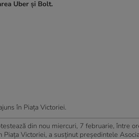
area Uber și Bolt.
juns în Piața Victoriei.
testează din nou miercuri, 7 februarie, între o
în Piaţa Victoriei, a susținut preşedintele Asocia