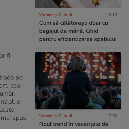
Vacanțe și Cultură
18:12
Cum să călătoreşti doar cu
bagajul de mână. Ghid
pentru eficientizarea spaţiului
r fi
stradă pe
ort, cea
număr.
ntrol, e
Aceste
Vacanțe și Cultură
17:56
 a mai spus
Noul trend în vacanțele de