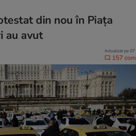
otestat din nou în Piaţa
i au avut
Actualizat pe 07
157 come