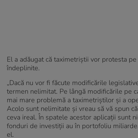
El a adăugat că taximetriştii vor protesta pe
îndeplinite.
„Dacă nu vor fi făcute modificările legislat
termen nelimitat. Pe lângă modificările pe car
mai mare problemă a taximetriştilor şi a ope
Acolo sunt nelimitate şi vreau să vă spun că s
ceva ireal. În spatele acestor aplicaţii sunt n
fonduri de investiţii au în portofoliu miliarde
el.