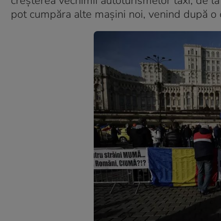
creşterea vechimii autoturismelor taxi, de l
pot cumpăra alte maşini noi, venind după o c