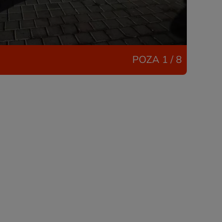
POZA
1 / 8