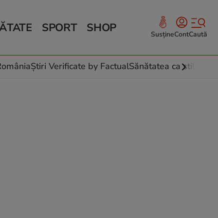
ĂTATE
SPORT
SHOP
Susține
Cont
Caută
Sănătate și Fitness
ce
 culinare
-România
Știri Verificate by Factual
Sănătatea ca stil de vi
 și legume
rea plantelor