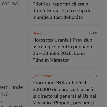
i cer mai
Piloții au raportat că era o
dronă Geran-2, cu ce tip de
muniție a fost doborâtă
Horoscop
12:00
Horoscop Urania | Previziuni
astrologice pentru perioada
25 – 31 iulie 2026. Luna
Plină în Vărsător
Știri România
13:23
Procurorii DNA ar fi găsit
uvern, unde
500.000 de euro cash acasă
icării
la directorul general al Uzinei
ta
Mecanice Plopeni, precum și