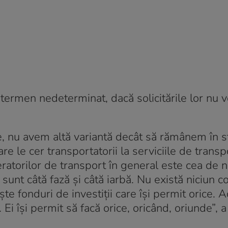
 termen nedeterminat, dacă solicitările lor nu vo
ive, nu avem altă variantă decât să rămânem în 
e le cer transportatorii la serviciile de transp
ratorilor de transport în general este cea de 
unt câtă fază şi câtă iarbă. Nu există niciun co
işte fonduri de investiţii care îşi permit orice. 
. Ei îşi permit să facă orice, oricând, oriunde”,