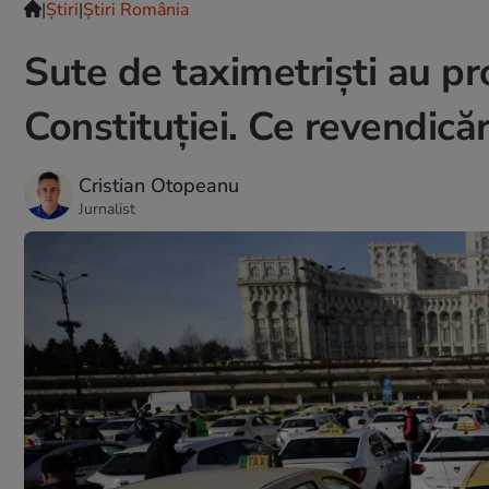
|
Ştiri
|
Știri România
Sute de taximetrişti au pr
Constituţiei. Ce revendicăr
Cristian Otopeanu
Jurnalist