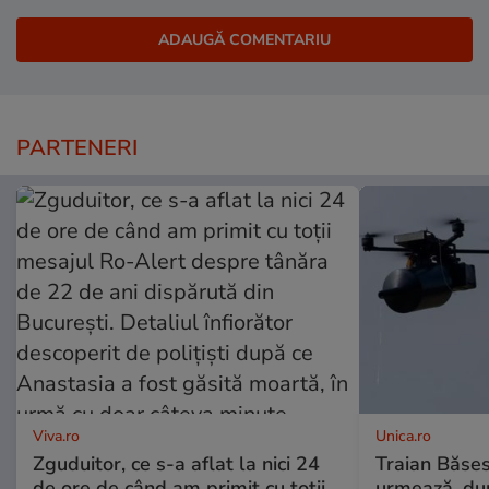
PARTENERI
Viva.ro
Unica.ro
Zguduitor, ce s-a aflat la nici 24
Traian Băses
de ore de când am primit cu toții
urmează, du