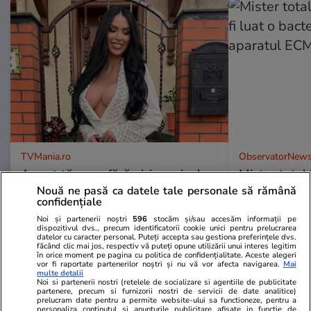
TVMania.ro
ObservatorNews
A rupt tăcerea fără nicio rușine!
Mister total î
Daniela Crudu spune totul despre
luat o bacter
Nouă ne pasă ca datele tale personale să rămână
confidențiale
activitatea ei de pe platformele
aparatul ECM
pentru adulți: „Fac ce vreau, e
Noi și partenerii noștri
596
stocăm și/sau accesăm informații pe
dispozitivul dvs., precum identificatorii cookie unici pentru prelucrarea
wow!”
datelor cu caracter personal. Puteți accepta sau gestiona preferințele dvs.
făcând clic mai jos, respectiv vă puteți opune utilizării unui interes legitim
în orice moment pe pagina cu politica de confidențialitate. Aceste alegeri
vor fi raportate partenerilor noștri și nu vă vor afecta navigarea.
Mai
multe detalii
Noi si partenerii nostri (retelele de socializare si agentiile de publicitate
partenere, precum si furnizorii nostri de servicii de date analitice)
prelucram date pentru a permite website-ului sa functioneze, pentru a
personaliza continutul si anunturile publicitare afisate in functie de