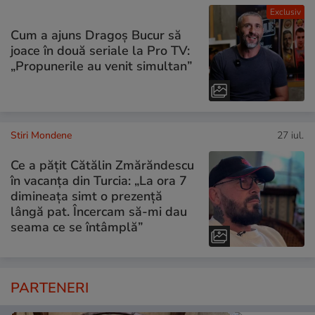
Exclusiv
Cum a ajuns Dragoș Bucur să
joace în două seriale la Pro TV:
„Propunerile au venit simultan”
Stiri Mondene
27 iul.
Ce a pățit Cătălin Zmărăndescu
în vacanța din Turcia: „La ora 7
dimineața simt o prezență
lângă pat. Încercam să-mi dau
seama ce se întâmplă”
PARTENERI