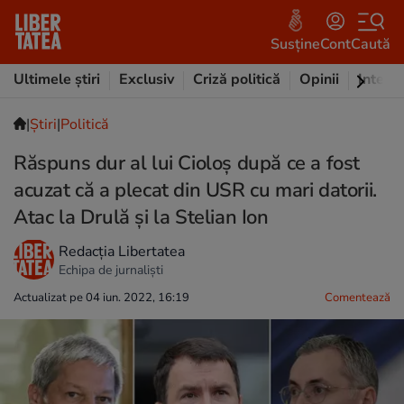
Susține
Cont
Caută
Ultimele știri
Exclusiv
Criză politică
Opinii
Intervi
|
Ştiri
|
Politică
Răspuns dur al lui Cioloș după ce a fost
acuzat că a plecat din USR cu mari datorii.
Atac la Drulă și la Stelian Ion
Redacția Libertatea
Echipa de jurnaliști
Actualizat pe 04 iun. 2022, 16:19
Comentează