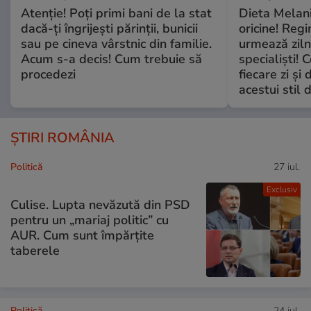
Atenție! Poți primi bani de la stat
Dieta Melan
dacă-ți îngrijești părinții, bunicii
oricine! Regi
sau pe cineva vârstnic din familie.
urmează zilni
Acum s-a decis! Cum trebuie să
specialiști! 
procedezi
fiecare zi și 
acestui stil 
ȘTIRI ROMÂNIA
Politică
27 iul.
Exclusiv
Culise. Lupta nevăzută din PSD
pentru un „mariaj politic” cu
AUR. Cum sunt împărțite
taberele
Politică
24 iul.