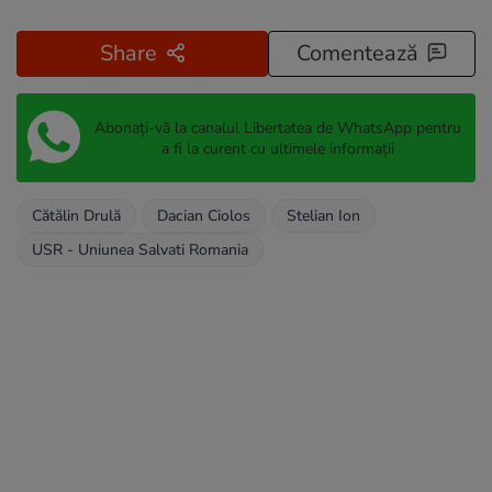
Share
Comentează
Abonați-vă la canalul Libertatea de WhatsApp pentru
a fi la curent cu ultimele informații
Cătălin Drulă
Dacian Ciolos
Stelian Ion
USR - Uniunea Salvati Romania