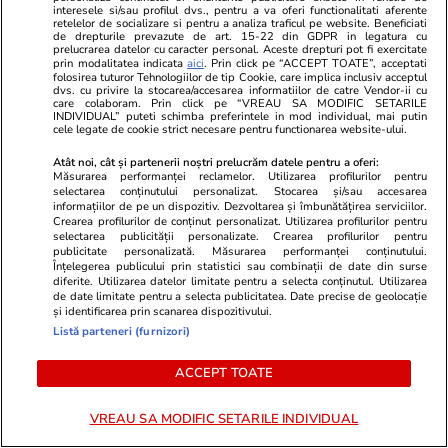
PARTENERI
interesele si/sau profilul dvs., pentru a va oferi functionalitati aferente
retelelor de socializare si pentru a analiza traficul pe website. Beneficiati
de drepturile prevazute de art. 15-22 din GDPR in legatura cu
prelucrarea datelor cu caracter personal. Aceste drepturi pot fi exercitate
prin modalitatea indicata
aici
. Prin click pe “ACCEPT TOATE”, acceptati
folosirea tuturor Tehnologiilor de tip Cookie, care implica inclusiv acceptul
dvs. cu privire la stocarea/accesarea informatiilor de catre Vendor-ii cu
care colaboram. Prin click pe “VREAU SA MODIFIC SETARILE
INDIVIDUAL” puteti schimba preferintele in mod individual, mai putin
cele legate de cookie strict necesare pentru functionarea website-ului.
Atât noi, cât și partenerii noștri prelucrăm datele pentru a oferi:
Măsurarea performanței reclamelor. Utilizarea profilurilor pentru
selectarea conținutului personalizat. Stocarea și/sau accesarea
informațiilor de pe un dispozitiv. Dezvoltarea și îmbunătățirea serviciilor.
Crearea profilurilor de conținut personalizat. Utilizarea profilurilor pentru
selectarea publicității personalizate. Crearea profilurilor pentru
publicitate personalizată. Măsurarea performanței conținutului.
GSP.ro
GSP.ro
Înțelegerea publicului prin statistici sau combinații de date din surse
diferite. Utilizarea datelor limitate pentru a selecta conținutul. Utilizarea
Fosta mare jucătoare de tenis, de
Fostul fotba
de date limitate pentru a selecta publicitatea. Date precise de geolocație
nerecunoscut la evenimentul
de fraudă cu 
și identificarea prin scanarea dispozitivului.
Listă parteneri (furnizori)
organizat la Moscova
Profit de 3,
ACCEPT TOATE
VREAU SA MODIFIC SETARILE INDIVIDUAL