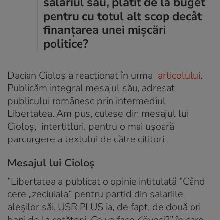
salariul său, plătit de la buget
pentru cu totul alt scop decât
finanțarea unei mișcări
politice?
Dacian Cioloș a reacționat în urma
articolului
.
Publicăm integral mesajul său, adresat
publicului românesc prin intermediul
Libertatea. Am pus, culese din mesajul lui
Cioloș, intertitluri, pentru o mai ușoară
parcurgere a textului de către cititori.
Mesajul lui Cioloș
”Libertatea a publicat o opinie intitulată ”Când
cere „zeciuiala” pentru partid din salariile
aleșilor săi, USR PLUS ia, de fapt, de două ori
bani de la cetățeni. Ce va face Kövesi?” în care