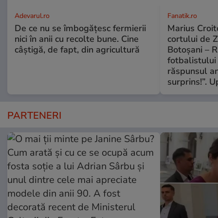
Adevarul.ro
Fanatik.ro
De ce nu se îmbogățesc fermierii
Marius Croito
nici în anii cu recolte bune. Cine
cortului de 
câștigă, de fapt, din agricultură
Botoșani – R
fotbalistului
răspunsul an
surprins!”. 
PARTENERI