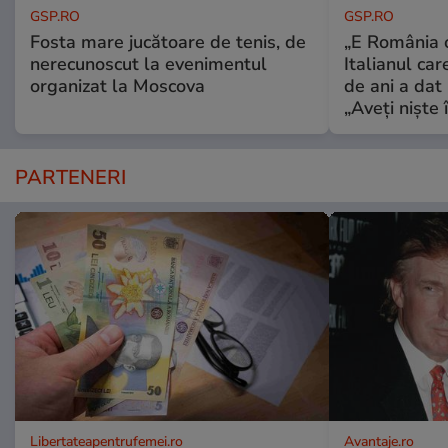
GSP.RO
GSP.RO
Fosta mare jucătoare de tenis, de
„E România o
nerecunoscut la evenimentul
Italianul car
organizat la Moscova
de ani a dat 
„Aveți niște î
PARTENERI
Libertateapentrufemei.ro
Avantaje.ro