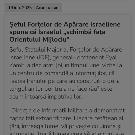
19 iun. 2025 - Acum un an
Șeful Forțelor de Apărare israeliene
spune că Israelul „schimbă fața
Orientului Mijlociu”
Șeful Statului Major al Forțelor de Apărare
Israeliene (IDF), general-locotenent Eyal
Zamir, a declarat, joi, în timpul unei vizite la
un centru de comandă a informațiilor, că
„sabia Iranului pe care au construit-o de-a
lungul anilor pentru a ne face rău” este
acum întoarsă împotriva lor.
„Direcția de Informații Militare a demonstrat
capacități extraordinare. Fiecare cetățean al
țării, întreaga lume, vă privește cu uimire și
admirație. Toată lumea vrea să afle cum s-a