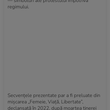
— simboluri ale protestului împotriva
regimului.
Secvențele prezentate par a fi preluate din
mișcarea „Femeie, Viață, Libertate”,
declanșată în 2022, după moartea tinerei