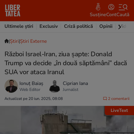
Susține
Cont
Caută
Ultimele știri
Exclusiv
Criză politică
Opinii
Video
|
Ştiri
|
Știri Externe
Război Israel-Iran, ziua șapte: Donald
Trump va decide „în două săptămâni” dacă
SUA vor ataca Iranul
Ionuț Baiaș
Ciprian Iana
Web Editor
Jurnalist
Actualizat pe 20 iun. 2025, 08:08
2 comentarii
LiveText