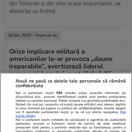
din Teheran și din alte orașe importante, iar
afacerile se închid.
19 iun. 2025 - Acum un an
Orice implicare militară a
americanilor le-ar provoca „daune
ireparabile”, avertizează liderul
suprem al Iranului, ayatollahul Ali
Khamenei
Nouă ne pasă ca datele tale personale să rămână
confidențiale
Liderul suprem al Iranului, ayatollahul Ali
Noi și partenerii noștri
596
stocăm și/sau accesăm informații pe
dispozitivul dvs., precum identificatorii cookie unici pentru prelucrarea
Khamenei, a respins apelurile SUA la
datelor cu caracter personal. Puteți accepta sau gestiona preferințele dvs.
făcând clic mai jos, respectiv vă puteți opune utilizării unui interes legitim
capitulare în contextul atacurilor israeliene
în orice moment pe pagina cu politica de confidențialitate. Aceste alegeri
vor fi raportate partenerilor noștri și nu vă vor afecta navigarea.
Mai
și a avertizat că orice implicare militară a
multe detalii
Noi si partenerii nostri (retelele de socializare si agentiile de publicitate
americanilor le-ar provoca „daune
partenere, precum si furnizorii nostri de servicii de date analitice)
prelucram date pentru a permite website-ului sa functioneze, pentru a
ireparabile”.
personaliza continutul si anunturile publicitare afisate in functie de