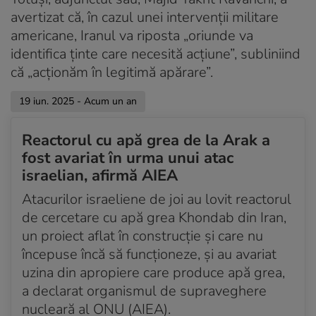
Acum un an
avertizat că, în cazul unei intervenții militare
AIEA afirmă că nu există „efecte radiologice” după
lovirea reactorului de la Arak
americane, Iranul va riposta „oriunde va
identifica ținte care necesită acțiune”, subliniind
Acum un an
că „acționăm în legitimă apărare”.
Principalele evenimente ale zilei de până acum
19 iun. 2025 - Acum un an
Acum un an
Mass-media iraniană afirmă că ținta atacului care a
avariat spitalul israelian era un obiectiv militar din
Reactorul cu apă grea de la Arak a
apropiere
fost avariat în urma unui atac
israelian, afirmă AIEA
Acum un an
Războiul secret al Israelului în Iran: telefoane
Atacurilor israeliene de joi au lovit reactorul
piratate, agenți sub acoperire și sisteme de arme
de cercetare cu apă grea Khondab din Iran,
miniaturizate
un proiect aflat în construcție și care nu
începuse încă să funcționeze, și au avariat
Acum un an
uzina din apropiere care produce apă grea,
Ministru israelian: Khamenei va fi tras la răspundere
pentru crimele sale
a declarat organismul de supraveghere
nucleară al ONU (AIEA).