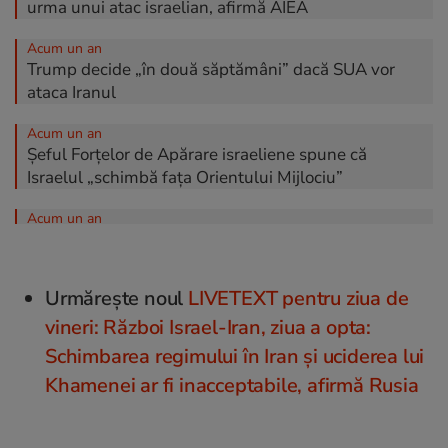
urma unui atac israelian, afirmă AIEA
Acum un an
Trump decide „în două săptămâni” dacă SUA vor
ataca Iranul
Acum un an
Șeful Forțelor de Apărare israeliene spune că
Israelul „schimbă fața Orientului Mijlociu”
Acum un an
Israelul așteaptă ca SUA să decidă în 24-48 de ore
dacă va ataca Iranul
Urmărește noul
LIVETEXT pentru ziua de
Acum un an
Hackerii au „spart” televiziunea iraniană după ce
vineri: Război Israel-Iran, ziua a opta:
liderul suprem al țării a amenințat SUA cu „război
Schimbarea regimului în Iran și uciderea lui
total”
Khamenei ar fi inacceptabile, afirmă Rusia
Acum un an
Zeci de mii de turiști sunt blocați în Israel din cauza