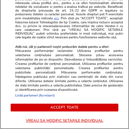
interesele si/sau profilul dvs., pentru a va oferi functionalitati aferente
retelelor de socializare si pentru a analiza traficul pe website. Beneficiati
„Persoanele înțelepte care cunosc Iranul,
de drepturile prevazute de art. 15-22 din GDPR in legatura cu
prelucrarea datelor cu caracter personal. Aceste drepturi pot fi exercitate
poporul său și istoria sa nu se adresează
prin modalitatea indicata
aici
. Prin click pe “ACCEPT TOATE”, acceptati
folosirea tuturor Tehnologiilor de tip Cookie, care implica inclusiv acceptul
niciodată acestei națiuni cu limbajul
dvs. cu privire la stocarea/accesarea informatiilor de catre Vendor-ii cu
care colaboram. Prin click pe “VREAU SA MODIFIC SETARILE
amenințărilor, deoarece națiunea iraniană nu
INDIVIDUAL” puteti schimba preferintele in mod individual, mai putin
cele legate de cookie strict necesare pentru functionarea website-ului.
este genul de națiune care se predă”, a
transmis ayatollahul Ali Khamenei.
Atât noi, cât și partenerii noștri prelucrăm datele pentru a oferi:
Măsurarea performanței reclamelor. Utilizarea profilurilor pentru
selectarea conținutului personalizat. Stocarea și/sau accesarea
informațiilor de pe un dispozitiv. Dezvoltarea și îmbunătățirea serviciilor.
Un diplomat iranian avertizase anterior că
Crearea profilurilor de conținut personalizat. Utilizarea profilurilor pentru
intervenția SUA ar risca un „război total”.
selectarea publicității personalizate. Crearea profilurilor pentru
publicitate personalizată. Măsurarea performanței conținutului.
Înțelegerea publicului prin statistici sau combinații de date din surse
diferite. Utilizarea datelor limitate pentru a selecta conținutul. Utilizarea
de date limitate pentru a selecta publicitatea. Date precise de geolocație
și identificarea prin scanarea dispozitivului.
19 iun. 2025 - Acum un an
Listă parteneri (furnizori)
Israelul spune că liderul suprem al
ACCEPT TOATE
Iranului „nu mai poate fi lăsat să
VREAU SA MODIFIC SETARILE INDIVIDUAL
existe”