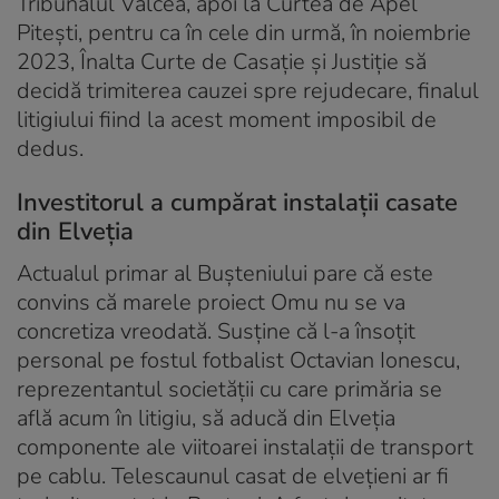
Tribunalul Vâlcea, apoi la Curtea de Apel
Pitești, pentru ca în cele din urmă, în noiembrie
2023, Înalta Curte de Casație și Justiție să
decidă trimiterea cauzei spre rejudecare, finalul
litigiului fiind la acest moment imposibil de
dedus.
Investitorul a cumpărat instalații casate
din Elveția
Actualul primar al Bușteniului pare că este
convins că marele proiect Omu nu se va
concretiza vreodată. Susține că l-a însoțit
personal pe fostul fotbalist Octavian Ionescu,
reprezentantul societății cu care primăria se
află acum în litigiu, să aducă din Elveția
componente ale viitoarei instalații de transport
pe cablu. Telescaunul casat de elvețieni ar fi