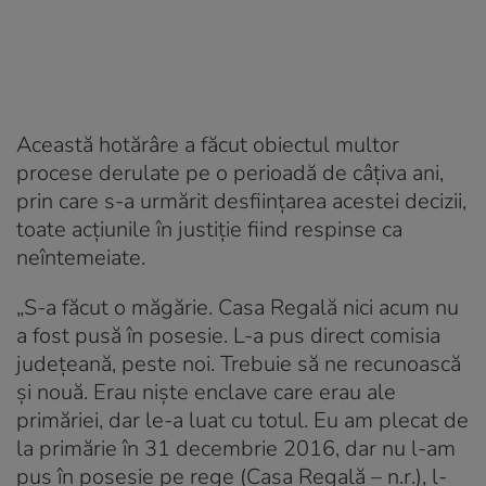
Această hotărâre a făcut obiectul multor
procese derulate pe o perioadă de câţiva ani,
prin care s-a urmărit desființarea acestei decizii,
toate acțiunile în justiție fiind respinse ca
neîntemeiate.
„S-a făcut o măgărie. Casa Regală nici acum nu
a fost pusă în posesie. L-a pus direct comisia
județeană, peste noi. Trebuie să ne recunoască
și nouă. Erau niște enclave care erau ale
primăriei, dar le-a luat cu totul. Eu am plecat de
la primărie în 31 decembrie 2016, dar nu l-am
pus în posesie pe rege (Casa Regală – n.r.), l-