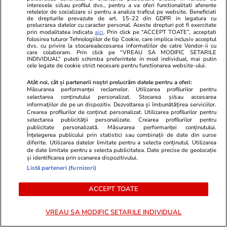
au le distrugeau pentru a putea fi retrocedate unor
interesele si/sau profilul dvs., pentru a va oferi functionalitati aferente
retelelor de socializare si pentru a analiza traficul pe website. Beneficiati
anonimi care nu aveau nimic romanaesc .Jaf , hotie
de drepturile prevazute de art. 15-22 din GDPR in legatura cu
si minciuna au fost la mare onoare in retrocedari .
prelucrarea datelor cu caracter personal. Aceste drepturi pot fi exercitate
prin modalitatea indicata
aici
. Prin click pe “ACCEPT TOATE”, acceptati
Sa aveti o zi buna .
folosirea tuturor Tehnologiilor de tip Cookie, care implica inclusiv acceptul
dvs. cu privire la stocarea/accesarea informatiilor de catre Vendor-ii cu
care colaboram. Prin click pe “VREAU SA MODIFIC SETARILE
4
8
2
INDIVIDUAL” puteti schimba preferintele in mod individual, mai putin
cele legate de cookie strict necesare pentru functionarea website-ului.
Atât noi, cât și partenerii noștri prelucrăm datele pentru a oferi:
VEZI TOATE COMENTARIILE (7)
Măsurarea performanței reclamelor. Utilizarea profilurilor pentru
selectarea conținutului personalizat. Stocarea și/sau accesarea
informațiilor de pe un dispozitiv. Dezvoltarea și îmbunătățirea serviciilor.
Comentează
Crearea profilurilor de conținut personalizat. Utilizarea profilurilor pentru
selectarea publicității personalizate. Crearea profilurilor pentru
publicitate personalizată. Măsurarea performanței conținutului.
Loghează-te în contul tău
pentru a adăuga
Înțelegerea publicului prin statistici sau combinații de date din surse
comentarii și a te alătura dialogului.
diferite. Utilizarea datelor limitate pentru a selecta conținutul. Utilizarea
de date limitate pentru a selecta publicitatea. Date precise de geolocație
și identificarea prin scanarea dispozitivului.
Listă parteneri (furnizori)
ACCEPT TOATE
VREAU SA MODIFIC SETARILE INDIVIDUAL