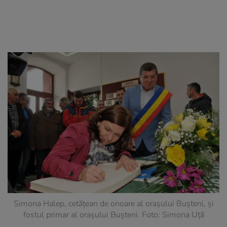
Simona Halep, cetăţean de onoare al oraşului Buşteni, și
fostul primar al orașului Bușteni. Foto: Simona Uţă