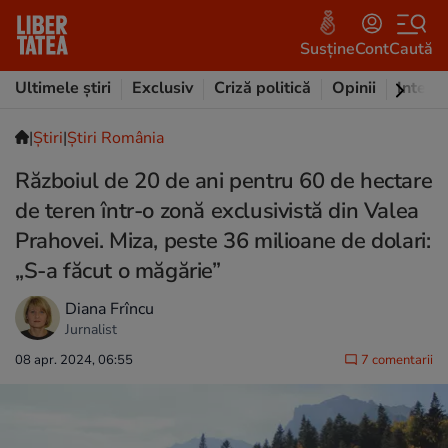
Susține
Cont
Caută
Ultimele știri
Exclusiv
Criză politică
Opinii
Intervi
|
Ştiri
|
Știri România
Războiul de 20 de ani pentru 60 de hectare
de teren într-o zonă exclusivistă din Valea
Prahovei. Miza, peste 36 milioane de dolari:
„S-a făcut o măgărie”
Diana Frîncu
Jurnalist
08 apr. 2024, 06:55
7 comentarii