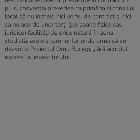
realizării obiectivelor prevăzute în contract. În
plus, convenția prevedea ca primăria și consiliul
local să nu încheie nici un fel de contract şi nici
să nu acorde unor terţi (persoane fizice sau
juridice) facilităţi de orice natură, în zona
studiată, asupra terenurilor unde urma să se
dezvolte Proiectul Omu Bucegi, „fără acordul
expres” al investitorului.