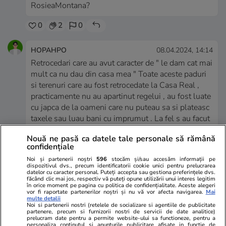
RosieaMontana?
0
2
0
HOPAHPO
08.04.2024, 14:14
Retrocedari care au avut caracter de " le dam cat mai
mult ca nu dau din casa mea " Toate aceste paduri
si terenuri care au fost retrocedate la Casa Real ,
practicamente nu au apartinut regelui , au fost luate
cu japca de la oameni care nu puteau sa si plateasc
taxele sau luau bani cu imprumut . La fel s au facut
cu mii de case in toata tara . Multi au plecat din tara
Nouă ne pasă ca datele tale personale să rămână
si au lasat fabrici si ateliere cu multe datorii si
confidențiale
aparatura veche , dar dupa 100 de ani au venit
Noi și partenerii noștri
596
stocăm și/sau accesăm informații pe
nepoti si stranepoti sa si ceara" drepturile ". Si au
dispozitivul dvs., precum identificatorii cookie unici pentru prelucrarea
primit , fabrici cu aparatura noua , mobilier , case
datelor cu caracter personal. Puteți accepta sau gestiona preferințele dvs.
făcând clic mai jos, respectiv vă puteți opune utilizării unui interes legitim
care au fost refacute in timp cu o multime de bani ,
în orice moment pe pagina cu politica de confidențialitate. Aceste alegeri
vor fi raportate partenerilor noștri și nu vă vor afecta navigarea.
Mai
paduri care nu au apartinut familiilor care cereau
multe detalii
Noi si partenerii nostri (retelele de socializare si agentiile de publicitate
drepturi . Si toate acestea au adus castiguri de
partenere, precum si furnizorii nostri de servicii de date analitice)
milioane de euro celor care falsificau documente s
prelucram date pentru a permite website-ului sa functioneze, pentru a
personaliza continutul si anunturile publicitare afisate in functie de