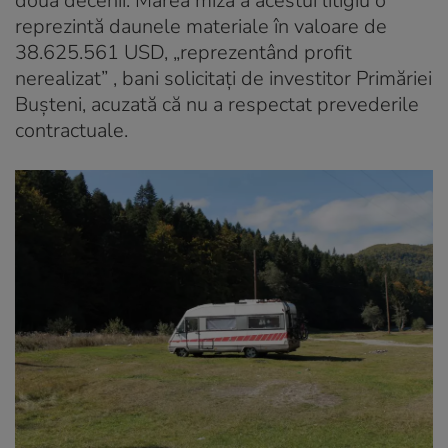
două decenii. Marea miză a acestui litigiu o
reprezintă daunele materiale în valoare de
38.625.561 USD, „reprezentând profit
nerealizat” , bani solicitați de investitor Primăriei
Bușteni, acuzată că nu a respectat prevederile
contractuale.