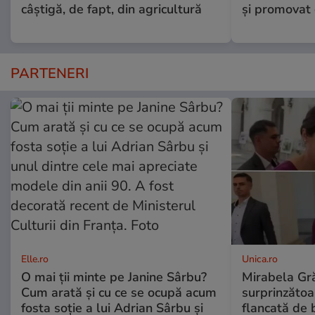
câștigă, de fapt, din agricultură
și promovat 
PARTENERI
Elle.ro
Unica.ro
O mai ții minte pe Janine Sârbu?
Mirabela Gră
Cum arată și cu ce se ocupă acum
surprinzătoar
fosta soție a lui Adrian Sârbu și
flancată de 