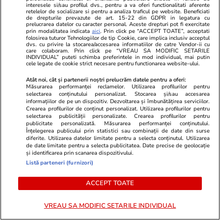
interesele si/sau profilul dvs., pentru a va oferi functionalitati aferente
retelelor de socializare si pentru a analiza traficul pe website. Beneficiati
de drepturile prevazute de art. 15-22 din GDPR in legatura cu
Știri România
27 iul.
prelucrarea datelor cu caracter personal. Aceste drepturi pot fi exercitate
prin modalitatea indicata
aici
. Prin click pe “ACCEPT TOATE”, acceptati
folosirea tuturor Tehnologiilor de tip Cookie, care implica inclusiv acceptul
Cum era să fie jefuit un român
dvs. cu privire la stocarea/accesarea informatiilor de catre Vendor-ii cu
care colaboram. Prin click pe “VREAU SA MODIFIC SETARILE
chiar pe malul Lacului Como din
INDIVIDUAL” puteti schimba preferintele in mod individual, mai putin
cele legate de cookie strict necesare pentru functionarea website-ului.
Italia: „Vine și îți zice să faceți o
Atât noi, cât și partenerii noștri prelucrăm datele pentru a oferi:
poză”
Măsurarea performanței reclamelor. Utilizarea profilurilor pentru
selectarea conținutului personalizat. Stocarea și/sau accesarea
informațiilor de pe un dispozitiv. Dezvoltarea și îmbunătățirea serviciilor.
Crearea profilurilor de conținut personalizat. Utilizarea profilurilor pentru
selectarea publicității personalizate. Crearea profilurilor pentru
Știri România
27 iul.
publicitate personalizată. Măsurarea performanței conținutului.
Înțelegerea publicului prin statistici sau combinații de date din surse
diferite. Utilizarea datelor limitate pentru a selecta conținutul. Utilizarea
Atenție la SMS-urile cu taxe de
de date limitate pentru a selecta publicitatea. Date precise de geolocație
și identificarea prin scanarea dispozitivului.
parcare false: noua fraudă
Listă parteneri (furnizori)
folosește frica de penalități ca
ACCEPT TOATE
să-ți fure datele
VREAU SA MODIFIC SETARILE INDIVIDUAL