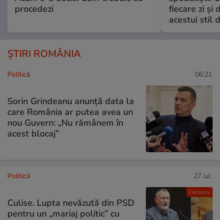
procedezi
fiecare zi și 
acestui stil 
ȘTIRI ROMÂNIA
Politică
06:21
Sorin Grindeanu anunță data la
care România ar putea avea un
nou Guvern: „Nu rămânem în
acest blocaj”
Politică
27 iul.
Exclusiv
Culise. Lupta nevăzută din PSD
pentru un „mariaj politic” cu