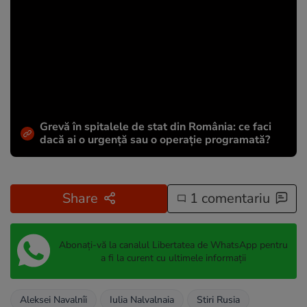
Grevă în spitalele de stat din România: ce faci
dacă ai o urgență sau o operație programată?
Share
1 comentariu
Abonați-vă la canalul Libertatea de WhatsApp pentru
a fi la curent cu ultimele informații
Aleksei Navalnîi
Iulia Nalvalnaia
Stiri Rusia