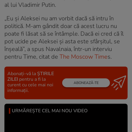
al lui Vladimir Putin.
„Eu și Aleksei nu am vorbit dacă să intru în
politică. M-am gândit doar că acest lucru nu
poate fi lăsat să se întâmple. Dacă ei cred că îl
pot ucide pe Aleksei și asta este sfârșitul, se
înșeală”, a spus Navalnaia, într-un interviu
pentru Time, citat de
The Moscow Time
s.
Abonați-vă la
ȘTIRILE
ZILEI
pentru a fi la
ABONEAZĂ-TE
curent cu cele mai noi
informații.
URMĂREȘTE CEL MAI NOU VIDEO