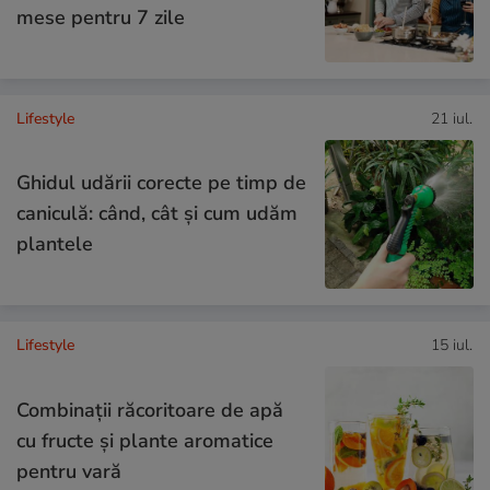
mese pentru 7 zile
Lifestyle
21 iul.
Ghidul udării corecte pe timp de
caniculă: când, cât şi cum udăm
plantele
Lifestyle
15 iul.
Combinaţii răcoritoare de apă
cu fructe şi plante aromatice
pentru vară