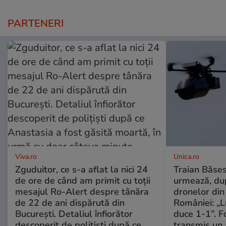
PARTENERI
Viva.ro
Unica.ro
Zguduitor, ce s-a aflat la nici 24
Traian Băses
de ore de când am primit cu toții
urmează, du
mesajul Ro-Alert despre tânăra
dronelor din 
de 22 de ani dispărută din
României: „L
București. Detaliul înfiorător
duce 1-1”. F
descoperit de polițiști după ce
transmis un 