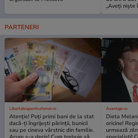
„Aveți niște î
PARTENERI
Libertateapentrufemei.ro
Avantaje.ro
Atenție! Poți primi bani de la stat
Dieta Melan
dacă-ți îngrijești părinții, bunicii
oricine! Regi
sau pe cineva vârstnic din familie.
urmează zilni
Acum s-a decis! Cum trebuie să
specialiști! 