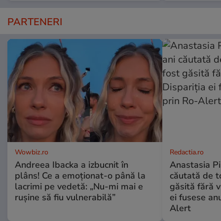
PARTENERI
Wowbiz.ro
Redactia.ro
Andreea Ibacka a izbucnit în
Anastasia Pi
plâns! Ce a emoționat-o până la
căutată de t
lacrimi pe vedetă: „Nu-mi mai e
găsită fără v
rușine să fiu vulnerabilă”
ei fusese anu
Alert