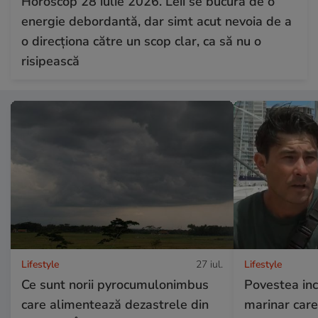
Horoscop 28 iulie 2026. Leii se bucură de o
energie debordantă, dar simt acut nevoia de a
o direcționa către un scop clar, ca să nu o
risipească
Lifestyle
27 iul.
Lifestyle
Ce sunt norii pyrocumulonimbus
Povestea inc
care alimentează dezastrele din
marinar care 