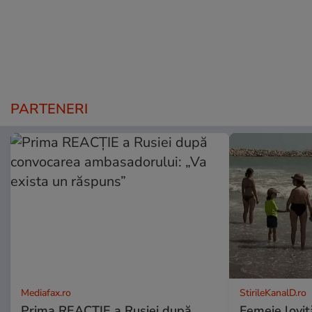
PARTENERI
Mediafax.ro
StirileKanalD.ro
Prima REACȚIE a Rusiei după
Femeie lovit