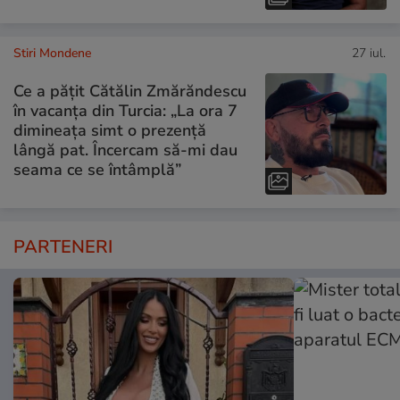
Stiri Mondene
27 iul.
Ce a pățit Cătălin Zmărăndescu
în vacanța din Turcia: „La ora 7
dimineața simt o prezență
lângă pat. Încercam să-mi dau
seama ce se întâmplă”
PARTENERI