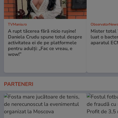
TVMania.ro
ObservatorNews
A rupt tăcerea fără nicio rușine!
Mister total î
Daniela Crudu spune totul despre
luat o bacter
activitatea ei de pe platformele
aparatul ECM
pentru adulți: „Fac ce vreau, e
wow!”
PARTENERI