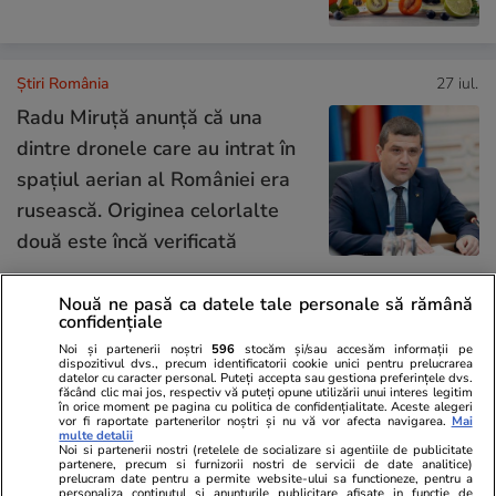
Știri România
27 iul.
Radu Miruță anunță că una
dintre dronele care au intrat în
spațiul aerian al României era
rusească. Originea celorlalte
două este încă verificată
Nouă ne pasă ca datele tale personale să rămână
Știri România
27 iul.
confidențiale
Noi și partenerii noștri
596
stocăm și/sau accesăm informații pe
Europa riscă să rămână fără
dispozitivul dvs., precum identificatorii cookie unici pentru prelucrarea
datelor cu caracter personal. Puteți accepta sau gestiona preferințele dvs.
gaze și să plătească scump, în
făcând clic mai jos, respectiv vă puteți opune utilizării unui interes legitim
în orice moment pe pagina cu politica de confidențialitate. Aceste alegeri
iarna 2026-2027. Și producția
vor fi raportate partenerilor noștri și nu vă vor afecta navigarea.
Mai
multe detalii
Noi si partenerii nostri (retelele de socializare si agentiile de publicitate
și rezervele Romgaz au scăzut
partenere, precum si furnizorii nostri de servicii de date analitice)
prelucram date pentru a permite website-ului sa functioneze, pentru a
personaliza continutul si anunturile publicitare afisate in functie de