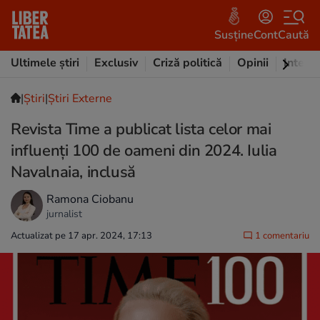
Susține
Cont
Caută
Ultimele știri
Exclusiv
Criză politică
Opinii
Intervi
|
Ştiri
|
Știri Externe
Revista Time a publicat lista celor mai
influenţi 100 de oameni din 2024. Iulia
Navalnaia, inclusă
Ramona Ciobanu
jurnalist
Actualizat pe 17 apr. 2024, 17:13
1 comentariu