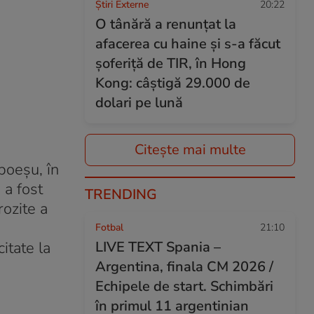
Știri Externe
20:22
O tânără a renunțat la
afacerea cu haine și s-a făcut
șoferiță de TIR, în Hong
Kong: câștigă 29.000 de
dolari pe lună
Citește mai multe
poeşu, în
 a fost
TRENDING
rozite a
Fotbal
21:10
itate la
LIVE TEXT Spania –
Argentina, finala CM 2026 /
Echipele de start. Schimbări
în primul 11 argentinian