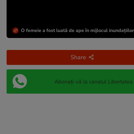
O femeie a fost luată de ape în mijlocul inundațiilor
Share
Abonați-vă la canalul Libertatea