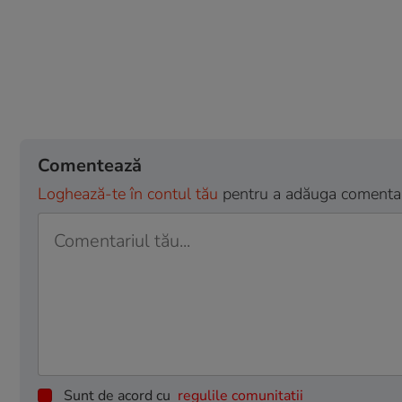
Comentează
Loghează-te în contul tău
pentru a adăuga comentarii
Sunt de acord cu
regulile comunitatii