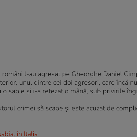
ecți români l-au agresat pe Gheorghe Daniel Cim
terior, unul dintre cei doi agresori, care încă nu
u o sabie și i-a retezat o mână, sub privirile îng
autorul crimei să scape și este acuzat de complic
bia, în Italia