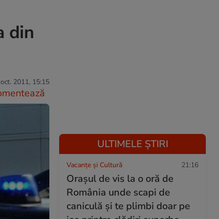
a din
oct. 2011, 15:15
omentează
ULTIMELE ȘTIRI
Vacanțe și Cultură
21:16
Orașul de vis la o oră de
România unde scapi de
caniculă și te plimbi doar pe