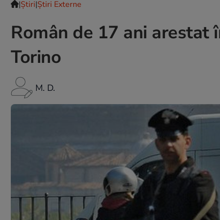
|
Ştiri
|
Știri Externe
Român de 17 ani arestat în
Torino
M. D.