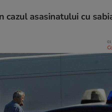
 cazul asasinatului cu sabi
01 
C