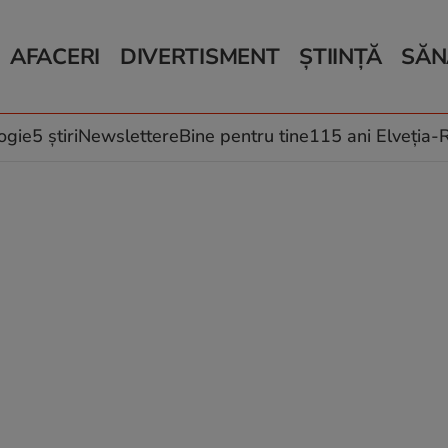
AFACERI
DIVERTISMENT
ȘTIINȚĂ
SĂN
Bani și Afaceri
Monden
Știri Știință
Știri 
Auto
Horoscop
Schimbări climati
Relații
Locuri de muncă
Muzică și Filme
Rețete
ogie
5 știri
Newslettere
Bine pentru tine
115 ani Elveția
Imobiliare.ro
Vacanțe și Cultură
Fructe
eJobs.ro
Îngriji