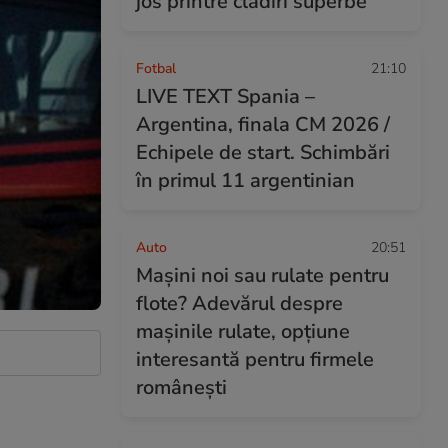
jos printre clădiri superbe
Fotbal
21:10
LIVE TEXT Spania –
Argentina, finala CM 2026 /
Echipele de start. Schimbări
în primul 11 argentinian
Auto
20:51
Mașini noi sau rulate pentru
flote? Adevărul despre
mașinile rulate, opțiune
interesantă pentru firmele
românești