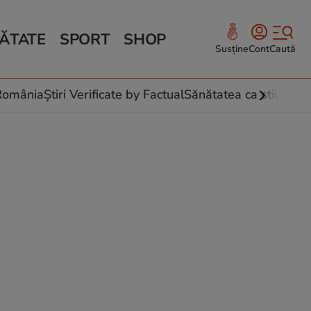
ĂTATE
SPORT
SHOP
Susține
Cont
Caută
Sănătate și Fitness
ce
 culinare
-România
Știri Verificate by Factual
Sănătatea ca stil de vi
 și legume
rea plantelor