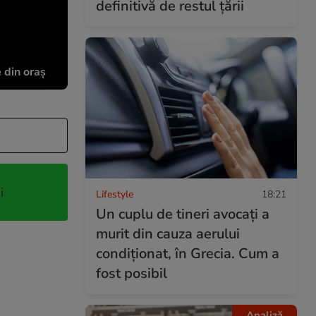
definitivă de restul țării
e din oraș
i
Lifestyle
18:21
Un cuplu de tineri avocați a
murit din cauza aerului
condiționat, în Grecia. Cum a
fost posibil
Analiză