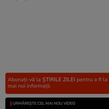
Abonați-vă la
ȘTIRILE ZILEI
pentru a fi la
mai noi informații.
URMĂREȘTE CEL MAI NOU VIDEO