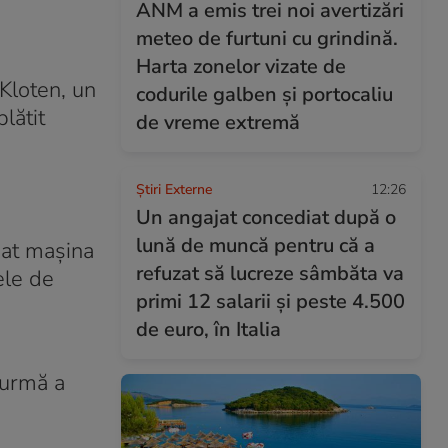
ANM a emis trei noi avertizări
meteo de furtuni cu grindină.
Harta zonelor vizate de
 Kloten, un
codurile galben și portocaliu
lătit
de vreme extremă
Știri Externe
12:26
Un angajat concediat după o
lună de muncă pentru că a
dat mașina
refuzat să lucreze sâmbăta va
ele de
primi 12 salarii și peste 4.500
de euro, în Italia
 urmă a