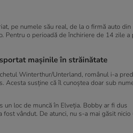
iat, pe numele său real, de la o firmă auto din
 Pentru o perioadă de închiriere de 14 zile a p
nsportat mașinile în străinătate
archetul Winterthur/Unterland, românul i-a pre
rios. Acesta susține că îl cunoștea doar sub num
 un loc de muncă în Elveția. Bobby ar fi dus
 a fost vândut. De atunci, nu s-a mai găsit nicio