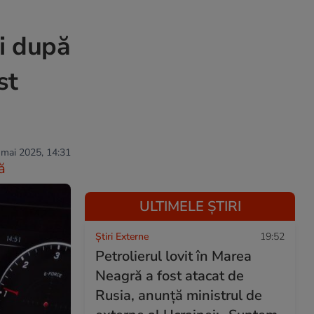
i după
st
 mai 2025, 14:31
ă
ULTIMELE ȘTIRI
Știri Externe
19:52
Petrolierul lovit în Marea
Neagră a fost atacat de
Rusia, anunță ministrul de