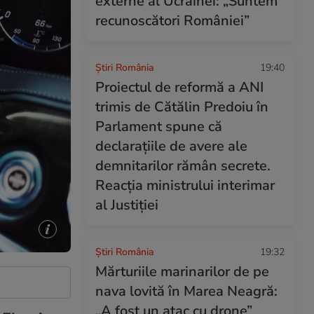
externe al Ucrainei: „Suntem
recunoscători României”
Știri România
19:40
Proiectul de reformă a ANI
trimis de Cătălin Predoiu în
Parlament spune că
declarațiile de avere ale
demnitarilor rămân secrete.
Reacția ministrului interimar
al Justiției
Știri România
19:32
Mărturiile marinarilor de pe
nava lovită în Marea Neagră:
„A fost un atac cu drone”