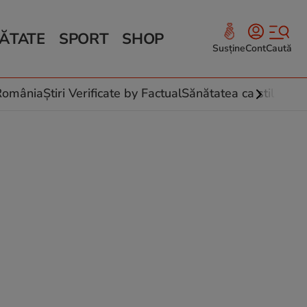
ĂTATE
SPORT
SHOP
Susține
Cont
Caută
Sănătate și Fitness
ce
 culinare
-România
Știri Verificate by Factual
Sănătatea ca stil de vi
 și legume
rea plantelor