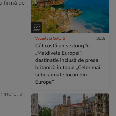
o firmă de
Vacanțe și Cultură
18:18
Cât costă un șezlong în
„Maldivele Europei”,
destinație inclusă de presa
britanică în topul „Celor mai
subestimate locuri din
Europa”
iriere, a