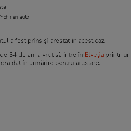
ate
nchirieri auto
l a fost prins și arestat în acest caz.
de 34 de ani a vrut să intre în
Elveția
printr-un
ă era dat în urmărire pentru arestare.