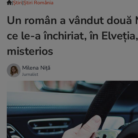
|
Ştiri
|
Știri România
Un român a vândut două M
ce le-a închiriat, în Elveți
misterios
Milena Niță
Jurnalist