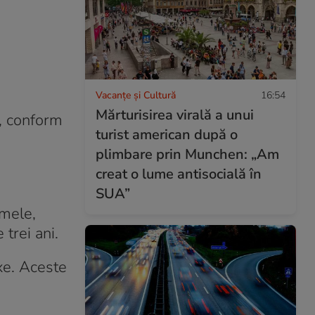
Vacanțe și Cultură
16:54
Mărturisirea virală a unui
t, conform
turist american după o
plimbare prin Munchen: „Am
creat o lume antisocială în
SUA”
rmele,
trei ani.
xe. Aceste