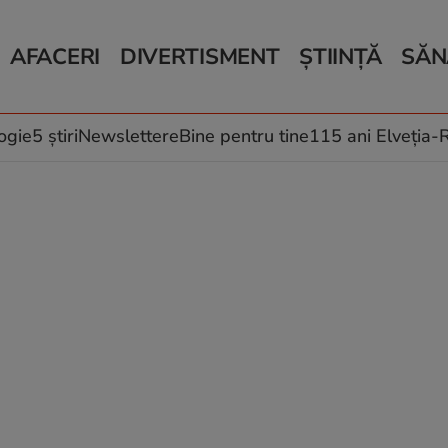
AFACERI
DIVERTISMENT
ȘTIINȚĂ
SĂN
Bani și Afaceri
Monden
Știri Știință
Știri 
Auto
Horoscop
Schimbări climati
Relații
Locuri de muncă
Muzică și Filme
Rețete
ogie
5 știri
Newslettere
Bine pentru tine
115 ani Elveția
Imobiliare.ro
Vacanțe și Cultură
Fructe
eJobs.ro
Îngriji