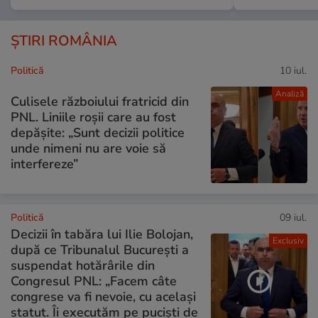
ȘTIRI ROMÂNIA
Politică
10 iul.
Analiză
Culisele războiului fratricid din
PNL. Liniile roșii care au fost
depășite: „Sunt decizii politice
unde nimeni nu are voie să
interfereze”
Politică
09 iul.
Decizii în tabăra lui Ilie Bolojan,
Exclusiv
după ce Tribunalul București a
suspendat hotărârile din
Congresul PNL: „Facem câte
congrese va fi nevoie, cu același
statut. Îi executăm pe puciști de