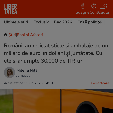
Susține
Cont
Caută
Ultimele știri
Exclusiv
Bac 2026
Criză politică
Opi
|
Ştiri
|
Bani și Afaceri
Românii au reciclat sticle și ambalaje de un
miliard de euro, în doi ani și jumătate. Cu
ele s-ar umple 30.000 de TIR-uri
Milena Niță
Jurnalist
Actualizat pe 11 iun. 2026, 14:10
Comentează