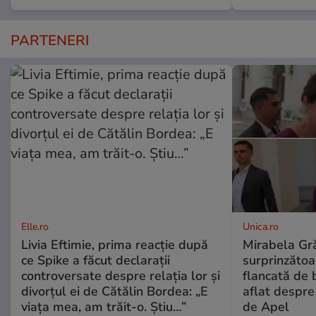
PARTENERI
Elle.ro
Unica.ro
Livia Eftimie, prima reacție după
Mirabela Gră
ce Spike a făcut declarații
surprinzătoar
controversate despre relația lor și
flancată de 
divorțul ei de Cătălin Bordea: „E
aflat despre
viața mea, am trăit-o. Știu…”
de Apel