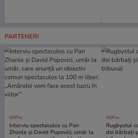
PARTENERI
GSP.ro
GSP.ro
Interviu spectaculos cu Pan
Rugbystul ca
Zhanle și David Popovici, umăr la
doi bărbați ș