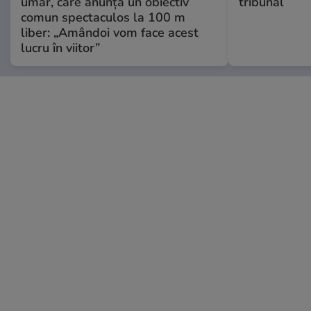
umăr, care anunță un obiectiv
tribunal
comun spectaculos la 100 m
liber: „Amândoi vom face acest
lucru în viitor”