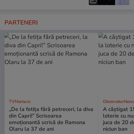
PARTENERI
TVMania.ro
ObservatorNews
„De la fetița fără petreceri, la diva
A câştigat 1
din Capri!” Scrisoarea
loterie cu n
emoționantă scrisă de Ramona
juca de 20 de
Olaru la 37 de ani
niciun ban