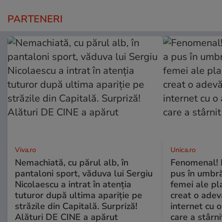
PARTENERI
Viva.ro
Unica.ro
Nemachiată, cu părul alb, în
Fenomenal! 
pantaloni sport, văduva lui Sergiu
pus în umbră
Nicolaescu a intrat în atenția
femei ale pl
tuturor după ultima apariție pe
creat o adev
străzile din Capitală. Surpriză!
internet cu o
Alături DE CINE a apărut
care a stârni