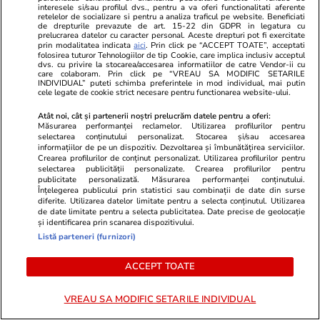
interesele si/sau profilul dvs., pentru a va oferi functionalitati aferente
PROMO
retelelor de socializare si pentru a analiza traficul pe website. Beneficiati
de drepturile prevazute de art. 15-22 din GDPR in legatura cu
prelucrarea datelor cu caracter personal. Aceste drepturi pot fi exercitate
prin modalitatea indicata
aici
. Prin click pe “ACCEPT TOATE”, acceptati
folosirea tuturor Tehnologiilor de tip Cookie, care implica inclusiv acceptul
dvs. cu privire la stocarea/accesarea informatiilor de catre Vendor-ii cu
care colaboram. Prin click pe “VREAU SA MODIFIC SETARILE
INDIVIDUAL” puteti schimba preferintele in mod individual, mai putin
cele legate de cookie strict necesare pentru functionarea website-ului.
Atât noi, cât și partenerii noștri prelucrăm datele pentru a oferi:
Măsurarea performanței reclamelor. Utilizarea profilurilor pentru
selectarea conținutului personalizat. Stocarea și/sau accesarea
informațiilor de pe un dispozitiv. Dezvoltarea și îmbunătățirea serviciilor.
Crearea profilurilor de conținut personalizat. Utilizarea profilurilor pentru
selectarea publicității personalizate. Crearea profilurilor pentru
publicitate personalizată. Măsurarea performanței conținutului.
Înțelegerea publicului prin statistici sau combinații de date din surse
diferite. Utilizarea datelor limitate pentru a selecta conținutul. Utilizarea
Advertorial
Advertorial
de date limitate pentru a selecta publicitatea. Date precise de geolocație
Smart is the new chic: Cum ne
Înscrie-te ac
și identificarea prin scanarea dispozitivului.
ajută tehnologia să ne reinventăm
voucher de 5
Listă parteneri (furnizori)
ACCEPT TOATE
PARTENERI
VREAU SA MODIFIC SETARILE INDIVIDUAL