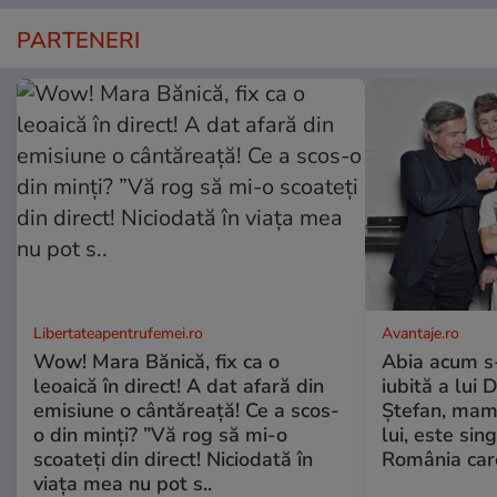
PARTENERI
Libertateapentrufemei.ro
Avantaje.ro
Wow! Mara Bănică, fix ca o
Abia acum s-
leoaică în direct! A dat afară din
iubită a lui 
emisiune o cântăreață! Ce a scos-
Ștefan, mama 
o din minți? ”Vă rog să mi-o
lui, este si
scoateți din direct! Niciodată în
România care
viața mea nu pot s..