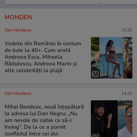
MONDEN
Stiri Mondene
15:30
Vedete din România în costum
de baie la 40+. Cum arată
Andreea Esca, Mihaela
Rădulescu, Andreea Marin și
alte celebrități la plajă
Stiri Mondene
14:20
Mihai Bendeac, nouă înțepătură
la adresa lui Dan Negru: „Nu
am nevoie de sabie ca să-l
înving”. De la ce a pornit
conflictul între cei doi