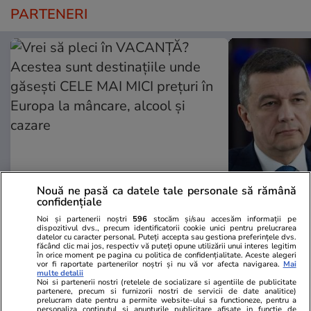
PARTENERI
Nouă ne pasă ca datele tale personale să rămână
Mediafax.ro
StirileKanalD.ro
confidențiale
Vrei să pleci în VACANȚĂ?
Sorin Grinde
Noi și partenerii noștri
596
stocăm și/sau accesăm informații pe
Acestea sunt destinațiile unde
lui Veștea
dispozitivul dvs., precum identificatorii cookie unici pentru prelucrarea
datelor cu caracter personal. Puteți accepta sau gestiona preferințele dvs.
găsești CELE MAI MICI prețuri în
făcând clic mai jos, respectiv vă puteți opune utilizării unui interes legitim
în orice moment pe pagina cu politica de confidențialitate. Aceste alegeri
Europa la mâncare, alcool și
vor fi raportate partenerilor noștri și nu vă vor afecta navigarea.
Mai
multe detalii
cazare
Noi si partenerii nostri (retelele de socializare si agentiile de publicitate
partenere, precum si furnizorii nostri de servicii de date analitice)
prelucram date pentru a permite website-ului sa functioneze, pentru a
personaliza continutul si anunturile publicitare afisate in functie de