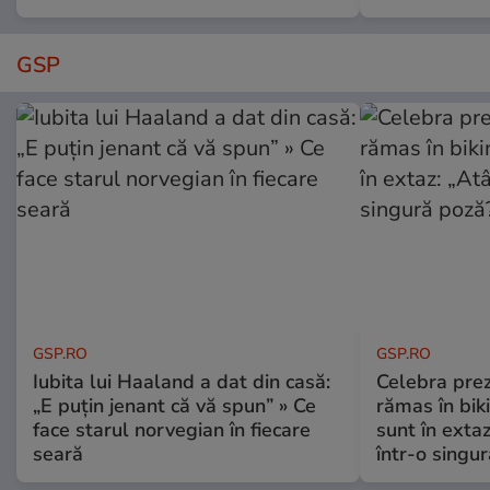
GSP
GSP.RO
GSP.RO
Iubita lui Haaland a dat din casă:
Celebra pre
„E puțin jenant că vă spun” » Ce
rămas în bikin
face starul norvegian în fiecare
sunt în exta
seară
într-o singu