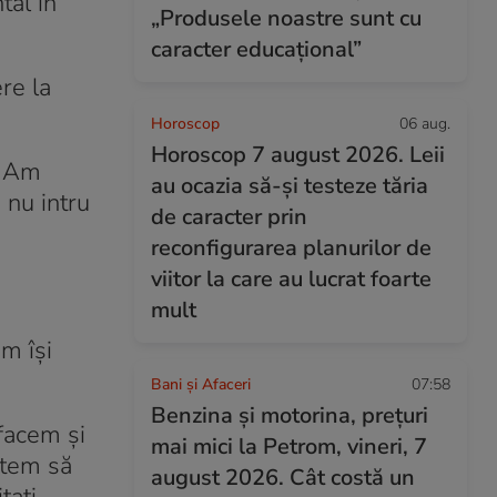
tal în
„Produsele noastre sunt cu
caracter educațional”
re la
Horoscop
06 aug.
Horoscop 7 august 2026. Leii
. Am
au ocazia să-și testeze tăria
ă nu intru
de caracter prin
reconfigurarea planurilor de
viitor la care au lucrat foarte
mult
m își
Bani și Afaceri
07:58
Benzina și motorina, prețuri
facem şi
mai mici la Petrom, vineri, 7
utem să
august 2026. Cât costă un