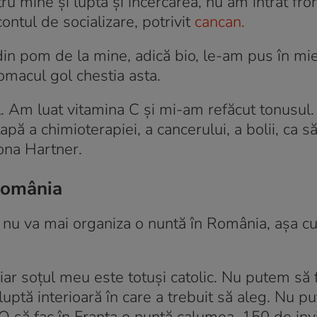
u mine şi lupta şi încercarea, nu am intrat fron
ontul de socializare, potrivit
cancan.
n pom de la mine, adică bio, le-am pus în mie
omacul gol chestia asta.
ul. Am luat vitamina C şi mi-am refăcut tonusul
tapă a chimioterapiei, a cancerului, a bolii, ca s
Rona Hartner.
 România
 nu va mai organiza o nuntă în România, așa cu
iar soţul meu este totuşi catolic. Nu putem să 
luptă interioară în care a trebuit să aleg. Nu p