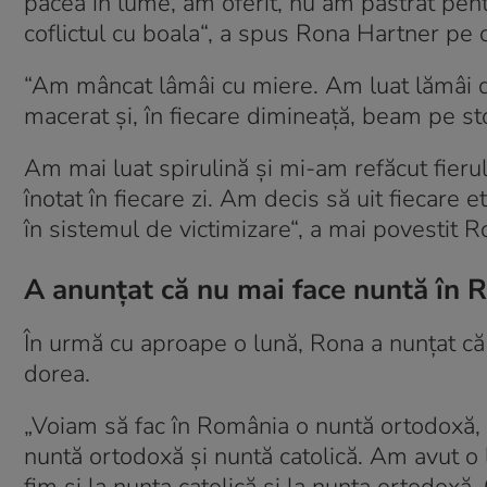
pacea în lume, am oferit, nu am păstrat pentr
coflictul cu boala“, a spus Rona Hartner pe c
“Am mâncat lâmâi cu miere. Am luat lămâi di
macerat şi, în fiecare dimineaţă, beam pe st
Am mai luat spirulină şi mi-am refăcut fier
înotat în fiecare zi. Am decis să uit fiecare e
în sistemul de victimizare“, a mai povestit 
A anunțat că nu mai face nuntă în
În urmă cu aproape o lună, Rona a nunțat că
dorea.
„Voiam să fac în România o nuntă ortodoxă, 
nuntă ortodoxă şi nuntă catolică. Am avut o 