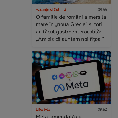
Vacanțe și Cultură
09:55
O familie de români a mers la
mare în „noua Grecie” și toți
au făcut gastroenterocolită:
„Am zis că suntem noi fițoși”
Lifestyle
09:52
Meta, amendată cu