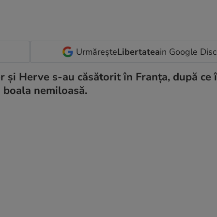
Urmărește
Libertatea
in Google Dis
 și Herve s-au căsătorit în Franța, după ce 
cu boala nemiloasă.