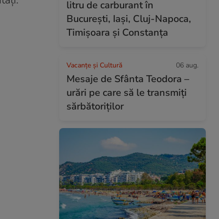
taţi.
litru de carburant în
București, Iași, Cluj-Napoca,
Timișoara și Constanța
Vacanțe și Cultură
06 aug.
Mesaje de Sfânta Teodora –
urări pe care să le transmiți
sărbătoriților