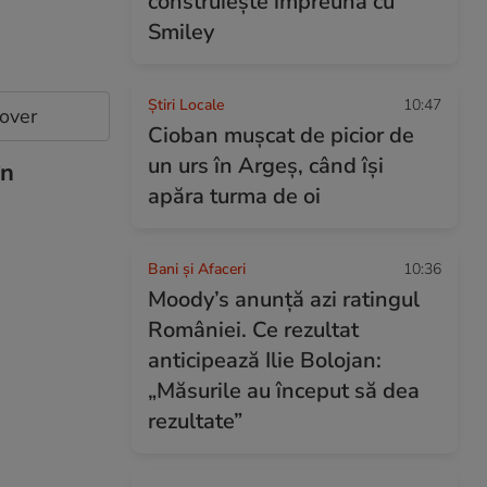
construiește împreună cu
Smiley
Știri Locale
10:47
cover
Cioban mușcat de picior de
un urs în Argeș, când își
în
apăra turma de oi
Bani și Afaceri
10:36
Moody’s anunță azi ratingul
României. Ce rezultat
anticipează Ilie Bolojan:
„Măsurile au început să dea
rezultate”