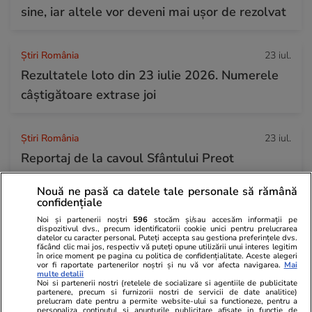
sine, iar altele vor deveni mai ușor de rezolvat
Știri România
23 iul.
Rezultatele loto din 23 iulie 2026. Numerele
câștigătoare extrase joi
Știri România
23 iul.
Reportaj de la cavoul Sfântului Preot
Mărturisitor și legionar la tinerețe Ilie
Nouă ne pasă ca datele tale personale să rămână
Lăcătușu, unde Icoana Arhanghelul Mihail,
confidențiale
simbolul mișcării, a însuflețit pelerinii
Noi și partenerii noștri
596
stocăm și/sau accesăm informații pe
dispozitivul dvs., precum identificatorii cookie unici pentru prelucrarea
datelor cu caracter personal. Puteți accepta sau gestiona preferințele dvs.
făcând clic mai jos, respectiv vă puteți opune utilizării unui interes legitim
în orice moment pe pagina cu politica de confidențialitate. Aceste alegeri
Știri Externe
23 iul.
vor fi raportate partenerilor noștri și nu vă vor afecta navigarea.
Mai
multe detalii
Directorul organizației de sinucidere asistată
Noi si partenerii nostri (retelele de socializare si agentiile de publicitate
partenere, precum si furnizorii nostri de servicii de date analitice)
Exit a murit la peste 3.000 de metri altitudine
prelucram date pentru a permite website-ului sa functioneze, pentru a
personaliza continutul si anunturile publicitare afisate in functie de