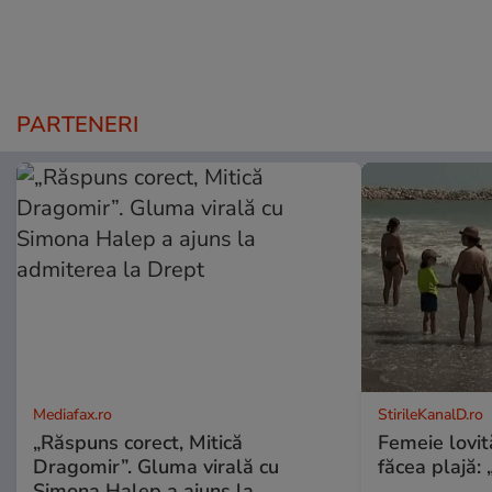
PARTENERI
Mediafax.ro
StirileKanalD.ro
„Răspuns corect, Mitică
Femeie lovit
Dragomir”. Gluma virală cu
făcea plajă: „
Simona Halep a ajuns la