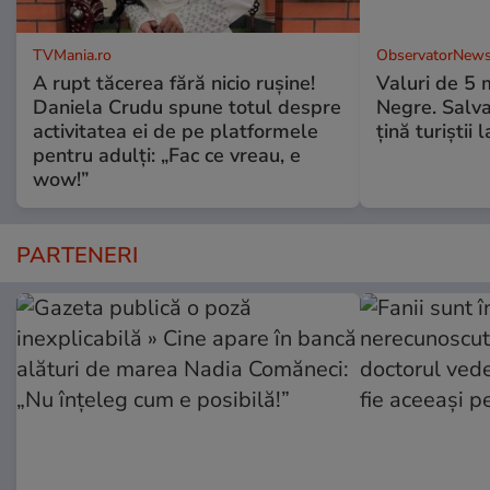
TVMania.ro
ObservatorNews
A rupt tăcerea fără nicio rușine!
Valuri de 5 m
Daniela Crudu spune totul despre
Negre. Salva
activitatea ei de pe platformele
ţină turiştii 
pentru adulți: „Fac ce vreau, e
wow!”
PARTENERI