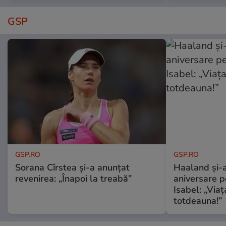
GSP
GSP.RO
GSP.RO
Sorana Cîrstea și-a anunțat
Haaland și-a
revenirea: „Înapoi la treabă”
aniversare pe
Isabel: „Via
totdeauna!”