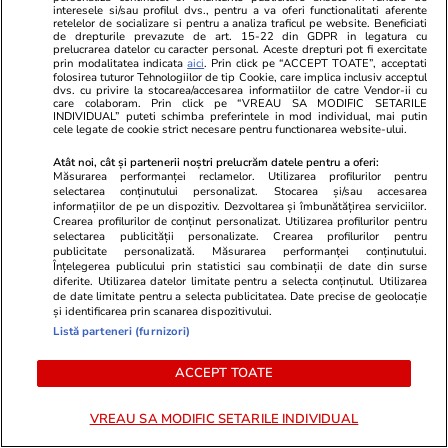
pe Muntele Fuji
interesele si/sau profilul dvs., pentru a va oferi functionalitati aferente
retelelor de socializare si pentru a analiza traficul pe website. Beneficiati
de drepturile prevazute de art. 15-22 din GDPR in legatura cu
prelucrarea datelor cu caracter personal. Aceste drepturi pot fi exercitate
prin modalitatea indicata
aici
. Prin click pe “ACCEPT TOATE”, acceptati
folosirea tuturor Tehnologiilor de tip Cookie, care implica inclusiv acceptul
dvs. cu privire la stocarea/accesarea informatiilor de catre Vendor-ii cu
care colaboram. Prin click pe “VREAU SA MODIFIC SETARILE
INDIVIDUAL” puteti schimba preferintele in mod individual, mai putin
cele legate de cookie strict necesare pentru functionarea website-ului.
Atât noi, cât și partenerii noștri prelucrăm datele pentru a oferi:
Măsurarea performanței reclamelor. Utilizarea profilurilor pentru
selectarea conținutului personalizat. Stocarea și/sau accesarea
informațiilor de pe un dispozitiv. Dezvoltarea și îmbunătățirea serviciilor.
Crearea profilurilor de conținut personalizat. Utilizarea profilurilor pentru
selectarea publicității personalizate. Crearea profilurilor pentru
publicitate personalizată. Măsurarea performanței conținutului.
Înțelegerea publicului prin statistici sau combinații de date din surse
diferite. Utilizarea datelor limitate pentru a selecta conținutul. Utilizarea
Sănătate și Fitness
07:20
Vacanțe și Cultu
de date limitate pentru a selecta publicitatea. Date precise de geolocație
și identificarea prin scanarea dispozitivului.
De ce vacanța este uneori mai
Top 10 insul
Listă parteneri (furnizori)
obositoare decât munca. Sfaturile
cunoscute de 
ACCEPT TOATE
psihoterapeuților
destinații se
experiență d
VREAU SA MODIFIC SETARILE INDIVIDUAL