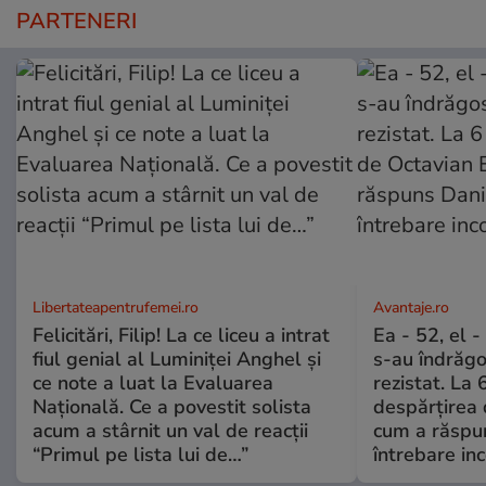
PARTENERI
Libertateapentrufemei.ro
Avantaje.ro
Felicitări, Filip! La ce liceu a intrat
Ea - 52, el 
fiul genial al Luminiței Anghel și
s-au îndrăgos
ce note a luat la Evaluarea
rezistat. La 
Națională. Ce a povestit solista
despărțirea 
acum a stârnit un val de reacții
cum a răspu
“Primul pe lista lui de…”
întrebare i