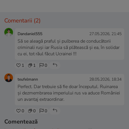
Comentarii
(2)
Dandaniel555
27.05.2026, 21:45
Să se aleagă praful și pulberea de conducătorii
criminali ruși iar Rusia să plătească și ea, în solidar
cu ei, tot răul făcut Ucrainei !!!
1
1
0
teufelmann
28.05.2026, 18:34
Perfect. Dar trebuie să fie doar începutul. Ruinarea
și dezmembrarea imperiului rus va aduce României
un avantaj extraordinar.
0
0
0
Comentează