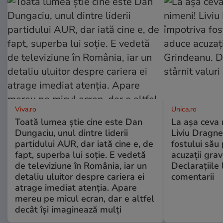
Viva.ro
Unica.ro
Toată lumea știe cine este Dan
La așa ceva 
Dungaciu, unul dintre liderii
Liviu Dragne
partidului AUR, dar iată cine e, de
fostului său 
fapt, superba lui soție. E vedetă
acuzații grav
de televiziune în România, iar un
Declarațiile 
detaliu uluitor despre cariera ei
comentarii
atrage imediat atenția. Apare
mereu pe micul ecran, dar e altfel
decât își imaginează mulți