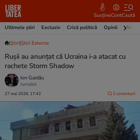
Susține
Cont
Caută
Ultimele știri
Exclusiv
Criză politică
Opinii
Video
|
Ştiri
|
Știri Externe
Rușii au anunțat că Ucraina i-a atacat cu
rachete Storm Shadow
Ion Gaidău
Jurnalist
27 mai 2026, 17:42
2 comentarii