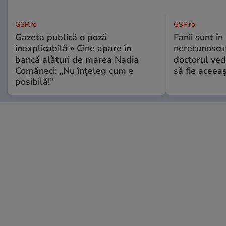
GSP.ro
GSP.ro
Gazeta publică o poză
Fanii sunt în 
inexplicabilă » Cine apare în
nerecunoscut
bancă alături de marea Nadia
doctorul ved
Comăneci: „Nu înțeleg cum e
să fie aceea
posibilă!”