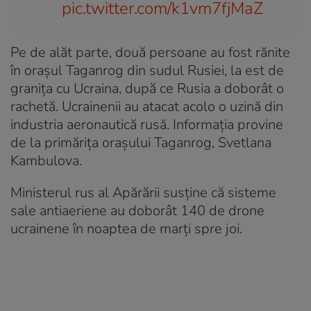
pic.twitter.com/k1vm7fjMaZ
Pe de alăt parte, două persoane au fost rănite
în oraşul Taganrog din sudul Rusiei, la est de
graniţa cu Ucraina, după ce Rusia a doborât o
rachetă. Ucrainenii au atacat acolo o uzină din
industria aeronautică rusă. Informația provine
de la primărița oraşului Taganrog, Svetlana
Kambulova.
Ministerul rus al Apărării susține că sisteme
sale antiaeriene au doborât 140 de drone
ucrainene în noaptea de marți spre joi.