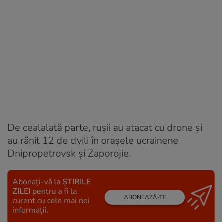
De cealalată parte, rușii au atacat cu drone și
au rănit 12 de civili în orașele ucrainene
Dnipropetrovsk şi Zaporojie.
Abonați-vă la
ȘTIRILE
ZILEI
pentru a fi la
ABONEAZĂ-TE
curent cu cele mai noi
informații.