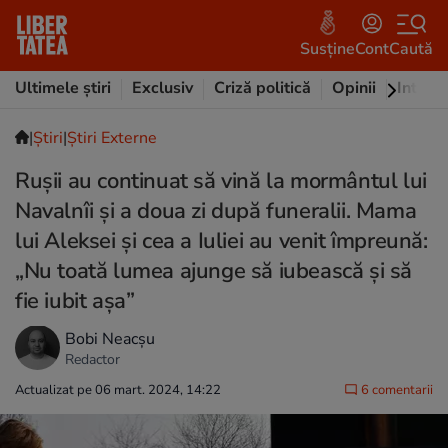
Susține
Cont
Caută
Ultimele știri
Exclusiv
Criză politică
Opinii
Intervi
|
Ştiri
|
Știri Externe
Ruşii au continuat să vină la mormântul lui
Navalnîi și a doua zi după funeralii. Mama
lui Aleksei și cea a Iuliei au venit împreună:
„Nu toată lumea ajunge să iubească și să
fie iubit așa”
Bobi Neacșu
Redactor
Actualizat pe 06 mart. 2024, 14:22
6 comentarii