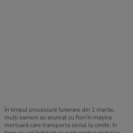
În timpul procesiunii funerare din 1 martie,
mulți oameni au aruncat cu flori în mașina
mortuară care transporta sicriul la cimitir, în
timp ce unii îndoliați au rupt garduri metalice