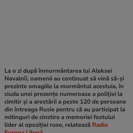
La o zi după înmormântarea lui Aleksei
Navalnîi, oamenii au continuat să vină să-și
prezinte omagiile la mormântul acestuia, în
ciuda unei prezențe numeroase a poliției la
cimitir și a arestării a peste 120 de persoane
din întreaga Rusie pentru că au participat la
mitinguri de cinstire a memoriei fostului
lider al opoziţiei ruse, relatează
Radio
Europa Liberă
.