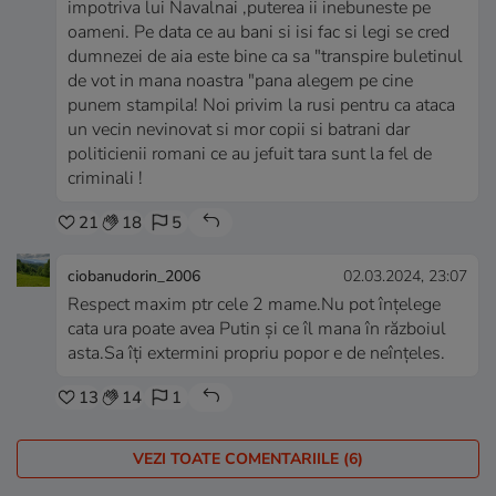
impotriva lui Navalnai ,puterea ii inebuneste pe
oameni. Pe data ce au bani si isi fac si legi se cred
dumnezei de aia este bine ca sa "transpire buletinul
de vot in mana noastra "pana alegem pe cine
punem stampila! Noi privim la rusi pentru ca ataca
un vecin nevinovat si mor copii si batrani dar
politicienii romani ce au jefuit tara sunt la fel de
criminali !
21
18
5
ciobanudorin_2006
02.03.2024, 23:07
Respect maxim ptr cele 2 mame.Nu pot înțelege
cata ura poate avea Putin și ce îl mana în războiul
asta.Sa îți extermini propriu popor e de neînțeles.
13
14
1
VEZI TOATE COMENTARIILE (6)