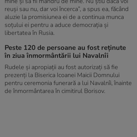
mine și să fii mândru de mine. Nu știu dacă voi
reuși sau nu, dar voi încerca”, a spus ea, făcând
aluzie la promisiunea ei de a continua munca
soțului ei pentru a aduce democrația și
libertatea în Rusia.
Peste 120 de persoane au fost reţinute
în ziua înmormântării lui Navalnîi
Rudele și apropiații au fost autorizați să fie
prezenți la Biserica Icoanei Maicii Domnului
pentru ceremonia funerară a lui Navalnîi, înainte
de înmormântarea în cimitirul Borisov.