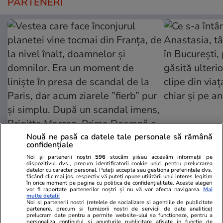
PARTENERI
Viva.ro
Unica.ro
Nouă ne pasă ca datele tale personale să rămână
confidențiale
Vestea care face înconjurul
Ce s-a întâm
planetei vine tocmai din Franța,
Anastasia, t
Noi și partenerii noștri
596
stocăm și/sau accesăm informații pe
dispozitivul dvs., precum identificatorii cookie unici pentru prelucrarea
de la nivel înalt, doamnelor și
în București,
datelor cu caracter personal. Puteți accepta sau gestiona preferințele dvs.
făcând clic mai jos, respectiv vă puteți opune utilizării unui interes legitim
domnilor. Era un moment de
găsită ulter
în orice moment pe pagina cu politica de confidențialitate. Aceste alegeri
liniște în presa de scandal de la
clipe din via
vor fi raportate partenerilor noștri și nu vă vor afecta navigarea.
Mai
multe detalii
Paris, dar acum ziarele ”fierb” pur
chiar și pe a
Noi si partenerii nostri (retelele de socializare si agentiile de publicitate
partenere, precum si furnizorii nostri de servicii de date analitice)
și simplu. După un scandal imens,
prelucram date pentru a permite website-ului sa functioneze, pentru a
personaliza continutul si anunturile publicitare afisate in functie de