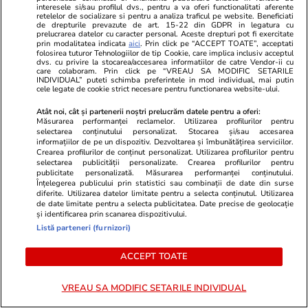
Brigitte Macron, Prima Doamnă a
interesele si/sau profilul dvs., pentru a va oferi functionalitati aferente
Franței, a făcut anunțul bombă
retelelor de socializare si pentru a analiza traficul pe website. Beneficiati
de drepturile prevazute de art. 15-22 din GDPR in legatura cu
prelucrarea datelor cu caracter personal. Aceste drepturi pot fi exercitate
prin modalitatea indicata
aici
. Prin click pe “ACCEPT TOATE”, acceptati
folosirea tuturor Tehnologiilor de tip Cookie, care implica inclusiv acceptul
GSP
dvs. cu privire la stocarea/accesarea informatiilor de catre Vendor-ii cu
care colaboram. Prin click pe “VREAU SA MODIFIC SETARILE
INDIVIDUAL” puteti schimba preferintele in mod individual, mai putin
cele legate de cookie strict necesare pentru functionarea website-ului.
Atât noi, cât și partenerii noștri prelucrăm datele pentru a oferi:
Măsurarea performanței reclamelor. Utilizarea profilurilor pentru
selectarea conținutului personalizat. Stocarea și/sau accesarea
informațiilor de pe un dispozitiv. Dezvoltarea și îmbunătățirea serviciilor.
Crearea profilurilor de conținut personalizat. Utilizarea profilurilor pentru
selectarea publicității personalizate. Crearea profilurilor pentru
publicitate personalizată. Măsurarea performanței conținutului.
Înțelegerea publicului prin statistici sau combinații de date din surse
diferite. Utilizarea datelor limitate pentru a selecta conținutul. Utilizarea
de date limitate pentru a selecta publicitatea. Date precise de geolocație
și identificarea prin scanarea dispozitivului.
Listă parteneri (furnizori)
GSP.RO
GSP.RO
ACCEPT TOATE
Iată DOSARUL COMPLET de la
Incident neaș
Securitate al lui Dan Șucu,
Prezentatoa
VREAU SA MODIFIC SETARILE INDIVIDUAL
informatorul „Mircea Crișan”: „Voi
mult decât și
respecta toate indicațiile” +
face, e cu int