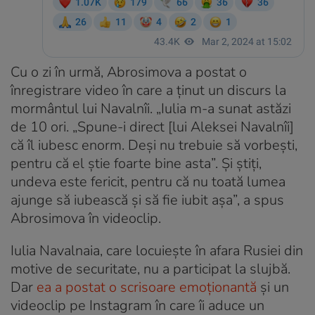
Cu o zi în urmă, Abrosimova a postat o
înregistrare video în care a ținut un discurs la
mormântul lui Navalnîi. „Iulia m-a sunat astăzi
de 10 ori. „Spune-i direct [lui Aleksei Navalnîi]
că îl iubesc enorm. Deși nu trebuie să vorbești,
pentru că el știe foarte bine asta”. Și știți,
undeva este fericit, pentru că nu toată lumea
ajunge să iubească și să fie iubit așa”, a spus
Abrosimova în videoclip.
Iulia Navalnaia, care locuiește în afara Rusiei din
motive de securitate, nu a participat la slujbă.
Dar
ea a postat o scrisoare emoționantă
și un
videoclip pe Instagram în care îi aduce un