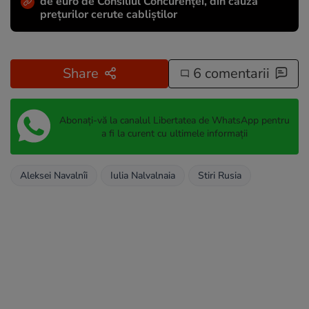
de euro de Consiliul Concurenței, din cauza
prețurilor cerute cabliștilor
Share
6 comentarii
Abonați-vă la canalul Libertatea de WhatsApp pentru
a fi la curent cu ultimele informații
Aleksei Navalnîi
Iulia Nalvalnaia
Stiri Rusia