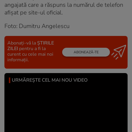
angajată care a răspuns la numărul de telefon
afişat pe site-ul oficial.
Foto: Dumitru Angelescu
Abonați-vă la
ȘTIRILE
ZILEI
pentru a fi la
ABONEAZĂ-TE
curent cu cele mai noi
informații.
URMĂREȘTE CEL MAI NOU VIDEO