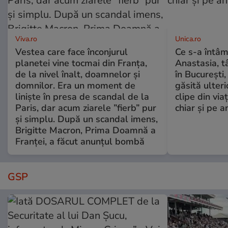
Viva.ro
Unica.ro
Vestea care face înconjurul
Ce s-a întâm
planetei vine tocmai din Franța,
Anastasia, t
de la nivel înalt, doamnelor și
în București,
domnilor. Era un moment de
găsită ulter
liniște în presa de scandal de la
clipe din via
Paris, dar acum ziarele ”fierb” pur
chiar și pe a
și simplu. După un scandal imens,
Brigitte Macron, Prima Doamnă a
Franței, a făcut anunțul bombă
GSP