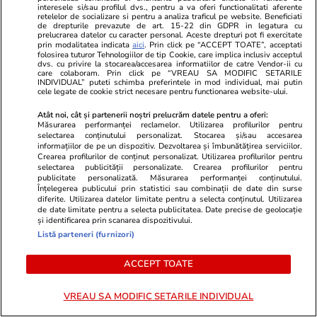
interesele si/sau profilul dvs., pentru a va oferi functionalitati aferente
retelelor de socializare si pentru a analiza traficul pe website. Beneficiati
de drepturile prevazute de art. 15-22 din GDPR in legatura cu
prelucrarea datelor cu caracter personal. Aceste drepturi pot fi exercitate
prin modalitatea indicata
aici
. Prin click pe “ACCEPT TOATE”, acceptati
folosirea tuturor Tehnologiilor de tip Cookie, care implica inclusiv acceptul
dvs. cu privire la stocarea/accesarea informatiilor de catre Vendor-ii cu
care colaboram. Prin click pe “VREAU SA MODIFIC SETARILE
INDIVIDUAL” puteti schimba preferintele in mod individual, mai putin
cele legate de cookie strict necesare pentru functionarea website-ului.
Atât noi, cât și partenerii noștri prelucrăm datele pentru a oferi:
Măsurarea performanței reclamelor. Utilizarea profilurilor pentru
Libertateapentrufemei.ro
Avantaje.ro
selectarea conținutului personalizat. Stocarea și/sau accesarea
Atenție! Poți primi bani de la stat
Dieta Melan
informațiilor de pe un dispozitiv. Dezvoltarea și îmbunătățirea serviciilor.
Crearea profilurilor de conținut personalizat. Utilizarea profilurilor pentru
dacă-ți îngrijești părinții, bunicii
oricine! Regi
selectarea publicității personalizate. Crearea profilurilor pentru
sau pe cineva vârstnic din familie.
urmează zilni
publicitate personalizată. Măsurarea performanței conținutului.
Înțelegerea publicului prin statistici sau combinații de date din surse
Acum s-a decis! Cum trebuie să
specialiști! 
diferite. Utilizarea datelor limitate pentru a selecta conținutul. Utilizarea
procedezi
fiecare zi și 
de date limitate pentru a selecta publicitatea. Date precise de geolocație
și identificarea prin scanarea dispozitivului.
acestui stil 
Listă parteneri (furnizori)
ACCEPT TOATE
ȘTIRI ROMÂNIA
VREAU SA MODIFIC SETARILE INDIVIDUAL
Politică
28 iul.