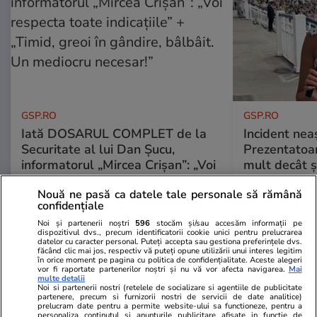
GSP.RO
GSP.RO
Iată DOSARUL COMPLET de la
Incident neaș
Securitate al lui Dan Șucu,
Prezentatoa
informatorul „Mircea Crișan”: „Voi
mult decât și
respecta toate indicațiile” +
face, e cu int
Nouă ne pasă ca datele tale personale să rămână
„Timid, greoi în gândire, bâlbâit.
confidențiale
Un mediocru necesar!”
Noi și partenerii noștri
596
stocăm și/sau accesăm informații pe
dispozitivul dvs., precum identificatorii cookie unici pentru prelucrarea
datelor cu caracter personal. Puteți accepta sau gestiona preferințele dvs.
făcând clic mai jos, respectiv vă puteți opune utilizării unui interes legitim
PARTENERI
în orice moment pe pagina cu politica de confidențialitate. Aceste alegeri
vor fi raportate partenerilor noștri și nu vă vor afecta navigarea.
Mai
multe detalii
Noi si partenerii nostri (retelele de socializare si agentiile de publicitate
partenere, precum si furnizorii nostri de servicii de date analitice)
prelucram date pentru a permite website-ului sa functioneze, pentru a
personaliza continutul si anunturile publicitare afisate in functie de