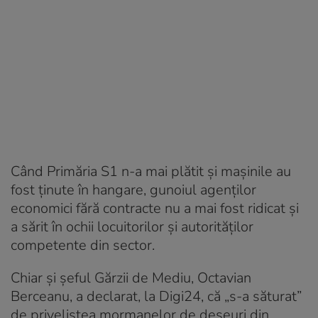
Când Primăria S1 n-a mai plătit şi maşinile au
fost ţinute în hangare, gunoiul agenţilor
economici fără contracte nu a mai fost ridicat şi
a sărit în ochii locuitorilor şi autorităţilor
competente din sector.
Chiar şi şeful Gărzii de Mediu, Octavian
Berceanu, a declarat, la Digi24, că „s-a săturat”
de priveliştea mormanelor de deşeuri din