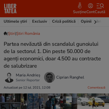
Susține
Cont
Caută
Ultimele știri
Exclusiv
Criză politică
Opinii
Intervi
|
Ştiri
|
Știri România
Partea nevăzută din scandalul gunoiului
de la sectorul 1. Din peste 50.000 de
agenți economici, doar 4.500 au contracte
de salubrizare
Maria Andrieș
Ciprian Ranghel
Senior Reporter
Actualizat pe 12 iul. 2021, 12:08
Comentează