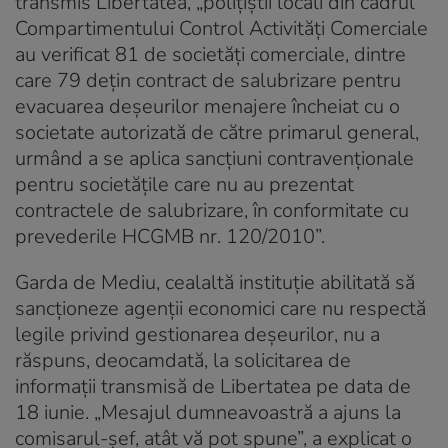
transmis Libertatea, „poliţiştii locali din cadrul
Compartimentului Control Activități Comerciale
au verificat 81 de societăți comerciale, dintre
care 79 dețin contract de salubrizare pentru
evacuarea deşeurilor menajere încheiat cu o
societate autorizată de către primarul general,
urmând a se aplica sancțiuni contravenţionale
pentru societățile care nu au prezentat
contractele de salubrizare, în conformitate cu
prevederile HCGMB nr. 120/2010”.
Garda de Mediu, cealaltă instituţie abilitată să
sancţioneze agenţii economici care nu respectă
legile privind gestionarea deşeurilor, nu a
răspuns, deocamdată, la solicitarea de
informaţii transmisă de Libertatea pe data de
18 iunie. „Mesajul dumneavoastră a ajuns la
comisarul-şef, atât vă pot spune”, a explicat o