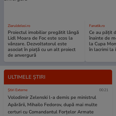
ZiaruldeIasi.ro
Fanatik.ro
Proiectul imobiliar pregătit lângă
Ce au pățit d
Lidl Moara de Foc este scos la
înainte de me
vânzare. Dezvoltatorul este
la Cupa Mond
asociat în piață cu un alt proiect
în lacrimi la
de anvergură
ULTIMELE ȘTIRI
Știri Externe
00:21
Volodimir Zelenski l-a demis pe ministrul
Apărării, Mihailo Fedorov, după mai multe
certuri cu Comandantul Forțelor Armate