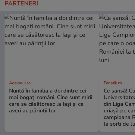
PARTENERI
Adevarul.ro
Fanatik.ro
Nuntă în familia a doi dintre cei
Ce şansă! Cu
mai bogați români. Cine sunt mirii
Universitatea
care se căsătoresc la Iași și ce
din Liga Cam
averi au părinții lor
uriașă pe ca
campioana R
la sorți de lu