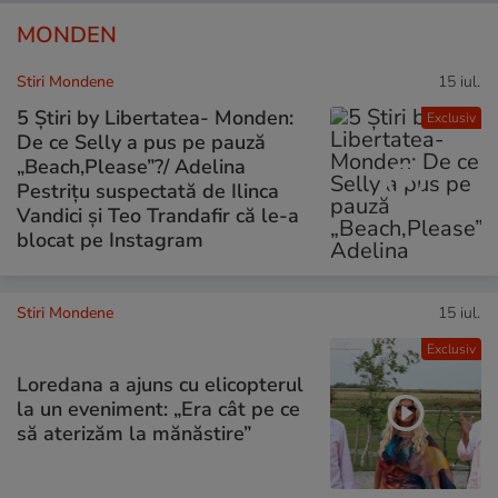
MONDEN
Stiri Mondene
15 iul.
5 Știri by Libertatea- Monden:
Exclusiv
De ce Selly a pus pe pauză
„Beach,Please”?/ Adelina
Pestrițu suspectată de Ilinca
Vandici și Teo Trandafir că le-a
blocat pe Instagram
Stiri Mondene
15 iul.
Exclusiv
Loredana a ajuns cu elicopterul
la un eveniment: „Era cât pe ce
să aterizăm la mănăstire”