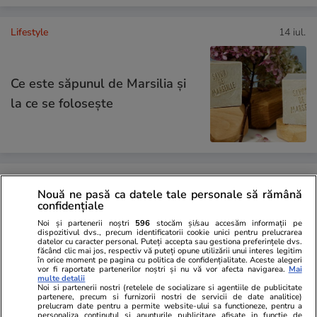
Lifestyle
14 iul.
Ce este săpunul de Marsilia și
la ce se folosește
Lifestyle
11 iul.
Nouă ne pasă ca datele tale personale să rămână
confidențiale
Noi și partenerii noștri
596
stocăm și/sau accesăm informații pe
Câte calorii au cireșele și ce
dispozitivul dvs., precum identificatorii cookie unici pentru prelucrarea
datelor cu caracter personal. Puteți accepta sau gestiona preferințele dvs.
nutrienți conțin
făcând clic mai jos, respectiv vă puteți opune utilizării unui interes legitim
în orice moment pe pagina cu politica de confidențialitate. Aceste alegeri
vor fi raportate partenerilor noștri și nu vă vor afecta navigarea.
Mai
multe detalii
Noi si partenerii nostri (retelele de socializare si agentiile de publicitate
partenere, precum si furnizorii nostri de servicii de date analitice)
prelucram date pentru a permite website-ului sa functioneze, pentru a
personaliza continutul si anunturile publicitare afisate in functie de