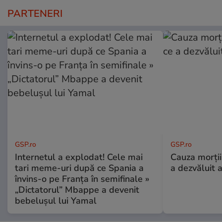
PARTENERI
GSP.ro
GSP.ro
Internetul a explodat! Cele mai
Cauza morții
tari meme-uri după ce Spania a
a dezvăluit 
învins-o pe Franța în semifinale »
„Dictatorul” Mbappe a devenit
bebelușul lui Yamal