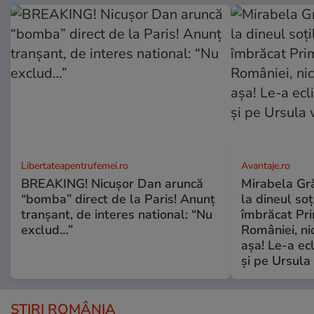
Libertateapentrufemei.ro
Avantaje.ro
BREAKING! Nicușor Dan aruncă
Mirabela Grăd
“bomba” direct de la Paris! Anunț
la dineul so
tranșant, de interes national: “Nu
îmbrăcat Pr
exclud…”
României, ni
așa! Le-a ec
și pe Ursula
ȘTIRI ROMÂNIA