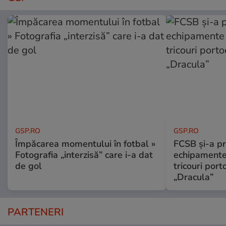
GSP.RO
GSP.RO
Împăcarea momentului în fotbal »
FCSB și-a pr
Fotografia „interzisă” care i-a dat
echipamente 
de gol
tricouri porto
„Dracula”
PARTENERI