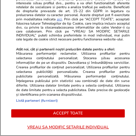
Lifestyle
14 iul.
interesele si/sau profilul dvs., pentru a va oferi functionalitati aferente
retelelor de socializare si pentru a analiza traficul pe website. Beneficiati
de drepturile prevazute de art. 15-22 din GDPR in legatura cu
prelucrarea datelor cu caracter personal. Aceste drepturi pot fi exercitate
prin modalitatea indicata
aici
. Prin click pe “ACCEPT TOATE”, acceptati
folosirea tuturor Tehnologiilor de tip Cookie, care implica inclusiv acceptul
Ce este făina de tapioca și în ce
dvs. cu privire la stocarea/accesarea informatiilor de catre Vendor-ii cu
care colaboram. Prin click pe “VREAU SA MODIFIC SETARILE
rețete poate fi folosită
INDIVIDUAL” puteti schimba preferintele in mod individual, mai putin
cele legate de cookie strict necesare pentru functionarea website-ului.
Atât noi, cât și partenerii noștri prelucrăm datele pentru a oferi:
Măsurarea performanței reclamelor. Utilizarea profilurilor pentru
selectarea conținutului personalizat. Stocarea și/sau accesarea
informațiilor de pe un dispozitiv. Dezvoltarea și îmbunătățirea serviciilor.
Știri România
15 iul.
Crearea profilurilor de conținut personalizat. Utilizarea profilurilor pentru
selectarea publicității personalizate. Crearea profilurilor pentru
publicitate personalizată. Măsurarea performanței conținutului.
Proiectul reactoarelor SMR de
Înțelegerea publicului prin statistici sau combinații de date din surse
diferite. Utilizarea datelor limitate pentru a selecta conținutul. Utilizarea
la Doicești continuă în forma
de date limitate pentru a selecta publicitatea. Date precise de geolocație
și identificarea prin scanarea dispozitivului.
inițială. Decizia luată de
Listă parteneri (furnizori)
acționarii Nuclearelectrica
ACCEPT TOATE
VREAU SA MODIFIC SETARILE INDIVIDUAL
Știri România
15 iul.