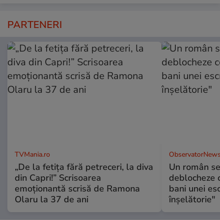
PARTENERI
TVMania.ro
ObservatorNews
„De la fetița fără petreceri, la diva
Un român se
din Capri!” Scrisoarea
deblocheze c
emoționantă scrisă de Ramona
bani unei esc
Olaru la 37 de ani
înşelătorie"