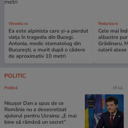
Wowbiz.ro
Redactia.ro
Ea este alpinista care și-a pierdut
Cele mai înd
viața în tragedia din Bucegi.
albastre pur
Antonia, medic stomatolog din
Grădinaru. M
București, a murit după o cădere
culorii ale
de aproximativ 10 metri
POLITIC
Politică
15 iul.
Nicușor Dan a spus de ce
România nu a desecretizat
ajutorul pentru Ucraina: „E mai
bine să rămână un secret”