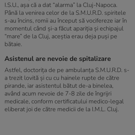
I.S.U., aşa că a dat “alarma” la Cluj-Napoca.
Până la venirea celor de la S.M.U.R.D. spiritele
s-au încins, romii au început să vocifereze iar în
momentul când şi-a făcut apariţia şi echipajul
“mare” de la Cluj, aceştia erau deja puşi pe
bătaie.
Asistenul are nevoie de spitalizare
Astfel, doctoriţa de pe ambulanţa S.M.U.R.D. s-
a trezit lovită şi cu cu hainele rupte de către
pirande, iar asistentul bătut de-a binelea,
având acum nevoie de 7-8 zile de îngrijri
medicale, conform certificatului medico-legal
eliberat joi de către medicii de la I.M.L. Cluj.