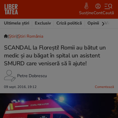
Susține
Cont
Caută
Ultimele știri
Exclusiv
Criză politică
Opinii
Video
|
Ştiri
|
Știri România
SCANDAL la Floreşti! Romii au bătut un
medic şi au băgat în spital un asistent
SMURD care veniseră să îi ajute!
Petre Dobrescu
09 sept. 2016, 19:12
Comentează