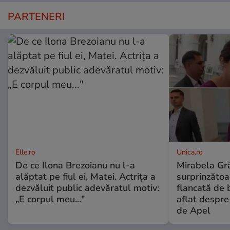
PARTENERI
Elle.ro
Unica.ro
De ce Ilona Brezoianu nu l-a
Mirabela Gră
alăptat pe fiul ei, Matei. Actrița a
surprinzătoar
dezvăluit public adevăratul motiv:
flancată de 
„E corpul meu..."
aflat despre
de Apel