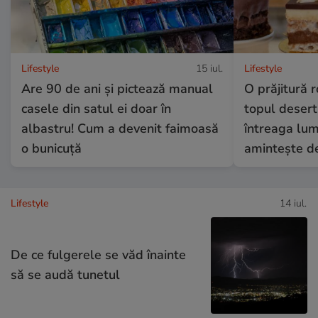
Lifestyle
15 iul.
Lifestyle
Are 90 de ani și pictează manual
O prăjitură 
casele din satul ei doar în
topul desert
albastru! Cum a devenit faimoasă
întreaga lume
o bunicuță
amintește de
Lifestyle
14 iul.
De ce fulgerele se văd înainte
să se audă tunetul