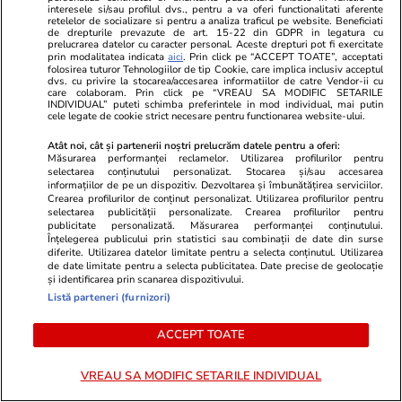
interesele si/sau profilul dvs., pentru a va oferi functionalitati aferente
retelelor de socializare si pentru a analiza traficul pe website. Beneficiati
PARTENERI
de drepturile prevazute de art. 15-22 din GDPR in legatura cu
prelucrarea datelor cu caracter personal. Aceste drepturi pot fi exercitate
prin modalitatea indicata
aici
. Prin click pe “ACCEPT TOATE”, acceptati
folosirea tuturor Tehnologiilor de tip Cookie, care implica inclusiv acceptul
dvs. cu privire la stocarea/accesarea informatiilor de catre Vendor-ii cu
care colaboram. Prin click pe “VREAU SA MODIFIC SETARILE
INDIVIDUAL” puteti schimba preferintele in mod individual, mai putin
cele legate de cookie strict necesare pentru functionarea website-ului.
Atât noi, cât și partenerii noștri prelucrăm datele pentru a oferi:
Măsurarea performanței reclamelor. Utilizarea profilurilor pentru
selectarea conținutului personalizat. Stocarea și/sau accesarea
informațiilor de pe un dispozitiv. Dezvoltarea și îmbunătățirea serviciilor.
Crearea profilurilor de conținut personalizat. Utilizarea profilurilor pentru
selectarea publicității personalizate. Crearea profilurilor pentru
publicitate personalizată. Măsurarea performanței conținutului.
Înțelegerea publicului prin statistici sau combinații de date din surse
diferite. Utilizarea datelor limitate pentru a selecta conținutul. Utilizarea
de date limitate pentru a selecta publicitatea. Date precise de geolocație
GSP.ro
GSP.ro
și identificarea prin scanarea dispozitivului.
Cu ei dă Gigi război! » „Armata”
Fanii sunt în 
Listă parteneri (furnizori)
de 12 acționari care bagă bani la
nerecunoscut
Universitatea Craiova: partenerii
doctorul ved
ACCEPT TOATE
lui Rotaru au averi amețitoare
să fie aceea
VREAU SA MODIFIC SETARILE INDIVIDUAL