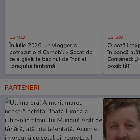
GSP.RO
GSP.RO
În iulie 2026, un vlogger a
O poză inexp
petrecut o zi Cernobîl » Șocat de
în bancă ală
ce a găsit la bazinul de înot al
Comăneci: „N
„orașului fantomă”
posibilă!”
PARTENERI