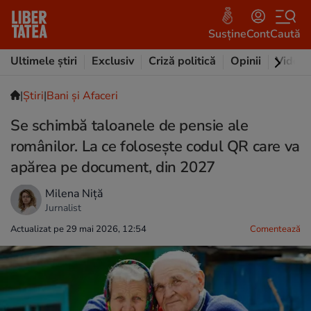
Susține
Cont
Caută
Ultimele știri
Exclusiv
Criză politică
Opinii
Video
|
Ştiri
|
Bani și Afaceri
Se schimbă taloanele de pensie ale
românilor. La ce folosește codul QR care va
apărea pe document, din 2027
Milena Niță
Jurnalist
Actualizat pe 29 mai 2026, 12:54
Comentează