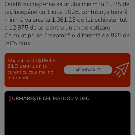
Odată cu creșterea salariului minim la 4.325 de
lei, începând cu 1 iulie 2026, contribuția lunară
minimă va urca la 1.081,25 de lei, echivalentul
a 12.975 de lei pentru un an de cotizare.
Calculat pe an, înseamnă o diferență de 825 de
lei în plus.
Abonați-vă la
ȘTIRILE
ZILEI
pentru a fi la
ABONEAZĂ-TE
curent cu cele mai noi
informații.
URMĂREȘTE CEL MAI NOU VIDEO