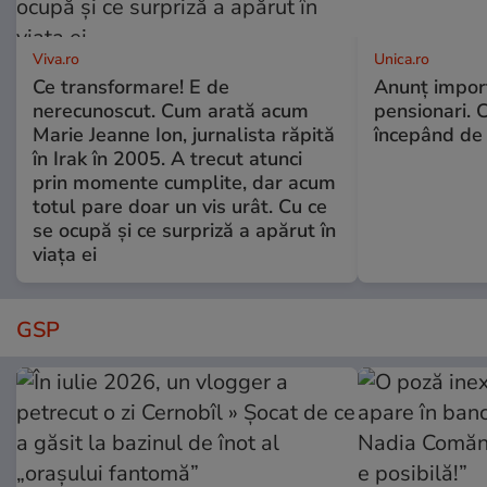
Viva.ro
Unica.ro
Ce transformare! E de
Anunț impor
nerecunoscut. Cum arată acum
pensionari. 
Marie Jeanne Ion, jurnalista răpită
începând de 
în Irak în 2005. A trecut atunci
prin momente cumplite, dar acum
totul pare doar un vis urât. Cu ce
se ocupă și ce surpriză a apărut în
viața ei
GSP