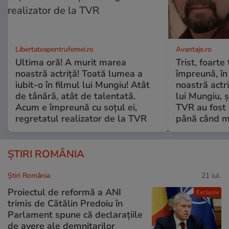
Libertateapentrufemei.ro
Avantaje.ro
Ultima oră! A murit marea
Trist, foarte
noastră actriță! Toată lumea a
împreună, în
iubit-o în filmul lui Mungiu! Atât
noastră actri
de tânără, atât de talentată.
lui Mungiu, ș
Acum e împreună cu soțul ei,
TVR au fost 
regretatul realizator de la TVR
până când mo
ȘTIRI ROMÂNIA
Știri România
21 iul.
Proiectul de reformă a ANI
Exclusiv
trimis de Cătălin Predoiu în
Parlament spune că declarațiile
de avere ale demnitarilor