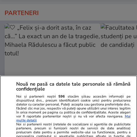
PARTENERI
Nouă ne pasă ca datele tale personale să rămână
confidențiale
TVMania.ro
ObservatorNews
Noi și partenerii noștri
596
stocăm și/sau accesăm informații pe
🤍 „Felix și-a dorit asta, în caz
Facultatea l
dispozitivul dvs., precum identificatorii cookie unici pentru prelucrarea
datelor cu caracter personal. Puteți accepta sau gestiona preferințele dvs.
că…” La exact un an de la
studenţi pe 
făcând clic mai jos, respectiv vă puteți opune utilizării unui interes legitim
în orice moment pe pagina cu politica de confidențialitate. Aceste alegeri
tragedie, Mihaela Rădulescu a
de candidaţi
vor fi raportate partenerilor noștri și nu vă vor afecta navigarea.
Mai
făcut public totul!
multe detalii
Noi si partenerii nostri (retelele de socializare si agentiile de publicitate
partenere, precum si furnizorii nostri de servicii de date analitice)
prelucram date pentru a permite website-ului sa functioneze, pentru a
personaliza continutul si anunturile publicitare afisate in functie de