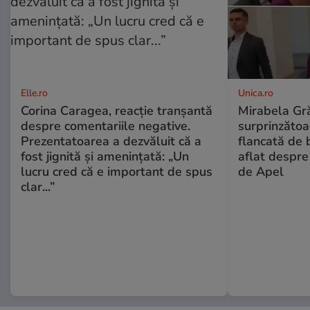
Elle.ro
Unica.ro
Corina Caragea, reacție tranșantă
Mirabela Gră
despre comentariile negative.
surprinzătoar
Prezentatoarea a dezvăluit că a
flancată de 
fost jignită și amenințată: „Un
aflat despre
lucru cred că e important de spus
de Apel
clar...”