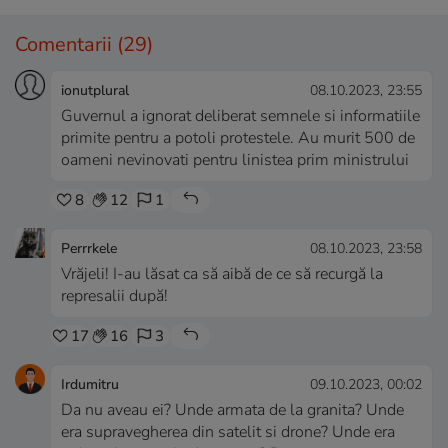
Comentarii
(29)
ionutplural
08.10.2023, 23:55
Guvernul a ignorat deliberat semnele si informatiile
primite pentru a potoli protestele. Au murit 500 de
oameni nevinovati pentru linistea prim ministrului
8
12
1
Perrrkele
08.10.2023, 23:58
Vrăjeli! I-au lăsat ca să aibă de ce să recurgă la
represalii după!
17
16
3
Irdumitru
09.10.2023, 00:02
Da nu aveau ei? Unde armata de la granita? Unde
era supravegherea din satelit si drone? Unde era