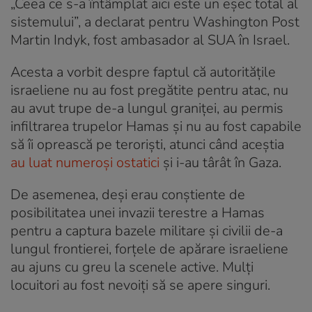
„Ceea ce s-a întâmplat aici este un eșec total al
sistemului”, a declarat pentru Washington Post
Martin Indyk, fost ambasador al SUA în Israel.
Acesta a vorbit despre faptul că autoritățile
israeliene nu au fost pregătite pentru atac, nu
au avut trupe de-a lungul graniței, au permis
infiltrarea trupelor Hamas și nu au fost capabile
să îi oprească pe teroriști, atunci când aceștia
au luat numeroși ostatici
și i-au târât în Gaza.
De asemenea, deși erau conștiente de
posibilitatea unei invazii terestre a Hamas
pentru a captura bazele militare și civilii de-a
lungul frontierei, forțele de apărare israeliene
au ajuns cu greu la scenele active. Mulți
locuitori au fost nevoiți să se apere singuri.