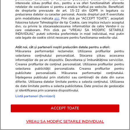
interesele si/sau profilul dvs., pentru a va oferi functionalitati aferente
GSP.RO
GSP.RO
retelelor de socializare si pentru a analiza traficul pe website. Beneficiati
de drepturile prevazute de art. 15-22 din GDPR in legatura cu
I-a murit tatăl, 7 luni mai târziu
Ce se ascund
prelucrarea datelor cu caracter personal. Aceste drepturi pot fi exercitate
prin modalitatea indicata
aici
. Prin click pe “ACCEPT TOATE”, acceptati
fratele, și a decis să-și încheie
Locul unde s-
folosirea tuturor Tehnologiilor de tip Cookie, care implica inclusiv acceptul
cariera de succes » Fostul
șters din ist
dvs. cu privire la stocarea/accesarea informatiilor de catre Vendor-ii cu
care colaboram. Prin click pe “VREAU SA MODIFIC SETARILE
internațional este astăzi grădinar
de ani, cu 7
INDIVIDUAL” puteti schimba preferintele in mod individual, mai putin
cele legate de cookie strict necesare pentru functionarea website-ului.
Atât noi, cât și partenerii noștri prelucrăm datele pentru a oferi:
PARTENERI
Măsurarea performanței reclamelor. Utilizarea profilurilor pentru
selectarea conținutului personalizat. Stocarea și/sau accesarea
informațiilor de pe un dispozitiv. Dezvoltarea și îmbunătățirea serviciilor.
Crearea profilurilor de conținut personalizat. Utilizarea profilurilor pentru
selectarea publicității personalizate. Crearea profilurilor pentru
publicitate personalizată. Măsurarea performanței conținutului.
Înțelegerea publicului prin statistici sau combinații de date din surse
diferite. Utilizarea datelor limitate pentru a selecta conținutul. Utilizarea
de date limitate pentru a selecta publicitatea. Date precise de geolocație
și identificarea prin scanarea dispozitivului.
Listă parteneri (furnizori)
ACCEPT TOATE
VREAU SA MODIFIC SETARILE INDIVIDUAL
Libertateapentrufemei.ro
Avantaje.ro