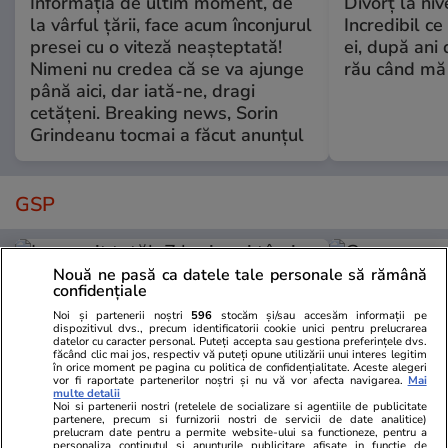
Informația de ultim moment, de
Divorț la nive
la vârful țării, face acum înconjurul
Incredibil ce
presei cu o viteză neașteptată!
ei, după ani 
Nimeni nu credea că se va ajunge
rău când mă
până aici, dar iată-ne, dragi
cetățeni. Breaking news, Sorin
Grindeanu tocmai a făcut anunțul
GSP
Nouă ne pasă ca datele tale personale să rămână
confidențiale
Noi și partenerii noștri
596
stocăm și/sau accesăm informații pe
dispozitivul dvs., precum identificatorii cookie unici pentru prelucrarea
datelor cu caracter personal. Puteți accepta sau gestiona preferințele dvs.
făcând clic mai jos, respectiv vă puteți opune utilizării unui interes legitim
în orice moment pe pagina cu politica de confidențialitate. Aceste alegeri
vor fi raportate partenerilor noștri și nu vă vor afecta navigarea.
Mai
multe detalii
Noi si partenerii nostri (retelele de socializare si agentiile de publicitate
partenere, precum si furnizorii nostri de servicii de date analitice)
prelucram date pentru a permite website-ului sa functioneze, pentru a
personaliza continutul si anunturile publicitare afisate in functie de