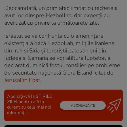
Deocamdată, un prim atac limitat cu rachete a
avut loc dinspre Hezbollah, dar experții au
avertizat cu privire la următoarele zile.
Israelul se va confrunta cu o amenințare
existențială dacă Hezbollah, milițiile iraniene
din Irak și Siria și teroriștii palestinieni din
Iudeea și Samaria se vor alătura luptelor, a
declarat duminică fostul consilier pe probleme
de securitate națională Giora Eiland, citat de
Jerusalim Post
.
Abonați-vă la
ȘTIRILE
ZILEI
pentru a fi la
ABONEAZĂ-TE
curent cu cele mai noi
informații.